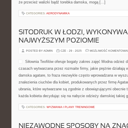
że przecież walizki bądź torebka damska, mogą […]
CATEGORIES:
AERODYNAMIKA
SITODRUK W ŁODZI, WYKONYWA
NAJWYŻSZYM POZIOMIE
POSTED BY ADMIN
CZE - 29 - 2025
MOŻLIWOŚĆ KOMENTOWA
Siłownia Teofilów oferuje bogaty zakres zajęć Modna odzież 
czasach wytwarzana przez rozmaite firmy, jakie prężnie działają
damska agatare, to fraza niezwykle często wprowadzana w wyszuk
znalezienia ciuchów dla kobiet, produkowanych przez firmę Agatar
ubrania, które wytwarzane są zgodnie z obowiązującymi obecnie 
każda kobieta decydując się na nabycie odzieży damskiej takiej g
CATEGORIES:
WYZWANIA I PLANY TRENINGOWE
NIEZAWODNE SPOSOBY NA ZNA