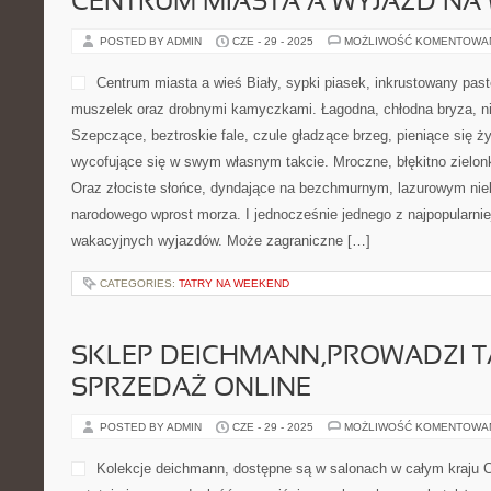
CENTRUM MIASTA A WYJAZD NA 
POSTED BY ADMIN
CZE - 29 - 2025
MOŻLIWOŚĆ KOMENTOWA
Centrum miasta a wieś Biały, sypki piasek, inkrustowany pas
muszelek oraz drobnymi kamyczkami. Łagodna, chłodna bryza, n
Szepczące, beztroskie fale, czule gładzące brzeg, pieniące się 
wycofujące się w swym własnym takcie. Mroczne, błękitno ziel
Oraz złociste słońce, dyndające na bezchmurnym, lazurowym nieb
narodowego wprost morza. I jednocześnie jednego z najpopularni
wakacyjnych wyjazdów. Może zagraniczne […]
CATEGORIES:
TATRY NA WEEKEND
SKLEP DEICHMANN,PROWADZI 
SPRZEDAŻ ONLINE
POSTED BY ADMIN
CZE - 29 - 2025
MOŻLIWOŚĆ KOMENTOWA
Kolekcje deichmann, dostępne są w salonach w całym kraju Cc