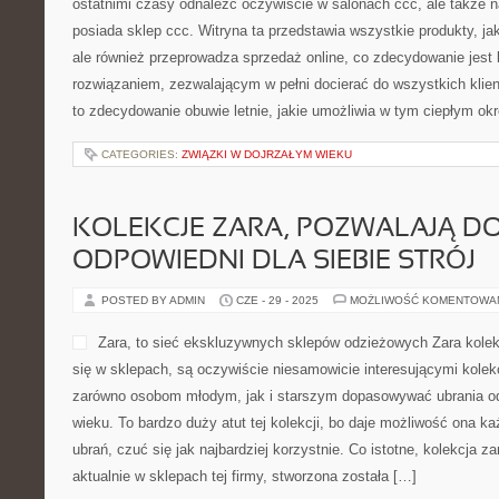
ostatnimi czasy odnaleźć oczywiście w salonach ccc, ale także na 
posiada sklep ccc. Witryna ta przedstawia wszystkie produkty, ja
ale również przeprowadza sprzedaż online, co zdecydowanie jes
rozwiązaniem, zezwalającym w pełni docierać do wszystkich klien
to zdecydowanie obuwie letnie, jakie umożliwia w tym ciepłym ok
CATEGORIES:
ZWIĄZKI W DOJRZAŁYM WIEKU
KOLEKCJE ZARA, POZWALAJĄ D
ODPOWIEDNI DLA SIEBIE STRÓJ
POSTED BY ADMIN
CZE - 29 - 2025
MOŻLIWOŚĆ KOMENTOWA
Zara, to sieć ekskluzywnych sklepów odzieżowych Zara kolekc
się w sklepach, są oczywiście niesamowicie interesującymi kolek
zarówno osobom młodym, jak i starszym dopasowywać ubrania od
wieku. To bardzo duży atut tej kolekcji, bo daje możliwość ona 
ubrań, czuć się jak najbardziej korzystnie. Co istotne, kolekcja za
aktualnie w sklepach tej firmy, stworzona została […]