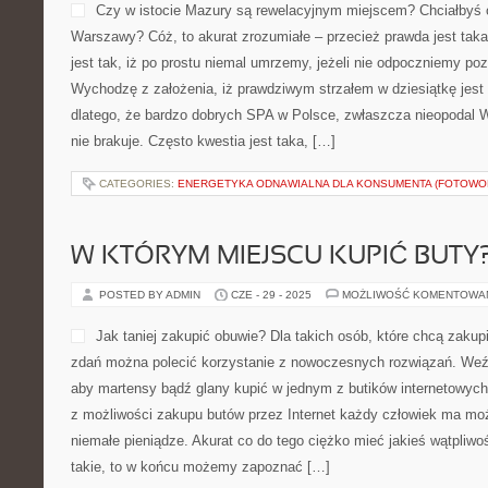
Czy w istocie Mazury są rewelacyjnym miejscem? Chciałbyś 
Warszawy? Cóż, to akurat zrozumiałe – przecież prawda jest tak
jest tak, iż po prostu niemal umrzemy, jeżeli nie odpoczniemy po
Wychodzę z założenia, iż prawdziwym strzałem w dziesiątkę jes
dlatego, że bardzo dobrych SPA w Polsce, zwłaszcza nieopodal 
nie brakuje. Często kwestia jest taka, […]
CATEGORIES:
ENERGETYKA ODNAWIALNA DLA KONSUMENTA (FOTOWOL
W KTÓRYM MIEJSCU KUPIĆ BUTY
POSTED BY ADMIN
CZE - 29 - 2025
MOŻLIWOŚĆ KOMENTOWA
Jak taniej zakupić obuwie? Dla takich osób, które chcą zakup
zdań można polecić korzystanie z nowoczesnych rozwiązań. We
aby martensy bądź glany kupić w jednym z butików internetowych.
z możliwości zakupu butów przez Internet każdy człowiek ma mo
niemałe pieniądze. Akurat co do tego ciężko mieć jakieś wątpliwo
takie, to w końcu możemy zapoznać […]