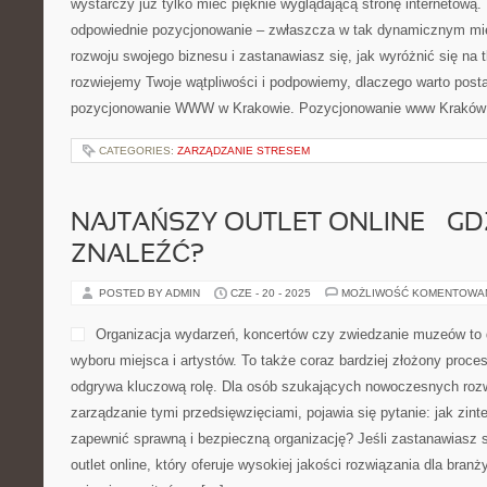
wystarczy już tylko mieć pięknie wyglądającą stronę internetową
odpowiednie pozycjonowanie – zwłaszcza w tak dynamicznym mie
rozwoju swojego biznesu i zastanawiasz się, jak wyróżnić się na 
rozwiejemy Twoje wątpliwości i podpowiemy, dlaczego warto posta
pozycjonowanie WWW w Krakowie. Pozycjonowanie www Kraków
CATEGORIES:
ZARZĄDZANIE STRESEM
NAJTAŃSZY OUTLET ONLINE – GD
ZNALEŹĆ?
POSTED BY ADMIN
CZE - 20 - 2025
MOŻLIWOŚĆ KOMENTOWA
Organizacja wydarzeń, koncertów czy zwiedzanie muzeów to dz
wyboru miejsca i artystów. To także coraz bardziej złożony proce
odgrywa kluczową rolę. Dla osób szukających nowoczesnych rozwi
zarządzanie tymi przedsięwzięciami, pojawia się pytanie: jak zint
zapewnić sprawną i bezpieczną organizację? Jeśli zastanawiasz s
outlet online, który oferuje wysokiej jakości rozwiązania dla bran