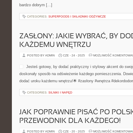
bardzo dobrym […]
CATEGORIES:
SUPERFOODS I SKŁADNIKI ODŻYWCZE
ZASŁONY: JAKIE WYBRAĆ, BY D
KAŻDEMU WNĘTRZU
POSTED BY ADMIN
CZE - 24 - 2025
MOŻLIWOŚĆ KOMENTOWA
Jesteś gotowy, by dodać praktyczny i stylowy akcent do swoj
doskonały sposób na odświeżenie każdego pomieszczenia. Dowied
dodać uroku każdemu wnętrzu!🌟 #zasłony #wnętrza #dekordodo
CATEGORIES:
SILNIKI I NAPĘD
JAK POPRAWNIE PISAĆ PO POLS
PRZEWODNIK DLA KAŻDEGO!
POSTED BY ADMIN
CZE - 20 - 2025
MOŻLIWOŚĆ KOMENTOWA