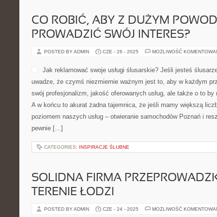
CO ROBIĆ, ABY Z DUŻYM POWO
PROWADZIĆ SWÓJ INTERES?
POSTED BY ADMIN
CZE - 26 - 2025
MOŻLIWOŚĆ KOMENTOWA
Jak reklamować swoje usługi ślusarskie? Jeśli jesteś ślusar
uwadze, że czymś niezmiernie ważnym jest to, aby w każdym prz
swój profesjonalizm, jakość oferowanych usług, ale także o to by 
A w końcu to akurat żadna tajemnica, że jeśli mamy większą liczbę 
poziomem naszych usług – otwieranie samochodów Poznań i reszt
pewnie […]
CATEGORIES:
INSPIRACJE ŚLUBNE
SOLIDNA FIRMA PRZEPROWADZ
TERENIE ŁODZI
POSTED BY ADMIN
CZE - 24 - 2025
MOŻLIWOŚĆ KOMENTOWA