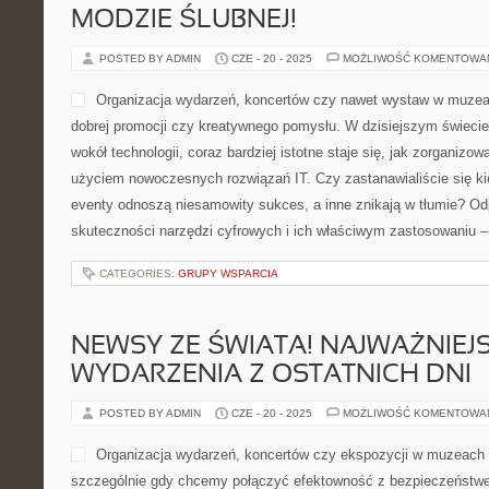
MODZIE ŚLUBNEJ!
POSTED BY ADMIN
CZE - 20 - 2025
MOŻLIWOŚĆ KOMENTOWA
Organizacja wydarzeń, koncertów czy nawet wystaw w muzeac
dobrej promocji czy kreatywnego pomysłu. W dzisiejszym świecie,
wokół technologii, coraz bardziej istotne staje się, jak zorganizow
użyciem nowoczesnych rozwiązań IT. Czy zastanawialiście się ki
eventy odnoszą niesamowity sukces, a inne znikają w tłumie? O
skuteczności narzędzi cyfrowych i ich właściwym zastosowaniu 
CATEGORIES:
GRUPY WSPARCIA
NEWSY ZE ŚWIATA! NAJWAŻNIEJ
WYDARZENIA Z OSTATNICH DNI
POSTED BY ADMIN
CZE - 20 - 2025
MOŻLIWOŚĆ KOMENTOWA
Organizacja wydarzeń, koncertów czy ekspozycji w muzeach t
szczególnie gdy chcemy połączyć efektowność z bezpieczeństw