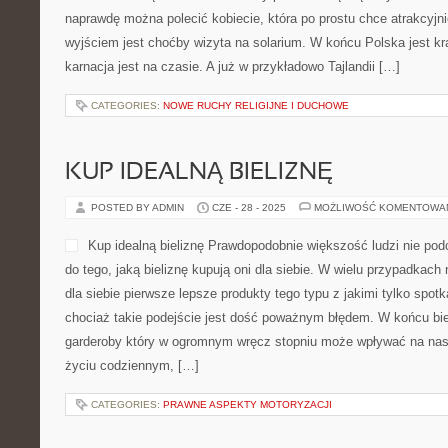
naprawdę można polecić kobiecie, która po prostu chce atrakcyj
wyjściem jest choćby wizyta na solarium. W końcu Polska jest k
karnacja jest na czasie. A już w przykładowo Tajlandii […]
CATEGORIES:
NOWE RUCHY RELIGIJNE I DUCHOWE
KUP IDEALNĄ BIELIZNĘ
POSTED BY ADMIN
CZE - 28 - 2025
MOŻLIWOŚĆ KOMENTOWA
Kup idealną bieliznę Prawdopodobnie większość ludzi nie po
do tego, jaką bieliznę kupują oni dla siebie. W wielu przypadkach
dla siebie pierwsze lepsze produkty tego typu z jakimi tylko spot
chociaż takie podejście jest dość poważnym błędem. W końcu biel
garderoby który w ogromnym wręcz stopniu może wpływać na na
życiu codziennym, […]
CATEGORIES:
PRAWNE ASPEKTY MOTORYZACJI