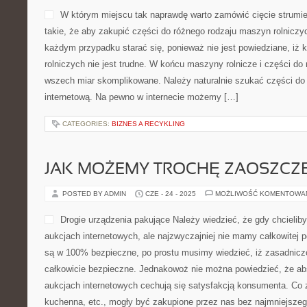
W którym miejscu tak naprawdę warto zamówić cięcie strum
takie, że aby zakupić części do różnego rodzaju maszyn rolnicz
każdym przypadku starać się, ponieważ nie jest powiedziane, iż
rolniczych nie jest trudne. W końcu maszyny rolnicze i części do
wszech miar skomplikowane. Należy naturalnie szukać części do
internetową. Na pewno w internecie możemy […]
CATEGORIES:
BIZNES A RECYKLING
JAK MOŻEMY TROCHĘ ZAOSZCZ
POSTED BY ADMIN
CZE - 24 - 2025
MOŻLIWOŚĆ KOMENTOWA
Drogie urządzenia pakujące Należy wiedzieć, że gdy chcielib
aukcjach internetowych, ale najzwyczajniej nie mamy całkowitej 
są w 100% bezpieczne, po prostu musimy wiedzieć, iż zasadniczo
całkowicie bezpieczne. Jednakowoż nie można powiedzieć, że ab
aukcjach internetowych cechują się satysfakcją konsumenta. Co 
kuchenna, etc., mogły być zakupione przez nas bez najmniejsz