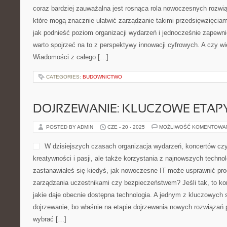
coraz bardziej zauważalna jest rosnąca rola nowoczesnych rozwią
które mogą znacznie ułatwić zarządzanie takimi przedsięwzięciami
jak podnieść poziom organizacji wydarzeń i jednocześnie zapewn
warto spojrzeć na to z perspektywy innowacji cyfrowych. A czy w
Wiadomości z całego […]
CATEGORIES:
BUDOWNICTWO
DOJRZEWANIE: KLUCZOWE ETAPY
POSTED BY ADMIN
CZE - 20 - 2025
MOŻLIWOŚĆ KOMENTOWA
W dzisiejszych czasach organizacja wydarzeń, koncertów c
kreatywności i pasji, ale także korzystania z najnowszych techn
zastanawiałeś się kiedyś, jak nowoczesne IT może usprawnić pro
zarządzania uczestnikami czy bezpieczeństwem? Jeśli tak, to ko
jakie daje obecnie dostępna technologia. A jednym z kluczowych 
dojrzewanie, bo właśnie na etapie dojrzewania nowych rozwiązań 
wybrać […]