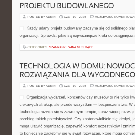
PROJEKTU BUDOWLANEGO
POSTED BY ADMIN
CZE - 19 - 2025
MOŻLIWOŚĆ KOMENTOWA
Każdy udany projekt budowlany zaczyna się od solidnego plan
organizacji. Sprawdź, jakie są najważniejsze kroki do osiągnięci
CATEGORIES:
SZAMPANY I WINA MUSUJĄCE
TECHNOLOGIA W DOMU: NOWOC
ROZWIĄZANIA DLA WYGODNEGO 
POSTED BY ADMIN
CZE - 19 - 2025
MOŻLIWOŚĆ KOMENTOWA
Organizacja wydarzeń, koncertów czy muzeów to nie tylko kwe
ciekawych atrakcji, ale przede wszystkim — bezpieczeństwa. W d
technologia rozwija się w zawrotnym tempie, coraz więcej rozwi
przebieg takich przedsięwzięć. Czy zastanawialiście się kiedyś, 
mogą ułatwić organizację, zapewnić komfort uczestników i zminim
to koniecznie zagłębmy się w świat rozwiązań, które mogą odmie