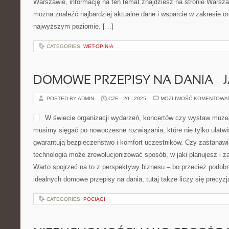
Warszawie, informację na ten temat znajdziesz na stronie Warsza
można znaleźć najbardziej aktualne dane i wsparcie w zakresie or
najwyższym poziomie. […]
CATEGORIES:
WET-OPINIA
DOMOWE PRZEPISY NA DANIA – 
POSTED BY ADMIN
CZE - 20 - 2025
MOŻLIWOŚĆ KOMENTOWA
W świecie organizacji wydarzeń, koncertów czy wystaw muze
musimy sięgać po nowoczesne rozwiązania, które nie tylko ułatwia
gwarantują bezpieczeństwo i komfort uczestników. Czy zastanawia
technologia może zrewolucjonizować sposób, w jaki planujesz i 
Warto spojrzeć na to z perspektywy biznesu – bo przecież podob
idealnych domowe przepisy na dania, tutaj także liczy się precyz
CATEGORIES:
POCIĄGI