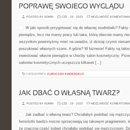
POPRAWĘ SWOJEGO WYGLĄDU
POSTED BY ADMIN
CZE - 29 - 2025
MOŻLIWOŚĆ KOMENTOWA
W jaki sposób przygotować się do własnej studniówki? Fakty 
pieniądze, lecz nie mamy pracy lub taka, którą obecnie mamy nie
wszystkim powinnyśmy mieć na uwadze, iż dzisiaj czymś niesamo
poszukiwać własnych szans. A gdzie? W biznesie! Fakty są takie, 
inwestować własne pieniądze w choćby salon kosmetyczny. Prze
salonów kosmetycznych uczęszcza kilkaset […]
CATEGORIES:
EUROCASH KINDERGELD
JAK DBAĆ O WŁASNĄ TWARZ?
POSTED BY ADMIN
CZE - 29 - 2025
MOŻLIWOŚĆ KOMENTOWA
Jak zadbać o własną twarz? Chciałabyś podobać się mężcz
feministki bardzo mocno sprzeciwiają się takowym pragnieniom, l
że znaczna część kobiet chciałaby podobać się mężczyznom. Dob