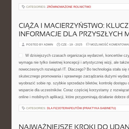
CATEGORIES:
ZRÓWNOWAŻONE ROLNICTWO
CIĄŻA I MACIERZYŃSTWO: KLUC
INFORMACJE DLA PRZYSZŁYCH 
POSTED BY ADMIN
CZE - 19 - 2025
MOŻLIWOŚĆ KOMENTOWA
W dzisiejszych czasach organizacja wydarzeń, koncertów c
wymaga nie tylko świetnej koncepcji i artystycznej wizji, ale tak
nowoczesnych rozwiązań IT. Dlaczego? Bo technologia stała się
skutecznego promowania i sprawnego zarządzania dużymi wydarze
wyobrazić sobie np. szybkie sprzedaże biletów, kontrolę dostęp
wsparcie dla uczestników. Coraz częściej korzystamy z rozwiąza
online i mobilnych aplikacji, które przypominają działanie dobrze
CATEGORIES:
DLA FIZJOTERAPEUTÓW (PRAKTYKA GABINETU)
NAJWAŻNIEJSZE KROKI DO UDA