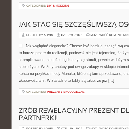
CATEGORIES:
DIY & MODDING
JAK STAĆ SIĘ SZCZĘŚLIWSZĄ O
POSTED BY ADMIN
CZE - 29 - 2025
MOŻLIWOŚĆ KOMENTOWA
Jak wyglądać elegancko? Chcesz być bardziej szczęśliwą osob
to bardzo proste do realizacji, ponieważ nie jest tajemnicą, że życ
skomplikowane, ale jeżeli będziemy się starali, pewnie w dużym 
siebie życie. Weźmy choćby pod uwagę zakupy w sklepie interne
końcu na przykład miody Manuka, które są tam sprzedawane, cha
właściwościami. W zasadzie to fakty są takie, że już […]
CATEGORIES:
PREZENTY EKOLOGICZNE
ZRÓB REWELACYJNY PREZENT DL
PARTNERKI!
POSTED BY ADMIN
CZE - 29 - 2025
MOŻLIWOŚĆ KOMENTOWA