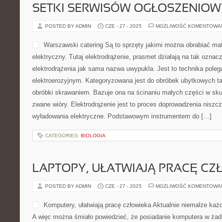
SETKI SERWISÓW OGŁOSZENIO
POSTED BY ADMIN
CZE - 27 - 2025
MOŻLIWOŚĆ KOMENTOWA
Warszawski catering Są to sprzęty jakimi można obrabiać ma
elektryczny. Tutaj elektrodrążenie, prasmet działają na tak oznac
elektrodrążenia jak sama nazwa uwypukla. Jest to technika poleg
elektroerozyjnym. Kategoryzowana jest do obróbek ubytkowych t
obróbki skrawaniem. Bazuje ona na ścinaniu małych części w sku
zwane wióry. Elektrodrążenie jest to proces doprowadzenia niszc
wyładowania elektryczne. Podstawowym instrumentem do […]
CATEGORIES:
BIOLOGIA
LAPTOPY, UŁATWIAJĄ PRACĘ CZ
POSTED BY ADMIN
CZE - 27 - 2025
MOŻLIWOŚĆ KOMENTOWA
Komputery, ułatwiają pracę człowieka Aktualnie niemalże każ
A więc można śmiało powiedzieć, że posiadanie komputera w żadn