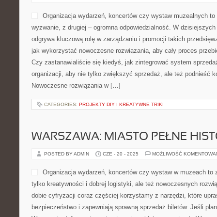
Organizacja wydarzeń, koncertów czy wystaw muzealnych to z
wyzwanie, z drugiej – ogromna odpowiedzialność. W dzisiejszych
odgrywa kluczową rolę w zarządzaniu i promocji takich przedsięwz
jak wykorzystać nowoczesne rozwiązania, aby cały proces przebie
Czy zastanawialiście się kiedyś, jak zintegrować system sprzedaż
organizacji, aby nie tylko zwiększyć sprzedaż, ale też podnieść 
Nowoczesne rozwiązania w […]
CATEGORIES:
PROJEKTY DIY I KREATYWNE TRIKI
WARSZAWA: MIASTO PEŁNE HISTO
POSTED BY ADMIN
CZE - 20 - 2025
MOŻLIWOŚĆ KOMENTOWA
Organizacja wydarzeń, koncertów czy wystaw w muzeach to z
tylko kreatywności i dobrej logistyki, ale też nowoczesnych rozw
dobie cyfryzacji coraz częściej korzystamy z narzędzi, które upr
bezpieczeństwo i zapewniają sprawną sprzedaż biletów. Jeśli pla