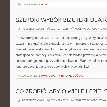
CATEGORIES:
ZAROSLA
SZEROKI WYBÓR BIŻUTERII DLA
POSTED BY ADMIN
CZE - 29 - 2025
MOŻLIWOŚĆ KOMENTOWA
Szukamy fantastycznej biżuterii dla swojej żony W życiu wł
czasami przytrafiać się sytuacje, z którymi po prostu trudno jes
Zdecydowana większość ludzi nie decyduje się wówczas na skorz
profesjonalnej pomocy, co jednak jest niezwykle poważnym błędem
na nas sporo jeszcze gorszych konsekwencji. Warto w takim razi
tego, że obecnie na terenie całej Polski prowadzi […]
CATEGORIES:
STOMATOLOGIA A ZDROWIE OGÓLNE
CO ZROBIĆ, ABY O WIELE LEPIEJ 
POSTED BY ADMIN
CZE - 29 - 2025
MOŻLIWOŚĆ KOMENTOWA