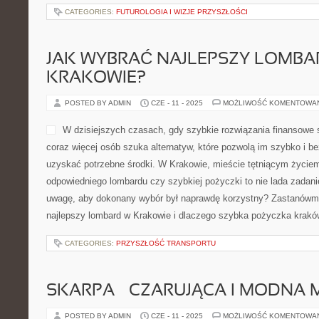
CATEGORIES:
FUTUROLOGIA I WIZJE PRZYSZŁOŚCI
JAK WYBRAĆ NAJLEPSZY LOMBA
KRAKOWIE?
POSTED BY ADMIN
CZE - 11 - 2025
MOŻLIWOŚĆ KOMENTOWA
W dzisiejszych czasach, gdy szybkie rozwiązania finansowe s
coraz więcej osób szuka alternatyw, które pozwolą im szybko i b
uzyskać potrzebne środki. W Krakowie, mieście tętniącym życie
odpowiedniego lombardu czy szybkiej pożyczki to nie lada zadani
uwagę, aby dokonany wybór był naprawdę korzystny? Zastanówmy
najlepszy lombard w Krakowie i dlaczego szybka pożyczka krakó
CATEGORIES:
PRZYSZŁOŚĆ TRANSPORTU
SKARPA – CZARUJĄCA I MODNA
POSTED BY ADMIN
CZE - 11 - 2025
MOŻLIWOŚĆ KOMENTOWA