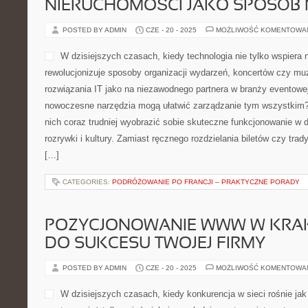
NIERUCHOMOŚCI JAKO SPOSÓB 
POSTED BY ADMIN
CZE - 20 - 2025
MOŻLIWOŚĆ KOMENTOWA
W dzisiejszych czasach, kiedy technologia nie tylko wspiera n
rewolucjonizuje sposoby organizacji wydarzeń, koncertów czy m
rozwiązania IT jako na niezawodnego partnera w branży eventowej
nowoczesne narzędzia mogą ułatwić zarządzanie tym wszystkim?
nich coraz trudniej wyobrazić sobie skuteczne funkcjonowanie w
rozrywki i kultury. Zamiast ręcznego rozdzielania biletów czy tra
[…]
CATEGORIES:
PODRÓŻOWANIE PO FRANCJI – PRAKTYCZNE PORADY
POZYCJONOWANIE WWW W KRAK
DO SUKCESU TWOJEJ FIRMY
POSTED BY ADMIN
CZE - 20 - 2025
MOŻLIWOŚĆ KOMENTOWA
W dzisiejszych czasach, kiedy konkurencja w sieci rośnie jak