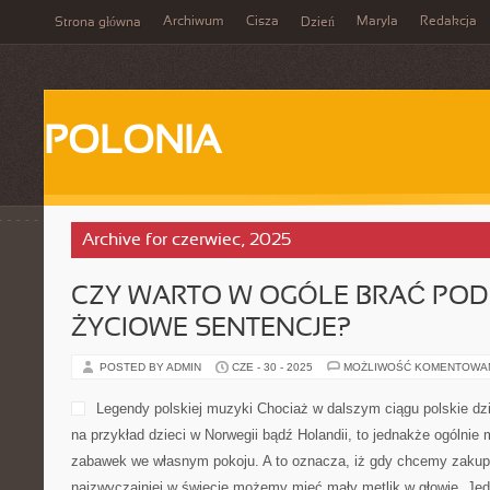
Archiwum
Cisza
Maryla
Redakcja
Strona główna
Dzień
POLONIA
Archive for czerwiec, 2025
CZY WARTO W OGÓLE BRAĆ PO
ŻYCIOWE SENTENCJE?
POSTED BY ADMIN
CZE - 30 - 2025
MOŻLIWOŚĆ KOMENTOWA
Legendy polskiej muzyki Chociaż w dalszym ciągu polskie dzi
na przykład dzieci w Norwegii bądź Holandii, to jednakże ogólnie 
zabawek we własnym pokoju. A to oznacza, iż gdy chcemy zakupi
najzwyczajniej w świecie możemy mieć mały mętlik w głowie. Je