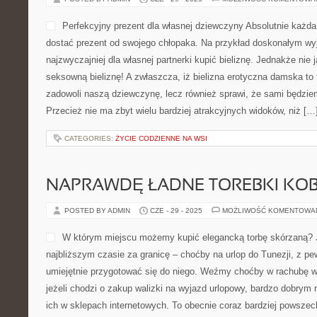
Perfekcyjny prezent dla własnej dziewczyny Absolutnie każda 
dostać prezent od swojego chłopaka. Na przykład doskonałym wyj
najzwyczajniej dla własnej partnerki kupić bieliznę. Jednakże nie 
seksowną bieliznę! A zwłaszcza, iż bielizna erotyczna damska to t
zadowoli naszą dziewczynę, lecz również sprawi, że sami będzi
Przecież nie ma zbyt wielu bardziej atrakcyjnych widoków, niż […
CATEGORIES:
ŻYCIE CODZIENNE NA WSI
NAPRAWDĘ ŁADNE TOREBKI KOB
POSTED BY ADMIN
CZE - 29 - 2025
MOŻLIWOŚĆ KOMENTOWA
W którym miejscu możemy kupić elegancką torbę skórzaną? J
najbliższym czasie za granicę – choćby na urlop do Tunezji, z p
umiejętnie przygotować się do niego. Weźmy choćby w rachubę wa
jeżeli chodzi o zakup walizki na wyjazd urlopowy, bardzo dobrym
ich w sklepach internetowych. To obecnie coraz bardziej powsze