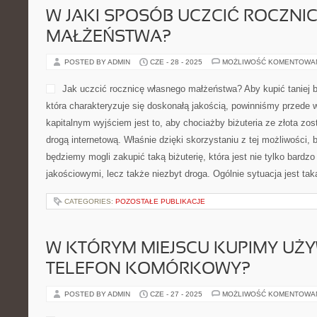
W JAKI SPOSÓB UCZCIĆ ROCZNI
MAŁŻEŃSTWA?
POSTED BY ADMIN
CZE - 28 - 2025
MOŻLIWOŚĆ KOMENTOWA
Jak uczcić rocznicę własnego małżeństwa? Aby kupić taniej bi
która charakteryzuje się doskonałą jakością, powinniśmy przede
kapitalnym wyjściem jest to, aby chociażby biżuteria ze złota zo
drogą internetową. Właśnie dzięki skorzystaniu z tej możliwości,
będziemy mogli zakupić taką biżuterię, która jest nie tylko bardz
jakościowymi, lecz także niezbyt droga. Ogólnie sytuacja jest tak
CATEGORIES:
POZOSTAŁE PUBLIKACJE
W KTÓRYM MIEJSCU KUPIMY UŻ
TELEFON KOMÓRKOWY?
POSTED BY ADMIN
CZE - 27 - 2025
MOŻLIWOŚĆ KOMENTOWA