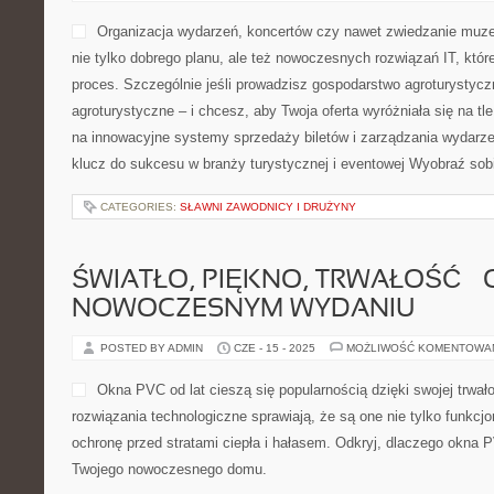
Organizacja wydarzeń, koncertów czy nawet zwiedzanie mu
nie tylko dobrego planu, ale też nowoczesnych rozwiązań IT, które
proces. Szczególnie jeśli prowadzisz gospodarstwo agroturystycz
agroturystyczne – i chcesz, aby Twoja oferta wyróżniała się na tl
na innowacyjne systemy sprzedaży biletów i zarządzania wydarze
klucz do sukcesu w branży turystycznej i eventowej Wyobraź sobi
CATEGORIES:
SŁAWNI ZAWODNICY I DRUŻYNY
ŚWIATŁO, PIĘKNO, TRWAŁOŚĆ –
NOWOCZESNYM WYDANIU
POSTED BY ADMIN
CZE - 15 - 2025
MOŻLIWOŚĆ KOMENTOWA
Okna PVC od lat cieszą się popularnością dzięki swojej trwał
rozwiązania technologiczne sprawiają, że są one nie tylko funkcjo
ochronę przed stratami ciepła i hałasem. Odkryj, dlaczego okna 
Twojego nowoczesnego domu.