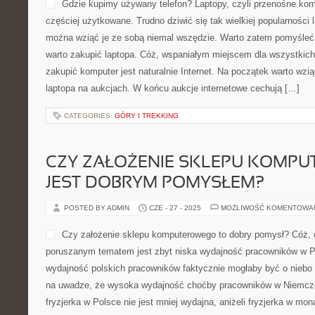
Gdzie kupimy używany telefon? Laptopy, czyli przenośne komp
częściej użytkowane. Trudno dziwić się tak wielkiej popularności
można wziąć je ze sobą niemal wszędzie. Warto zatem pomyśleć
warto zakupić laptopa. Cóż, wspaniałym miejscem dla wszystkich 
zakupić komputer jest naturalnie Internet. Na początek warto wzi
laptopa na aukcjach. W końcu aukcje internetowe cechują […]
CATEGORIES:
GÓRY I TREKKING
CZY ZAŁOŻENIE SKLEPU KOMP
JEST DOBRYM POMYSŁEM?
POSTED BY ADMIN
CZE - 27 - 2025
MOŻLIWOŚĆ KOMENTOWA
Czy założenie sklepu komputerowego to dobry pomysł? Cóż, 
poruszanym tematem jest zbyt niska wydajność pracowników w Po
wydajność polskich pracowników faktycznie mogłaby być o nieb
na uwadze, że wysoka wydajność choćby pracowników w Niemcze
fryzjerka w Polsce nie jest mniej wydajna, aniżeli fryzjerka w mon