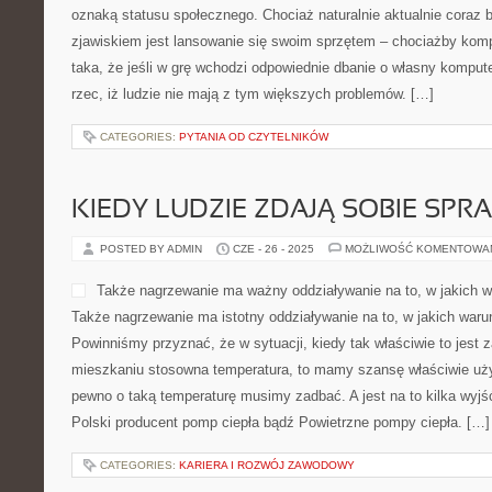
oznaką statusu społecznego. Chociaż naturalnie aktualnie coraz 
zjawiskiem jest lansowanie się swoim sprzętem – chociażby komp
taka, że jeśli w grę wchodzi odpowiednie dbanie o własny kompute
rzec, iż ludzie nie mają z tym większych problemów. […]
CATEGORIES:
PYTANIA OD CZYTELNIKÓW
KIEDY LUDZIE ZDAJĄ SOBIE SPR
POSTED BY ADMIN
CZE - 26 - 2025
MOŻLIWOŚĆ KOMENTOWA
Także nagrzewanie ma ważny oddziaływanie na to, w jakich
Także nagrzewanie ma istotny oddziaływanie na to, w jakich war
Powinniśmy przyznać, że w sytuacji, kiedy tak właściwie to jest
mieszkaniu stosowna temperatura, to mamy szansę właściwie uż
pewno o taką temperaturę musimy zadbać. A jest na to kilka wyjść
Polski producent pomp ciepła bądź Powietrzne pompy ciepła. […]
CATEGORIES:
KARIERA I ROZWÓJ ZAWODOWY