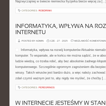
Najzwyczajniej w świecie niemiecka fryzjerka bierze więcej za […
CATEGORIES:
ROBDRINKI
INFORMATYKA, WPŁYWA NA RO
INTERNETU
POSTED BY ADMIN
CZE - 27 - 2025
MOŻLIWOŚĆ KOMENTOWA
Informatyka, wpływa na rozwój komputerów Aktualnie niemal
komputer. To wspaniale, ale w końcu nie można sądzić, że w abs
ludzie wiedzą, co trzeba robić, aby bez absolutnie żadnego kłopo
komputerowego. Szczególnie ogromnym zagrożeniem dla bezpiec
wirusy. Takich wirusów jest bardzo dużo, a więc należy zachowa
zdań czymś ważnym jest to, aby nigdy nie myśleć, że choćby […
CATEGORIES:
PEREGRINOS
W INTERNECIE JESTEŚMY W STA