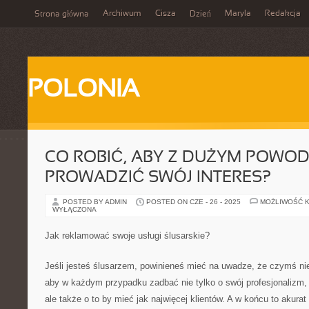
Archiwum
Cisza
Maryla
Redakcja
Strona główna
Dzień
POLONIA
CO ROBIĆ, ABY Z DUŻYM POWO
PROWADZIĆ SWÓJ INTERES?
POSTED BY ADMIN
POSTED ON CZE - 26 - 2025
MOŻLIWOŚĆ 
WYŁĄCZONA
Jak reklamować swoje usługi ślusarskie?
Jeśli jesteś ślusarzem, powinieneś mieć na uwadze, że czymś ni
aby w każdym przypadku zadbać nie tylko o swój profesjonalizm,
ale także o to by mieć jak najwięcej klientów. A w końcu to akurat