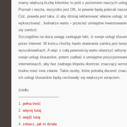
mamy większą liczbę klientów, to jeśli z poziomem naszych usłu
Poznań i reszta, wszystko jest OK, to pewnie będą polecali nas
Cóż, prawda jest taka, iż aby dzisiaj reklamować własne usługi, to
wykosztować. Jednakże warto – przecież umiejętne inwestowani
się zwrócić.
Szczególnie na dużą uwagę zasługuje fakt, iż swoje usługi ślus
przez Internet. W końcu choćby hasło otwieranie zamka jest teraz
wyszukiwarkach. A więc z całą pewnością warto otworzyć witrynę
swoje usługi ślusarskie, potem zadbać o umiejętne pozycjonowan
internetowych, aby bez żadnego kłopotu dostrzec znaczący wzrost 
trudno mieć inne zdanie. Takie osoby, które potrafią docenić znac
ich usługi ślusarskie będą cechowały się większym wzięciem.
źródło:
———————————
1.
pełna treść
2.
więcej tutaj
3.
wejdź tutaj
4.
zobacz, jak to działa