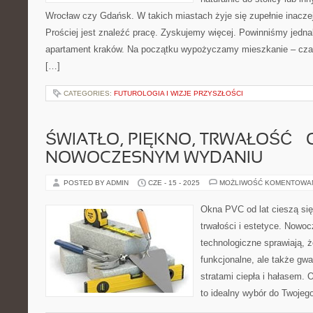
Wrocław czy Gdańsk. W takich miastach żyje się zupełnie inaczej 
Prościej jest znaleźć pracę. Zyskujemy więcej. Powinniśmy jedn
apartament kraków. Na początku wypożyczamy mieszkanie – czas
[…]
CATEGORIES:
FUTUROLOGIA I WIZJE PRZYSZŁOŚCI
ŚWIATŁO, PIĘKNO, TRWAŁOŚĆ –
NOWOCZESNYM WYDANIU
POSTED BY ADMIN
CZE - 15 - 2025
MOŻLIWOŚĆ KOMENTOWA
Okna PVC od lat cieszą się
trwałości i estetyce. Nowo
technologiczne sprawiają, ż
funkcjonalne, ale także gwa
stratami ciepła i hałasem.
to idealny wybór do Twoje