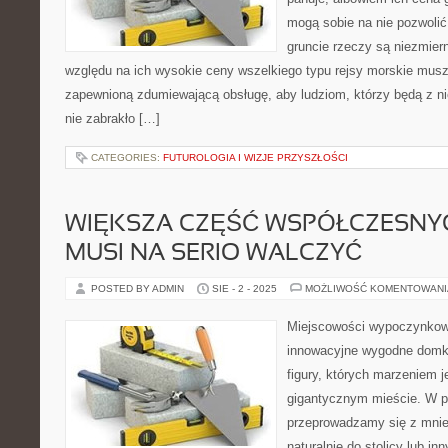
mogą sobie na nie pozwolić 
gruncie rzeczy są niezmier
względu na ich wysokie ceny wszelkiego typu rejsy morskie mus
zapewnioną zdumiewającą obsługę, aby ludziom, którzy będą z ni
nie zabrakło […]
CATEGORIES:
FUTUROLOGIA I WIZJE PRZYSZŁOŚCI
WIĘKSZA CZĘŚĆ WSPÓŁCZESNY
MUSI NA SERIO WALCZYĆ
POSTED BY ADMIN
SIE - 2 - 2025
MOŻLIWOŚĆ KOMENTOWAN
Miejscowości wypoczynkowe
innowacyjne wygodne domk
figury, których marzeniem 
gigantycznym mieście. W 
przeprowadzamy się z mnie
naturalnie do stolicy lub in