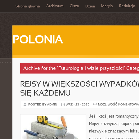
Archiwum
Cisza
Maryla
Redakcja
Strona główna
Dzień
POLONIA
Archive for the ‘Futurologia i wizje przyszłości’ Cate
REJSY W WIĘKSZOŚCI WYPADKÓ
SIĘ KAŻDEMU
POSTED BY ADMIN
WRZ - 23 - 2025
MOŻLIWOŚĆ KOMENTOWA
Jeśli ktoś jest romantyczn
Rejsy zazwyczaj kojarzą s
niezwykle znaczącym luksu
panuje, albowiem ich cena 