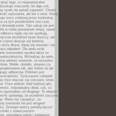
ukać tego, co niepowtarzalne.
dzyskuje znaczenie, bo daje coś,
y rynek nie potrafi zapewnić. Chodzi
jakość wykonania, ale też o sens. Kiedy
uje rzecz zrobioną przez konkretną
że za tym przedmiotem stoi czas,
i doświadczenie. Taki zakup nie jest
a w sobie pierwiastek relacji, nawet
i odbiorca nigdy się nie spotkają.
ręcznie przedmiot bywa droższy, ale
e często okazuje się bardziej
 służy dłużej, lepiej się starzeje i nie
 razu odpadem. Dla wielu osób
anie rzemiosłem wynika także ze
owtarzalnością. Wchodząc do wielu
żna odnieść wrażenie, że wszystko
bnie. Meble, dodatki, ubrania czy
projektowane tak, aby trafiać do jak
grupy odbiorców. Efektem jest
przeciętność. Tymczasem człowiek
ej chce otaczać się rzeczami, które
er. Chce widzieć ślad ludzkiej ręki,
wność, indywidualny detal, coś, co
en egzemplarz od drugiego. To właśnie
cechy sprawiają, że przedmiot zaczyna
je. Warto też zauważyć, że
się rzemiosło nie jest wrogiem
i. Dzisiejsi twórcy potrafią łączyć
techniki z nowoczesnym
em, sprzedażą online i świadomą