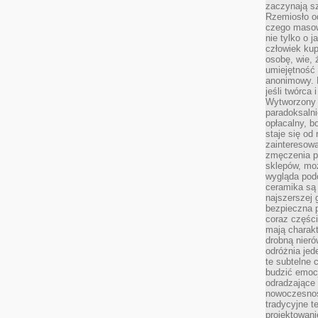
zaczynają sz
Rzemiosło o
czego masow
nie tylko o 
człowiek kup
osobę, wie, 
umiejętność 
anonimowy. M
jeśli twórca 
Wytworzony 
paradoksalni
opłacalny, bo
staje się od
zainteresow
zmęczenia p
sklepów, mo
wygląda podo
ceramika są 
najszerszej 
bezpieczna 
coraz części
mają charakt
drobną nieró
odróżnia jed
te subtelne 
budzić emoc
odradzające 
nowoczesnośc
tradycyjne 
projektowani