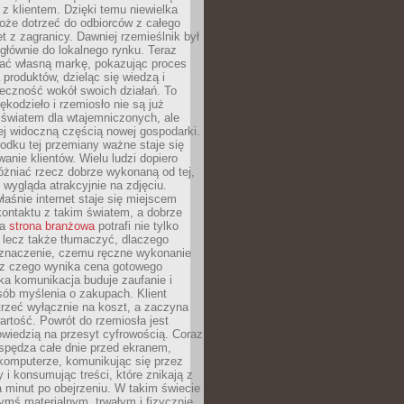
z klientem. Dzięki temu niewielka
oże dotrzeć do odbiorców z całego
et z zagranicy. Dawniej rzemieślnik był
głównie do lokalnego rynku. Teraz
ć własną markę, pokazując proces
produktów, dzieląc się wiedzą i
eczność wokół swoich działań. To
ękodzieło i rzemiosło nie są już
światem dla wtajemniczonych, ale
ej widoczną częścią nowej gospodarki.
dku tej przemiany ważne staje się
anie klientów. Wielu ludzi dopiero
óżniać rzecz dobrze wykonaną od tej,
e wygląda atrakcyjnie na zdjęciu.
aśnie internet staje się miejscem
ontaktu z takim światem, a dobrze
na
strona branżowa
potrafi nie tylko
 lecz także tłumaczyć, dlaczego
 znaczenie, czemu ręczne wykonanie
i z czego wynika cena gotowego
ka komunikacja buduje zaufanie i
ób myślenia o zakupach. Klient
trzeć wyłącznie na koszt, a zaczyna
artość. Powrót do rzemiosła jest
wiedzią na przesyt cyfrowością. Coraz
spędza całe dnie przed ekranem,
komputerze, komunikując się przez
 i konsumując treści, które znikają z
a minut po obejrzeniu. W takim świecie
ymś materialnym, trwałym i fizycznie