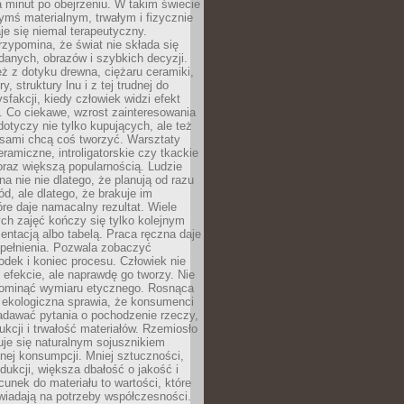
a minut po obejrzeniu. W takim świecie
ymś materialnym, trwałym i fizycznie
e się niemal terapeutyczny.
zypomina, że świat nie składa się
danych, obrazów i szybkich decyzji.
eż z dotyku drewna, ciężaru ceramiki,
, struktury lnu i z tej trudnej do
ysfakcji, kiedy człowiek widzi efekt
y. Co ciekawe, wzrost zainteresowania
otyczy nie tylko kupujących, ale też
 sami chcą coś tworzyć. Warsztaty
eramiczne, introligatorskie czy tkackie
oraz większą popularnością. Ludzie
na nie nie dlatego, że planują od razu
d, ale dlatego, że brakuje im
tóre daje namacalny rezultat. Wiele
ch zajęć kończy się tylko kolejnym
entacją albo tabelą. Praca ręczna daje
spełnienia. Pozwala zobaczyć
odek i koniec procesu. Człowiek nie
o efekcie, ale naprawdę go tworzy. Nie
ominąć wymiaru etycznego. Rosnąca
ekologiczna sprawia, że konsumenci
adawać pytania o pochodzenie rzeczy,
ukcji i trwałość materiałów. Rzemiosło
je się naturalnym sojusznikiem
nej konsumpcji. Mniej sztuczności,
dukcji, większa dbałość o jakość i
unek do materiału to wartości, które
wiadają na potrzeby współczesności.