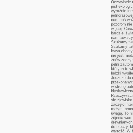
Oczywiście 
jest ekologi
wyraźnie in
jednorazowej
nam coś wa
pozorom nie 
więcej. Cora
bardziej św
nam towarzys
Szukamy twó
Szukamy tak
bywa chaoty
nie jest mod
znów zaczyna
pełni zauto
których to w
ludzki wysił
Jeszcze do n
przekonanych
w stronę aut
błyskawiczn
Rzeczywiście
się zjawisko
zaczęło inte
małymi prac
uwagą. To ni
zdjęcia wars
drewnianych 
do rzeczy, kt
wartość. W ś