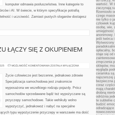
do rzeczy, kt
wartość. W ś
komputer odmawia posłuszeństwa. Inne kategorie to
zaczynają sz
wórców i AI. W świecie, w którym specyfikacje potrafią
Rzemiosło o
czego masow
elność i uczciwość. Zamiast pustych sloganów dostajesz
nie tylko o 
człowiek kup
osobę, wie, 
umiejętność 
anonimowy. M
jeśli twórca 
Wytworzony 
paradoksalni
U ŁĄCZY SIĘ Z OKUPIENIEM
opłacalny, bo
staje się od
zainteresow
zmęczenia p
sklepów, mo
POSIADANIE
2025
MOŻLIWOŚĆ KOMENTOWANIA
ZOSTAŁA WYŁĄCZONA
WOZU
wygląda podo
ŁĄCZY
ceramika są 
SIĘ
Życie człowiecze jest bezcenne, jednakowo zdrowie
Z
najszerszej 
OKUPIENIEM
bezpieczna 
Specjalizacja samochodowa jest znakomicie
UBEZPIECZENIA
coraz części
wyposażona we wszelkiego rodzaju pojazdy. Prócz
mają charakt
drobną nieró
samochodów sprzedawane bądź też wypożyczane są
odróżnia jed
przyczepy samochodowe. Takie wehikuły wolno
te subtelne 
budzić emoc
wypożyczyć, jednakowoż i nabyć na specjalne
odradzające 
nowoczesnośc
ujących typu wypożyczenie przyczepy w warszawie ma dość