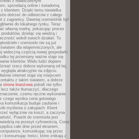
techniki z nowoczesnym
em, sprzedażą online i świadomą
z klientem. Dzięki temu niewielka
oże dotrzeć do odbiorców z całego
et z zagranicy. Dawniej rzemieślnik był
głównie do lokalnego rynku. Teraz
ć własną markę, pokazując proces
produktów, dzieląc się wiedzą i
eczność wokół swoich działań. To
ękodzieło i rzemiosło nie są już
światem dla wtajemniczonych, ale
ej widoczną częścią nowej gospodarki.
dku tej przemiany ważne staje się
anie klientów. Wielu ludzi dopiero
óżniać rzecz dobrze wykonaną od tej,
e wygląda atrakcyjnie na zdjęciu.
aśnie internet staje się miejscem
ontaktu z takim światem, a dobrze
na
strona branżowa
potrafi nie tylko
 lecz także tłumaczyć, dlaczego
 znaczenie, czemu ręczne wykonanie
i z czego wynika cena gotowego
ka komunikacja buduje zaufanie i
ób myślenia o zakupach. Klient
trzeć wyłącznie na koszt, a zaczyna
artość. Powrót do rzemiosła jest
wiedzią na przesyt cyfrowością. Coraz
spędza całe dnie przed ekranem,
komputerze, komunikując się przez
 i konsumując treści, które znikają z