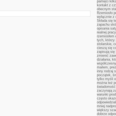
pamięci kilk
kontakt z cz
obecnym staj
Rzemiosło pr
wyłącznie z 
Składa się t
zapachu skóry
opisania sat
realnej prac
rzemiosłem d
tych, którzy
stolarskie, c
cieszą się c
zapisują się 
zmienić zawó
działania, k
współczesny
mailem, prez
inny rodzaj 
początek, śr
tylko myśli 
można też p
świadomość 
zaczynają z
warunki prod
często okazu
odpowiedzial
mniej nadpro
większy szac
dobrze odpo