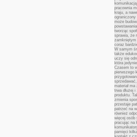
komunikacją 
pracownia m
kraju, a naw
ograniczony 
może budowa
powstawania 
tworząc społ
sprawia, że r
zamkniętym 
coraz bardzi
W samym śro
także edukow
uczy się odr
która jedyni
Czasem to wł
pierwszego k
przygotowa
sprzedawać,
materiał ma
trwa dłużej 
produktu. Ta
zmienia spos
przestaje pa
patrzeć na w
również odpo
więcej osób 
pracując na 
komunikatory
pamięci kilk
kontakt z cz