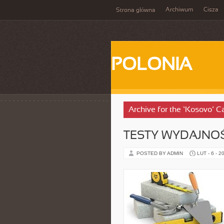
Archiwum
Cisza
Strona główna
POLONIA
Archive for the ‘Kosovo’ C
TESTY WYDAJNOŚ
POSTED BY ADMIN
LUT - 6 - 2