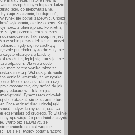
óre mają ciężar, historię i realną
wiecie przepełnionym kopiami ludzie
ukać tego, co niepowtarzalne.
dzyskuje znaczenie, bo daje coś,
y rynek nie potrafi zapewnić. Chodzi
jakość wykonania, ale też o sens. Kiedy
uje rzecz zrobioną przez konkretną
że za tym przedmiotem stoi czas,
i doświadczenie. Taki zakup nie jest
a w sobie pierwiastek relacji, nawet
i odbiorca nigdy się nie spotkają.
ręcznie przedmiot bywa droższy, ale
e często okazuje się bardziej
 służy dłużej, lepiej się starzeje i nie
 razu odpadem. Dla wielu osób
anie rzemiosłem wynika także ze
owtarzalnością. Wchodząc do wielu
żna odnieść wrażenie, że wszystko
bnie. Meble, dodatki, ubrania czy
projektowane tak, aby trafiać do jak
grupy odbiorców. Efektem jest
przeciętność. Tymczasem człowiek
ej chce otaczać się rzeczami, które
er. Chce widzieć ślad ludzkiej ręki,
wność, indywidualny detal, coś, co
en egzemplarz od drugiego. To właśnie
cechy sprawiają, że przedmiot zaczyna
je. Warto też zauważyć, że
się rzemiosło nie jest wrogiem
i. Dzisiejsi twórcy potrafią łączyć