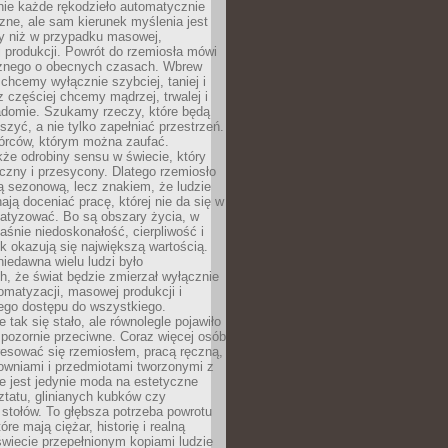
nie każde rękodzieło automatycznie
czne, ale sam kierunek myślenia jest
ny niż w przypadku masowej,
 produkcji. Powrót do rzemiosła mówi
żnego o obecnych czasach. Wbrew
chcemy wyłącznie szybciej, taniej i
z częściej chcemy mądrzej, trwalej i
iadomie. Szukamy rzeczy, które będą
zyć, a nie tylko zapełniać przestrzeń.
rców, którym można zaufać.
że odrobiny sensu w świecie, który
czny i przesycony. Dlatego rzemiosło
ą sezonową, lecz znakiem, że ludzie
ją doceniać pracę, której nie da się w
matyzować. Bo są obszary życia, w
łaśnie niedoskonałość, cierpliwość i
ek okazują się największą wartością.
iedawna wielu ludzi było
, że świat będzie zmierzał wyłącznie
omatyzacji, masowej produkcji i
ego dostępu do wszystkiego.
 tak się stało, ale równolegle pojawiło
 pozornie przeciwne. Coraz więcej osób
resować się rzemiosłem, pracą ręczną,
owniami i przedmiotami tworzonymi z
e jest jedynie moda na estetyczne
ztatu, glinianych kubków czy
stołów. To głębsza potrzeba powrotu
óre mają ciężar, historię i realną
wiecie przepełnionym kopiami ludzie