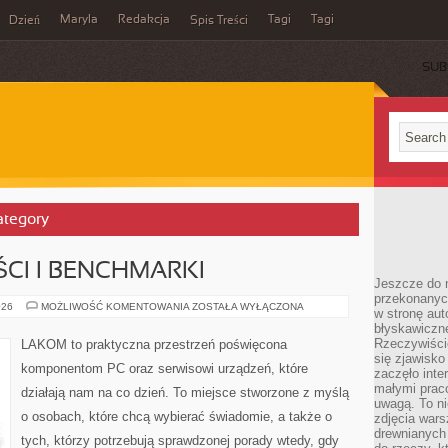
Maryla
Redakcja
Tagi
Tagi
Dzień
Spis Treści
SUB
ategory
CI I BENCHMARKI
Jeszcze do n
przekonanych
TESTY
026
MOŻLIWOŚĆ KOMENTOWANIA
ZOSTAŁA WYŁĄCZONA
w stronę aut
WYDAJNOŚCI
błyskawiczn
I
BENCHMARKI
Rzeczywiście
LAKOM to praktyczna przestrzeń poświęcona
się zjawisko
komponentom PC oraz serwisowi urządzeń, które
zaczęło inte
małymi prac
działają nam na co dzień. To miejsce stworzone z myślą
uwagą. To ni
o osobach, które chcą wybierać świadomie, a także o
zdjęcia wars
drewnianych 
tych, którzy potrzebują sprawdzonej porady wtedy, gdy