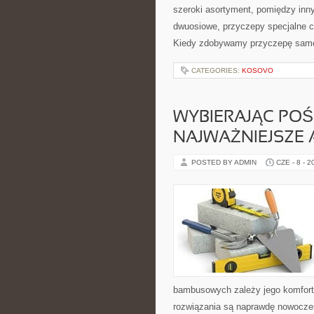
szeroki asortyment, pomiędzy inn
dwuosiowe, przyczepy specjalne c
Kiedy zdobywamy przyczepę sam
CATEGORIES:
KOSOVO
WYBIERAJĄC POŚC
NAJWAŻNIEJSZE
POSTED BY ADMIN
CZE - 8 - 2
bambusowych zależy jego komfort i
rozwiązania są naprawdę nowoczesne