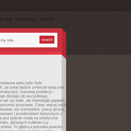
SCRIBE
FACEBOOK
TWITTER
iedawna wielu ludzi było
, że świat będzie zmierzał wyłącznie
omatyzacji, masowej produkcji i
ego dostępu do wszystkiego.
 tak się stało, ale równolegle pojawiło
 pozornie przeciwne. Coraz więcej osób
resować się rzemiosłem, pracą ręczną,
owniami i przedmiotami tworzonymi z
e jest jedynie moda na estetyczne
ztatu, glinianych kubków czy
stołów. To głębsza potrzeba powrotu