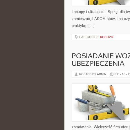
Laptopy i ultrabooki i Sprzęt dla t
zamieszać, LAKOM stawia na czyt
praktykę: […]
CATEGORIES:
KOSOVO
POSIADANIE WOZ
UBEZPIECZENIA
POSTED BY ADMIN
SIE - 16 - 
zamówienie. Większość firm ofer