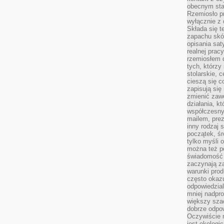
obecnym staj
Rzemiosło pr
wyłącznie z 
Składa się t
zapachu skóry
opisania sat
realnej prac
rzemiosłem d
tych, którzy
stolarskie, c
cieszą się c
zapisują się 
zmienić zawó
działania, k
współczesny
mailem, prez
inny rodzaj 
początek, śr
tylko myśli 
można też p
świadomość 
zaczynają z
warunki prod
często okazu
odpowiedzial
mniej nadpro
większy szac
dobrze odpo
Oczywiście 
jest ekologi