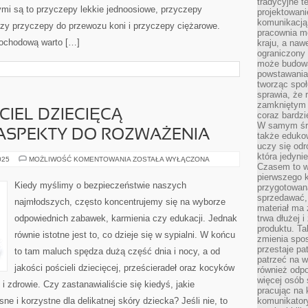
tradycyjne 
ymi są to przyczepy lekkie jednoosiowe, przyczepy
projektowani
komunikacją 
zy przyczepy do przewozu koni i przyczepy ciężarowe.
pracownia m
ochodową warto […]
kraju, a naw
ograniczony 
może budowa
powstawania 
tworząc społ
sprawia, że r
zamkniętym 
IEL DZIECIĘCĄ –
coraz bardzi
W samym śro
 ASPEKTY DO ROZWAŻENIA
także edukow
uczy się odr
która jedyni
WYBIERAJĄC
025
MOŻLIWOŚĆ KOMENTOWANIA
ZOSTAŁA WYŁĄCZONA
Czasem to wł
POŚCIEL
DZIECIĘCĄ
pierwszego k
–
Kiedy myślimy o bezpieczeństwie naszych
przygotowa
NAJWAŻNIEJSZE
ASPEKTY
sprzedawać,
najmłodszych, często koncentrujemy się na wyborze
DO
materiał ma
ROZWAŻENIA
odpowiednich zabawek, karmienia czy edukacji. Jednak
trwa dłużej 
produktu. Ta
równie istotne jest to, co dzieje się w sypialni. W końcu
zmienia spos
przestaje pa
to tam maluch spędza dużą część dnia i nocy, a od
patrzeć na w
jakości pościeli dziecięcej, prześcieradeł oraz kocyków
również odpo
więcej osób 
 zdrowie. Czy zastanawialiście się kiedyś, jakie
pracując na 
 i korzystne dla delikatnej skóry dziecka? Jeśli nie, to
komunikatory