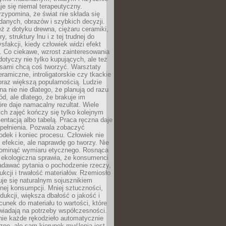
e się niemal terapeutyczny.
zypomina, że świat nie składa się
danych, obrazów i szybkich decyzji.
eż z dotyku drewna, ciężaru ceramiki,
, struktury lnu i z tej trudnej do
ysfakcji, kiedy człowiek widzi efekt
y. Co ciekawe, wzrost zainteresowania
otyczy nie tylko kupujących, ale też
 sami chcą coś tworzyć. Warsztaty
eramiczne, introligatorskie czy tkackie
oraz większą popularnością. Ludzie
na nie nie dlatego, że planują od razu
d, ale dlatego, że brakuje im
tóre daje namacalny rezultat. Wiele
ch zajęć kończy się tylko kolejnym
entacją albo tabelą. Praca ręczna daje
spełnienia. Pozwala zobaczyć
odek i koniec procesu. Człowiek nie
o efekcie, ale naprawdę go tworzy. Nie
ominąć wymiaru etycznego. Rosnąca
ekologiczna sprawia, że konsumenci
adawać pytania o pochodzenie rzeczy,
ukcji i trwałość materiałów. Rzemiosło
je się naturalnym sojusznikiem
nej konsumpcji. Mniej sztuczności,
dukcji, większa dbałość o jakość i
unek do materiału to wartości, które
wiadają na potrzeby współczesności.
nie każde rękodzieło automatycznie
czne, ale sam kierunek myślenia jest