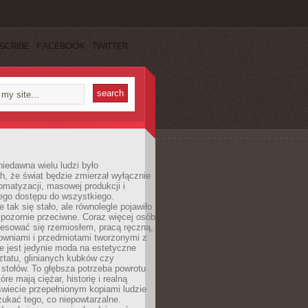
SCRIBE
FACEBOOK
TWITTER
iedawna wielu ludzi było
, że świat będzie zmierzał wyłącznie
omatyzacji, masowej produkcji i
ego dostępu do wszystkiego.
 tak się stało, ale równolegle pojawiło
 pozornie przeciwne. Coraz więcej osób
resować się rzemiosłem, pracą ręczną,
owniami i przedmiotami tworzonymi z
e jest jedynie moda na estetyczne
ztatu, glinianych kubków czy
stołów. To głębsza potrzeba powrotu
óre mają ciężar, historię i realną
wiecie przepełnionym kopiami ludzie
ukać tego, co niepowtarzalne.