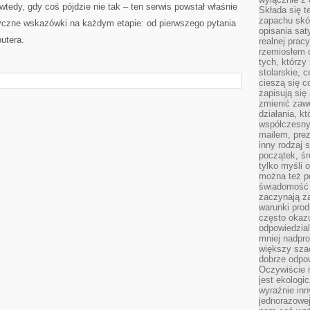
wtedy, gdy coś pójdzie nie tak – ten serwis powstał właśnie
Składa się t
zapachu skóry
tyczne wskazówki na każdym etapie: od pierwszego pytania
opisania sat
utera.
realnej prac
rzemiosłem d
tych, którzy
stolarskie, c
cieszą się c
zapisują się 
zmienić zawó
działania, k
współczesny
mailem, prez
inny rodzaj 
początek, śr
tylko myśli 
można też p
świadomość 
zaczynają z
warunki prod
często okazu
odpowiedzial
mniej nadpro
większy szac
dobrze odpo
Oczywiście 
jest ekologi
wyraźnie in
jednorazowej