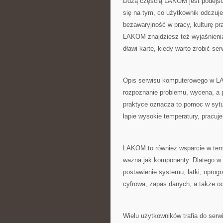
Dużą częścią LAKOM jest podejście 
się na tym, co użytkownik odczuj
bezawaryjność w pracy, kulturę pr
LAKOM znajdziesz też wyjaśnienia 
dławi kartę, kiedy warto zrobić ser
Opis serwisu komputerowego w LAKO
rozpoznanie problemu, wycena, a 
praktyce oznacza to pomoc w sytua
łapie wysokie temperatury, pracuj
LAKOM to również wsparcie w tem
ważna jak komponenty. Dlatego w o
postawienie systemu, łatki, oprog
cyfrowa, zapas danych, a także o
Wielu użytkowników trafia do serw