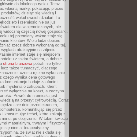
głównie do lokalnego rynku. Teraz
ć własną markę, pokazując proces
produktów, dzieląc się wiedzą i
eczność wokół swoich działań. To
ękodzieło i rzemiosło nie są już
światem dla wtajemniczonych, ale
ej widoczną częścią nowej gospodarki.
dku tej przemiany ważne staje się
anie klientów. Wielu ludzi dopiero
óżniać rzecz dobrze wykonaną od tej,
e wygląda atrakcyjnie na zdjęciu.
aśnie internet staje się miejscem
ontaktu z takim światem, a dobrze
na
strona branżowa
potrafi nie tylko
 lecz także tłumaczyć, dlaczego
 znaczenie, czemu ręczne wykonanie
i z czego wynika cena gotowego
ka komunikacja buduje zaufanie i
ób myślenia o zakupach. Klient
trzeć wyłącznie na koszt, a zaczyna
artość. Powrót do rzemiosła jest
wiedzią na przesyt cyfrowością. Coraz
spędza całe dnie przed ekranem,
komputerze, komunikując się przez
 i konsumując treści, które znikają z
a minut po obejrzeniu. W takim świecie
ymś materialnym, trwałym i fizycznie
e się niemal terapeutyczny.
zypomina, że świat nie składa się
danych, obrazów i szybkich decyzji.