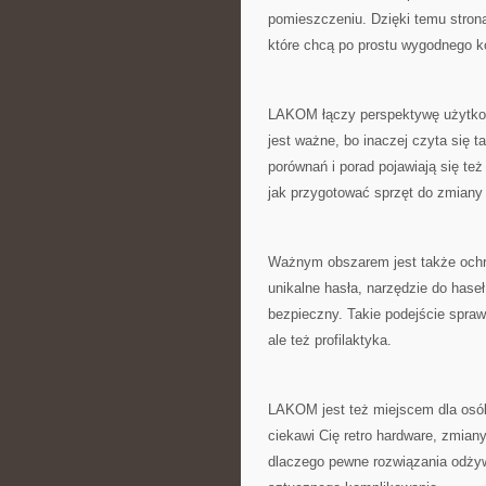
pomieszczeniu. Dzięki temu strona 
które chcą po prostu wygodnego k
LAKOM łączy perspektywę użytkow
jest ważne, bo inaczej czyta się ta
porównań i porad pojawiają się też
jak przygotować sprzęt do zmiany 
Ważnym obszarem jest także och
unikalne hasła, narzędzie do has
bezpieczny. Takie podejście spraw
ale też profilaktyka.
LAKOM jest też miejscem dla osób, 
ciekawi Cię retro hardware, zmian
dlaczego pewne rozwiązania odżywa