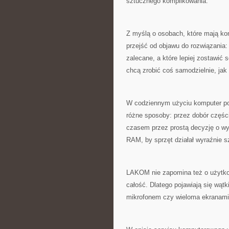
sztucznego komplikowania.
Z myślą o osobach, które mają ko
przejść od objawu do rozwiązania: 
zalecane, a które lepiej zostawić 
chcą zrobić coś samodzielnie, jak 
W codziennym użyciu komputer po
różne sposoby: przez dobór częśc
czasem przez prostą decyzję o w
RAM, by sprzęt działał wyraźnie s
LAKOM nie zapomina też o użytkow
całość. Dlatego pojawiają się wąt
mikrofonem czy wieloma ekranami. 