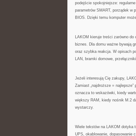
podejście spokojniejsze: regularne
parametrów SMART, porządek w pro
BIOS. Dzięki temu komputer może d
LAKOM kieruje treści zarówno do
biznes. Dla domu ważne bywają gry
oraz szybka reakcja. W opisach po
LAN, bramki domowe, przełączniki
Jeżeli interesują Cię zakupy, LA
Zamiast „najdroższe = najlepsze” p
oznacza to wskazówki, kiedy warto
większy RAM, kiedy nośnik M.2 da
wystarczy.
Wiele tekstów na LAKOM dotyka też
UPS, okablowanie, dopasowanie cz