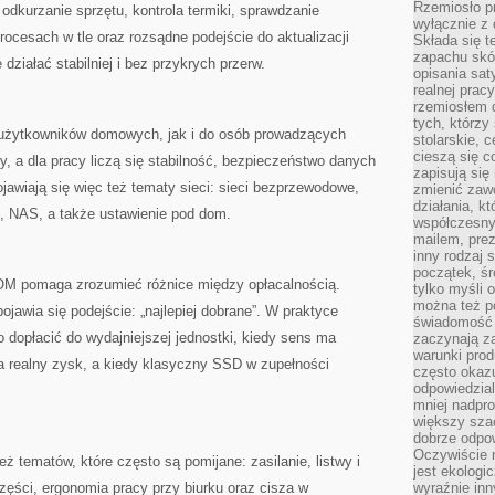
Rzemiosło pr
 odkurzanie sprzętu, kontrola termiki, sprawdzanie
wyłącznie z 
cesach w tle oraz rozsądne podejście do aktualizacji
Składa się t
zapachu skóry
ziałać stabilniej i bez przykrych przerw.
opisania sat
realnej prac
rzemiosłem d
tych, którzy
 użytkowników domowych, jak i do osób prowadzących
stolarskie, c
cieszą się c
, a dla pracy liczą się stabilność, bezpieczeństwo danych
zapisują się 
jawiają się więc też tematy sieci: sieci bezprzewodowe,
zmienić zawó
działania, k
, NAS, a także ustawienie pod dom.
współczesny
mailem, prez
inny rodzaj 
początek, śr
KOM pomaga zrozumieć różnice między opłacalnością.
tylko myśli 
można też p
ojawia się podejście: „najlepiej dobrane”. W praktyce
świadomość 
 dopłacić do wydajniejszej jednostki, kiedy sens ma
zaczynają z
warunki prod
 realny zysk, a kiedy klasyczny SSD w zupełności
często okazu
odpowiedzial
mniej nadpro
większy szac
dobrze odpo
Oczywiście 
 tematów, które często są pomijane: zasilanie, listwy i
jest ekologi
ęści, ergonomia pracy przy biurku oraz cisza w
wyraźnie in