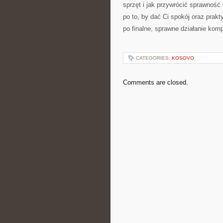
sprzęt i jak przywrócić sprawność 
po to, by dać Ci spokój oraz prak
po finalne, sprawne działanie komp
CATEGORIES:
KOSOVO
Comments are closed.