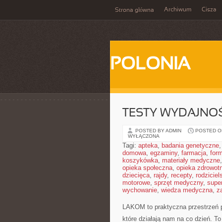
Archiwum
Cisza
Strona główna
POLONIA
TESTY WYDAJNOŚ
POSTED BY ADMIN
POSTED ON
WYŁĄCZONA
Tagi:
apteka
,
badania genetyczne
domowa
,
egzaminy
,
farmacja
,
form
koszykówka
,
materiały medyczne
opieka społeczna
,
opieka zdrowot
dziecięca
,
rajdy
,
recepty
,
rodziciel
motorowe
,
sprzęt medyczny
,
supe
wychowanie
,
wiedza medyczna
,
z
LAKOM to praktyczna przestrzeń 
które działają nam na co dzień. T