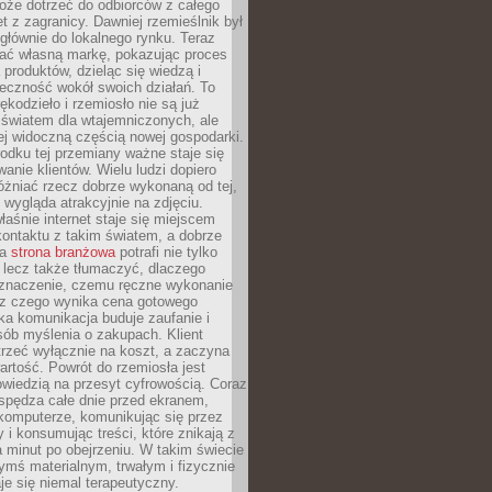
oże dotrzeć do odbiorców z całego
et z zagranicy. Dawniej rzemieślnik był
głównie do lokalnego rynku. Teraz
ć własną markę, pokazując proces
produktów, dzieląc się wiedzą i
eczność wokół swoich działań. To
ękodzieło i rzemiosło nie są już
światem dla wtajemniczonych, ale
ej widoczną częścią nowej gospodarki.
dku tej przemiany ważne staje się
anie klientów. Wielu ludzi dopiero
óżniać rzecz dobrze wykonaną od tej,
e wygląda atrakcyjnie na zdjęciu.
aśnie internet staje się miejscem
ontaktu z takim światem, a dobrze
na
strona branżowa
potrafi nie tylko
 lecz także tłumaczyć, dlaczego
 znaczenie, czemu ręczne wykonanie
i z czego wynika cena gotowego
ka komunikacja buduje zaufanie i
ób myślenia o zakupach. Klient
trzeć wyłącznie na koszt, a zaczyna
artość. Powrót do rzemiosła jest
wiedzią na przesyt cyfrowością. Coraz
spędza całe dnie przed ekranem,
komputerze, komunikując się przez
 i konsumując treści, które znikają z
a minut po obejrzeniu. W takim świecie
ymś materialnym, trwałym i fizycznie
e się niemal terapeutyczny.