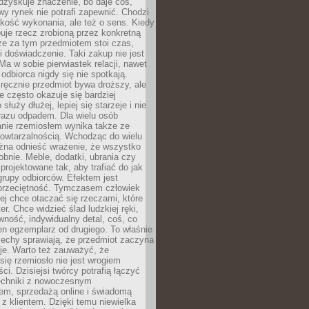
dzyskuje znaczenie, bo daje coś,
y rynek nie potrafi zapewnić. Chodzi
jakość wykonania, ale też o sens. Kiedy
uje rzecz zrobioną przez konkretną
że za tym przedmiotem stoi czas,
i doświadczenie. Taki zakup nie jest
a w sobie pierwiastek relacji, nawet
i odbiorca nigdy się nie spotkają.
ręcznie przedmiot bywa droższy, ale
e często okazuje się bardziej
 służy dłużej, lepiej się starzeje i nie
 razu odpadem. Dla wielu osób
anie rzemiosłem wynika także ze
owtarzalnością. Wchodząc do wielu
żna odnieść wrażenie, że wszystko
bnie. Meble, dodatki, ubrania czy
projektowane tak, aby trafiać do jak
grupy odbiorców. Efektem jest
przeciętność. Tymczasem człowiek
ej chce otaczać się rzeczami, które
er. Chce widzieć ślad ludzkiej ręki,
wność, indywidualny detal, coś, co
en egzemplarz od drugiego. To właśnie
cechy sprawiają, że przedmiot zaczyna
je. Warto też zauważyć, że
się rzemiosło nie jest wrogiem
i. Dzisiejsi twórcy potrafią łączyć
techniki z nowoczesnym
em, sprzedażą online i świadomą
z klientem. Dzięki temu niewielka