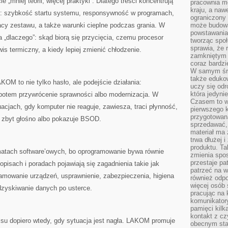
„mniej teorii, więcej praktyki”. Dlatego treści koncentrują
pracownia m
kraju, a naw
e: szybkość startu systemu, responsywność w programach,
ograniczony 
acy zestawu, a także warunki cieplne podczas grania. W
może budowa
powstawania 
„dlaczego”: skąd biorą się przycięcia, czemu procesor
tworząc społ
sprawia, że r
wis termiczny, a kiedy lepiej zmienić chłodzenie.
zamkniętym 
coraz bardzi
W samym śro
także edukow
M to nie tylko hasło, ale podejście działania:
uczy się odr
która jedyni
potem przywrócenie sprawności albo modernizacja. W
Czasem to wł
cjach, gdy komputer nie reaguje, zawiesza, traci płynność,
pierwszego k
przygotowa
e zbyt głośno albo pokazuje BSOD.
sprzedawać,
materiał ma
trwa dłużej 
produktu. Ta
atach software’owych, bo oprogramowanie bywa równie
zmienia spos
przestaje pa
pisach i poradach pojawiają się zagadnienia takie jak
patrzeć na w
ramowanie urządzeń, usprawnienie, zabezpieczenia, higiena
również odpo
więcej osób 
dzyskiwanie danych po usterce.
pracując na 
komunikatory
pamięci kilk
kontakt z cz
isu dopiero wtedy, gdy sytuacja jest nagła. LAKOM promuje
obecnym staj