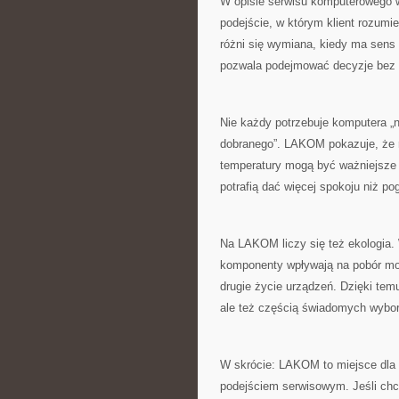
W opisie serwisu komputerowego 
podejście, w którym klient rozumie
różni się wymiana, kiedy ma sens
pozwala podejmować decyzje bez p
Nie każdy potrzebuje komputera „n
dobranego”. LAKOM pokazuje, że 
temperatury mogą być ważniejsze 
potrafią dać więcej spokoju niż po
Na LAKOM liczy się też ekologia.
komponenty wpływają na pobór mocy
drugie życie urządzeń. Dzięki temu
ale też częścią świadomych wybo
W skrócie: LAKOM to miejsce dla 
podejściem serwisowym. Jeśli chce