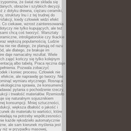
zypomina, że świat nie składa się
danych, obrazów i szybkich decyzji.
eż z dotyku drewna, ciężaru ceramiki,
, struktury lnu i z tej trudnej do
ysfakcji, kiedy człowiek widzi efekt
y. Co ciekawe, wzrost zainteresowania
otyczy nie tylko kupujących, ale też
 sami chcą coś tworzyć. Warsztaty
eramiczne, introligatorskie czy tkackie
oraz większą popularnością. Ludzie
na nie nie dlatego, że planują od razu
d, ale dlatego, że brakuje im
tóre daje namacalny rezultat. Wiele
ch zajęć kończy się tylko kolejnym
entacją albo tabelą. Praca ręczna daje
spełnienia. Pozwala zobaczyć
odek i koniec procesu. Człowiek nie
o efekcie, ale naprawdę go tworzy. Nie
ominąć wymiaru etycznego. Rosnąca
ekologiczna sprawia, że konsumenci
adawać pytania o pochodzenie rzeczy,
ukcji i trwałość materiałów. Rzemiosło
je się naturalnym sojusznikiem
nej konsumpcji. Mniej sztuczności,
dukcji, większa dbałość o jakość i
unek do materiału to wartości, które
wiadają na potrzeby współczesności.
nie każde rękodzieło automatycznie
czne, ale sam kierunek myślenia jest
ny niż w przypadku masowej,