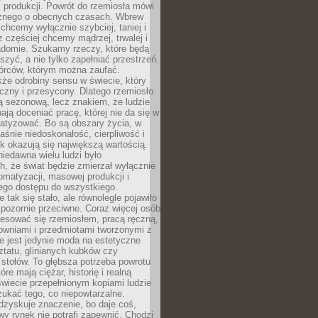
 produkcji. Powrót do rzemiosła mówi
żnego o obecnych czasach. Wbrew
chcemy wyłącznie szybciej, taniej i
z częściej chcemy mądrzej, trwalej i
iadomie. Szukamy rzeczy, które będą
zyć, a nie tylko zapełniać przestrzeń.
rców, którym można zaufać.
że odrobiny sensu w świecie, który
czny i przesycony. Dlatego rzemiosło
ą sezonową, lecz znakiem, że ludzie
ją doceniać pracę, której nie da się w
matyzować. Bo są obszary życia, w
łaśnie niedoskonałość, cierpliwość i
ek okazują się największą wartością.
iedawna wielu ludzi było
, że świat będzie zmierzał wyłącznie
omatyzacji, masowej produkcji i
ego dostępu do wszystkiego.
 tak się stało, ale równolegle pojawiło
 pozornie przeciwne. Coraz więcej osób
resować się rzemiosłem, pracą ręczną,
owniami i przedmiotami tworzonymi z
e jest jedynie moda na estetyczne
ztatu, glinianych kubków czy
stołów. To głębsza potrzeba powrotu
óre mają ciężar, historię i realną
wiecie przepełnionym kopiami ludzie
ukać tego, co niepowtarzalne.
dzyskuje znaczenie, bo daje coś,
y rynek nie potrafi zapewnić. Chodzi