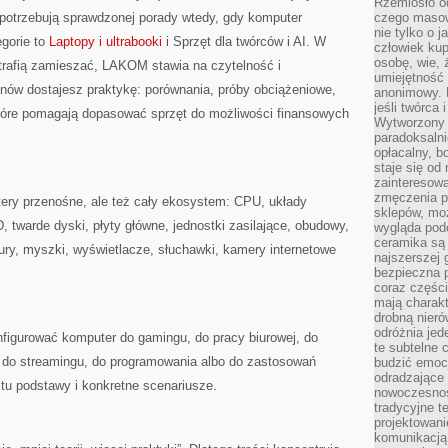
Rzemiosło o
 potrzebują sprawdzonej porady wtedy, gdy komputer
czego masow
nie tylko o 
gorie to
Laptopy i ultrabooki
i Sprzęt dla twórców i AI. W
człowiek kup
osobę, wie, 
otrafią zamieszać, LAKOM stawia na czytelność i
umiejętność 
nów dostajesz praktykę: porównania, próby obciążeniowe,
anonimowy. M
jeśli twórca 
tóre pomagają dopasować sprzęt do możliwości finansowych
Wytworzony 
paradoksalni
opłacalny, bo
staje się od
zainteresow
zmęczenia p
ry przenośne, ale też cały ekosystem: CPU, układy
sklepów, mo
, twarde dyski, płyty główne, jednostki zasilające, obudowy,
wygląda podo
ceramika są 
tury, myszki, wyświetlacze, słuchawki, kamery internetowe
najszerszej 
bezpieczna 
coraz części
mają charakt
drobną nieró
odróżnia jed
onfigurować komputer do gamingu, do pracy biurowej, do
te subtelne 
ki, do streamingu, do programowania albo do zastosowań
budzić emoc
odradzające 
z tu podstawy i konkretne scenariusze.
nowoczesnośc
tradycyjne 
projektowani
komunikacją 