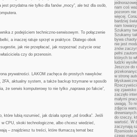
jednorazowej
jest przydatna nie tylko dla fanów „mocy”, ale też dla osób,
nam coś wa
pozorom nie 
omputera.
więcej. Cora
bardziej św
nam towarzys
Szukamy twó
nika z podejściem techniczno-serwisowym. To połączenie
Szukamy tak
bywa chaoty
belki, a inaczej ratuje sprzęt w praktyce. Dlatego obok
nie jest mod
 sugestie, jak nie przepłacać, jak rozpoznać zużycie oraz
znów zaczyna
pełni zauto
właściciela czy do przenosin.
których to w
ludzki wysił
Jeszcze do n
przekonanych
rona prywatności. LAKOM zachęca do prostych nawyków:
w stronę aut
błyskawiczn
eł, 2FA, aktualny system, a także backup trzymane w sposób
Rzeczywiście
ia, że serwis komputerowy to nie tylko „naprawa po fakcie”,
się zjawisko
zaczęło inte
małymi prac
uwagą. To ni
zdjęcia wars
drewnianych 
które lubią rozumieć, jak działa sprzęt „od środka”. Jeśli
do rzeczy, kt
wartość. W ś
y w CPU, skoki technologiczne, albo chcesz wiedzieć,
zaczynają sz
ją – znajdziesz tu treści, które tłumaczą temat bez
Rzemiosło o
czego masow