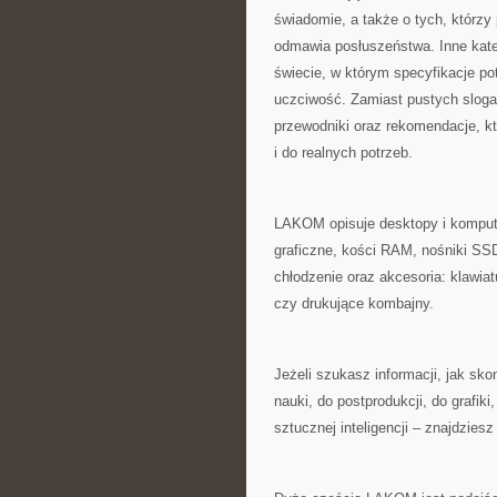
świadomie, a także o tych, którzy
odmawia posłuszeństwa. Inne kate
świecie, w którym specyfikacje p
uczciwość. Zamiast pustych sloga
przewodniki oraz rekomendacje, k
i do realnych potrzeb.
LAKOM opisuje desktopy i kompute
graficzne, kości RAM, nośniki SSD
chłodzenie oraz akcesoria: klawia
czy drukujące kombajny.
Jeżeli szukasz informacji, jak sk
nauki, do postprodukcji, do grafi
sztucznej inteligencji – znajdzies