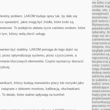
nie tylko o 
człowiek kup
osobę, wie, 
umiejętność 
nkretny problem, LAKOM buduje opisy tak, by dało się
anonimowy. M
jeśli twórca 
co sprawdzić, jakie mogą być źródła, które kroki są
Wytworzony 
serwisowi. To podejście ułatwia życie zarówno osobom, które
paradoksalni
opłacalny, bo
i tym, którzy wolą zlecić usługę.
staje się od
zainteresow
zmęczenia p
sklepów, mo
winien być stabilny. LAKOM pomaga do tego dojść na
wygląda podo
ceramika są 
i, przez optymalizację systemu, przez czyszczenie, a
najszerszej 
ymianie kluczowych elementów. Często wystarczy dorzucić
bezpieczna 
coraz części
zybciej.
mają charakt
drobną nieró
odróżnia jed
te subtelne 
nikach, którzy budują stanowisko pracy lub rozrywki jako
budzić emoc
odradzające 
ki związane z doborem monitora, kalibracją, słuchawkami,
nowoczesnośc
To detale, które realnie wpływają na komfort.
tradycyjne 
projektowani
komunikacją 
pracownia m
kraju, a naw