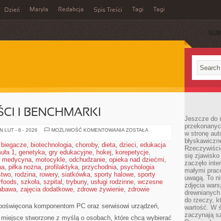
Maryla
Redakcja
Tagi
Tagi
Dzień
Spis Treści
SUB
CI I BENCHMARKI
Jeszcze do n
przekonanych
TESTY
 LUT - 6 - 2026
MOŻLIWOŚĆ KOMENTOWANIA
ZOSTAŁA
w stronę aut
WYDAJNOŚCI
błyskawiczn
I
,
biegacze
,
biotechnologia
,
choroby
,
dieta
,
dzieci
,
edukacja
BENCHMARKI
Rzeczywiście
uła 1
,
genetyka
,
gry edukacyjne
,
hokej
,
korepetycje
,
się zjawisko
,
medycyna
,
motocykle
,
odchudzanie
,
opieka nad dziećmi
,
zaczęło inte
na
,
piłka nożna
,
profilaktyka
,
przychodnia
,
psychologia
małymi prac
stwo
,
rodzina
,
rowery
,
siatkówka
,
sporty halowe
,
sporty
uwagą. To ni
rfoods
,
szkoła
,
szpital
,
trybuny
,
usługi rodzinne
,
wczesne
zdjęcia wars
abawa
,
zajęcia dodatkowe
,
zdrowe żywienie
,
zdrowie
drewnianych 
do rzeczy, kt
poświęcona komponentom PC oraz serwisowi urządzeń,
wartość. W ś
zaczynają sz
o miejsce stworzone z myślą o osobach, które chcą wybierać