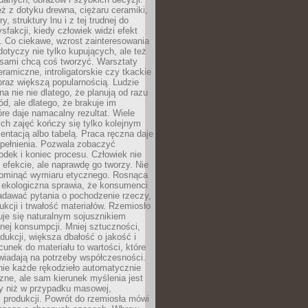
eż z dotyku drewna, ciężaru ceramiki,
, struktury lnu i z tej trudnej do
ysfakcji, kiedy człowiek widzi efekt
y. Co ciekawe, wzrost zainteresowania
otyczy nie tylko kupujących, ale też
 sami chcą coś tworzyć. Warsztaty
eramiczne, introligatorskie czy tkackie
oraz większą popularnością. Ludzie
na nie nie dlatego, że planują od razu
d, ale dlatego, że brakuje im
tóre daje namacalny rezultat. Wiele
ch zajęć kończy się tylko kolejnym
entacją albo tabelą. Praca ręczna daje
spełnienia. Pozwala zobaczyć
odek i koniec procesu. Człowiek nie
o efekcie, ale naprawdę go tworzy. Nie
ominąć wymiaru etycznego. Rosnąca
ekologiczna sprawia, że konsumenci
adawać pytania o pochodzenie rzeczy,
ukcji i trwałość materiałów. Rzemiosło
je się naturalnym sojusznikiem
nej konsumpcji. Mniej sztuczności,
dukcji, większa dbałość o jakość i
unek do materiału to wartości, które
wiadają na potrzeby współczesności.
nie każde rękodzieło automatycznie
czne, ale sam kierunek myślenia jest
ny niż w przypadku masowej,
 produkcji. Powrót do rzemiosła mówi