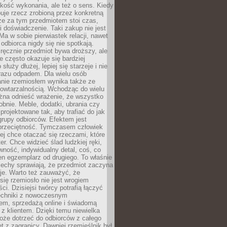
jakość wykonania, ale też o sens. Kiedy
uje rzecz zrobioną przez konkretną
że za tym przedmiotem stoi czas,
i doświadczenie. Taki zakup nie jest
a w sobie pierwiastek relacji, nawet
i odbiorca nigdy się nie spotkają.
ręcznie przedmiot bywa droższy, ale
e często okazuje się bardziej
 służy dłużej, lepiej się starzeje i nie
 razu odpadem. Dla wielu osób
anie rzemiosłem wynika także ze
owtarzalnością. Wchodząc do wielu
żna odnieść wrażenie, że wszystko
bnie. Meble, dodatki, ubrania czy
projektowane tak, aby trafiać do jak
grupy odbiorców. Efektem jest
przeciętność. Tymczasem człowiek
ej chce otaczać się rzeczami, które
er. Chce widzieć ślad ludzkiej ręki,
wność, indywidualny detal, coś, co
en egzemplarz od drugiego. To właśnie
cechy sprawiają, że przedmiot zaczyna
je. Warto też zauważyć, że
się rzemiosło nie jest wrogiem
i. Dzisiejsi twórcy potrafią łączyć
techniki z nowoczesnym
em, sprzedażą online i świadomą
z klientem. Dzięki temu niewielka
oże dotrzeć do odbiorców z całego
et z zagranicy. Dawniej rzemieślnik był