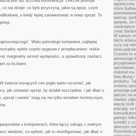
ważna jest też uczciwa komunikacja. LAKOM promuje
ograniczony 
, co się dzieje: co było przyczyną, jakie są opcje, czym
może budowa
powstawania 
 odbudowa, a kiedy lepiej zainwestować w nowy sprzęt. To
tworząc społ
sprawia, że r
resji.
zamkniętym 
coraz bardzi
W samym śro
także edukow
ajmocniejszego”. Wielu potrzebuje komputera „najlepiej
uczy się odr
rozsądny wybór często wygrywa z przepłacaniem: niskie
która jedyni
Czasem to wł
niż marginalny wzrost wydajności, a sprawdzony zasilacz
pierwszego k
przygotowa
goń za liczbami.
sprzedawać,
materiał ma
trwa dłużej 
produktu. Ta
 W świecie rosnących cen prądu warto rozumieć, jak
zmienia spos
, jak ustawiać sprzęt, by działał oszczędnie, i jak dbać o
przestaje pa
patrzeć na w
 „sprzęt i serwis” stają się nie tylko tematem technicznym,
również odpo
więcej osób 
rów.
pracując na 
komunikatory
pamięci kilk
kontakt z cz
pasjonatów o komputerach, które łączy zakupy z realnym
obecnym staj
Rzemiosło pr
sz wiedzieć, co wybrać, jak to skonfigurować, jak dbać o
wyłącznie z 