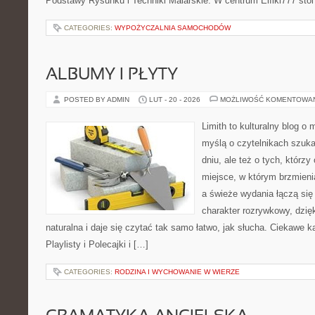
Podstawy Rysunku i Techniki Malarskie. W centrum Elfiki777 stoi
CATEGORIES:
WYPOŻYCZALNIA SAMOCHODÓW
ALBUMY I PŁYTY
POSTED BY ADMIN
LUT - 20 - 2026
MOŻLIWOŚĆ KOMENTOWA
Limith to kulturalny blog o
myślą o czytelnikach szuk
dniu, ale też o tych, którzy
miejsce, w którym brzmienia
a świeże wydania łączą się
charakter rozrywkowy, dzię
naturalna i daje się czytać tak samo łatwo, jak słucha. Ciekawe ka
Playlisty i Polecajki i […]
CATEGORIES:
RODZINA I WYCHOWANIE W WIERZE