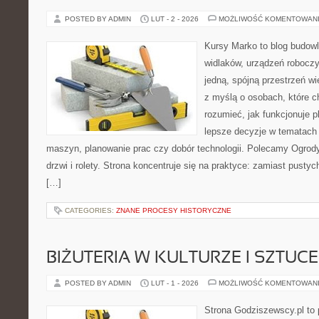
POSTED BY ADMIN
LUT - 2 - 2026
MOŻLIWOŚĆ KOMENTOWAN
Kursy Marko to blog budowl
widlaków, urządzeń roboczy
jedną, spójną przestrzeń w
z myślą o osobach, które c
rozumieć, jak funkcjonuje 
lepsze decyzje w tematach 
maszyn, planowanie prac czy dobór technologii. Polecamy Ogrody 
drzwi i rolety. Strona koncentruje się na praktyce: zamiast pusty
[…]
CATEGORIES:
ZNANE PROCESY HISTORYCZNE
BIŻUTERIA W KULTURZE I SZTUCE
POSTED BY ADMIN
LUT - 1 - 2026
MOŻLIWOŚĆ KOMENTOWAN
Strona Godziszewscy.pl to 