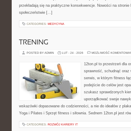
przekładają się na praktyczne konsekwencje. Nowości na stronie M
społeczeństwie […]
CATEGORIES:
MEDYCYNA
TRENING
POSTED BY ADMIN
LUT - 24 - 2026
MOŻLIWOŚĆ KOMENTOWA
12ton.pl to przestrzeń dla 
sprawność, schudnąć oraz w
serwis, w którym fitness łą
podejście do celów jest opa
szukasz sprawdzonych kier
uporządkować swoje nawyki,
wskazówki dopasowane do codzienności, a nie do ideałów z plakat
Yoga i Pilates i Sprzęt fitness i siłownia. Sednem 12ton.pl jest r
CATEGORIES:
ROZWÓJ KARIERY IT