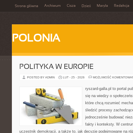
Archiwum
Cisza
Maryla
Redakcja
Strona główna
Dzień
POLONIA
POLITYKA W EUROPIE
POSTED BY ADMIN
LUT - 25 - 2026
MOŻLIWOŚĆ KOMENTOWA
ryszard-galla.pl to portal p
się na wiedzy o społeczeńst
które chcą rozumieć mecha
śledzić procesy zachodzące
jednocześnie budować nieza
fakty i konteksty. W centru
uczestnik demokracji, a także to, jak decyzje podejmowane na r