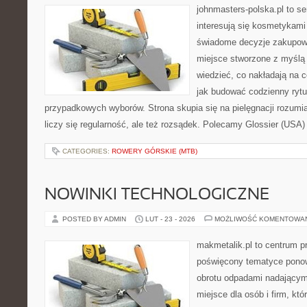
johnmasters-polska.pl to se
interesują się kosmetykami
świadome decyzje zakupowe
miejsce stworzone z myślą o
wiedzieć, co nakładają na ce
jak budować codzienny rytu
przypadkowych wyborów. Strona skupia się na pielęgnacji rozumi
liczy się regularność, ale też rozsądek. Polecamy Glossier (USA) 
CATEGORIES:
ROWERY GÓRSKIE (MTB)
NOWINKI TECHNOLOGICZNE
POSTED BY ADMIN
LUT - 23 - 2026
MOŻLIWOŚĆ KOMENTOWA
makmetalik.pl to centrum 
poświęcony tematyce pono
obrotu odpadami nadającym
miejsce dla osób i firm, któ