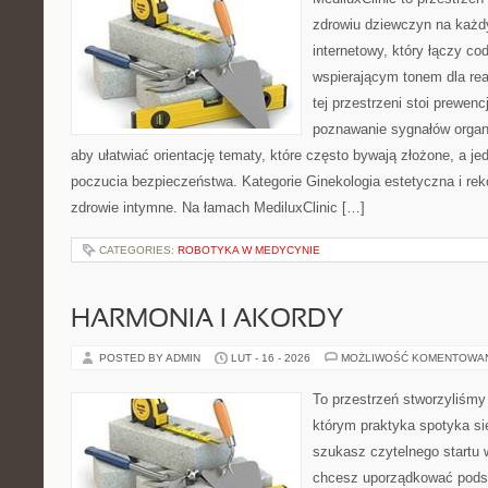
zdrowiu dziewczyn na każdy
internetowy, który łączy c
wspierającym tonem dla re
tej przestrzeni stoi prewen
poznawanie sygnałów organ
aby ułatwiać orientację tematy, które często bywają złożone, a j
poczucia bezpieczeństwa. Kategorie Ginekologia estetyczna i reko
zdrowie intymne. Na łamach MediluxClinic […]
CATEGORIES:
ROBOTYKA W MEDYCYNIE
HARMONIA I AKORDY
POSTED BY ADMIN
LUT - 16 - 2026
MOŻLIWOŚĆ KOMENTOWA
To przestrzeń stworzyliśmy
którym praktyka spotyka się
szukasz czytelnego startu 
chcesz uporządkować podst