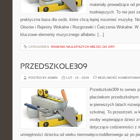
materiały prowadzące od pr
trudniejszych. To nie jest ze
praktyczna baza dla osób, które chcą lepiej rozumieć muzykę. No
Głosów i Rejestry Wokalne i Rozgrzewki i Ćwiczenia Wokalne. W
kluczowe elementy muzycznego alfabetu: […]
CATEGORIES:
RANKING NAJLEPSZYCH MIEJSC DO GRY
PRZEDSZKOLE309
POSTED BY ADMIN
LUT - 15 - 2026
MOŻLIWOŚĆ KOMENTOWA
Przedszkole309 to serwis 
placówkom przedszkolnym o
w pierwszych latach rozwoj
szkolnej. To przestrzeń, w 
osoby wspierające dzieci z
dotyczące codzienności z 
umiejętności dziecka od wieku niemowlęco-toddlerowego aż po pi