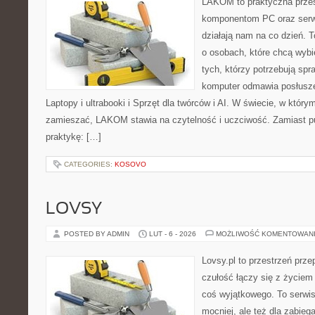
LAKOM to praktyczna prze
komponentom PC oraz serwi
działają nam na co dzień. 
o osobach, które chcą wybi
tych, którzy potrzebują sp
komputer odmawia posłusze
Laptopy i ultrabooki i Sprzęt dla twórców i AI. W świecie, w który
zamieszać, LAKOM stawia na czytelność i uczciwość. Zamiast p
praktykę: […]
CATEGORIES:
KOSOVO
LOVSY
POSTED BY ADMIN
LUT - 6 - 2026
MOŻLIWOŚĆ KOMENTOWAN
Lovsy.pl to przestrzeń prz
czułość łączy się z życiem
coś wyjątkowego. To serwis 
mocniej, ale też dla zabieg