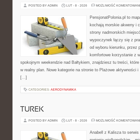
POSTED BY ADMIN
LUT - 8 - 2026
MOŻLIWOŚĆ KOMENTOWAN
PensjonatPolonia.pl to mapa
kochają morskie akweny i 
strony nadmorskich miejsc
wypoczynek łączy się z p
od wyboru kierunku, przez 
komfortowe korzystanie z w
spokojnym weekendzie nad Bałtykiem, znajdziesz tu treści, któr
w realny plan. Nowe kategorie na stronie to Plażowe aktywności i
[…]
CATEGORIES:
AERODYNAMIKA
TUREK
POSTED BY ADMIN
LUT - 8 - 2026
MOŻLIWOŚĆ KOMENTOWAN
Anabell z Kalisza to serwi
regionie wielkopolskim – mie