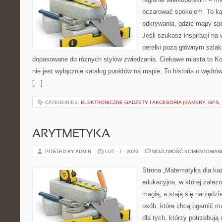
oczarować spokojem. To ką
odkrywania, gdzie mapy spo
Jeśli szukasz inspiracji n
perełki poza głównym szlaki
dopasowane do różnych stylów zwiedzania. Ciekawe miasta to Kon
nie jest wyłącznie katalog punktów na mapie. To historia o wędr
[…]
CATEGORIES:
ELEKTRONICZNE GADŻETY I AKCESORIA (KAMERY, GPS, 
ARYTMETYKA
POSTED BY ADMIN
LUT - 7 - 2026
MOŻLIWOŚĆ KOMENTOWAN
Strona „Matematyka dla każ
edukacyjna, w której zależn
magią, a stają się narzędz
osób, które chcą ogarnić m
dla tych, którzy potrzebują