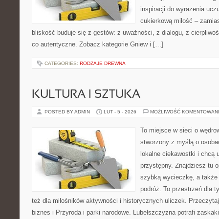
inspiracji do wyrażenia ucz
cukierkową miłość – zamias
bliskość buduje się z gestów: z uważności, z dialogu, z cierpliwo
co autentyczne. Zobacz kategorie Gniew i […]
CATEGORIES:
RODZAJE DREWNA
KULTURA I SZTUKA
POSTED BY ADMIN
LUT - 5 - 2026
MOŻLIWOŚĆ KOMENTOWAN
To miejsce w sieci o wędrow
stworzony z myślą o osobac
lokalne ciekawostki i chcą
przystępny. Znajdziesz tu op
szybką wycieczkę, a także
podróż. To przestrzeń dla ty
też dla miłośników aktywności i historycznych uliczek. Przeczyta
biznes i Przyroda i parki narodowe. Lubelszczyzna potrafi zaskak