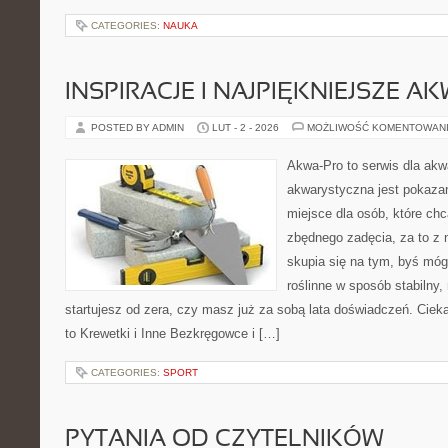
CATEGORIES:
NAUKA
INSPIRACJE I NAJPIĘKNIEJSZE A
POSTED BY ADMIN
LUT - 2 - 2026
MOŻLIWOŚĆ KOMENTOWAN
Akwa-Pro to serwis dla akw
akwarystyczna jest pokazan
miejsce dla osób, które ch
zbędnego zadęcia, za to z 
skupia się na tym, byś móg
roślinne w sposób stabilny,
startujesz od zera, czy masz już za sobą lata doświadczeń. Ciek
to Krewetki i Inne Bezkręgowce i […]
CATEGORIES:
SPORT
PYTANIA OD CZYTELNIKÓW