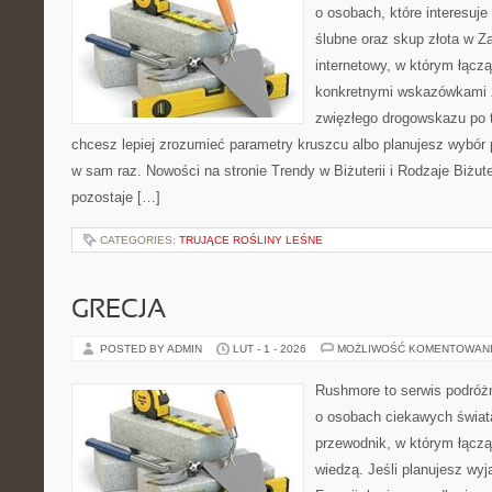
o osobach, które interesuje
ślubne oraz skup złota w Za
internetowy, w którym łączą
konkretnymi wskazówkami 
zwięzłego drogowskazu po t
chcesz lepiej zrozumieć parametry kruszcu albo planujesz wybór p
w sam raz. Nowości na stronie Trendy w Biżuterii i Rodzaje Biżut
pozostaje […]
CATEGORIES:
TRUJĄCE ROŚLINY LEŚNE
GRECJA
POSTED BY ADMIN
LUT - 1 - 2026
MOŻLIWOŚĆ KOMENTOWAN
Rushmore to serwis podróżn
o osobach ciekawych świata
przewodnik, w którym łączą
wiedzą. Jeśli planujesz wyja