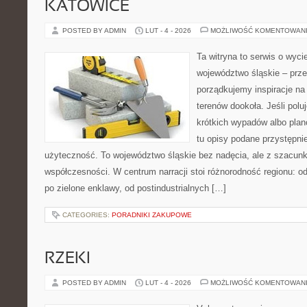
KATOWICE
POSTED BY ADMIN
LUT - 4 - 2026
MOŻLIWOŚĆ KOMENTOWAN
Ta witryna to serwis o wyc
województwo śląskie – prze
porządkujemy inspiracje na
terenów dookoła. Jeśli pol
krótkich wypadów albo planó
tu opisy podane przystępni
użyteczność. To województwo śląskie bez nadęcia, ale z szacunkie
współczesności. W centrum narracji stoi różnorodność regionu: o
po zielone enklawy, od postindustrialnych […]
CATEGORIES:
PORADNIKI ZAKUPOWE
RZEKI
POSTED BY ADMIN
LUT - 4 - 2026
MOŻLIWOŚĆ KOMENTOWAN