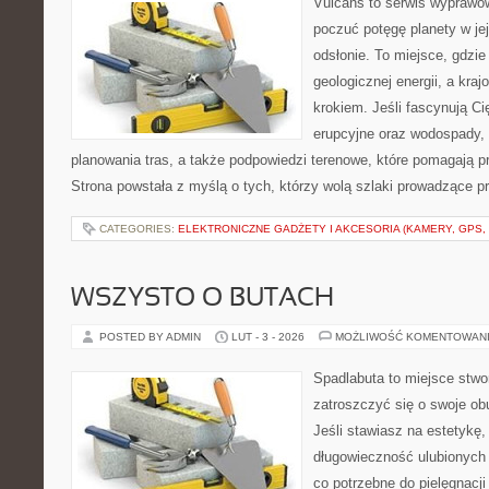
Vulcans to serwis wyprawow
poczuć potęgę planety w jej
odsłonie. To miejsce, gdzie
geologicznej energii, a kra
krokiem. Jeśli fascynują Ci
erupcyjne oraz wodospady, 
planowania tras, a także podpowiedzi terenowe, które pomagają 
Strona powstała z myślą o tych, którzy wolą szlaki prowadzące p
CATEGORIES:
ELEKTRONICZNE GADŻETY I AKCESORIA (KAMERY, GPS, 
WSZYSTO O BUTACH
POSTED BY ADMIN
LUT - 3 - 2026
MOŻLIWOŚĆ KOMENTOWAN
Spadlabuta to miejsce stwo
zatroszczyć się o swoje ob
Jeśli stawiasz na estetykę,
długowieczność ulubionych 
co potrzebne do pielęgnacj