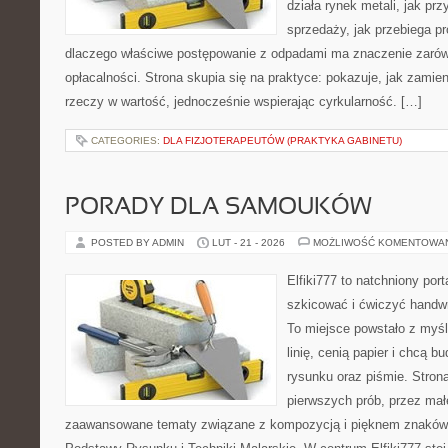
działa rynek metali, jak p
sprzedaży, jak przebiega pr
dlaczego właściwe postępowanie z odpadami ma znaczenie zarówno 
opłacalności. Strona skupia się na praktyce: pokazuje, jak zamie
rzeczy w wartość, jednocześnie wspierając cyrkularność. […]
CATEGORIES:
DLA FIZJOTERAPEUTÓW (PRAKTYKA GABINETU)
PORADY DLA SAMOUKÓW
POSTED BY ADMIN
LUT - 21 - 2026
MOŻLIWOŚĆ KOMENTOWA
Elfiki777 to natchniony port
szkicować i ćwiczyć handwr
To miejsce powstało z myśl
linię, cenią papier i chcą 
rysunku oraz piśmie. Stron
pierwszych prób, przez małe
zaawansowane tematy związane z kompozycją i pięknem znaków.