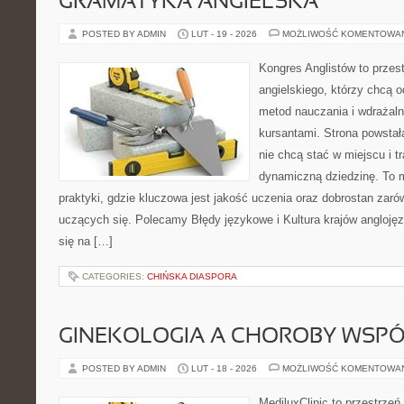
GRAMATYKA ANGIELSKA
POSTED BY ADMIN
LUT - 19 - 2026
MOŻLIWOŚĆ KOMENTOWA
Kongres Anglistów to przest
angielskiego, którzy chcą
metod nauczania i wdrażaln
kursantami. Strona powstał
nie chcą stać w miejscu i t
dynamiczną dziedzinę. To mi
praktyki, gdzie kluczowa jest jakość uczenia oraz dobrostan zaró
uczących się. Polecamy Błędy językowe i Kultura krajów anglojęz
się na […]
CATEGORIES:
CHIŃSKA DIASPORA
GINEKOLOGIA A CHOROBY WSPÓŁ
POSTED BY ADMIN
LUT - 18 - 2026
MOŻLIWOŚĆ KOMENTOWA
MediluxClinic to przestrzeń