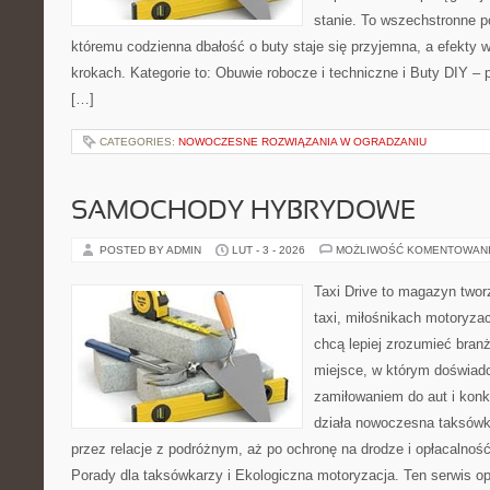
stanie. To wszechstronne p
któremu codzienna dbałość o buty staje się przyjemna, a efekty 
krokach. Kategorie to: Obuwie robocze i techniczne i Buty DIY – p
[…]
CATEGORIES:
NOWOCZESNE ROZWIĄZANIA W OGRADZANIU
SAMOCHODY HYBRYDOWE
POSTED BY ADMIN
LUT - 3 - 2026
MOŻLIWOŚĆ KOMENTOWAN
Taxi Drive to magazyn two
taxi, miłośnikach motoryzac
chcą lepiej zrozumieć branż
miejsce, w którym doświadc
zamiłowaniem do aut i konk
działa nowoczesna taksówk
przez relacje z podróżnym, aż po ochronę na drodze i opłacalnoś
Porady dla taksówkarzy i Ekologiczna motoryzacja. Ten serwis opi