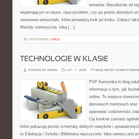
tematów. Niezależnie od te
wspierającym w nauce, nauczycielem, czy po prostu dorosłym uc
sensowne wskazówki, które prowadzą krok po kroku. Zobacz tak
Metody numeryczne. Ideą […]
CATEGORIES:
CHILE
TECHNOLOGIE W KLASIE
POSTED BY ADMIN
LUT - 7 - 2026
MOŻLIWOŚĆ KOMENTOWAN
PSP Kamionka to blog eduka
informacje o tym, jak kszta
online. To miejsce stworzo
domowych mentorach oraz e
opanować codzienność zdalny
Cię konkret zamiast ogólnik
które pokazują proste schematy dobrych nawyków i sprawdzonych
to Edukacja i Szkoła i Biblioteka nauczyciela. Idea serwisu jest 