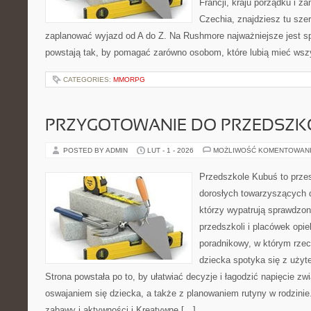
Francji, kraju porządku i za
Czechia, znajdziesz tu sze
zaplanować wyjazd od A do Z. Na Rushmore najważniejsze jest s
powstają tak, by pomagać zarówno osobom, które lubią mieć wszy
CATEGORIES:
MMORPG
PRZYGOTOWANIE DO PRZEDSZKO
POSTED BY ADMIN
LUT - 1 - 2026
MOŻLIWOŚĆ KOMENTOWAN
Przedszkole Kubuś to prze
dorosłych towarzyszących 
którzy wypatrują sprawdzon
przedszkoli i placówek opi
poradnikowy, w którym rzec
dziecka spotyka się z uży
Strona powstała po to, by ułatwiać decyzje i łagodzić napięcie z
oswajaniem się dziecka, a także z planowaniem rutyny w rodzini
zabawy i aktywności i Kreatywne […]