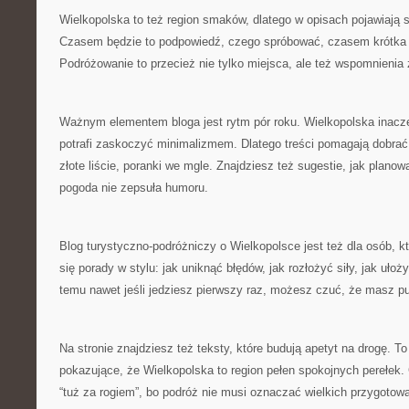
Wielkopolska to też region smaków, dlatego w opisach pojawiają s
Czasem będzie to podpowiedź, czego spróbować, czasem krótka o
Podróżowanie to przecież nie tylko miejsca, ale też wspomnienia
Ważnym elementem bloga jest rytm pór roku. Wielkopolska inacze
potrafi zaskoczyć minimalizmem. Dlatego treści pomagają dobrać
złote liście, poranki we mgle. Znajdziesz też sugestie, jak plan
pogoda nie zepsuła humoru.
Blog turystyczno-podróżniczy o Wielkopolsce jest też dla osób, kt
się porady w stylu: jak uniknąć błędów, jak rozłożyć siły, jak uło
temu nawet jeśli jedziesz pierwszy raz, możesz czuć, że masz pu
Na stronie znajdziesz też teksty, które budują apetyt na drogę. T
pokazujące, że Wielkopolska to region pełen spokojnych perełe
“tuż za rogiem”, bo podróż nie musi oznaczać wielkich przygoto