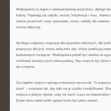
Wielkopolska to region o wielowarstwowej przeszłości, dlatego b
kultury. Pojawiają się zabytki, muzea, fortyfikacje i mury. Jednocze
zielona przestrzeń: trasy spacerowe, szutry i asfalty dla rowerów,
można odpocząć.
Na blogu znajdziesz inspiracje dla wyjazdów rodzinnych, dla osó
propozycje dla tych, którzy wolą miks obu, którzy podróżują rowe
budżetowych rozwiązań. Wielkopolska potrafi być idealna na wypa
możliwość tematycznych mikro-podróży. Raz może to być dzień w
dni w terenie.
Szczególne miejsce zajmują scenariusze wycieczek. To propozyc
dzień” – rozpisane tak, aby dało się je szybko zmodyfikować. Blo
miejsca w jednym rejonie, żeby nie tracić czasu na niepotrzebne 
Dzięki temu nawet krótki wyjazd może być pełny wrażeń.