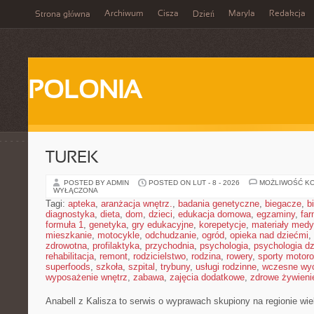
Archiwum
Cisza
Maryla
Redakcja
Strona główna
Dzień
POLONIA
TUREK
POSTED BY ADMIN
POSTED ON LUT - 8 - 2026
MOŻLIWOŚĆ K
WYŁĄCZONA
Tagi:
apteka
,
aranżacja wnętrz.
,
badania genetyczne
,
biegacze
,
b
diagnostyka
,
dieta
,
dom
,
dzieci
,
edukacja domowa
,
egzaminy
,
far
formuła 1
,
genetyka
,
gry edukacyjne
,
korepetycje
,
materiały med
mieszkanie
,
motocykle
,
odchudzanie
,
ogród
,
opieka nad dziećmi
,
zdrowotna
,
profilaktyka
,
przychodnia
,
psychologia
,
psychologia dz
rehabilitacja
,
remont
,
rodzicielstwo
,
rodzina
,
rowery
,
sporty motor
superfoods
,
szkoła
,
szpital
,
trybuny
,
usługi rodzinne
,
wczesne wy
wyposażenie wnętrz
,
zabawa
,
zajęcia dodatkowe
,
zdrowe żywieni
Anabell z Kalisza to serwis o wyprawach skupiony na regionie wie