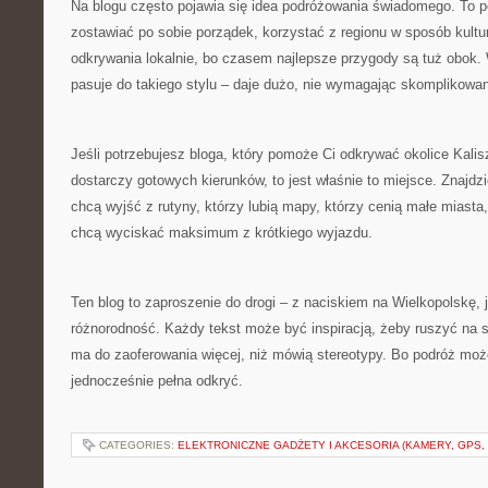
Na blogu często pojawia się idea podróżowania świadomego. To p
zostawiać po sobie porządek, korzystać z regionu w sposób kultu
odkrywania lokalnie, bo czasem najlepsze przygody są tuż obok. 
pasuje do takiego stylu – daje dużo, nie wymagając skomplikowane
Jeśli potrzebujesz bloga, który pomoże Ci odkrywać okolice Kalisz
dostarczy gotowych kierunków, to jest właśnie to miejsce. Znajdzie
chcą wyjść z rutyny, którzy lubią mapy, którzy cenią małe miasta, 
chcą wyciskać maksimum z krótkiego wyjazdu.
Ten blog to zaproszenie do drogi – z naciskiem na Wielkopolskę, je
różnorodność. Każdy tekst może być inspiracją, żeby ruszyć na s
ma do zaoferowania więcej, niż mówią stereotypy. Bo podróż może
jednocześnie pełna odkryć.
CATEGORIES:
ELEKTRONICZNE GADŻETY I AKCESORIA (KAMERY, GPS, 