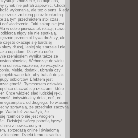
dzyskuje znaczenie, bo daje coś,
y rynek nie potrafi zapewnić. Chodzi
jakość wykonania, ale też o sens. Kiedy
uje rzecz zrobioną przez konkretną
że za tym przedmiotem stoi czas,
i doświadczenie. Taki zakup nie jest
a w sobie pierwiastek relacji, nawet
i odbiorca nigdy się nie spotkają.
ręcznie przedmiot bywa droższy, ale
e często okazuje się bardziej
 służy dłużej, lepiej się starzeje i nie
 razu odpadem. Dla wielu osób
anie rzemiosłem wynika także ze
owtarzalnością. Wchodząc do wielu
żna odnieść wrażenie, że wszystko
bnie. Meble, dodatki, ubrania czy
projektowane tak, aby trafiać do jak
grupy odbiorców. Efektem jest
przeciętność. Tymczasem człowiek
ej chce otaczać się rzeczami, które
er. Chce widzieć ślad ludzkiej ręki,
wność, indywidualny detal, coś, co
en egzemplarz od drugiego. To właśnie
cechy sprawiają, że przedmiot zaczyna
je. Warto też zauważyć, że
się rzemiosło nie jest wrogiem
i. Dzisiejsi twórcy potrafią łączyć
techniki z nowoczesnym
em, sprzedażą online i świadomą
z klientem. Dzięki temu niewielka