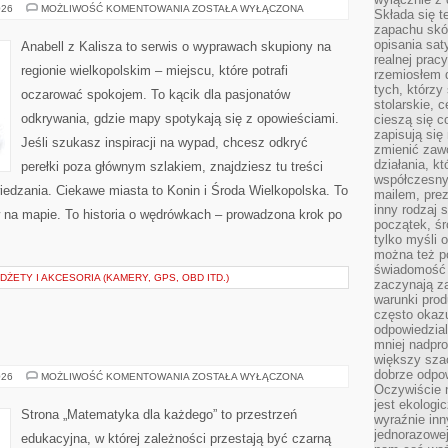
TUREK
026
MOŻLIWOŚĆ KOMENTOWANIA
ZOSTAŁA WYŁĄCZONA
Składa się t
zapachu skóry
opisania sat
Anabell z Kalisza to serwis o wyprawach skupiony na
realnej prac
regionie wielkopolskim – miejscu, które potrafi
rzemiosłem d
tych, którzy
oczarować spokojem. To kącik dla pasjonatów
stolarskie, c
odkrywania, gdzie mapy spotykają się z opowieściami.
cieszą się c
zapisują się 
Jeśli szukasz inspiracji na wypad, chcesz odkryć
zmienić zawó
działania, k
perełki poza głównym szlakiem, znajdziesz tu treści
współczesny
edzania. Ciekawe miasta to Konin i Środa Wielkopolska. To
mailem, prez
inny rodzaj 
w na mapie. To historia o wędrówkach – prowadzona krok po
początek, śr
tylko myśli 
można też p
świadomość 
ŻETY I AKCESORIA (KAMERY, GPS, OBD ITD.)
zaczynają z
warunki prod
często okazu
odpowiedzial
mniej nadpro
większy szac
dobrze odpo
ARYTMETYKA
026
MOŻLIWOŚĆ KOMENTOWANIA
ZOSTAŁA WYŁĄCZONA
Oczywiście 
jest ekologi
Strona „Matematyka dla każdego” to przestrzeń
wyraźnie in
jednorazowej
edukacyjna, w której zależności przestają być czarną