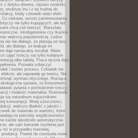
eż z dotyku drewna, ciężaru ceramiki,
, struktury lnu i z tej trudnej do
ysfakcji, kiedy człowiek widzi efekt
y. Co ciekawe, wzrost zainteresowania
otyczy nie tylko kupujących, ale też
 sami chcą coś tworzyć. Warsztaty
eramiczne, introligatorskie czy tkackie
oraz większą popularnością. Ludzie
na nie nie dlatego, że planują od razu
d, ale dlatego, że brakuje im
tóre daje namacalny rezultat. Wiele
ch zajęć kończy się tylko kolejnym
entacją albo tabelą. Praca ręczna daje
spełnienia. Pozwala zobaczyć
odek i koniec procesu. Człowiek nie
o efekcie, ale naprawdę go tworzy. Nie
ominąć wymiaru etycznego. Rosnąca
ekologiczna sprawia, że konsumenci
adawać pytania o pochodzenie rzeczy,
ukcji i trwałość materiałów. Rzemiosło
je się naturalnym sojusznikiem
nej konsumpcji. Mniej sztuczności,
dukcji, większa dbałość o jakość i
unek do materiału to wartości, które
wiadają na potrzeby współczesności.
nie każde rękodzieło automatycznie
czne, ale sam kierunek myślenia jest
ny niż w przypadku masowej,
 produkcji. Powrót do rzemiosła mówi