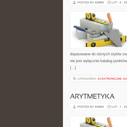
POSTED BY ADMIN
LUT - 8 - 2
dopasowane do różnych stylów zwi
nie jest wyłącznie katalog punktó
[…]
CATEGORIES:
ELEKTRONICZNE GAD
ARYTMETYKA
POSTED BY ADMIN
LUT - 7 - 2