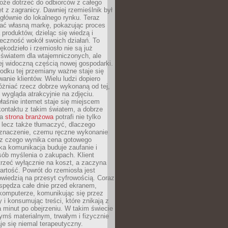
oże dotrzeć do odbiorców z całego
et z zagranicy. Dawniej rzemieślnik był
głównie do lokalnego rynku. Teraz
ć własną markę, pokazując proces
produktów, dzieląc się wiedzą i
eczność wokół swoich działań. To
ękodzieło i rzemiosło nie są już
światem dla wtajemniczonych, ale
ej widoczną częścią nowej gospodarki.
dku tej przemiany ważne staje się
anie klientów. Wielu ludzi dopiero
óżniać rzecz dobrze wykonaną od tej,
e wygląda atrakcyjnie na zdjęciu.
aśnie internet staje się miejscem
ontaktu z takim światem, a dobrze
na
strona branżowa
potrafi nie tylko
 lecz także tłumaczyć, dlaczego
 znaczenie, czemu ręczne wykonanie
i z czego wynika cena gotowego
ka komunikacja buduje zaufanie i
ób myślenia o zakupach. Klient
trzeć wyłącznie na koszt, a zaczyna
artość. Powrót do rzemiosła jest
wiedzią na przesyt cyfrowością. Coraz
spędza całe dnie przed ekranem,
komputerze, komunikując się przez
 i konsumując treści, które znikają z
a minut po obejrzeniu. W takim świecie
ymś materialnym, trwałym i fizycznie
e się niemal terapeutyczny.