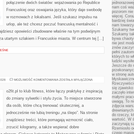
połączenie dwóch światów: wojażowania po Republice
jednorazowej
nam coś wa
Francuskiej oraz oswajania języka, który daje swobodę
pozorom nie 
więcej. Cora
w rozmowach z lokalsami. Jeśli szukasz impulsu na
bardziej św
urlop, ale też chcesz poczuć francuską mentalność i
nam towarzys
Szukamy twó
najdziesz opowieści zbudowane właśnie na tym podwójnym
Szukamy tak
oza utartym szlakiem i Francuskie miasta. W centrum tej […]
bywa chaoty
nie jest mod
znów zaczyna
LEŚNE
pełni zauto
których to w
ludzki wysił
Jeszcze do n
przekonanych
w stronę aut
błyskawiczn
SUPLEMENTACJA
2026
MOŻLIWOŚĆ KOMENTOWANIA
ZOSTAŁA WYŁĄCZONA
Rzeczywiście
się zjawisko
o2fit.pl to klub fitness, które łączy praktykę z inspiracją
zaczęło inte
małymi prac
do zmiany sylwetki i stylu życia. To miejsce stworzone
uwagą. To ni
dla osób, które chcą trenować skuteczniej, a
zdjęcia wars
drewnianych 
jednocześnie nie lubią treningu „na ślepo”. Na stronie
do rzeczy, kt
wartość. W ś
znajdziesz treści, które pomagają wzmocnić ciało,
zaczynają sz
zrzucić kilogramy, a także wspierać dobre
Rzemiosło o
czego masow