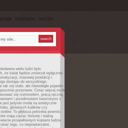
SCRIBE
FACEBOOK
TWITTER
iedawna wielu ludzi było
, że świat będzie zmierzał wyłącznie
omatyzacji, masowej produkcji i
ego dostępu do wszystkiego.
 tak się stało, ale równolegle pojawiło
 pozornie przeciwne. Coraz więcej osób
resować się rzemiosłem, pracą ręczną,
owniami i przedmiotami tworzonymi z
e jest jedynie moda na estetyczne
ztatu, glinianych kubków czy
stołów. To głębsza potrzeba powrotu
óre mają ciężar, historię i realną
wiecie przepełnionym kopiami ludzie
ukać tego, co niepowtarzalne.