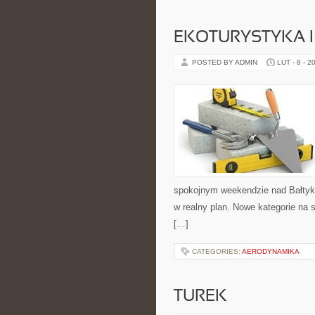
EKOTURYSTYKA 
POSTED BY ADMIN
LUT - 8 - 2
spokojnym weekendzie nad Bałtyki
w realny plan. Nowe kategorie na 
[…]
CATEGORIES:
AERODYNAMIKA
TUREK