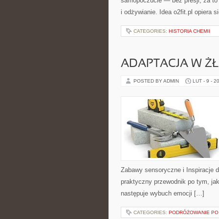
samopoczucie — bez presji, za to
i odżywianie. Idea o2fit.pl opiera 
CATEGORIES:
HISTORIA CHEMII
ADAPTACJA W Ż
POSTED BY ADMIN
LUT - 9 - 2
Zabawy sensoryczne i Inspiracje dla
praktyczny przewodnik po tym, jak
następuje wybuch emocji […]
CATEGORIES:
PODRÓŻOWANIE PO 