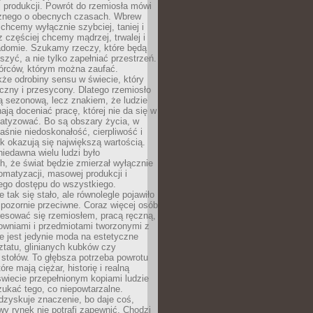
 produkcji. Powrót do rzemiosła mówi
żnego o obecnych czasach. Wbrew
chcemy wyłącznie szybciej, taniej i
z częściej chcemy mądrzej, trwalej i
iadomie. Szukamy rzeczy, które będą
zyć, a nie tylko zapełniać przestrzeń.
rców, którym można zaufać.
że odrobiny sensu w świecie, który
czny i przesycony. Dlatego rzemiosło
ą sezonową, lecz znakiem, że ludzie
ją doceniać pracę, której nie da się w
matyzować. Bo są obszary życia, w
łaśnie niedoskonałość, cierpliwość i
ek okazują się największą wartością.
iedawna wielu ludzi było
, że świat będzie zmierzał wyłącznie
omatyzacji, masowej produkcji i
ego dostępu do wszystkiego.
 tak się stało, ale równolegle pojawiło
 pozornie przeciwne. Coraz więcej osób
resować się rzemiosłem, pracą ręczną,
owniami i przedmiotami tworzonymi z
e jest jedynie moda na estetyczne
ztatu, glinianych kubków czy
stołów. To głębsza potrzeba powrotu
óre mają ciężar, historię i realną
wiecie przepełnionym kopiami ludzie
ukać tego, co niepowtarzalne.
dzyskuje znaczenie, bo daje coś,
y rynek nie potrafi zapewnić. Chodzi