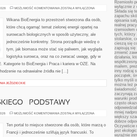
Rzemiosło pr
wyłącznie z 
SAMOWYSTARCZALNOŚĆ
2026
MOŻLIWOŚĆ KOMENTOWANIA
ZOSTAŁA WYŁĄCZONA
Składa się t
ENERGETYCZNA
zapachu skóry
Wikana BioEnergia to przestrzeń stworzona dla osób,
opisania sat
realnej prac
które chcą ogarnąć temat zielonej energii opartej na
rzemiosłem d
tych, którzy
surowcach biologicznych w sposób użyteczny, ale
stolarskie, c
jednocześnie konkretny. Strona porządkuje wiedzę o
cieszą się c
zapisują się 
tym, jak biomasa może stać się paliwem, jak wygląda
zmienić zawó
logistyka surowca, oraz na co zwracać uwagę, gdy w
działania, k
współczesny
 Kategorie to BioEnergia i Praca i kariera w OZE. Na
mailem, prez
inny rodzaj 
chodzenie na odnawialne źródła nie […]
początek, śr
tylko myśli 
IA JEŹDZIECKIE
można też p
świadomość 
zaczynają z
warunki prod
KIEGO – PODSTAWY
często okazu
odpowiedzial
mniej nadpro
NAUKA
2026
MOŻLIWOŚĆ KOMENTOWANIA
ZOSTAŁA WYŁĄCZONA
większy szac
FRANCUSKIEGO
–
dobrze odpo
PODSTAWY
Ten portal to miejsce stworzone dla osób, które marzą o
Oczywiście 
jest ekologi
Francji i jednocześnie szlifują język francuski. To
wyraźnie in