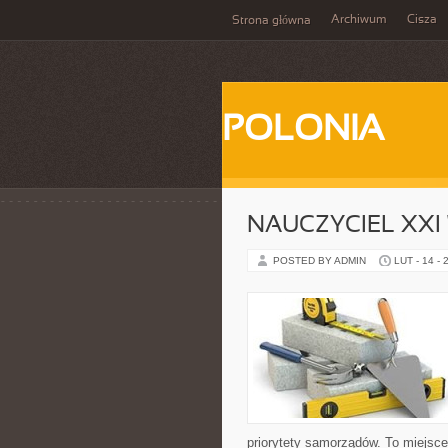
Archiwum
Cisza
Strona główna
POLONIA
NAUCZYCIEL XXI
POSTED BY ADMIN
LUT - 14 - 
priorytety samorządów. To miejsce 