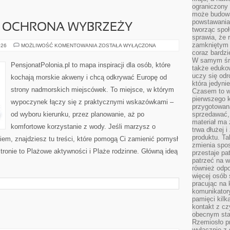
ograniczony 
może budowa
powstawania 
I OCHRONA WYBRZEŻY
tworząc społ
sprawia, że r
zamkniętym 
EKOTURYSTYKA
026
MOŻLIWOŚĆ KOMENTOWANIA
ZOSTAŁA WYŁĄCZONA
I
coraz bardzi
OCHRONA
W samym śro
WYBRZEŻY
PensjonatPolonia.pl to mapa inspiracji dla osób, które
także edukow
uczy się odr
kochają morskie akweny i chcą odkrywać Europę od
która jedyni
strony nadmorskich miejscówek. To miejsce, w którym
Czasem to wł
pierwszego k
wypoczynek łączy się z praktycznymi wskazówkami –
przygotowa
od wyboru kierunku, przez planowanie, aż po
sprzedawać,
materiał ma
komfortowe korzystanie z wody. Jeśli marzysz o
trwa dłużej 
produktu. Ta
em, znajdziesz tu treści, które pomogą Ci zamienić pomysł
zmienia spos
stronie to Plażowe aktywności i Plaże rodzinne. Główną ideą
przestaje pa
patrzeć na w
również odpo
więcej osób 
pracując na 
komunikatory
pamięci kilk
kontakt z cz
obecnym staj
Rzemiosło pr
wyłącznie z 