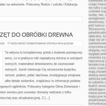
Rzemiosło o
czego masow
ładać na wdrożenie. Polecamy Rodzic i szkoła i Edukacja
nie tylko o 
człowiek kup
osobę, wie, 
umiejętność 
anonimowy. M
jeśli twórca 
Wytworzony 
paradoksalni
RZĘT DO OBRÓBKI DREWNA
opłacalny, bo
staje się od
zainteresow
NARZĘDZIA
2026
MOŻLIWOŚĆ KOMENTOWANIA
ZOSTAŁA WYŁĄCZONA
I
zmęczenia p
SPRZĘT
sklepów, mo
DO
Ta witryna to kompleksowy portal o budowie poświęcony
wygląda podo
OBRÓBKI
DREWNA
ceramika są 
temu, co w praktyce robi największą różnicę w ustrojach
najszerszej 
nośnych: materiałowi drewnianemu do zastosowań
bezpieczna 
coraz części
nośnych. Jeżeli interesuje Cię wznoszenie budynku,
mają charakt
remont, podest, połać dachowa, kondygnacja stropowa
drobną nieró
odróżnia jed
albo detale stolarskie, znajdziesz tu informacje podane
te subtelne 
budzić emoc
ngowych ogólników. Polecamy kategorie Okna Drewniane i
odradzające 
iem serwisu jest surowiec drzewny widziane z kilku
nowoczesnośc
tradycyjne 
artacznej oraz eksploatacyjnej. Z […]
projektowani
komunikacją 