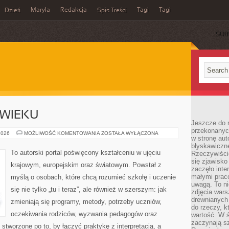
Maryla
Redakcja
Tagi
Tagi
Dzień
Spis Treści
SUB
 WIEKU
Jeszcze do n
przekonanych
NAUCZYCIEL
2026
MOŻLIWOŚĆ KOMENTOWANIA
ZOSTAŁA WYŁĄCZONA
w stronę aut
XXI
WIEKU
błyskawiczn
To autorski portal poświęcony kształceniu w ujęciu
Rzeczywiście
się zjawisko
krajowym, europejskim oraz światowym. Powstał z
zaczęło inte
małymi prac
myślą o osobach, które chcą rozumieć szkołę i uczenie
uwagą. To ni
się nie tylko „tu i teraz”, ale również w szerszym: jak
zdjęcia wars
drewnianych 
zmieniają się programy, metody, potrzeby uczniów,
do rzeczy, kt
oczekiwania rodziców, wyzwania pedagogów oraz
wartość. W ś
zaczynają sz
stworzone po to, by łączyć praktykę z interpretacją, a