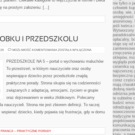
 z planem. Ciekawe kategorie to Mężczyzna w formie i Dieta
nie tylko o 
się na prostym założeniu: […]
człowiek kup
osobę, wie, 
umiejętność 
anonimowy. M
jeśli twórca 
Wytworzony 
paradoksalni
ŁOBKU I PRZEDSZKOLU
opłacalny, bo
staje się od
zainteresow
ADAPTACJA
026
MOŻLIWOŚĆ KOMENTOWANIA
ZOSTAŁA WYŁĄCZONA
zmęczenia p
W
ŻŁOBKU
sklepów, mo
I
PRZEDSZKOLE NA 5 – portal o wychowaniu maluchów
wygląda podo
PRZEDSZKOLU
ceramika są 
To przestrzeń, w którym nauczyciele oraz osoby
najszerszej 
bezpieczna 
wspierające dziecko przez przedszkole znajdą
coraz części
praktyczne porady. Strona skupia się na codzienności
mają charakt
drobną nieró
związanych z adaptacją, emocjami, życiem w grupie
odróżnia jed
oraz dojrzewaniem w wieku żłobkowym. Polecamy
te subtelne 
budzić emoc
 nauczycieli. Strona nie jest zbiorem definicji. To raczej
odradzające 
nowoczesnośc
 wspierać dziecko, kiedy pojawia się frustracja, gdy w domu
tradycyjne 
projektowani
komunikacją 
pracownia m
FRANCJI – PRAKTYCZNE PORADY
kraju, a naw