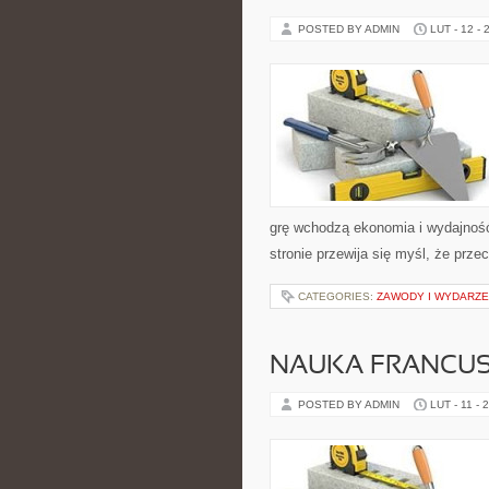
POSTED BY ADMIN
LUT - 12 - 
grę wchodzą ekonomia i wydajność.
stronie przewija się myśl, że prze
CATEGORIES:
ZAWODY I WYDARZEN
NAUKA FRANCUS
POSTED BY ADMIN
LUT - 11 - 