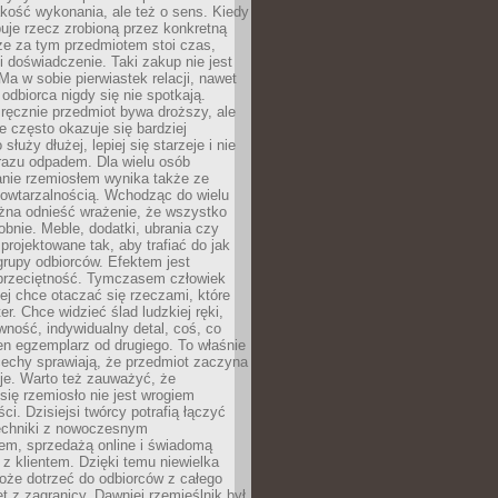
jakość wykonania, ale też o sens. Kiedy
uje rzecz zrobioną przez konkretną
że za tym przedmiotem stoi czas,
i doświadczenie. Taki zakup nie jest
a w sobie pierwiastek relacji, nawet
i odbiorca nigdy się nie spotkają.
ręcznie przedmiot bywa droższy, ale
e często okazuje się bardziej
 służy dłużej, lepiej się starzeje i nie
 razu odpadem. Dla wielu osób
anie rzemiosłem wynika także ze
owtarzalnością. Wchodząc do wielu
żna odnieść wrażenie, że wszystko
bnie. Meble, dodatki, ubrania czy
projektowane tak, aby trafiać do jak
grupy odbiorców. Efektem jest
przeciętność. Tymczasem człowiek
ej chce otaczać się rzeczami, które
er. Chce widzieć ślad ludzkiej ręki,
wność, indywidualny detal, coś, co
en egzemplarz od drugiego. To właśnie
cechy sprawiają, że przedmiot zaczyna
je. Warto też zauważyć, że
się rzemiosło nie jest wrogiem
i. Dzisiejsi twórcy potrafią łączyć
techniki z nowoczesnym
em, sprzedażą online i świadomą
z klientem. Dzięki temu niewielka
oże dotrzeć do odbiorców z całego
et z zagranicy. Dawniej rzemieślnik był