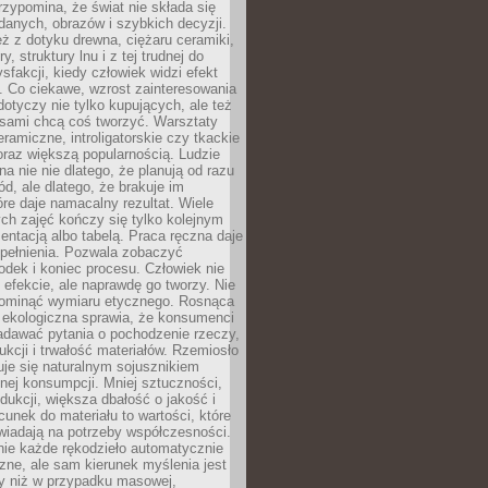
zypomina, że świat nie składa się
danych, obrazów i szybkich decyzji.
eż z dotyku drewna, ciężaru ceramiki,
, struktury lnu i z tej trudnej do
ysfakcji, kiedy człowiek widzi efekt
y. Co ciekawe, wzrost zainteresowania
otyczy nie tylko kupujących, ale też
 sami chcą coś tworzyć. Warsztaty
eramiczne, introligatorskie czy tkackie
oraz większą popularnością. Ludzie
na nie nie dlatego, że planują od razu
d, ale dlatego, że brakuje im
tóre daje namacalny rezultat. Wiele
ch zajęć kończy się tylko kolejnym
entacją albo tabelą. Praca ręczna daje
spełnienia. Pozwala zobaczyć
odek i koniec procesu. Człowiek nie
o efekcie, ale naprawdę go tworzy. Nie
ominąć wymiaru etycznego. Rosnąca
ekologiczna sprawia, że konsumenci
adawać pytania o pochodzenie rzeczy,
ukcji i trwałość materiałów. Rzemiosło
je się naturalnym sojusznikiem
nej konsumpcji. Mniej sztuczności,
dukcji, większa dbałość o jakość i
unek do materiału to wartości, które
wiadają na potrzeby współczesności.
nie każde rękodzieło automatycznie
czne, ale sam kierunek myślenia jest
ny niż w przypadku masowej,