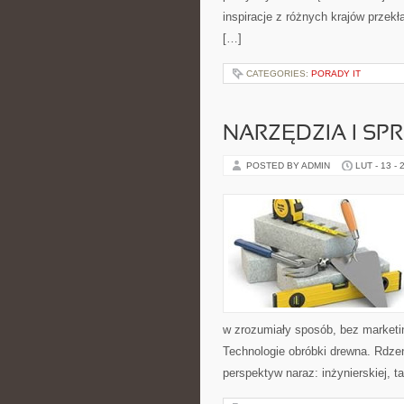
inspiracje z różnych krajów przek
[…]
CATEGORIES:
PORADY IT
NARZĘDZIA I SP
POSTED BY ADMIN
LUT - 13 - 
w zrozumiały sposób, bez marketi
Technologie obróbki drewna. Rdzen
perspektyw naraz: inżynierskiej, t