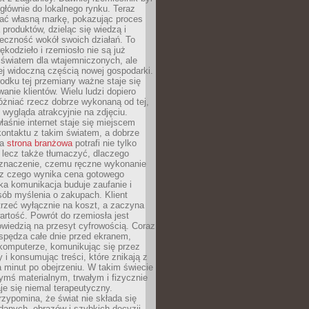
głównie do lokalnego rynku. Teraz
ć własną markę, pokazując proces
produktów, dzieląc się wiedzą i
eczność wokół swoich działań. To
ękodzieło i rzemiosło nie są już
światem dla wtajemniczonych, ale
ej widoczną częścią nowej gospodarki.
dku tej przemiany ważne staje się
anie klientów. Wielu ludzi dopiero
óżniać rzecz dobrze wykonaną od tej,
e wygląda atrakcyjnie na zdjęciu.
aśnie internet staje się miejscem
ontaktu z takim światem, a dobrze
na
strona branżowa
potrafi nie tylko
 lecz także tłumaczyć, dlaczego
 znaczenie, czemu ręczne wykonanie
i z czego wynika cena gotowego
ka komunikacja buduje zaufanie i
ób myślenia o zakupach. Klient
trzeć wyłącznie na koszt, a zaczyna
artość. Powrót do rzemiosła jest
wiedzią na przesyt cyfrowością. Coraz
spędza całe dnie przed ekranem,
komputerze, komunikując się przez
 i konsumując treści, które znikają z
a minut po obejrzeniu. W takim świecie
ymś materialnym, trwałym i fizycznie
e się niemal terapeutyczny.
zypomina, że świat nie składa się
danych, obrazów i szybkich decyzji.