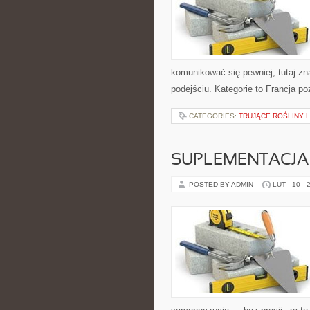
komunikować się pewniej, tutaj z
podejściu. Kategorie to Francja p
CATEGORIES:
TRUJĄCE ROŚLINY 
SUPLEMENTACJA
POSTED BY ADMIN
LUT - 10 - 