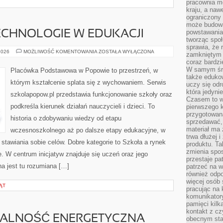
pracownia m
kraju, a naw
ograniczony 
może budowa
powstawania 
CHNOLOGIE W EDUKACJI
tworząc społ
sprawia, że r
NOWOCZESNE
2026
MOŻLIWOŚĆ KOMENTOWANIA
ZOSTAŁA WYŁĄCZONA
zamkniętym 
TECHNOLOGIE
coraz bardzi
W
EDUKACJI
W samym śro
Placówka Podstawowa w Popowie to przestrzeń, w
także edukow
którym kształcenie splata się z wychowaniem. Serwis
uczy się odr
która jedyni
szkolapopow.pl przedstawia funkcjonowanie szkoły oraz
Czasem to wł
podkreśla kierunek działań nauczycieli i dzieci. To
pierwszego k
przygotowa
historia o zdobywaniu wiedzy od etapu
sprzedawać,
materiał ma
wczesnoszkolnego aż po dalsze etapy edukacyjne, w
trwa dłużej 
tawiania sobie celów. Dobre kategorie to Szkoła a rynek
produktu. Ta
zmienia spos
 W centrum inicjatyw znajduje się uczeń oraz jego
przestaje pa
a jest tu rozumiana […]
patrzeć na w
również odpo
więcej osób 
ĄT
pracując na 
komunikatory
pamięci kilk
kontakt z cz
ALNOŚĆ ENERGETYCZNA
obecnym staj