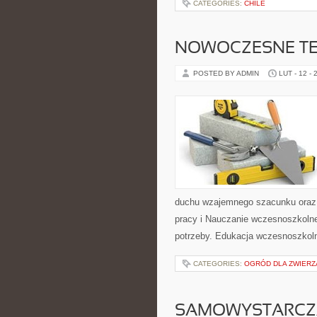
CATEGORIES:
CHILE
NOWOCZESNE TE
POSTED BY ADMIN
LUT - 12 - 
duchu wzajemnego szacunku oraz s
pracy i Nauczanie wczesnoszkolne.
potrzeby. Edukacja wczesnoszkoln
CATEGORIES:
OGRÓD DLA ZWIERZ
SAMOWYSTARCZ