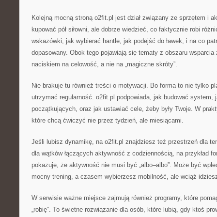
Kolejną mocną stroną o2fit.pl jest dział związany ze sprzętem i 
kupować pół siłowni, ale dobrze wiedzieć, co faktycznie robi różni
wskazówki, jak wybierać hantle, jak podejść do ławek, i na co pa
dopasowany. Obok tego pojawiają się tematy z obszaru wsparcia
naciskiem na celowość, a nie na „magiczne skróty”.
Nie brakuje tu również treści o motywacji. Bo forma to nie tylko pl
utrzymać regularność. o2fit.pl podpowiada, jak budować system, j
początkujących, oraz jak ustawiać cele, żeby były Twoje. W prakt
które chcą ćwiczyć nie przez tydzień, ale miesiącami.
Jeśli lubisz dynamikę, na o2fit.pl znajdziesz też przestrzeń dla 
dla wątków łączących aktywność z codziennością, na przykład f
pokazuje, że aktywność nie musi być „albo–albo”. Może być wpl
mocny trening, a czasem wybierzesz mobilność, ale wciąż idziesz
W serwisie ważne miejsce zajmują również programy, które pomag
„robię”. To świetne rozwiązanie dla osób, które lubią, gdy ktoś p