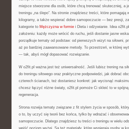
miejsce stworzone dla osób, które chcą trenować skuteczniej, a j
treningu „na ślepo”. Na stronie znajdziesz treści, które pomagają 
kilogramy, a także wspierać dobre samopoczucie — bez presji, z
kategorie to
Mężczyzna w formie
i Dieta i odżywianie. Idea o2fit.
założeniu: każdy może wrócić do ruchu, jeśli dostanie jasne wska
porządkuje tematy od podstaw: od pierwszych wizyt na siłowni, pr
aż po bardziej zaawansowane metody. To przestrzeń, w której wy
— tak, abyś mógł dopasować rozwiązanie.
W o2fit.pl ważna jest też uniwersalność. Jeśli lubisz trening na si
do treningu siłowego oraz praktyczne podpowiedzi, jak dobrać obc
czterech ścianach, też dostaniesz konkret: jak wycisnąć maksim
chcesz łączyć różne światy, o2fit.pl pomoże Ci skleić to w spójną
regeneracja.
Strona rozwija tematy związane z fit stylem życia w sposób, który
o to, by uczyć się teorii bez końca, tylko by wdrażać i obserwowa
samopoczucie. Dlatego znajdziesz tu treści o treningu w wielu od
wejść poziom wyżej. Są też materiały, które wspierają osoby w k