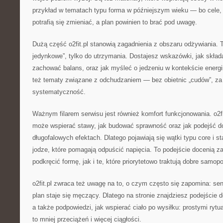
przykład w tematach typu forma w późniejszym wieku — bo cele, 
potrafią się zmieniać, a plan powinien to brać pod uwagę.
Dużą część o2fit.pl stanowią zagadnienia z obszaru odżywiania. To
jedynkowe”, tylko do utrzymania. Dostajesz wskazówki, jak składa
zachować balans, oraz jak myśleć o jedzeniu w kontekście energii
też tematy związane z odchudzaniem — bez obietnic „cudów”, za 
systematyczność.
Ważnym filarem serwisu jest również komfort funkcjonowania. o2fit
może wspierać stawy, jak budować sprawność oraz jak podejść do
długofalowych efektach. Dlatego pojawiają się wątki typu core i sta
jodze, które pomagają odpuścić napięcia. To podejście docenią z
podkręcić formę, jak i te, które priorytetowo traktują dobre samop
o2fit.pl zwraca też uwagę na to, o czym często się zapomina: se
plan staje się męczący. Dlatego na stronie znajdziesz podejście
a także podpowiedzi, jak wspierać ciało po wysiłku: prostymi ryt
to mniej przeciążeń i więcej ciągłości.