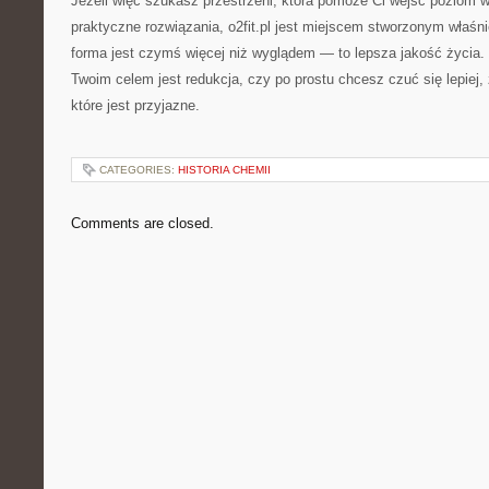
Jeżeli więc szukasz przestrzeni, która pomoże Ci wejść poziom wy
praktyczne rozwiązania, o2fit.pl jest miejscem stworzonym właśni
forma jest czymś więcej niż wyglądem — to lepsza jakość życia. I
Twoim celem jest redukcja, czy po prostu chcesz czuć się lepiej, 
które jest przyjazne.
CATEGORIES:
HISTORIA CHEMII
Comments are closed.