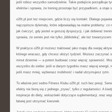
jeśli robisz wszystko samodzielnie. Takie podejście porządkuje ty
efektów i sprawia, że trening przestaje być przypadkiem, a staje s
o2fit.pl jest też miejscem, gdzie liczy się kontakt. Dlatego pojawia
najczęstsze dylematy, które odpowiadają na realne problemy: co 
jak ćwiczyć, gdy jesteś w gorszej dyspozycji, i jak dobierać trening
sprawia, że serwis jest nie tylko „biblioteką”, ale też towarzysze
W praktyce o2fit.pl możesz traktować jako mapę dla swojej aktyw
którego wracasz, gdy chcesz ułożyć tydzień. Możesz zaczynać 
minut dziennie — a potem budować coraz więcej: sprawność. M
wszystko do siebie: jeśli w danym tygodniu masz więcej energii, 
jeśli masz mniej, wybierasz mobilność i nadal utrzymujesz rytm.
To właśnie jest sedno Fitness Klubu o2fit.pl: ruch bez presji. Se
efekty nie biorą się z jednego „zrywu”, tylko z regularności. A k
inspiracje do diety, wskazówki dotyczące suplementacji, oraz ws
łatwiej jest utrzymać kierunek.