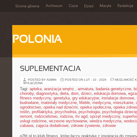
Archiwum
Cisza
Maryla
Redakcja
Strona główna
Dzień
POLONIA
SUPLEMENTACJA
POSTED BY ADMIN
POSTED ON LUT - 10 - 2026
MOŻLIWOŚĆ 
WYŁĄCZONA
Tagi:
apteka
,
aranżacja wnętrz.
,
armatura
,
badania genetyczne
,
b
choroby
,
diagnostyka
,
dieta
,
dom
,
dzieci
,
edukacja domowa
,
egza
fitness medyczny
,
genetyka
,
gry edukacyjne
,
instalacje domowe
,
budowlane
,
materiały medyczne
,
Meble
,
medycyna
,
mieszkanie
,
ogrodnictwo
,
opieka nad dziećmi
,
opieka społeczna
,
opieka zdrow
roślin
,
profilaktyka
,
przychodnia
,
psychologia
,
psychologia dzieci
remont
,
rodzicielstwo
,
rodzina
,
rtv agd
,
sprzęt medyczny
,
superfo
usługi rodzinne
,
wczesne wychowanie
,
wiedza medyczna
,
wodoci
zabawa
,
zajęcia dodatkowe
,
zdrowe żywienie
,
zdrowie
o2fit.pl to klub fitness, które łączy praktykę z inspiracją do zmiany