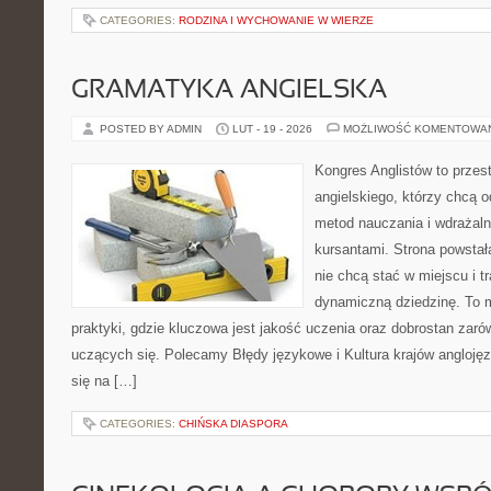
CATEGORIES:
RODZINA I WYCHOWANIE W WIERZE
GRAMATYKA ANGIELSKA
POSTED BY ADMIN
LUT - 19 - 2026
MOŻLIWOŚĆ KOMENTOWA
Kongres Anglistów to przest
angielskiego, którzy chcą
metod nauczania i wdrażaln
kursantami. Strona powstał
nie chcą stać w miejscu i t
dynamiczną dziedzinę. To mi
praktyki, gdzie kluczowa jest jakość uczenia oraz dobrostan zaró
uczących się. Polecamy Błędy językowe i Kultura krajów anglojęz
się na […]
CATEGORIES:
CHIŃSKA DIASPORA