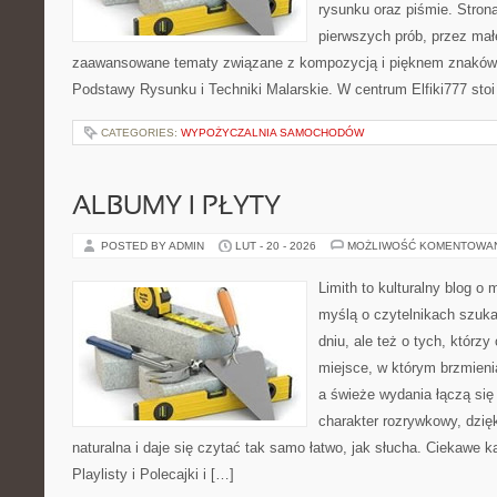
rysunku oraz piśmie. Stron
pierwszych prób, przez małe
zaawansowane tematy związane z kompozycją i pięknem znaków.
Podstawy Rysunku i Techniki Malarskie. W centrum Elfiki777 stoi
CATEGORIES:
WYPOŻYCZALNIA SAMOCHODÓW
ALBUMY I PŁYTY
POSTED BY ADMIN
LUT - 20 - 2026
MOŻLIWOŚĆ KOMENTOWA
Limith to kulturalny blog o
myślą o czytelnikach szuk
dniu, ale też o tych, którzy
miejsce, w którym brzmienia
a świeże wydania łączą się
charakter rozrywkowy, dzię
naturalna i daje się czytać tak samo łatwo, jak słucha. Ciekawe ka
Playlisty i Polecajki i […]