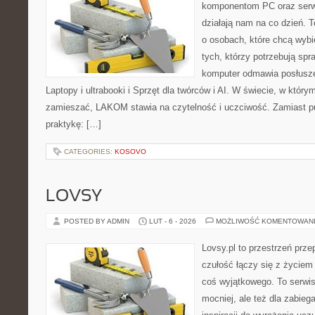
komponentom PC oraz serwi
działają nam na co dzień. 
o osobach, które chcą wybi
tych, którzy potrzebują sp
komputer odmawia posłusze
Laptopy i ultrabooki i Sprzęt dla twórców i AI. W świecie, w który
zamieszać, LAKOM stawia na czytelność i uczciwość. Zamiast p
praktykę: […]
CATEGORIES:
KOSOVO
LOVSY
POSTED BY ADMIN
LUT - 6 - 2026
MOŻLIWOŚĆ KOMENTOWAN
Lovsy.pl to przestrzeń prz
czułość łączy się z życiem
coś wyjątkowego. To serwis 
mocniej, ale też dla zabieg