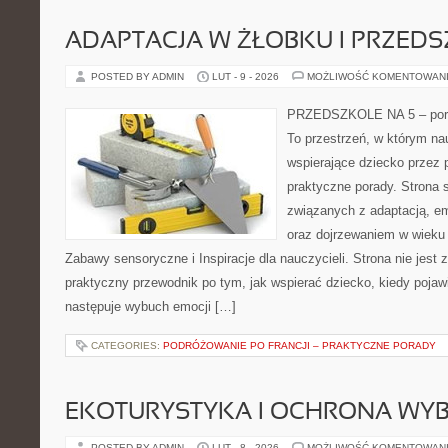
ADAPTACJA W ŻŁOBKU I PRZED
POSTED BY ADMIN
LUT - 9 - 2026
MOŻLIWOŚĆ KOMENTOWAN
PRZEDSZKOLE NA 5 – port
To przestrzeń, w którym na
wspierające dziecko przez 
praktyczne porady. Strona 
związanych z adaptacją, e
oraz dojrzewaniem w wiek
Zabawy sensoryczne i Inspiracje dla nauczycieli. Strona nie jest zb
praktyczny przewodnik po tym, jak wspierać dziecko, kiedy pojawi
następuje wybuch emocji […]
CATEGORIES:
PODRÓŻOWANIE PO FRANCJI – PRAKTYCZNE PORADY
EKOTURYSTYKA I OCHRONA WY
POSTED BY ADMIN
LUT - 8 - 2026
MOŻLIWOŚĆ KOMENTOWAN