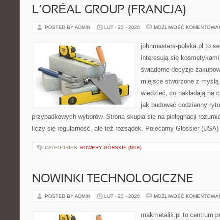
L’ORÉAL GROUP (FRANCJA)
POSTED BY ADMIN
LUT - 23 - 2026
MOŻLIWOŚĆ KOMENTOWA
johnmasters-polska.pl to se
interesują się kosmetykami
świadome decyzje zakupowe
miejsce stworzone z myślą o
wiedzieć, co nakładają na ce
jak budować codzienny rytu
przypadkowych wyborów. Strona skupia się na pielęgnacji rozumi
liczy się regularność, ale też rozsądek. Polecamy Glossier (USA) 
CATEGORIES:
ROWERY GÓRSKIE (MTB)
NOWINKI TECHNOLOGICZNE
POSTED BY ADMIN
LUT - 23 - 2026
MOŻLIWOŚĆ KOMENTOWA
makmetalik.pl to centrum 