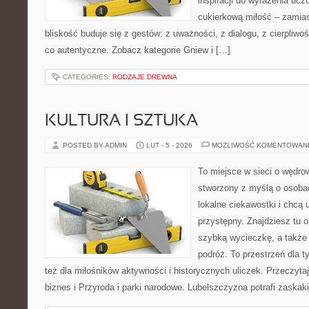
inspiracji do wyrażenia ucz
cukierkową miłość – zamias
bliskość buduje się z gestów: z uważności, z dialogu, z cierpliwo
co autentyczne. Zobacz kategorie Gniew i […]
CATEGORIES:
RODZAJE DREWNA
KULTURA I SZTUKA
POSTED BY ADMIN
LUT - 5 - 2026
MOŻLIWOŚĆ KOMENTOWAN
To miejsce w sieci o wędrow
stworzony z myślą o osobac
lokalne ciekawostki i chcą
przystępny. Znajdziesz tu op
szybką wycieczkę, a także
podróż. To przestrzeń dla ty
też dla miłośników aktywności i historycznych uliczek. Przeczyta
biznes i Przyroda i parki narodowe. Lubelszczyzna potrafi zaskak