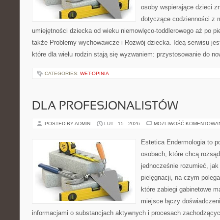
osoby wspierające dzieci z
dotyczące codzienności z 
umiejętności dziecka od wieku niemowlęco-toddlerowego aż po pi
także Problemy wychowawcze i Rozwój dziecka. Ideą serwisu jes
które dla wielu rodzin stają się wyzwaniem: przystosowanie do no
CATEGORIES:
WET-OPINIA
DLA PROFESJONALISTÓW
POSTED BY ADMIN
LUT - 15 - 2026
MOŻLIWOŚĆ KOMENTOWA
Estetica Endermologia to p
osobach, które chcą rozsąd
jednocześnie rozumieć, jak 
pielęgnacji, na czym poleg
które zabiegi gabinetowe ma
miejsce łączy doświadczeni
informacjami o substancjach aktywnych i procesach zachodzącyc