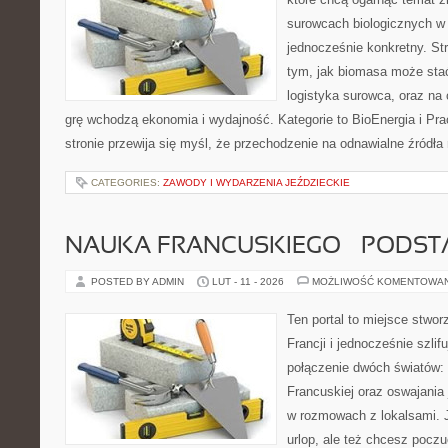
surowcach biologicznych w
jednocześnie konkretny. St
tym, jak biomasa może stać
logistyka surowca, oraz na
grę wchodzą ekonomia i wydajność. Kategorie to BioEnergia i Pra
stronie przewija się myśl, że przechodzenie na odnawialne źródła 
CATEGORIES:
ZAWODY I WYDARZENIA JEŹDZIECKIE
NAUKA FRANCUSKIEGO – PODS
POSTED BY ADMIN
LUT - 11 - 2026
MOŻLIWOŚĆ KOMENTOWA
Ten portal to miejsce stwor
Francji i jednocześnie szlif
połączenie dwóch światów:
Francuskiej oraz oswajania
w rozmowach z lokalsami. 
urlop, ale też chcesz pocz