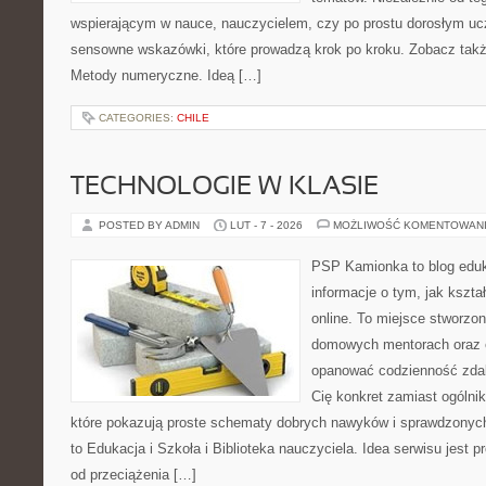
wspierającym w nauce, nauczycielem, czy po prostu dorosłym uc
sensowne wskazówki, które prowadzą krok po kroku. Zobacz tak
Metody numeryczne. Ideą […]
CATEGORIES:
CHILE
TECHNOLOGIE W KLASIE
POSTED BY ADMIN
LUT - 7 - 2026
MOŻLIWOŚĆ KOMENTOWAN
PSP Kamionka to blog eduka
informacje o tym, jak kszta
online. To miejsce stworzo
domowych mentorach oraz e
opanować codzienność zdalny
Cię konkret zamiast ogólnik
które pokazują proste schematy dobrych nawyków i sprawdzonych
to Edukacja i Szkoła i Biblioteka nauczyciela. Idea serwisu jest 
od przeciążenia […]