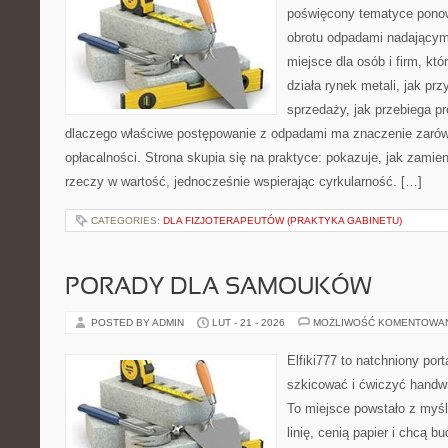
poświęcony tematyce pono
obrotu odpadami nadającym
miejsce dla osób i firm, któ
działa rynek metali, jak p
sprzedaży, jak przebiega pr
dlaczego właściwe postępowanie z odpadami ma znaczenie zarówno 
opłacalności. Strona skupia się na praktyce: pokazuje, jak zamie
rzeczy w wartość, jednocześnie wspierając cyrkularność. […]
CATEGORIES:
DLA FIZJOTERAPEUTÓW (PRAKTYKA GABINETU)
PORADY DLA SAMOUKÓW
POSTED BY ADMIN
LUT - 21 - 2026
MOŻLIWOŚĆ KOMENTOWA
Elfiki777 to natchniony port
szkicować i ćwiczyć handwr
To miejsce powstało z myśl
linię, cenią papier i chcą 