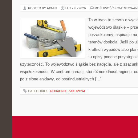
POSTED BY ADMIN
LUT - 4 - 2026
MOŻLIWOŚĆ KOMENTOWAN
Ta witryna to serwis o wyc
województwo śląskie – prze
porządkujemy inspiracje na
terenów dookoła. Jeśli pol
krótkich wypadów albo planó
tu opisy podane przystępni
użyteczność. To województwo śląskie bez nadęcia, ale z szacunkie
współczesności. W centrum narracji stoi różnorodność regionu: o
po zielone enklawy, od postindustrialnych […]
CATEGORIES:
PORADNIKI ZAKUPOWE