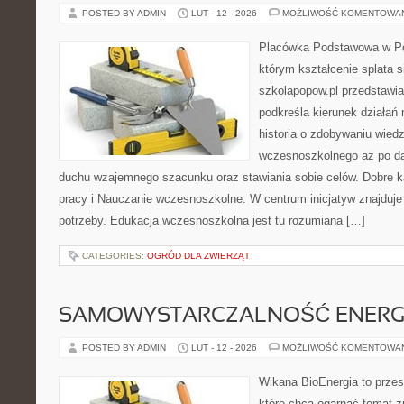
POSTED BY ADMIN
LUT - 12 - 2026
MOŻLIWOŚĆ KOMENTOWA
Placówka Podstawowa w Pop
którym kształcenie splata 
szkolapopow.pl przedstawia
podkreśla kierunek działań n
historia o zdobywaniu wied
wczesnoszkolnego aż po da
duchu wzajemnego szacunku oraz stawiania sobie celów. Dobre ka
pracy i Nauczanie wczesnoszkolne. W centrum inicjatyw znajduje 
potrzeby. Edukacja wczesnoszkolna jest tu rozumiana […]
CATEGORIES:
OGRÓD DLA ZWIERZĄT
SAMOWYSTARCZALNOŚĆ ENERG
POSTED BY ADMIN
LUT - 12 - 2026
MOŻLIWOŚĆ KOMENTOWA
Wikana BioEnergia to przes
które chcą ogarnąć temat zie