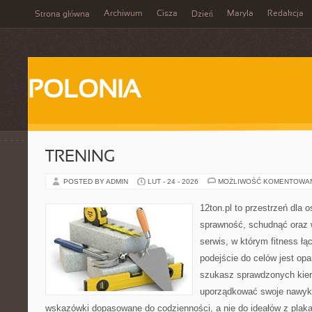
Archiwum
Cisza
Maryla
Redakcja
Strona główna
Dzień
POLONIA
TRENING
POSTED BY ADMIN
LUT - 24 - 2026
MOŻLIWOŚĆ KOMENTOWA
12ton.pl to przestrzeń dla 
sprawność, schudnąć oraz w
serwis, w którym fitness łą
podejście do celów jest opa
szukasz sprawdzonych kier
uporządkować swoje nawyki,
wskazówki dopasowane do codzienności, a nie do ideałów z plakat