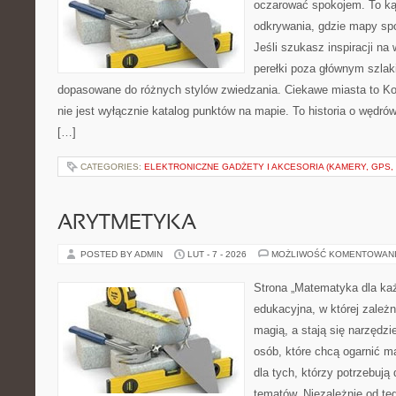
oczarować spokojem. To ką
odkrywania, gdzie mapy spo
Jeśli szukasz inspiracji n
perełki poza głównym szlaki
dopasowane do różnych stylów zwiedzania. Ciekawe miasta to Kon
nie jest wyłącznie katalog punktów na mapie. To historia o wędr
[…]
CATEGORIES:
ELEKTRONICZNE GADŻETY I AKCESORIA (KAMERY, GPS, 
ARYTMETYKA
POSTED BY ADMIN
LUT - 7 - 2026
MOŻLIWOŚĆ KOMENTOWAN
Strona „Matematyka dla każ
edukacyjna, w której zależn
magią, a stają się narzędz
osób, które chcą ogarnić m
dla tych, którzy potrzebują
tematów. Niezależnie od te