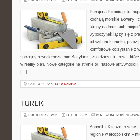
PensjonatPolonia.pl to mapa
kochają morskie akweny i 
strony nadmorskich miejsc
wypoczynek łączy się z p
od wyboru kierunku, przez 
komfortowe korzystanie z w
spokojnym weekendzie nad Bałtykiem, znajdziesz tu treści, któr
w realny plan. Nowe kategorie na stronie to Plażowe aktywności i
[…]
CATEGORIES:
AERODYNAMIKA
TUREK
POSTED BY ADMIN
LUT - 8 - 2026
MOŻLIWOŚĆ KOMENTOWAN
Anabell z Kalisza to serwi
regionie wielkopolskim – mie