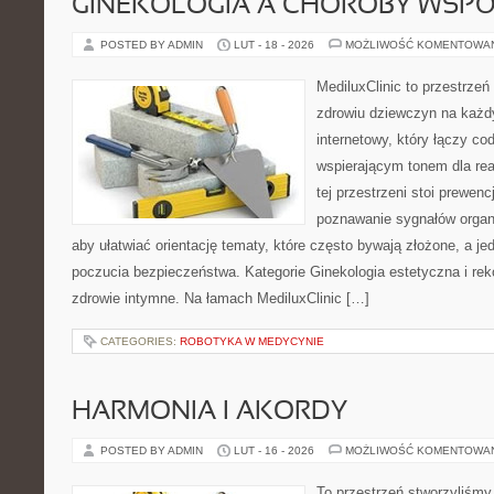
GINEKOLOGIA A CHOROBY WSPÓŁ
POSTED BY ADMIN
LUT - 18 - 2026
MOŻLIWOŚĆ KOMENTOWA
MediluxClinic to przestrzeń
zdrowiu dziewczyn na każdy
internetowy, który łączy c
wspierającym tonem dla re
tej przestrzeni stoi prewen
poznawanie sygnałów organ
aby ułatwiać orientację tematy, które często bywają złożone, a j
poczucia bezpieczeństwa. Kategorie Ginekologia estetyczna i reko
zdrowie intymne. Na łamach MediluxClinic […]
CATEGORIES:
ROBOTYKA W MEDYCYNIE
HARMONIA I AKORDY
POSTED BY ADMIN
LUT - 16 - 2026
MOŻLIWOŚĆ KOMENTOWA
To przestrzeń stworzyliśmy