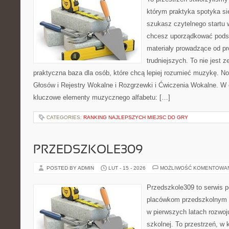
którym praktyka spotyka się
szukasz czytelnego startu 
chcesz uporządkować podst
materiały prowadzące od pr
trudniejszych. To nie jest ze
praktyczna baza dla osób, które chcą lepiej rozumieć muzykę. No
Głosów i Rejestry Wokalne i Rozgrzewki i Ćwiczenia Wokalne. W
kluczowe elementy muzycznego alfabetu: […]
CATEGORIES:
RANKING NAJLEPSZYCH MIEJSC DO GRY
PRZEDSZKOLE309
POSTED BY ADMIN
LUT - 15 - 2026
MOŻLIWOŚĆ KOMENTOWA
Przedszkole309 to serwis 
placówkom przedszkolnym o
w pierwszych latach rozwoj
szkolnej. To przestrzeń, w 