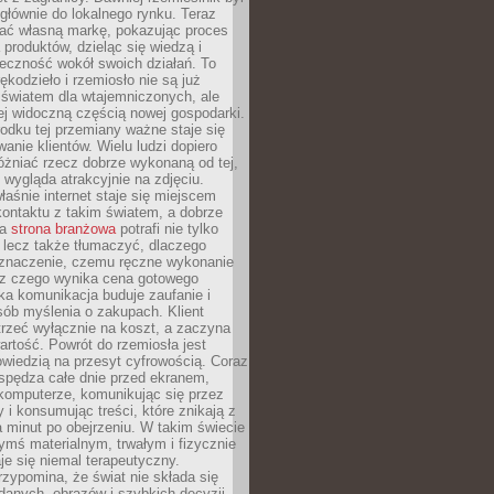
głównie do lokalnego rynku. Teraz
ć własną markę, pokazując proces
produktów, dzieląc się wiedzą i
eczność wokół swoich działań. To
ękodzieło i rzemiosło nie są już
światem dla wtajemniczonych, ale
ej widoczną częścią nowej gospodarki.
dku tej przemiany ważne staje się
anie klientów. Wielu ludzi dopiero
óżniać rzecz dobrze wykonaną od tej,
e wygląda atrakcyjnie na zdjęciu.
aśnie internet staje się miejscem
ontaktu z takim światem, a dobrze
na
strona branżowa
potrafi nie tylko
 lecz także tłumaczyć, dlaczego
 znaczenie, czemu ręczne wykonanie
i z czego wynika cena gotowego
ka komunikacja buduje zaufanie i
ób myślenia o zakupach. Klient
trzeć wyłącznie na koszt, a zaczyna
artość. Powrót do rzemiosła jest
wiedzią na przesyt cyfrowością. Coraz
spędza całe dnie przed ekranem,
komputerze, komunikując się przez
 i konsumując treści, które znikają z
a minut po obejrzeniu. W takim świecie
ymś materialnym, trwałym i fizycznie
e się niemal terapeutyczny.
zypomina, że świat nie składa się
danych, obrazów i szybkich decyzji.