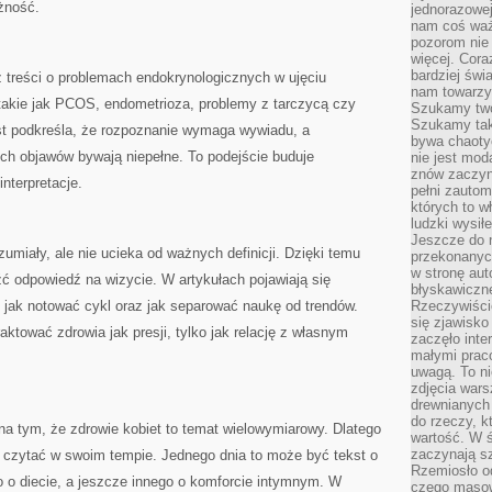
żność.
jednorazowej
nam coś wa
pozorom nie 
więcej. Cora
bardziej św
 treści o problemach endokrynologicznych w ujęciu
nam towarzys
 takie jak PCOS, endometrioza, problemy z tarczycą czy
Szukamy twó
Szukamy tak
kst podkreśla, że rozpoznanie wymaga wywiadu, a
bywa chaoty
ch objawów bywają niepełne. To podejście buduje
nie jest mod
znów zaczyna
nterpretacje.
pełni zauto
których to w
ludzki wysił
Jeszcze do n
ozumiały, ale nie ucieka od ważnych definicji. Dzięki temu
przekonanych
w stronę aut
ć odpowiedź na wizycie. W artykułach pojawiają się
błyskawiczn
 jak notować cykl oraz jak separować naukę od trendów.
Rzeczywiście
się zjawisko
aktować zdrowia jak presji, tylko jak relację z własnym
zaczęło inte
małymi prac
uwagą. To ni
zdjęcia wars
drewnianych 
do rzeczy, kt
 na tym, że zdrowie kobiet to temat wielowymiarowy. Dlatego
wartość. W ś
zaczynają sz
a czytać w swoim tempie. Jednego dnia to może być tekst o
Rzemiosło o
o o diecie, a jeszcze innego o komforcie intymnym. W
czego masow