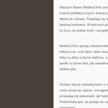
Ważnym filarem MediluxClinic jes
kontroli profilaktycznych i tłumac
dbania do zdrowia. Pojawiają się o
bardziej konkretna. W treściach pr
bo liczy się drobne kroki i rozsąde
MediluxClinic opisuje zdrowie kobi
holistyczne, czyli takie, które u
dotyczą diety w duchu realizmu, a
posiłki w rytmie dnia, jak nawadn
idealny plan.
Osobny obszar stanowią treści o 
może oznaczać spacer, rozciągani
przewijają się wskazówki, jak bud
Podkreślane jest, że postęp nie zaw
utrzymania.