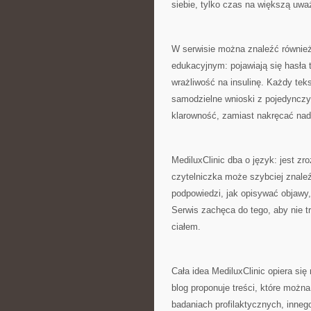
siebie, tylko czas na większą uwa
W serwisie można znaleźć również
edukacyjnym: pojawiają się hasła
wrażliwość na insulinę. Każdy te
samodzielne wnioski z pojedynczy
klarowność, zamiast nakręcać nadi
MediluxClinic dba o język: jest zr
czytelniczka może szybciej znaleź
podpowiedzi, jak opisywać objawy,
Serwis zachęca do tego, aby nie tr
ciałem.
Cała idea MediluxClinic opiera się
blog proponuje treści, które możn
badaniach profilaktycznych, inneg