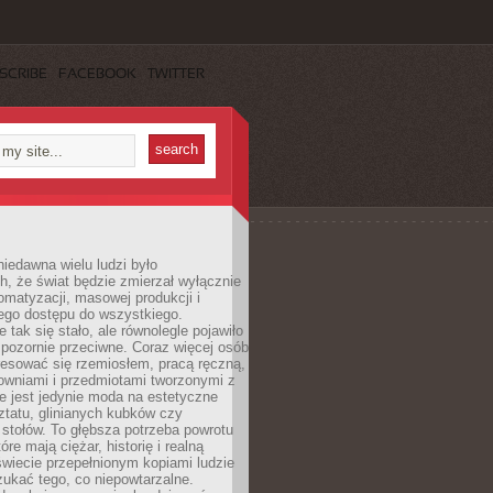
SCRIBE
FACEBOOK
TWITTER
iedawna wielu ludzi było
, że świat będzie zmierzał wyłącznie
omatyzacji, masowej produkcji i
ego dostępu do wszystkiego.
 tak się stało, ale równolegle pojawiło
 pozornie przeciwne. Coraz więcej osób
resować się rzemiosłem, pracą ręczną,
owniami i przedmiotami tworzonymi z
e jest jedynie moda na estetyczne
ztatu, glinianych kubków czy
stołów. To głębsza potrzeba powrotu
óre mają ciężar, historię i realną
wiecie przepełnionym kopiami ludzie
ukać tego, co niepowtarzalne.