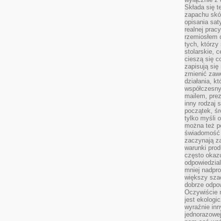
Składa się t
zapachu skóry
opisania sat
realnej prac
rzemiosłem d
tych, którzy
stolarskie, c
cieszą się c
zapisują się 
zmienić zawó
działania, k
współczesny
mailem, prez
inny rodzaj 
początek, śr
tylko myśli 
można też p
świadomość 
zaczynają z
warunki prod
często okazu
odpowiedzial
mniej nadpro
większy szac
dobrze odpo
Oczywiście 
jest ekologi
wyraźnie in
jednorazowej