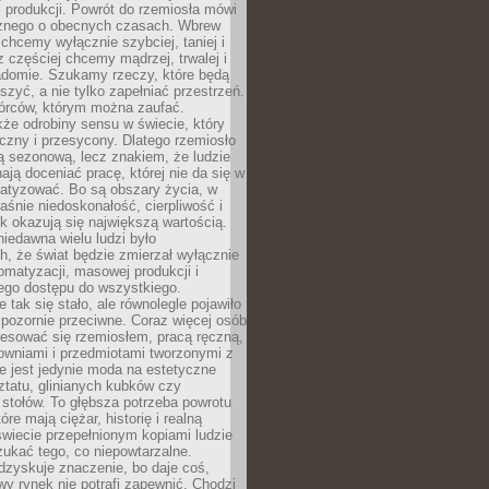
 produkcji. Powrót do rzemiosła mówi
żnego o obecnych czasach. Wbrew
chcemy wyłącznie szybciej, taniej i
z częściej chcemy mądrzej, trwalej i
iadomie. Szukamy rzeczy, które będą
zyć, a nie tylko zapełniać przestrzeń.
rców, którym można zaufać.
że odrobiny sensu w świecie, który
czny i przesycony. Dlatego rzemiosło
ą sezonową, lecz znakiem, że ludzie
ją doceniać pracę, której nie da się w
matyzować. Bo są obszary życia, w
łaśnie niedoskonałość, cierpliwość i
ek okazują się największą wartością.
iedawna wielu ludzi było
, że świat będzie zmierzał wyłącznie
omatyzacji, masowej produkcji i
ego dostępu do wszystkiego.
 tak się stało, ale równolegle pojawiło
 pozornie przeciwne. Coraz więcej osób
resować się rzemiosłem, pracą ręczną,
owniami i przedmiotami tworzonymi z
e jest jedynie moda na estetyczne
ztatu, glinianych kubków czy
stołów. To głębsza potrzeba powrotu
óre mają ciężar, historię i realną
wiecie przepełnionym kopiami ludzie
ukać tego, co niepowtarzalne.
dzyskuje znaczenie, bo daje coś,
y rynek nie potrafi zapewnić. Chodzi