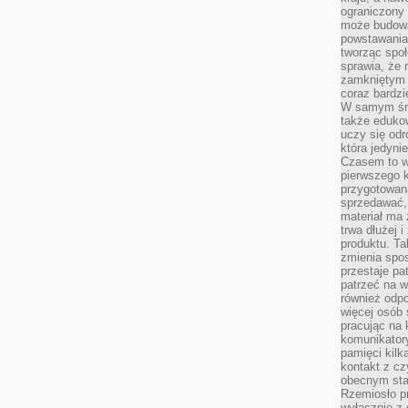
ograniczony 
może budowa
powstawania 
tworząc społ
sprawia, że r
zamkniętym 
coraz bardzi
W samym śro
także edukow
uczy się odr
która jedyni
Czasem to wł
pierwszego k
przygotowa
sprzedawać,
materiał ma
trwa dłużej 
produktu. Ta
zmienia spos
przestaje pa
patrzeć na w
również odpo
więcej osób 
pracując na 
komunikatory
pamięci kilk
kontakt z cz
obecnym staj
Rzemiosło pr
wyłącznie z 