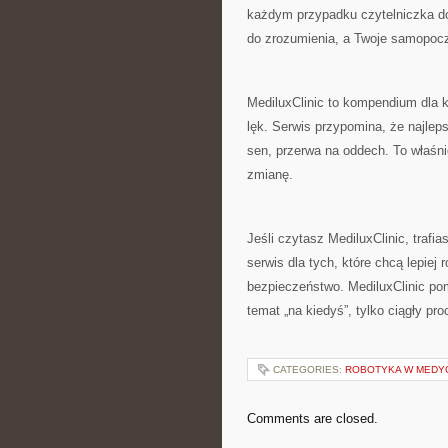
każdym przypadku czytelniczka do
do zrozumienia, a Twoje samopocz
MediluxClinic to kompendium dla 
lęk. Serwis przypomina, że najlep
sen, przerwa na oddech. To właśnie
zmianę.
Jeśli czytasz MediluxClinic, trafi
serwis dla tych, które chcą lepiej
bezpieczeństwo. MediluxClinic pom
temat „na kiedyś”, tylko ciągły pr
CATEGORIES:
ROBOTYKA W MEDY
Comments are closed.