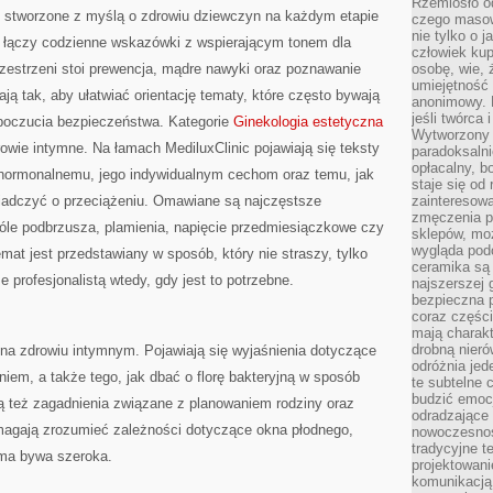
Rzemiosło o
ci stworzone z myślą o zdrowiu dziewczyn na każdym etapie
czego masow
nie tylko o 
ry łączy codzienne wskazówki z wspierającym tonem dla
człowiek kup
rzestrzeni stoi prewencja, mądre nawyki oraz poznawanie
osobę, wie, 
umiejętność 
ą tak, aby ułatwiać orientację tematy, które często bywają
anonimowy. M
jeśli twórca 
 poczucia bezpieczeństwa. Kategorie
Ginekologia estetyczna
Wytworzony 
rowie intymne. Na łamach MediluxClinic pojawiają się teksty
paradoksalni
opłacalny, bo
 hormonalnemu, jego indywidualnym cechom oraz temu, jak
staje się od
iadczyć o przeciążeniu. Omawiane są najczęstsze
zainteresow
zmęczenia p
bóle podbrzusza, plamienia, napięcie przedmiesiączkowe czy
sklepów, mo
wygląda podo
mat jest przedstawiany w sposób, który nie straszy, tylko
ceramika są 
 profesjonalistą wtedy, gdy jest to potrzebne.
najszerszej 
bezpieczna 
coraz części
mają charakt
drobną nieró
 na zdrowiu intymnym. Pojawiają się wyjaśnienia dotyczące
odróżnia jed
niem, a także tego, jak dbać o florę bakteryjną w sposób
te subtelne 
budzić emoc
ą też zagadnienia związane z planowaniem rodziny oraz
odradzające 
omagają zrozumieć zależności dotyczące okna płodnego,
nowoczesnośc
tradycyjne 
rma bywa szeroka.
projektowani
komunikacją 