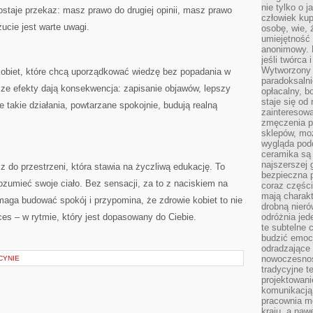
nie tylko o 
staje przekaz: masz prawo do drugiej opinii, masz prawo
człowiek kup
ucie jest warte uwagi.
osobę, wie, 
umiejętność 
anonimowy. M
jeśli twórca 
Wytworzony 
kobiet, które chcą uporządkować wiedzę bez popadania w
paradoksalni
sze efekty dają konsekwencja: zapisanie objawów, lepszy
opłacalny, bo
staje się od
 takie działania, powtarzane spokojnie, budują realną
zainteresow
zmęczenia p
sklepów, mo
wygląda podo
ceramika są 
najszerszej 
asz do przestrzeni, która stawia na życzliwą edukację. To
bezpieczna 
 rozumieć swoje ciało. Bez sensacji, za to z naciskiem na
coraz części
mają charakt
aga budować spokój i przypomina, że zdrowie kobiet to nie
drobną nieró
oces – w rytmie, który jest dopasowany do Ciebie.
odróżnia jed
te subtelne 
budzić emoc
odradzające 
nowoczesnośc
CYNIE
tradycyjne 
projektowani
komunikacją 
pracownia m
kraju, a naw