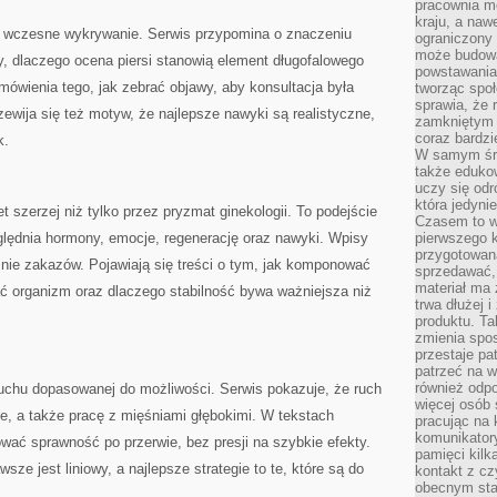
pracownia m
kraju, a naw
t wczesne wykrywanie. Serwis przypomina o znaczeniu
ograniczony 
może budowa
zy, dlaczego ocena piersi stanowią element długofalowego
powstawania 
mówienia tego, jak zebrać objawy, aby konsultacja była
tworząc społ
sprawia, że r
zewija się też motyw, że najlepsze nawyki są realistyczne,
zamkniętym 
coraz bardzi
k.
W samym śro
także edukow
uczy się odr
która jedyni
et szerzej niż tylko przez pryzmat ginekologii. To podejście
Czasem to wł
względnia hormony, emocje, regenerację oraz nawyki. Wpisy
pierwszego k
przygotowa
 nie zakazów. Pojawiają się treści o tym, jak komponować
sprzedawać,
materiał ma
iać organizm oraz dlaczego stabilność bywa ważniejsza niż
trwa dłużej 
produktu. Ta
zmienia spos
przestaje pa
patrzeć na w
również odpo
ruchu dopasowanej do możliwości. Serwis pokazuje, że ruch
więcej osób 
e, a także pracę z mięśniami głębokimi. W tekstach
pracując na 
komunikatory
ować sprawność po przerwie, bez presji na szybkie efekty.
pamięci kilk
sze jest liniowy, a najlepsze strategie to te, które są do
kontakt z cz
obecnym staj