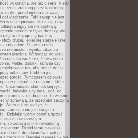
jakość wykonania, ale też o sens. Kiedy
uje rzecz zrobioną przez konkretną
że za tym przedmiotem stoi czas,
i doświadczenie. Taki zakup nie jest
a w sobie pierwiastek relacji, nawet
i odbiorca nigdy się nie spotkają.
ręcznie przedmiot bywa droższy, ale
e często okazuje się bardziej
 służy dłużej, lepiej się starzeje i nie
 razu odpadem. Dla wielu osób
anie rzemiosłem wynika także ze
owtarzalnością. Wchodząc do wielu
żna odnieść wrażenie, że wszystko
bnie. Meble, dodatki, ubrania czy
projektowane tak, aby trafiać do jak
grupy odbiorców. Efektem jest
przeciętność. Tymczasem człowiek
ej chce otaczać się rzeczami, które
er. Chce widzieć ślad ludzkiej ręki,
wność, indywidualny detal, coś, co
en egzemplarz od drugiego. To właśnie
cechy sprawiają, że przedmiot zaczyna
je. Warto też zauważyć, że
się rzemiosło nie jest wrogiem
i. Dzisiejsi twórcy potrafią łączyć
techniki z nowoczesnym
em, sprzedażą online i świadomą
z klientem. Dzięki temu niewielka
oże dotrzeć do odbiorców z całego
et z zagranicy. Dawniej rzemieślnik był