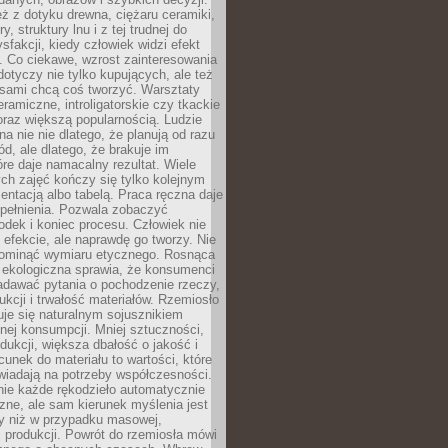
eż z dotyku drewna, ciężaru ceramiki,
, struktury lnu i z tej trudnej do
ysfakcji, kiedy człowiek widzi efekt
y. Co ciekawe, wzrost zainteresowania
otyczy nie tylko kupujących, ale też
 sami chcą coś tworzyć. Warsztaty
eramiczne, introligatorskie czy tkackie
oraz większą popularnością. Ludzie
na nie nie dlatego, że planują od razu
d, ale dlatego, że brakuje im
tóre daje namacalny rezultat. Wiele
ch zajęć kończy się tylko kolejnym
entacją albo tabelą. Praca ręczna daje
spełnienia. Pozwala zobaczyć
odek i koniec procesu. Człowiek nie
o efekcie, ale naprawdę go tworzy. Nie
ominąć wymiaru etycznego. Rosnąca
ekologiczna sprawia, że konsumenci
adawać pytania o pochodzenie rzeczy,
ukcji i trwałość materiałów. Rzemiosło
je się naturalnym sojusznikiem
nej konsumpcji. Mniej sztuczności,
dukcji, większa dbałość o jakość i
unek do materiału to wartości, które
wiadają na potrzeby współczesności.
nie każde rękodzieło automatycznie
czne, ale sam kierunek myślenia jest
ny niż w przypadku masowej,
 produkcji. Powrót do rzemiosła mówi