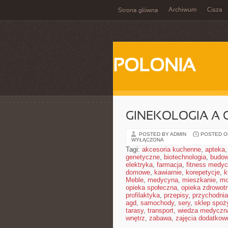
Archiwum
Cisza
Strona główna
POLONIA
GINEKOLOGIA A 
POSTED BY ADMIN
POSTED ON
WYŁĄCZONA
Tagi:
akcesoria kuchenne
,
apteka
genetyczne
,
biotechnologia
,
budow
elektryka
,
farmacja
,
fitness medy
domowe
,
kawiarnie
,
korepetycje
,
k
Meble
,
medycyna
,
mieszkanie
,
mo
opieka społeczna
,
opieka zdrowot
profilaktyka
,
przepisy
,
przychodnia
agd
,
samochody
,
sery
,
sklep spoż
tarasy
,
transport
,
wiedza medyczn
wnętrz
,
zabawa
,
zajęcia dodatkow