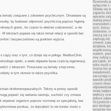
Rzemiosło pr
wyłącznie z 
Składa się t
zapachu skóry
e na tematy związane z zdrowiem psychicznym. Omawiane są
opisania sat
realnej prac
sposoby, by budować odporność psychiczną poprzez higienę
rzemiosłem d
drowych granic, bo często to właśnie codzienność, a nie
tych, którzy
stolarskie, c
ę. W tekstach pojawia się także temat relacji w sposób bez
cieszą się c
zapisują się 
komfort i bezpieczeństwo są punktem wyjścia.
zmienić zawó
działania, k
współczesny
mailem, prez
 o ciąży oraz o tym, co dzieje się w połogu. MediluxClinic
inny rodzaj 
otrzebuje opieki, a wiele objawów bywa częścią regeneracji,
początek, śr
tylko myśli 
rawdzić z lekarzem. Poruszane są tematy zmęczenia,
można też p
świadomość 
kobiety w tym okresie to także psychika.
zaczynają z
warunki prod
często okazu
odpowiedzial
p zmian okołomenopauzalnych. Teksty w prosty sposób
mniej nadpro
większy szac
mogą pojawić się wahania nastroju, suchość czy zmiana
dobrze odpo
ak wspierać organizm poprzez rozmowę ze specjalistą, bez
Oczywiście 
jest ekologi
ybrzmiewa przekaz, że dojrzałość to nie koniec troski o
wyraźnie in