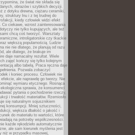
zypomina, że świat nie składa się
danych, obrazów i szybkich decyzji.
eż z dotyku drewna, ciężaru ceramiki,
, struktury lnu i z tej trudnej do
ysfakcji, kiedy człowiek widzi efekt
y. Co ciekawe, wzrost zainteresowania
otyczy nie tylko kupujących, ale też
 sami chcą coś tworzyć. Warsztaty
eramiczne, introligatorskie czy tkackie
oraz większą popularnością. Ludzie
na nie nie dlatego, że planują od razu
d, ale dlatego, że brakuje im
tóre daje namacalny rezultat. Wiele
ch zajęć kończy się tylko kolejnym
entacją albo tabelą. Praca ręczna daje
spełnienia. Pozwala zobaczyć
odek i koniec procesu. Człowiek nie
o efekcie, ale naprawdę go tworzy. Nie
ominąć wymiaru etycznego. Rosnąca
ekologiczna sprawia, że konsumenci
adawać pytania o pochodzenie rzeczy,
ukcji i trwałość materiałów. Rzemiosło
je się naturalnym sojusznikiem
nej konsumpcji. Mniej sztuczności,
dukcji, większa dbałość o jakość i
unek do materiału to wartości, które
wiadają na potrzeby współczesności.
nie każde rękodzieło automatycznie
czne, ale sam kierunek myślenia jest
ny niż w przypadku masowej,