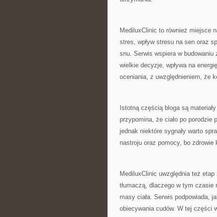
MediluxClinic to również miejsc
stres, wpływ stresu na sen oraz 
snu. Serwis wspiera w budowaniu z
wielkie decyzje, wpływa na energi
oceniania, z uwzględnieniem, że 
Istotną częścią bloga są materiały
przypomina, że ciało po porodzie p
jednak niektóre sygnały warto sp
nastroju oraz pomocy, bo zdrowie 
MediluxClinic uwzględnia też eta
tłumaczą, dlaczego w tym czasie 
masy ciała. Serwis podpowiada, j
obiecywania cudów. W tej części w