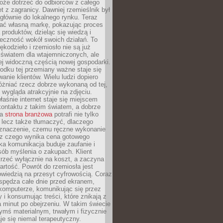
oże dotrzeć do odbiorców z całego
et z zagranicy. Dawniej rzemieślnik był
głównie do lokalnego rynku. Teraz
ć własną markę, pokazując proces
produktów, dzieląc się wiedzą i
eczność wokół swoich działań. To
ękodzieło i rzemiosło nie są już
światem dla wtajemniczonych, ale
ej widoczną częścią nowej gospodarki.
dku tej przemiany ważne staje się
anie klientów. Wielu ludzi dopiero
óżniać rzecz dobrze wykonaną od tej,
e wygląda atrakcyjnie na zdjęciu.
aśnie internet staje się miejscem
ontaktu z takim światem, a dobrze
na
strona branżowa
potrafi nie tylko
 lecz także tłumaczyć, dlaczego
 znaczenie, czemu ręczne wykonanie
i z czego wynika cena gotowego
ka komunikacja buduje zaufanie i
ób myślenia o zakupach. Klient
trzeć wyłącznie na koszt, a zaczyna
artość. Powrót do rzemiosła jest
wiedzią na przesyt cyfrowością. Coraz
spędza całe dnie przed ekranem,
komputerze, komunikując się przez
 i konsumując treści, które znikają z
a minut po obejrzeniu. W takim świecie
ymś materialnym, trwałym i fizycznie
e się niemal terapeutyczny.