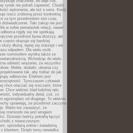
dzyskuje znaczenie, bo daje coś,
y rynek nie potrafi zapewnić. Chodzi
jakość wykonania, ale też o sens. Kiedy
uje rzecz zrobioną przez konkretną
że za tym przedmiotem stoi czas,
i doświadczenie. Taki zakup nie jest
a w sobie pierwiastek relacji, nawet
i odbiorca nigdy się nie spotkają.
ręcznie przedmiot bywa droższy, ale
e często okazuje się bardziej
 służy dłużej, lepiej się starzeje i nie
 razu odpadem. Dla wielu osób
anie rzemiosłem wynika także ze
owtarzalnością. Wchodząc do wielu
żna odnieść wrażenie, że wszystko
bnie. Meble, dodatki, ubrania czy
projektowane tak, aby trafiać do jak
grupy odbiorców. Efektem jest
przeciętność. Tymczasem człowiek
ej chce otaczać się rzeczami, które
er. Chce widzieć ślad ludzkiej ręki,
wność, indywidualny detal, coś, co
en egzemplarz od drugiego. To właśnie
cechy sprawiają, że przedmiot zaczyna
je. Warto też zauważyć, że
się rzemiosło nie jest wrogiem
i. Dzisiejsi twórcy potrafią łączyć
techniki z nowoczesnym
em, sprzedażą online i świadomą
z klientem. Dzięki temu niewielka