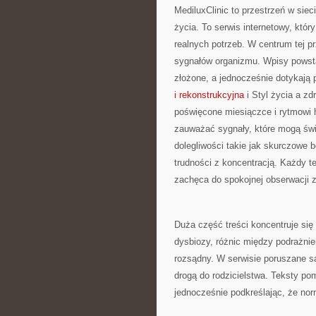
MediluxClinic to przestrzeń w sie
życia. To serwis internetowy, któ
realnych potrzeb. W centrum tej p
sygnałów organizmu. Wpisy powstaj
złożone, a jednocześnie dotykają
i rekonstrukcyjna
i Styl życia a zd
poświęcone miesiączce i rytmowi
zauważać sygnały, które mogą św
dolegliwości takie jak skurczowe 
trudności z koncentracją. Każdy te
zachęca do spokojnej obserwacji ze
Duża część treści koncentruje się
dysbiozy, różnic między podrażnie
rozsądny. W serwisie poruszane s
drogą do rodzicielstwa. Teksty p
jednocześnie podkreślając, że no