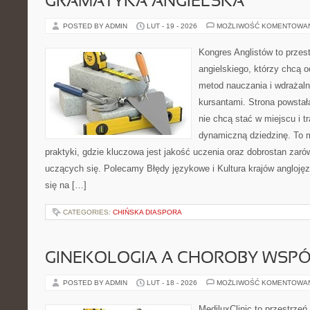
GRAMATYKA ANGIELSKA
POSTED BY ADMIN
LUT - 19 - 2026
MOŻLIWOŚĆ KOMENTOWA
Kongres Anglistów to przest
angielskiego, którzy chcą
metod nauczania i wdrażaln
kursantami. Strona powstał
nie chcą stać w miejscu i t
dynamiczną dziedzinę. To mi
praktyki, gdzie kluczowa jest jakość uczenia oraz dobrostan zaró
uczących się. Polecamy Błędy językowe i Kultura krajów anglojęz
się na […]
CATEGORIES:
CHIŃSKA DIASPORA
GINEKOLOGIA A CHOROBY WSPÓŁ
POSTED BY ADMIN
LUT - 18 - 2026
MOŻLIWOŚĆ KOMENTOWA
MediluxClinic to przestrzeń