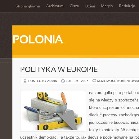
Archiwum
Cisza
Maryla
Redakcja
Strona główna
Dzień
POLONIA
POLITYKA W EUROPIE
POSTED BY ADMIN
LUT - 25 - 2026
MOŻLIWOŚĆ KOMENTOWA
ryszard-galla.pl to portal p
się na wiedzy o społeczeńst
które chcą rozumieć mecha
śledzić procesy zachodzące
jednocześnie budować nieza
fakty i konteksty. W centru
uczestnik demokracji, a także to, jak decyzje podejmowane na r