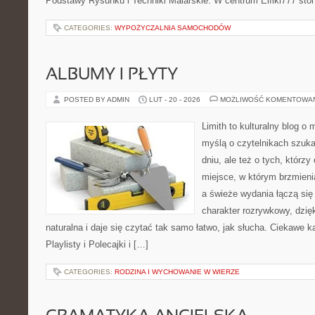
Podstawy Rysunku i Techniki Malarskie. W centrum Elfiki777 stoi
CATEGORIES:
WYPOŻYCZALNIA SAMOCHODÓW
ALBUMY I PŁYTY
POSTED BY ADMIN
LUT - 20 - 2026
MOŻLIWOŚĆ KOMENTOWA
Limith to kulturalny blog o
myślą o czytelnikach szuk
dniu, ale też o tych, którzy
miejsce, w którym brzmienia
a świeże wydania łączą się
charakter rozrywkowy, dzię
naturalna i daje się czytać tak samo łatwo, jak słucha. Ciekawe ka
Playlisty i Polecajki i […]
CATEGORIES:
RODZINA I WYCHOWANIE W WIERZE