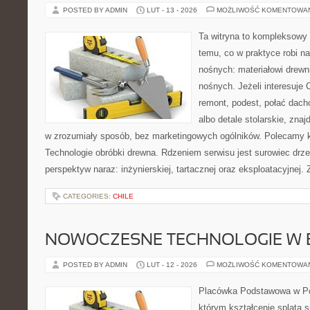
POSTED BY ADMIN
LUT - 13 - 2026
MOŻLIWOŚĆ KOMENTOWA
Ta witryna to kompleksowy 
temu, co w praktyce robi na
nośnych: materiałowi drew
nośnych. Jeżeli interesuje
remont, podest, połać dac
albo detale stolarskie, zna
w zrozumiały sposób, bez marketingowych ogólników. Polecamy k
Technologie obróbki drewna. Rdzeniem serwisu jest surowiec drze
perspektyw naraz: inżynierskiej, tartacznej oraz eksploatacyjnej. 
CATEGORIES:
CHILE
NOWOCZESNE TECHNOLOGIE W 
POSTED BY ADMIN
LUT - 12 - 2026
MOŻLIWOŚĆ KOMENTOWA
Placówka Podstawowa w Pop
którym kształcenie splata 