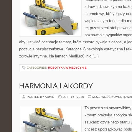
zdrowiu dziewczyn na każdy
internetowy, który łączy c
wspierającym tonem dla re
tej przestrzeni stoi prewen
poznawanie sygnałów organ
aby ułatwiać orientację tematy, które często bywają złożone, a j
poczucia bezpieczeństwa. Kategorie Ginekologia estetyczna i reko
zdrowie intymne. Na łamach MediluxClinic […]
CATEGORIES:
ROBOTYKA W MEDYCYNIE
HARMONIA I AKORDY
POSTED BY ADMIN
LUT - 16 - 2026
MOŻLIWOŚĆ KOMENTOWA
To przestrzeń stworzyliśmy
którym praktyka spotyka się
szukasz czytelnego startu 
chcesz uporządkować podst