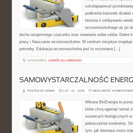
szkolapopow.pl przedstawia
podkreśla kierunek działań n
historia o zdobywaniu wied
wczesnoszkolnego aż po da
duchu wzajemnego szacunku oraz stawiania sobie celów. Dobre ka
pracy i Nauczanie wczesnoszkolne. W centrum inicjatyw znajduje 
potrzeby. Edukacja wczesnoszkolna jest tu rozumiana […]
CATEGORIES:
OGRÓD DLA ZWIERZĄT
SAMOWYSTARCZALNOŚĆ ENERG
POSTED BY ADMIN
LUT - 12 - 2026
MOŻLIWOŚĆ KOMENTOWA
Wikana BioEnergia to przes
które chcą ogarnąć temat zie
surowcach biologicznych w
jednocześnie konkretny. St
tym, jak biomasa może stać