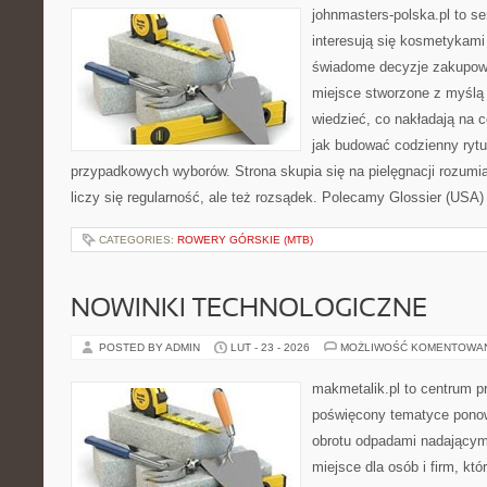
johnmasters-polska.pl to se
interesują się kosmetykami
świadome decyzje zakupowe
miejsce stworzone z myślą o
wiedzieć, co nakładają na ce
jak budować codzienny rytu
przypadkowych wyborów. Strona skupia się na pielęgnacji rozumi
liczy się regularność, ale też rozsądek. Polecamy Glossier (USA) 
CATEGORIES:
ROWERY GÓRSKIE (MTB)
NOWINKI TECHNOLOGICZNE
POSTED BY ADMIN
LUT - 23 - 2026
MOŻLIWOŚĆ KOMENTOWA
makmetalik.pl to centrum 
poświęcony tematyce pono
obrotu odpadami nadającym
miejsce dla osób i firm, któ