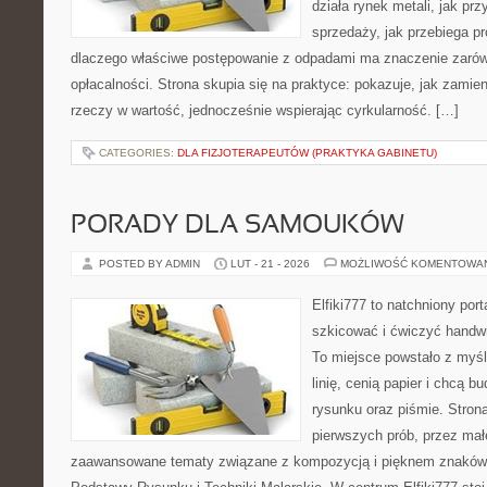
działa rynek metali, jak p
sprzedaży, jak przebiega pr
dlaczego właściwe postępowanie z odpadami ma znaczenie zarówno 
opłacalności. Strona skupia się na praktyce: pokazuje, jak zamie
rzeczy w wartość, jednocześnie wspierając cyrkularność. […]
CATEGORIES:
DLA FIZJOTERAPEUTÓW (PRAKTYKA GABINETU)
PORADY DLA SAMOUKÓW
POSTED BY ADMIN
LUT - 21 - 2026
MOŻLIWOŚĆ KOMENTOWA
Elfiki777 to natchniony port
szkicować i ćwiczyć handwr
To miejsce powstało z myśl
linię, cenią papier i chcą 
rysunku oraz piśmie. Stron
pierwszych prób, przez małe
zaawansowane tematy związane z kompozycją i pięknem znaków.