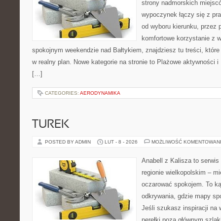
strony nadmorskich miejsc
wypoczynek łączy się z p
od wyboru kierunku, przez 
komfortowe korzystanie z w
spokojnym weekendzie nad Bałtykiem, znajdziesz tu treści, któr
w realny plan. Nowe kategorie na stronie to Plażowe aktywności i
[…]
CATEGORIES:
AERODYNAMIKA
TUREK
POSTED BY ADMIN
LUT - 8 - 2026
MOŻLIWOŚĆ KOMENTOWAN
Anabell z Kalisza to serwi
regionie wielkopolskim – mie
oczarować spokojem. To ką
odkrywania, gdzie mapy spo
Jeśli szukasz inspiracji n
perełki poza głównym szlaki