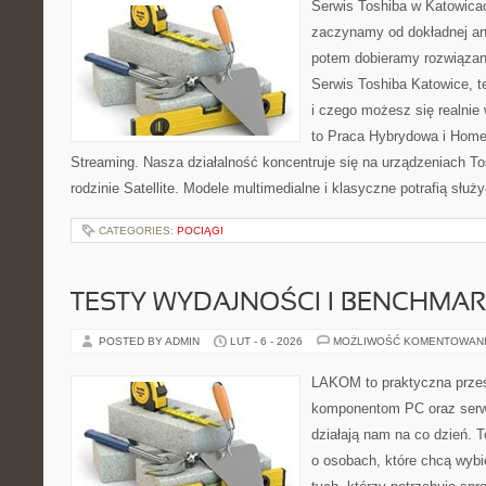
Serwis Toshiba w Katowicac
zaczynamy od dokładnej ana
potem dobieramy rozwiązanie
Serwis Toshiba Katowice, t
i czego możesz się realnie
to Praca Hybrydowa i Home 
Streaming. Nasza działalność koncentruje się na urządzeniach To
rodzinie Satellite. Modele multimedialne i klasyczne potrafią służy
CATEGORIES:
POCIĄGI
TESTY WYDAJNOŚCI I BENCHMAR
POSTED BY ADMIN
LUT - 6 - 2026
MOŻLIWOŚĆ KOMENTOWAN
LAKOM to praktyczna prze
komponentom PC oraz serwi
działają nam na co dzień. 
o osobach, które chcą wybi