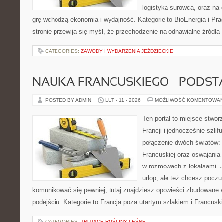
logistyka surowca, oraz na
grę wchodzą ekonomia i wydajność. Kategorie to BioEnergia i Pra
stronie przewija się myśl, że przechodzenie na odnawialne źródła 
CATEGORIES:
ZAWODY I WYDARZENIA JEŹDZIECKIE
NAUKA FRANCUSKIEGO – PODS
POSTED BY ADMIN
LUT - 11 - 2026
MOŻLIWOŚĆ KOMENTOWA
Ten portal to miejsce stwor
Francji i jednocześnie szlif
połączenie dwóch światów:
Francuskiej oraz oswajania
w rozmowach z lokalsami. 
urlop, ale też chcesz pocz
komunikować się pewniej, tutaj znajdziesz opowieści zbudowane
podejściu. Kategorie to Francja poza utartym szlakiem i Francusk
CATEGORIES:
TRUJĄCE ROŚLINY LEŚNE