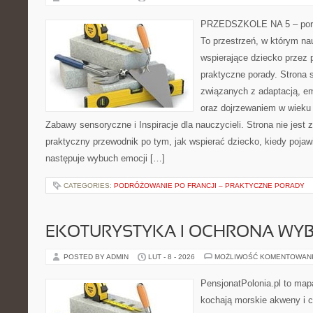
PRZEDSZKOLE NA 5 – port
To przestrzeń, w którym na
wspierające dziecko przez 
praktyczne porady. Strona 
związanych z adaptacją, e
oraz dojrzewaniem w wiek
Zabawy sensoryczne i Inspiracje dla nauczycieli. Strona nie jest zb
praktyczny przewodnik po tym, jak wspierać dziecko, kiedy pojawi
następuje wybuch emocji […]
CATEGORIES:
PODRÓŻOWANIE PO FRANCJI – PRAKTYCZNE PORADY
EKOTURYSTYKA I OCHRONA WY
POSTED BY ADMIN
LUT - 8 - 2026
MOŻLIWOŚĆ KOMENTOWAN
PensjonatPolonia.pl to mapa
kochają morskie akweny i 