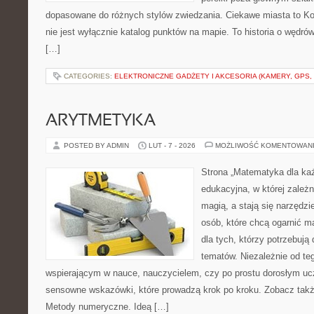
dopasowane do różnych stylów zwiedzania. Ciekawe miasta to Kon
nie jest wyłącznie katalog punktów na mapie. To historia o wędr
[…]
CATEGORIES:
ELEKTRONICZNE GADŻETY I AKCESORIA (KAMERY, GPS, 
ARYTMETYKA
POSTED BY ADMIN
LUT - 7 - 2026
MOŻLIWOŚĆ KOMENTOWAN
Strona „Matematyka dla każ
edukacyjna, w której zależn
magią, a stają się narzędz
osób, które chcą ogarnić m
dla tych, którzy potrzebują
tematów. Niezależnie od te
wspierającym w nauce, nauczycielem, czy po prostu dorosłym uc
sensowne wskazówki, które prowadzą krok po kroku. Zobacz tak
Metody numeryczne. Ideą […]