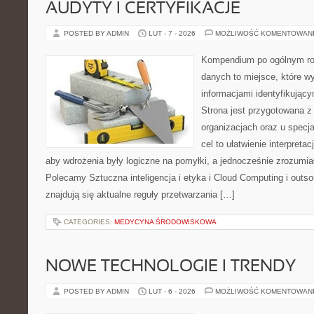
AUDYTY I CERTYFIKACJE
POSTED BY ADMIN
LUT - 7 - 2026
MOŻLIWOŚĆ KOMENTOWAN
Kompendium po ogólnym ro
danych to miejsce, które w
informacjami identyfikują
Strona jest przygotowana z
organizacjach oraz u specja
cel to ułatwienie interpreta
aby wdrożenia były logiczne na pomyłki, a jednocześnie zrozumia
Polecamy Sztuczna inteligencja i etyka i Cloud Computing i outs
znajdują się aktualne reguły przetwarzania […]
CATEGORIES:
MEDYCYNA ŚRODOWISKOWA
NOWE TECHNOLOGIE I TRENDY
POSTED BY ADMIN
LUT - 6 - 2026
MOŻLIWOŚĆ KOMENTOWAN