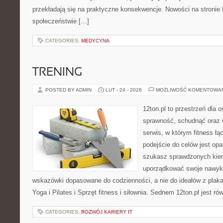
przekładają się na praktyczne konsekwencje. Nowości na stronie M
społeczeństwie […]
CATEGORIES:
MEDYCYNA
TRENING
POSTED BY ADMIN
LUT - 24 - 2026
MOŻLIWOŚĆ KOMENTOWA
12ton.pl to przestrzeń dla 
sprawność, schudnąć oraz w
serwis, w którym fitness łą
podejście do celów jest opa
szukasz sprawdzonych kier
uporządkować swoje nawyki,
wskazówki dopasowane do codzienności, a nie do ideałów z plakat
Yoga i Pilates i Sprzęt fitness i siłownia. Sednem 12ton.pl jest r
CATEGORIES:
ROZWÓJ KARIERY IT