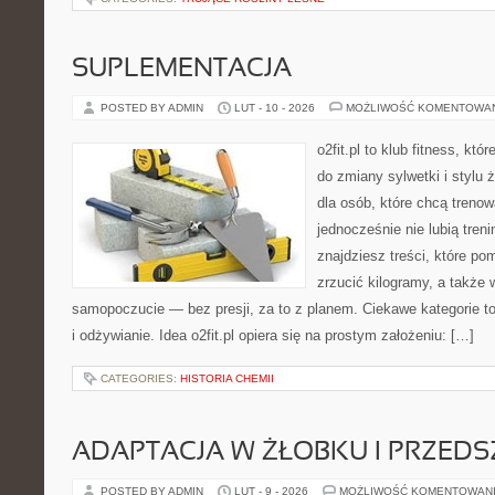
SUPLEMENTACJA
POSTED BY ADMIN
LUT - 10 - 2026
MOŻLIWOŚĆ KOMENTOWA
o2fit.pl to klub fitness, któ
do zmiany sylwetki i stylu 
dla osób, które chcą trenow
jednocześnie nie lubią treni
znajdziesz treści, które po
zrzucić kilogramy, a także 
samopoczucie — bez presji, za to z planem. Ciekawe kategorie t
i odżywianie. Idea o2fit.pl opiera się na prostym założeniu: […]
CATEGORIES:
HISTORIA CHEMII
ADAPTACJA W ŻŁOBKU I PRZED
POSTED BY ADMIN
LUT - 9 - 2026
MOŻLIWOŚĆ KOMENTOWAN