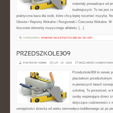
materiały prowadzące od pr
trudniejszych. To nie jest ze
praktyczna baza dla osób, które chcą lepiej rozumieć muzykę. No
Głosów i Rejestry Wokalne i Rozgrzewki i Ćwiczenia Wokalne. W
kluczowe elementy muzycznego alfabetu: […]
CATEGORIES:
RANKING NAJLEPSZYCH MIEJSC DO GRY
PRZEDSZKOLE309
POSTED BY ADMIN
LUT - 15 - 2026
MOŻLIWOŚĆ KOMENTOWA
Przedszkole309 to serwis 
placówkom przedszkolnym o
w pierwszych latach rozwoj
szkolnej. To przestrzeń, w 
osoby wspierające dzieci z
dotyczące codzienności z 
umiejętności dziecka od wieku niemowlęco-toddlerowego aż po pi