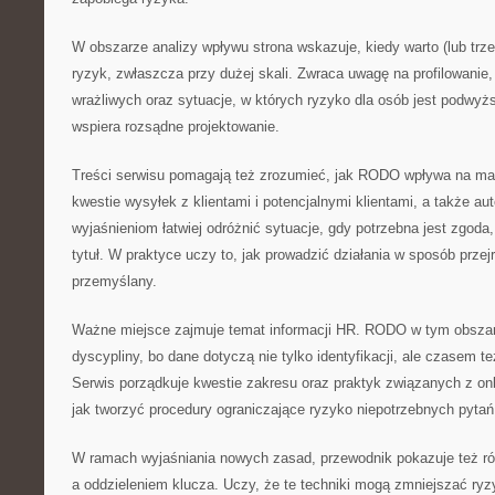
W obszarze analizy wpływu strona wskazuje, kiedy warto (lub tr
ryzyk, zwłaszcza przy dużej skali. Zwraca uwagę na profilowanie
wrażliwych oraz sytuacje, w których ryzyko dla osób jest podwyż
wspiera rozsądne projektowanie.
Treści serwisu pomagają też zrozumieć, jak RODO wpływa na ma
kwestie wysyłek z klientami i potencjalnymi klientami, a także au
wyjaśnieniom łatwiej odróżnić sytuacje, gdy potrzebna jest zgoda
tytuł. W praktyce uczy to, jak prowadzić działania w sposób przej
przemyślany.
Ważne miejsce zajmuje temat informacji HR. RODO w tym obsza
dyscypliny, bo dane dotyczą nie tylko identyfikacji, ale czasem te
Serwis porządkuje kwestie zakresu oraz praktyk związanych z o
jak tworzyć procedury ograniczające ryzyko niepotrzebnych pytań
W ramach wyjaśniania nowych zasad, przewodnik pokazuje też r
a oddzieleniem klucza. Uczy, że te techniki mogą zmniejszać ry