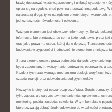
łatwiej dopasować właściwą przesłankę i uniknąć sytuacje, w któr
opiera się na zgodzie, choć powinna stosować inną podstawę. W t
najprostszą drogą, tylko narzędziem o konkretnych warunkach: b
jednoznaczności, świadomości i odwołania.
Ważnym elementem jest obowiązek informacyjny. Serwis pokazuj
informacje: kto przetwarza, po co, na jakiej podstawie, przez jak
oraz jakie prawa ma osoba, której dane dotyczą. Transparentność
budowania wiarygodności i jednocześnie elementem zmniejszania
Strona szeroko omawia prawa podmiotów danych: uzyskanie kopii
bycia zapomnianym, wstrzymanie, portowanie, oponowanie, a także
Każde z tych praw wymaga mechanizmu obsługi: weryfikacji tożsa
czasów reakcji, oraz udowadniania podjętych kroków.
Niezwykle istotny jest obszar bezpieczeństwa. Serwis tłumaczy, 
tylko zapora, ale cały zestaw mechanizmów: uprawnienia, ochrona
monitoring, podział zasobów, szkolenia. W tym kontekście pojawia
które pozwalają dobrać środki adekwatne do wrażliwości przetwar