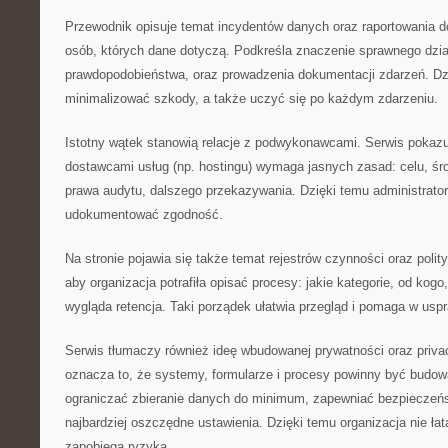
Przewodnik opisuje temat incydentów danych oraz raportowania d
osób, których dane dotyczą. Podkreśla znaczenie sprawnego dzia
prawdopodobieństwa, oraz prowadzenia dokumentacji zdarzeń. Dz
minimalizować szkody, a także uczyć się po każdym zdarzeniu.
Istotny wątek stanowią relacje z podwykonawcami. Serwis pokazu
dostawcami usług (np. hostingu) wymaga jasnych zasad: celu, ś
prawa audytu, dalszego przekazywania. Dzięki temu administrato
udokumentować zgodność.
Na stronie pojawia się także temat rejestrów czynności oraz polit
aby organizacja potrafiła opisać procesy: jakie kategorie, od kogo
wygląda retencja. Taki porządek ułatwia przegląd i pomaga w usp
Serwis tłumaczy również ideę wbudowanej prywatności oraz priva
oznacza to, że systemy, formularze i procesy powinny być budowan
ograniczać zbieranie danych do minimum, zapewniać bezpieczeńs
najbardziej oszczędne ustawienia. Dzięki temu organizacja nie łat
zapobiega ryzyka.