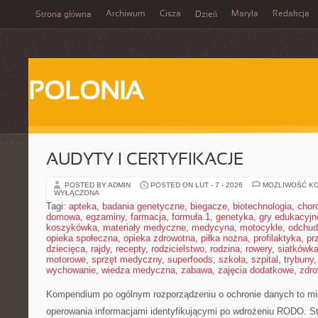
Archiwum
Cisza
Maryla
Redakcja
Strona główna
Dzień
POLONIA
AUDYTY I CERTYFIKACJE
POSTED BY ADMIN
POSTED ON LUT - 7 - 2026
MOŻLIWOŚĆ K
WYŁĄCZONA
Tagi:
apteka
,
badania genetyczne
,
biegacze
,
biotechnologia
,
chor
domowa
,
egzaminy
,
farmacja
,
formuła 1
,
genetyka
,
gry edukacyjn
koszykówka
,
materiały medyczne
,
medycyna
,
motocykle
,
odchud
opieka społeczna
,
opieka zdrowotna
,
piłka nożna
,
profilaktyka
,
pr
dziecięca
,
rajdy
,
recepty
,
rodzicielstwo
,
rodzina
,
rowery
,
siatkówk
motorowe
,
sprzęt medyczny
,
superfoods
,
szkoła
,
szpital
,
trybuny
wychowanie
,
wiedza medyczna
,
zabawa
,
zajęcia dodatkowe
,
zdro
Kompendium po ogólnym rozporządzeniu o ochronie danych to miej
operowania informacjami identyfikującymi po wdrożeniu RODO. St