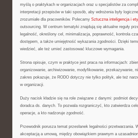
myślą o praktykach w organizacjach oraz u specjalistów za complia
interpretacji przepisów w taki sposób, aby wdrożenia były logiczn
zrozumiałe dla pracowników. Polecamy
Sztuczna inteligencja i et
outsourcing. W centrum tematyki znajdują się aktualne reguły pr
legalność, określony cel, minimalizacja, poprawność, kontrola cz
dostępem, a także umiejętność wykazania zgodności. Dzięki temu
wiedzieć, ale też umieć zastosować kluczowe wymagania.
Strona opisuje, czym w praktyce jest praca na informacjach: zbie
organizowanie, archiwizowanie, modyfikowanie, przekazywanie, ni
zakres pokazuje, że RODO dotyczy nie tylko polityk, ale też nar
w organizacji.
Duży nacisk kładzie się na role związane z danymi: podmiot decy
doradca ds. danych. To pozwala rozgraniczyć, kto zatwierdza cel
operacje, a kto nadzoruje zgodność.
Przewodnik porusza temat przesłanek legalności przetwarzania. 
akceptacją a umową, między obowiązkiem prawnym a uzasadnioną