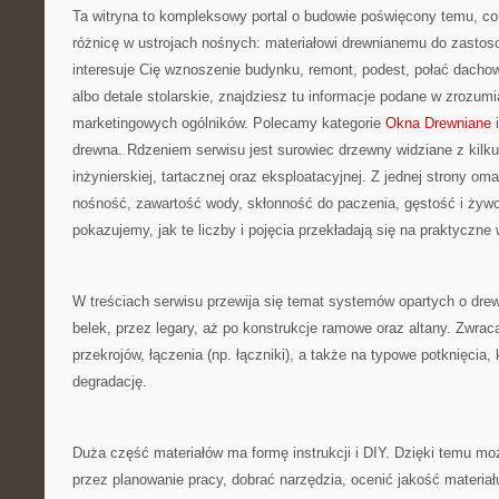
Ta witryna to kompleksowy portal o budowie poświęcony temu, co
różnicę w ustrojach nośnych: materiałowi drewnianemu do zastos
interesuje Cię wznoszenie budynku, remont, podest, połać dacho
albo detale stolarskie, znajdziesz tu informacje podane w zrozum
marketingowych ogólników. Polecamy kategorie
Okna Drewniane
i
drewna. Rdzeniem serwisu jest surowiec drzewny widziane z kilk
inżynierskiej, tartacznej oraz eksploatacyjnej. Z jednej strony o
nośność, zawartość wody, skłonność do paczenia, gęstość i żywot
pokazujemy, jak te liczby i pojęcia przekładają się na praktyczne
W treściach serwisu przewija się temat systemów opartych o dre
belek, przez legary, aż po konstrukcje ramowe oraz altany. Zwr
przekrojów, łączenia (np. łączniki), a także na typowe potknięcia, 
degradację.
Duża część materiałów ma formę instrukcji i DIY. Dzięki temu mo
przez planowanie pracy, dobrać narzędzia, ocenić jakość materia