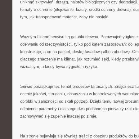
uniknąć skrzywień, drzazg, nalotów biologicznych czy degradacji
tematy o ochronie (olejowanie, lazury, środki ochrony drewna), su
tym, jak transportować materiał, żeby nie nasiąkł.
Ważnym filarem serwisu są gatunki drewna. Porównujemy iglaste 
oderwaniu od rzeczywistości, tylko pod kątem zastosowań: co lepi
konstrukcję, a co na parkiet, deskę fasadową albo zabudowę. O
dlaczego znaczenie ma klimat, jak rozumieć sęki, kiedy przebarwi
wizualnym, a kiedy bywa sygnałem ryzyka.
Serwis porządkuje też temat procesów tartacznych. Znajdziesz tu 
ocenie jakości, struganiu, dosuszaniu w kontrolowanych warunkac
obróbki w zależności od skali potrzeb. Dzięki temu łatwiej zrozum
odmienne parametry i dlaczego dwa podobne na pierwszy rzut o
zachowywać się zupełnie inaczej po zimie.
Na stronie pojawiają się również treści z obszaru produktów do b