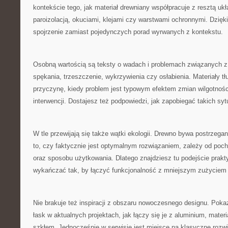
kontekście tego, jak materiał drewniany współpracuje z resztą uk
paroizolacją, okuciami, klejami czy warstwami ochronnymi. Dzięk
spojrzenie zamiast pojedynczych porad wyrwanych z kontekstu.
Osobną wartością są teksty o wadach i problemach związanych z
spękania, trzeszczenie, wykrzywienia czy osłabienia. Materiały 
przyczynę, kiedy problem jest typowym efektem zmian wilgotnoś
interwencji. Dostajesz też podpowiedzi, jak zapobiegać takich syt
W tle przewijają się także wątki ekologii. Drewno bywa postrzegane
to, czy faktycznie jest optymalnym rozwiązaniem, zależy od po
oraz sposobu użytkowania. Dlatego znajdziesz tu podejście prakt
wykańczać tak, by łączyć funkcjonalność z mniejszym zużyciem
Nie brakuje też inspiracji z obszaru nowoczesnego designu. Poka
łask w aktualnych projektach, jak łączy się je z aluminium, mater
szkłem. Jednocześnie w serwisie jest miejsce na klasyczne rozwi