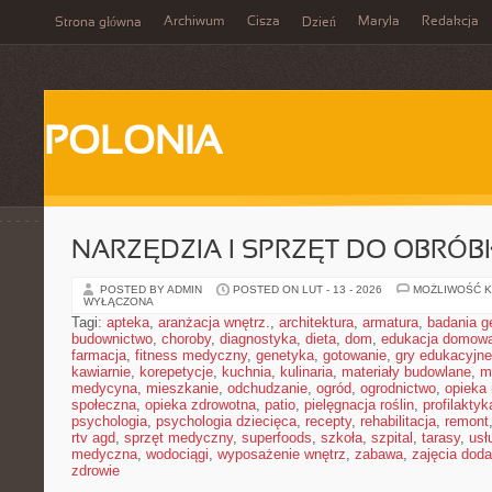
Archiwum
Cisza
Maryla
Redakcja
Strona główna
Dzień
POLONIA
NARZĘDZIA I SPRZĘT DO OBRÓB
POSTED BY ADMIN
POSTED ON LUT - 13 - 2026
MOŻLIWOŚĆ 
WYŁĄCZONA
Tagi:
apteka
,
aranżacja wnętrz.
,
architektura
,
armatura
,
badania g
budownictwo
,
choroby
,
diagnostyka
,
dieta
,
dom
,
edukacja domow
farmacja
,
fitness medyczny
,
genetyka
,
gotowanie
,
gry edukacyjne
kawiarnie
,
korepetycje
,
kuchnia
,
kulinaria
,
materiały budowlane
,
m
medycyna
,
mieszkanie
,
odchudzanie
,
ogród
,
ogrodnictwo
,
opieka
społeczna
,
opieka zdrowotna
,
patio
,
pielęgnacja roślin
,
profilaktyk
psychologia
,
psychologia dziecięca
,
recepty
,
rehabilitacja
,
remont
rtv agd
,
sprzęt medyczny
,
superfoods
,
szkoła
,
szpital
,
tarasy
,
usł
medyczna
,
wodociągi
,
wyposażenie wnętrz
,
zabawa
,
zajęcia dod
zdrowie