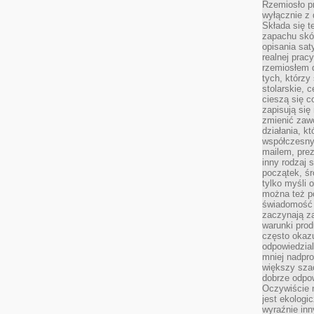
Rzemiosło pr
wyłącznie z 
Składa się t
zapachu skóry
opisania sat
realnej prac
rzemiosłem d
tych, którzy
stolarskie, c
cieszą się c
zapisują się 
zmienić zawó
działania, k
współczesny
mailem, prez
inny rodzaj 
początek, śr
tylko myśli 
można też p
świadomość 
zaczynają z
warunki prod
często okazu
odpowiedzial
mniej nadpro
większy szac
dobrze odpo
Oczywiście 
jest ekologi
wyraźnie in