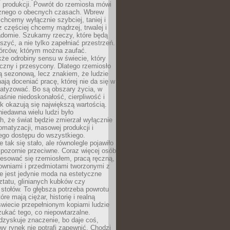
 produkcji. Powrót do rzemiosła mówi
żnego o obecnych czasach. Wbrew
chcemy wyłącznie szybciej, taniej i
z częściej chcemy mądrzej, trwalej i
iadomie. Szukamy rzeczy, które będą
zyć, a nie tylko zapełniać przestrzeń.
rców, którym można zaufać.
że odrobiny sensu w świecie, który
czny i przesycony. Dlatego rzemiosło
ą sezonową, lecz znakiem, że ludzie
ją doceniać pracę, której nie da się w
matyzować. Bo są obszary życia, w
łaśnie niedoskonałość, cierpliwość i
ek okazują się największą wartością.
iedawna wielu ludzi było
, że świat będzie zmierzał wyłącznie
omatyzacji, masowej produkcji i
ego dostępu do wszystkiego.
 tak się stało, ale równolegle pojawiło
 pozornie przeciwne. Coraz więcej osób
resować się rzemiosłem, pracą ręczną,
owniami i przedmiotami tworzonymi z
e jest jedynie moda na estetyczne
ztatu, glinianych kubków czy
stołów. To głębsza potrzeba powrotu
óre mają ciężar, historię i realną
wiecie przepełnionym kopiami ludzie
ukać tego, co niepowtarzalne.
dzyskuje znaczenie, bo daje coś,
y rynek nie potrafi zapewnić. Chodzi