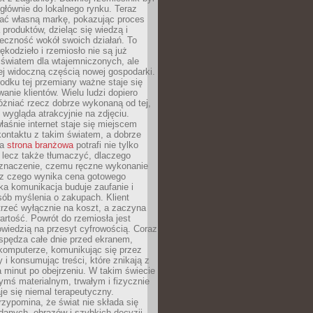
głównie do lokalnego rynku. Teraz
ć własną markę, pokazując proces
produktów, dzieląc się wiedzą i
eczność wokół swoich działań. To
ękodzieło i rzemiosło nie są już
światem dla wtajemniczonych, ale
ej widoczną częścią nowej gospodarki.
dku tej przemiany ważne staje się
anie klientów. Wielu ludzi dopiero
óżniać rzecz dobrze wykonaną od tej,
e wygląda atrakcyjnie na zdjęciu.
aśnie internet staje się miejscem
ontaktu z takim światem, a dobrze
na
strona branżowa
potrafi nie tylko
 lecz także tłumaczyć, dlaczego
 znaczenie, czemu ręczne wykonanie
i z czego wynika cena gotowego
ka komunikacja buduje zaufanie i
ób myślenia o zakupach. Klient
trzeć wyłącznie na koszt, a zaczyna
artość. Powrót do rzemiosła jest
wiedzią na przesyt cyfrowością. Coraz
spędza całe dnie przed ekranem,
komputerze, komunikując się przez
 i konsumując treści, które znikają z
a minut po obejrzeniu. W takim świecie
ymś materialnym, trwałym i fizycznie
e się niemal terapeutyczny.
zypomina, że świat nie składa się
danych, obrazów i szybkich decyzji.