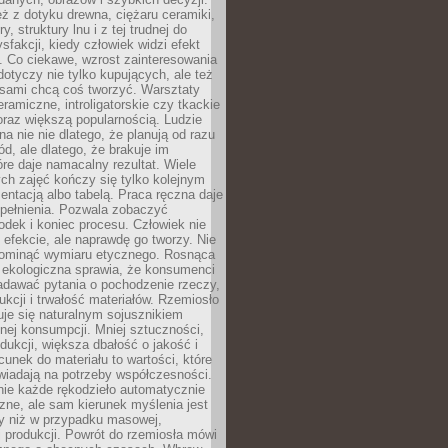
eż z dotyku drewna, ciężaru ceramiki,
, struktury lnu i z tej trudnej do
ysfakcji, kiedy człowiek widzi efekt
y. Co ciekawe, wzrost zainteresowania
otyczy nie tylko kupujących, ale też
 sami chcą coś tworzyć. Warsztaty
eramiczne, introligatorskie czy tkackie
oraz większą popularnością. Ludzie
na nie nie dlatego, że planują od razu
d, ale dlatego, że brakuje im
tóre daje namacalny rezultat. Wiele
ch zajęć kończy się tylko kolejnym
entacją albo tabelą. Praca ręczna daje
spełnienia. Pozwala zobaczyć
odek i koniec procesu. Człowiek nie
o efekcie, ale naprawdę go tworzy. Nie
ominąć wymiaru etycznego. Rosnąca
ekologiczna sprawia, że konsumenci
adawać pytania o pochodzenie rzeczy,
ukcji i trwałość materiałów. Rzemiosło
je się naturalnym sojusznikiem
nej konsumpcji. Mniej sztuczności,
dukcji, większa dbałość o jakość i
unek do materiału to wartości, które
wiadają na potrzeby współczesności.
nie każde rękodzieło automatycznie
czne, ale sam kierunek myślenia jest
ny niż w przypadku masowej,
 produkcji. Powrót do rzemiosła mówi