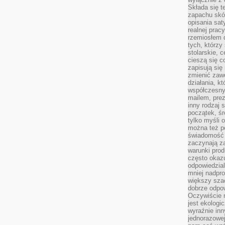
Składa się t
zapachu skóry
opisania sat
realnej prac
rzemiosłem d
tych, którzy
stolarskie, c
cieszą się c
zapisują się 
zmienić zawó
działania, k
współczesny
mailem, prez
inny rodzaj 
początek, śr
tylko myśli 
można też p
świadomość 
zaczynają z
warunki prod
często okazu
odpowiedzial
mniej nadpro
większy szac
dobrze odpo
Oczywiście 
jest ekologi
wyraźnie in
jednorazowej