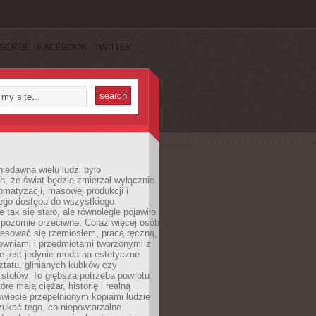
SCRIBE
FACEBOOK
TWITTER
iedawna wielu ludzi było
, że świat będzie zmierzał wyłącznie
omatyzacji, masowej produkcji i
ego dostępu do wszystkiego.
 tak się stało, ale równolegle pojawiło
 pozornie przeciwne. Coraz więcej osób
resować się rzemiosłem, pracą ręczną,
owniami i przedmiotami tworzonymi z
e jest jedynie moda na estetyczne
ztatu, glinianych kubków czy
stołów. To głębsza potrzeba powrotu
óre mają ciężar, historię i realną
wiecie przepełnionym kopiami ludzie
ukać tego, co niepowtarzalne.