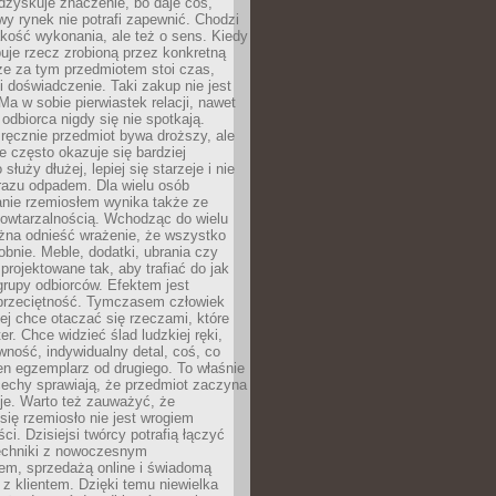
dzyskuje znaczenie, bo daje coś,
y rynek nie potrafi zapewnić. Chodzi
jakość wykonania, ale też o sens. Kiedy
uje rzecz zrobioną przez konkretną
że za tym przedmiotem stoi czas,
i doświadczenie. Taki zakup nie jest
a w sobie pierwiastek relacji, nawet
i odbiorca nigdy się nie spotkają.
ręcznie przedmiot bywa droższy, ale
e często okazuje się bardziej
 służy dłużej, lepiej się starzeje i nie
 razu odpadem. Dla wielu osób
anie rzemiosłem wynika także ze
owtarzalnością. Wchodząc do wielu
żna odnieść wrażenie, że wszystko
bnie. Meble, dodatki, ubrania czy
projektowane tak, aby trafiać do jak
grupy odbiorców. Efektem jest
przeciętność. Tymczasem człowiek
ej chce otaczać się rzeczami, które
er. Chce widzieć ślad ludzkiej ręki,
wność, indywidualny detal, coś, co
en egzemplarz od drugiego. To właśnie
cechy sprawiają, że przedmiot zaczyna
je. Warto też zauważyć, że
się rzemiosło nie jest wrogiem
i. Dzisiejsi twórcy potrafią łączyć
techniki z nowoczesnym
em, sprzedażą online i świadomą
z klientem. Dzięki temu niewielka