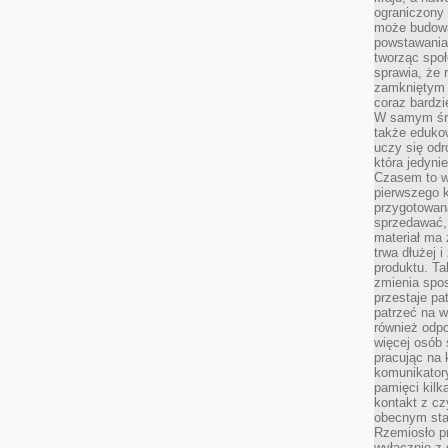
ograniczony 
może budowa
powstawania 
tworząc społ
sprawia, że r
zamkniętym 
coraz bardzi
W samym śro
także edukow
uczy się odr
która jedyni
Czasem to wł
pierwszego k
przygotowa
sprzedawać,
materiał ma
trwa dłużej 
produktu. Ta
zmienia spos
przestaje pa
patrzeć na w
również odpo
więcej osób 
pracując na 
komunikatory
pamięci kilk
kontakt z cz
obecnym staj
Rzemiosło pr
wyłącznie z 