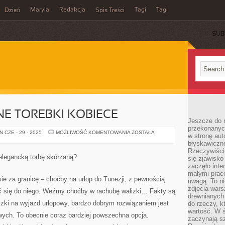
Maryla
Redakcja
Tagi
Tagi
Dzień
Spis Treści
SUB
E TOREBKI KOBIECE
Jeszcze do n
przekonanych
NAPRAWDĘ
 CZE - 29 - 2025
MOŻLIWOŚĆ KOMENTOWANIA
ZOSTAŁA
w stronę aut
ŁADNE
błyskawiczn
TOREBKI
KOBIECE
Rzeczywiście
legancką torbę skórzaną?
się zjawisko
zaczęło inte
małymi prac
sie za granicę – choćby na urlop do Tunezji, z pewnością
uwagą. To ni
zdjęcia wars
ć się do niego. Weźmy choćby w rachubę walizki… Fakty są
drewnianych 
lizki na wyjazd urlopowy, bardzo dobrym rozwiązaniem jest
do rzeczy, kt
wartość. W ś
wych. To obecnie coraz bardziej powszechna opcja.
zaczynają sz