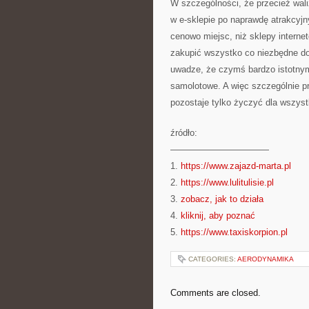
W szczególności, że przecież wal
w e-sklepie po naprawdę atrakcyjn
cenowo miejsc, niż sklepy interne
zakupić wszystko co niezbędne d
uwadze, że czymś bardzo istotnym
samolotowe. A więc szczególnie prz
pozostaje tylko życzyć dla wszys
źródło:
———————————
1.
https://www.zajazd-marta.pl
2.
https://www.lulitulisie.pl
3.
zobacz, jak to działa
4.
kliknij, aby poznać
5.
https://www.taxiskorpion.pl
CATEGORIES:
AERODYNAMIKA
Comments are closed.