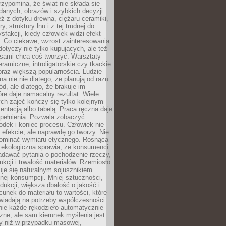
zypomina, że świat nie składa się
danych, obrazów i szybkich decyzji.
eż z dotyku drewna, ciężaru ceramiki,
, struktury lnu i z tej trudnej do
ysfakcji, kiedy człowiek widzi efekt
y. Co ciekawe, wzrost zainteresowania
otyczy nie tylko kupujących, ale też
 sami chcą coś tworzyć. Warsztaty
eramiczne, introligatorskie czy tkackie
oraz większą popularnością. Ludzie
na nie nie dlatego, że planują od razu
d, ale dlatego, że brakuje im
tóre daje namacalny rezultat. Wiele
ch zajęć kończy się tylko kolejnym
entacją albo tabelą. Praca ręczna daje
spełnienia. Pozwala zobaczyć
odek i koniec procesu. Człowiek nie
o efekcie, ale naprawdę go tworzy. Nie
ominąć wymiaru etycznego. Rosnąca
ekologiczna sprawia, że konsumenci
adawać pytania o pochodzenie rzeczy,
ukcji i trwałość materiałów. Rzemiosło
je się naturalnym sojusznikiem
nej konsumpcji. Mniej sztuczności,
dukcji, większa dbałość o jakość i
unek do materiału to wartości, które
wiadają na potrzeby współczesności.
nie każde rękodzieło automatycznie
czne, ale sam kierunek myślenia jest
ny niż w przypadku masowej,