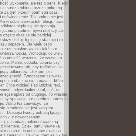
jakość wykonania, ale też o sens. Kiedy
uje rzecz zrobioną przez konkretną
że za tym przedmiotem stoi czas,
i doświadczenie. Taki zakup nie jest
a w sobie pierwiastek relacji, nawet
i odbiorca nigdy się nie spotkają.
ręcznie przedmiot bywa droższy, ale
e często okazuje się bardziej
 służy dłużej, lepiej się starzeje i nie
 razu odpadem. Dla wielu osób
anie rzemiosłem wynika także ze
owtarzalnością. Wchodząc do wielu
żna odnieść wrażenie, że wszystko
bnie. Meble, dodatki, ubrania czy
projektowane tak, aby trafiać do jak
grupy odbiorców. Efektem jest
przeciętność. Tymczasem człowiek
ej chce otaczać się rzeczami, które
er. Chce widzieć ślad ludzkiej ręki,
wność, indywidualny detal, coś, co
en egzemplarz od drugiego. To właśnie
cechy sprawiają, że przedmiot zaczyna
je. Warto też zauważyć, że
się rzemiosło nie jest wrogiem
i. Dzisiejsi twórcy potrafią łączyć
techniki z nowoczesnym
em, sprzedażą online i świadomą
z klientem. Dzięki temu niewielka
oże dotrzeć do odbiorców z całego
et z zagranicy. Dawniej rzemieślnik był