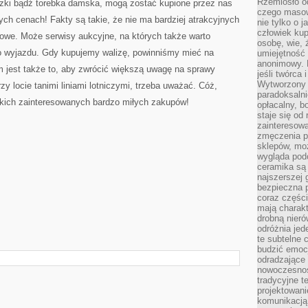
Rzemiosło o
izki bądź torebka damska, mogą zostać kupione przez nas
czego masow
ych cenach! Fakty są takie, że nie ma bardziej atrakcyjnych
nie tylko o 
człowiek kup
towe. Może serwisy aukcyjne, na których także warto
osobę, wie, 
o wyjazdu. Gdy kupujemy walizę, powinniśmy mieć na
umiejętność 
anonimowy. M
 jest także to, aby zwrócić większą uwagę na sprawy
jeśli twórca 
Wytworzony 
y locie tanimi liniami lotniczymi, trzeba uważać. Cóż,
paradoksalni
tkich zainteresowanych bardzo miłych zakupów!
opłacalny, bo
staje się od
zainteresow
zmęczenia p
sklepów, mo
wygląda podo
ceramika są 
najszerszej 
bezpieczna 
coraz części
mają charakt
drobną nieró
odróżnia jed
te subtelne 
budzić emoc
odradzające 
nowoczesnośc
tradycyjne 
projektowani
komunikacją 