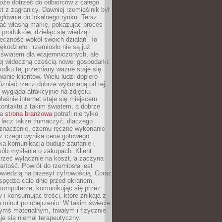
oże dotrzeć do odbiorców z całego
et z zagranicy. Dawniej rzemieślnik był
głównie do lokalnego rynku. Teraz
ć własną markę, pokazując proces
produktów, dzieląc się wiedzą i
eczność wokół swoich działań. To
ękodzieło i rzemiosło nie są już
światem dla wtajemniczonych, ale
ej widoczną częścią nowej gospodarki.
dku tej przemiany ważne staje się
anie klientów. Wielu ludzi dopiero
óżniać rzecz dobrze wykonaną od tej,
e wygląda atrakcyjnie na zdjęciu.
aśnie internet staje się miejscem
ontaktu z takim światem, a dobrze
na
strona branżowa
potrafi nie tylko
 lecz także tłumaczyć, dlaczego
 znaczenie, czemu ręczne wykonanie
i z czego wynika cena gotowego
ka komunikacja buduje zaufanie i
ób myślenia o zakupach. Klient
trzeć wyłącznie na koszt, a zaczyna
artość. Powrót do rzemiosła jest
wiedzią na przesyt cyfrowością. Coraz
spędza całe dnie przed ekranem,
komputerze, komunikując się przez
 i konsumując treści, które znikają z
a minut po obejrzeniu. W takim świecie
ymś materialnym, trwałym i fizycznie
e się niemal terapeutyczny.