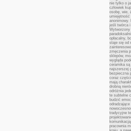
nie tylko o 
człowiek kup
osobę, wie, 
umiejętność 
anonimowy. M
jeśli twórca 
Wytworzony 
paradoksalni
opłacalny, bo
staje się od
zainteresow
zmęczenia p
sklepów, mo
wygląda podo
ceramika są 
najszerszej 
bezpieczna 
coraz części
mają charakt
drobną nieró
odróżnia jed
te subtelne 
budzić emoc
odradzające 
nowoczesnośc
tradycyjne 
projektowani
komunikacją 
pracownia m
kraju, a naw