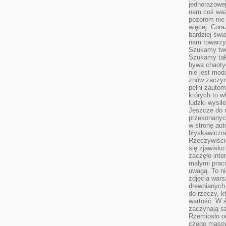
jednorazowej
nam coś wa
pozorom nie 
więcej. Cora
bardziej św
nam towarzys
Szukamy twó
Szukamy tak
bywa chaoty
nie jest mod
znów zaczyna
pełni zauto
których to w
ludzki wysił
Jeszcze do n
przekonanych
w stronę aut
błyskawiczn
Rzeczywiście
się zjawisko
zaczęło inte
małymi prac
uwagą. To ni
zdjęcia wars
drewnianych 
do rzeczy, kt
wartość. W ś
zaczynają sz
Rzemiosło o
czego masow