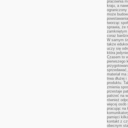
pracownia m
kraju, a naw
ograniczony 
może budowa
powstawania 
tworząc społ
sprawia, że r
zamkniętym 
coraz bardzi
W samym śro
także edukow
uczy się odr
która jedyni
Czasem to wł
pierwszego k
przygotowa
sprzedawać,
materiał ma
trwa dłużej 
produktu. Ta
zmienia spos
przestaje pa
patrzeć na w
również odpo
więcej osób 
pracując na 
komunikatory
pamięci kilk
kontakt z cz
obecnym staj