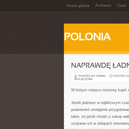
Archiwum
Cisza
Strona główna
POLONIA
NAPRAWDĘ ŁADN
POSTED BY ADMIN
POSTED ON
WYŁĄCZONA
W którym miejscu możemy kupić e
Jeżeli jedziesz w najbliższym cza
powinieneś umiejętnie przygotowa
takie, że jeżeli chodzi o zakup wa
szukanie ich w sklepach interneto