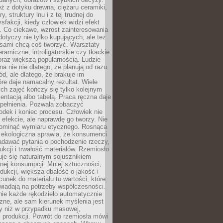
eż z dotyku drewna, ciężaru ceramiki,
, struktury lnu i z tej trudnej do
ysfakcji, kiedy człowiek widzi efekt
y. Co ciekawe, wzrost zainteresowania
otyczy nie tylko kupujących, ale też
 sami chcą coś tworzyć. Warsztaty
eramiczne, introligatorskie czy tkackie
oraz większą popularnością. Ludzie
na nie nie dlatego, że planują od razu
d, ale dlatego, że brakuje im
tóre daje namacalny rezultat. Wiele
ch zajęć kończy się tylko kolejnym
entacją albo tabelą. Praca ręczna daje
spełnienia. Pozwala zobaczyć
odek i koniec procesu. Człowiek nie
o efekcie, ale naprawdę go tworzy. Nie
ominąć wymiaru etycznego. Rosnąca
ekologiczna sprawia, że konsumenci
adawać pytania o pochodzenie rzeczy,
ukcji i trwałość materiałów. Rzemiosło
je się naturalnym sojusznikiem
nej konsumpcji. Mniej sztuczności,
dukcji, większa dbałość o jakość i
unek do materiału to wartości, które
wiadają na potrzeby współczesności.
nie każde rękodzieło automatycznie
czne, ale sam kierunek myślenia jest
ny niż w przypadku masowej,
 produkcji. Powrót do rzemiosła mówi