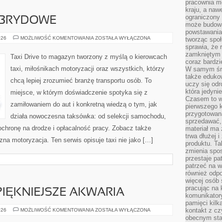
pracownia m
kraju, a naw
ograniczony 
BRYDOWE
może budowa
powstawania 
SAMOCHODY
026
MOŻLIWOŚĆ KOMENTOWANIA
ZOSTAŁA WYŁĄCZONA
tworząc społ
HYBRYDOWE
sprawia, że r
zamkniętym 
Taxi Drive to magazyn tworzony z myślą o kierowcach
coraz bardzi
taxi, miłośnikach motoryzacji oraz wszystkich, którzy
W samym śro
także edukow
chcą lepiej zrozumieć branżę transportu osób. To
uczy się odr
która jedyni
miejsce, w którym doświadczenie spotyka się z
Czasem to wł
zamiłowaniem do aut i konkretną wiedzą o tym, jak
pierwszego k
przygotowa
działa nowoczesna taksówka: od selekcji samochodu,
sprzedawać,
ochronę na drodze i opłacalność pracy. Zobacz także
materiał ma
trwa dłużej 
zna motoryzacja. Ten serwis opisuje taxi nie jako […]
produktu. Ta
zmienia spos
przestaje pa
patrzeć na w
również odpo
więcej osób 
pracując na 
JPIĘKNIEJSZE AKWARIA
komunikatory
pamięci kilk
INSPIRACJE
kontakt z cz
026
MOŻLIWOŚĆ KOMENTOWANIA
ZOSTAŁA WYŁĄCZONA
I
obecnym staj
NAJPIĘKNIEJSZE