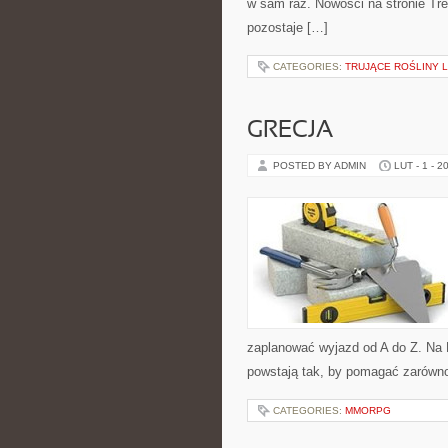
w sam raz. Nowości na stronie Tre
pozostaje […]
CATEGORIES:
TRUJĄCE ROŚLINY 
GRECJA
POSTED BY ADMIN
LUT - 1 - 2
zaplanować wyjazd od A do Z. Na 
powstają tak, by pomagać zarówno
CATEGORIES:
MMORPG