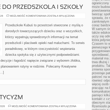
ograniczony 
 DO PRZEDSZKOLA I SZKOŁY
może budowa
powstawania 
tworząc społ
PRZYGOTOWANIE
026
MOŻLIWOŚĆ KOMENTOWANIA
ZOSTAŁA WYŁĄCZONA
sprawia, że r
DO
PRZEDSZKOLA
zamkniętym 
I
Przedszkole Kubuś to przestrzeń stworzone z myślą o
coraz bardzi
SZKOŁY
W samym śro
dorosłych towarzyszących dziecku oraz o wszystkich,
także edukow
uczy się odr
którzy wypatrują sprawdzonych informacji na temat
która jedyni
przedszkoli i placówek opieki nad maluchami. To serwis
Czasem to wł
pierwszego k
poradnikowy, w którym rzeczywistość wspierania
przygotowa
dziecka spotyka się z użytecznymi podpowiedziami.
sprzedawać,
materiał ma
ć decyzje i łagodzić napięcie związane z wyborem żłobka,
trwa dłużej 
produktu. Ta
z planowaniem rutyny w rodzinie. Polecamy Kreatywne
zmienia spos
[…]
przestaje pa
patrzeć na w
również odpo
więcej osób 
pracując na 
komunikatory
pamięci kilk
STYCYZM
kontakt z cz
obecnym staj
Rzemiosło pr
EZOTERYKA
 2026
MOŻLIWOŚĆ KOMENTOWANIA
ZOSTAŁA WYŁĄCZONA
I
wyłącznie z 