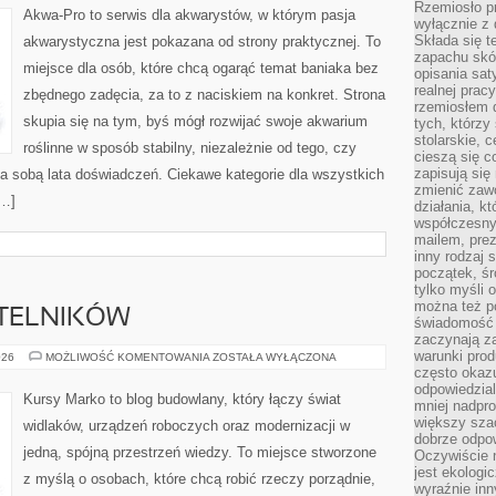
Rzemiosło pr
AKWARIA
Akwa-Pro to serwis dla akwarystów, w którym pasja
wyłącznie z 
Składa się t
akwarystyczna jest pokazana od strony praktycznej. To
zapachu skóry
miejsce dla osób, które chcą ogarąć temat baniaka bez
opisania sat
realnej prac
zbędnego zadęcia, za to z naciskiem na konkret. Strona
rzemiosłem d
skupia się na tym, byś mógł rozwijać swoje akwarium
tych, którzy
stolarskie, c
roślinne w sposób stabilny, niezależnie od tego, czy
cieszą się c
zapisują się 
za sobą lata doświadczeń. Ciekawe kategorie dla wszystkich
zmienić zawó
[…]
działania, k
współczesny
mailem, prez
inny rodzaj 
początek, śr
tylko myśli 
można też p
YTELNIKÓW
świadomość 
zaczynają z
warunki prod
PYTANIA
026
MOŻLIWOŚĆ KOMENTOWANIA
ZOSTAŁA WYŁĄCZONA
OD
często okazu
CZYTELNIKÓW
odpowiedzial
Kursy Marko to blog budowlany, który łączy świat
mniej nadpro
większy szac
widlaków, urządzeń roboczych oraz modernizacji w
dobrze odpo
jedną, spójną przestrzeń wiedzy. To miejsce stworzone
Oczywiście 
jest ekologi
z myślą o osobach, które chcą robić rzeczy porządnie,
wyraźnie in