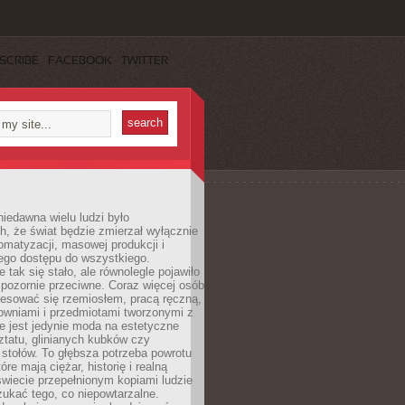
SCRIBE
FACEBOOK
TWITTER
iedawna wielu ludzi było
, że świat będzie zmierzał wyłącznie
omatyzacji, masowej produkcji i
ego dostępu do wszystkiego.
 tak się stało, ale równolegle pojawiło
 pozornie przeciwne. Coraz więcej osób
resować się rzemiosłem, pracą ręczną,
owniami i przedmiotami tworzonymi z
e jest jedynie moda na estetyczne
ztatu, glinianych kubków czy
stołów. To głębsza potrzeba powrotu
óre mają ciężar, historię i realną
wiecie przepełnionym kopiami ludzie
ukać tego, co niepowtarzalne.