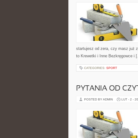
startujesz od zera, czy masz już 
to Krewetki i Inne Bezkręgowce i 
CATEGORIES:
SPORT
PYTANIA OD CZ
POSTED BY ADMIN
LUT - 2 - 2