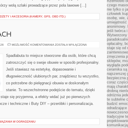
Rzemiosło o
czego masow
tórzy wolą szlaki prowadzące przez pola lawowe […]
nie tylko o 
człowiek kup
ŻETY I AKCESORIA (KAMERY, GPS, OBD ITD.)
osobę, wie, 
umiejętność 
anonimowy. M
jeśli twórca 
ACH
Wytworzony 
paradoksalni
opłacalny, bo
WSZYSTO
026
MOŻLIWOŚĆ KOMENTOWANIA
ZOSTAŁA WYŁĄCZONA
staje się od
O
BUTACH
zainteresow
Spadlabuta to miejsce stworzone dla osób, które chcą
zmęczenia p
sklepów, mo
zatroszczyć się o swoje obuwie w sposób profesjonalny.
wygląda podo
Jeśli stawiasz na estetykę, dopasowanie i
ceramika są 
najszerszej 
długowieczność ulubionych par, znajdziesz tu wszystko,
bezpieczna 
coraz części
co potrzebne do pielęgnacji obuwia w doskonałym
mają charakt
stanie. To wszechstronne podejście do tematu, dzięki
drobną nieró
odróżnia jed
staje się przyjemna, a efekty widać już po pierwszych
te subtelne 
cze i techniczne i Buty DIY – przeróbki i personalizacja.
budzić emoc
odradzające 
nowoczesnośc
tradycyjne 
projektowani
IĄZANIA W OGRADZANIU
komunikacją 