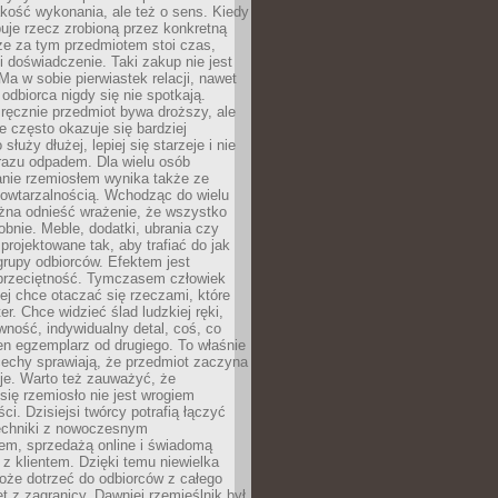
jakość wykonania, ale też o sens. Kiedy
uje rzecz zrobioną przez konkretną
że za tym przedmiotem stoi czas,
i doświadczenie. Taki zakup nie jest
a w sobie pierwiastek relacji, nawet
i odbiorca nigdy się nie spotkają.
ręcznie przedmiot bywa droższy, ale
e często okazuje się bardziej
 służy dłużej, lepiej się starzeje i nie
 razu odpadem. Dla wielu osób
anie rzemiosłem wynika także ze
owtarzalnością. Wchodząc do wielu
żna odnieść wrażenie, że wszystko
bnie. Meble, dodatki, ubrania czy
projektowane tak, aby trafiać do jak
grupy odbiorców. Efektem jest
przeciętność. Tymczasem człowiek
ej chce otaczać się rzeczami, które
er. Chce widzieć ślad ludzkiej ręki,
wność, indywidualny detal, coś, co
en egzemplarz od drugiego. To właśnie
cechy sprawiają, że przedmiot zaczyna
je. Warto też zauważyć, że
się rzemiosło nie jest wrogiem
i. Dzisiejsi twórcy potrafią łączyć
techniki z nowoczesnym
em, sprzedażą online i świadomą
z klientem. Dzięki temu niewielka
oże dotrzeć do odbiorców z całego
et z zagranicy. Dawniej rzemieślnik był