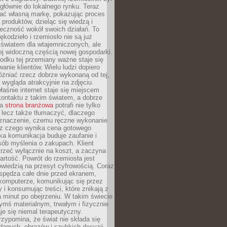
głównie do lokalnego rynku. Teraz
ć własną markę, pokazując proces
produktów, dzieląc się wiedzą i
eczność wokół swoich działań. To
ękodzieło i rzemiosło nie są już
światem dla wtajemniczonych, ale
ej widoczną częścią nowej gospodarki.
dku tej przemiany ważne staje się
anie klientów. Wielu ludzi dopiero
óżniać rzecz dobrze wykonaną od tej,
e wygląda atrakcyjnie na zdjęciu.
aśnie internet staje się miejscem
ontaktu z takim światem, a dobrze
na
strona branżowa
potrafi nie tylko
 lecz także tłumaczyć, dlaczego
 znaczenie, czemu ręczne wykonanie
i z czego wynika cena gotowego
ka komunikacja buduje zaufanie i
ób myślenia o zakupach. Klient
trzeć wyłącznie na koszt, a zaczyna
artość. Powrót do rzemiosła jest
wiedzią na przesyt cyfrowością. Coraz
spędza całe dnie przed ekranem,
komputerze, komunikując się przez
 i konsumując treści, które znikają z
a minut po obejrzeniu. W takim świecie
ymś materialnym, trwałym i fizycznie
e się niemal terapeutyczny.
zypomina, że świat nie składa się
danych, obrazów i szybkich decyzji.