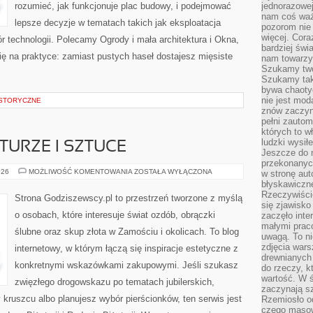
rozumieć, jak funkcjonuje plac budowy, i podejmować
jednorazowej
nam coś wa
lepsze decyzje w tematach takich jak eksploatacja
pozorom nie 
więcej. Cora
 technologii. Polecamy Ogrody i mała architektura i Okna,
bardziej św
 się na praktyce: zamiast pustych haseł dostajesz mięsiste
nam towarzys
Szukamy twó
Szukamy tak
bywa chaoty
nie jest mod
ISTORYCZNE
znów zaczyna
pełni zauto
których to w
ludzki wysił
TURZE I SZTUCE
Jeszcze do n
przekonanych
BIŻUTERIA
026
MOŻLIWOŚĆ KOMENTOWANIA
ZOSTAŁA WYŁĄCZONA
w stronę aut
W
błyskawiczn
KULTURZE
Rzeczywiście
I
Strona Godziszewscy.pl to przestrzeń tworzone z myślą
SZTUCE
się zjawisko
o osobach, które interesuje świat ozdób, obrączki
zaczęło inte
małymi prac
ślubne oraz skup złota w Zamościu i okolicach. To blog
uwagą. To ni
zdjęcia wars
internetowy, w którym łączą się inspiracje estetyczne z
drewnianych 
konkretnymi wskazówkami zakupowymi. Jeśli szukasz
do rzeczy, kt
wartość. W ś
zwięzłego drogowskazu po tematach jubilerskich,
zaczynają sz
 kruszcu albo planujesz wybór pierścionków, ten serwis jest
Rzemiosło o
czego masow