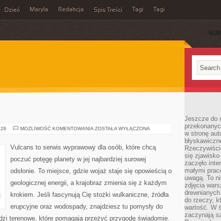
Maryla
Redakcja
Tagi
Tagi
Dzień
Spis Treści
SUB
Jeszcze do n
przekonanych
RZEKI
026
MOŻLIWOŚĆ KOMENTOWANIA
ZOSTAŁA WYŁĄCZONA
w stronę aut
błyskawiczn
Vulcans to serwis wyprawowy dla osób, które chcą
Rzeczywiście
się zjawisko
poczuć potęgę planety w jej najbardziej surowej
zaczęło inte
małymi prac
odsłonie. To miejsce, gdzie wojaż staje się opowieścią o
uwagą. To ni
geologicznej energii, a krajobraz zmienia się z każdym
zdjęcia wars
drewnianych 
krokiem. Jeśli fascynują Cię stożki wulkaniczne, źródła
do rzeczy, kt
erupcyjne oraz wodospady, znajdziesz tu pomysły do
wartość. W ś
zaczynają sz
edzi terenowe, które pomagają przeżyć przygodę świadomie.