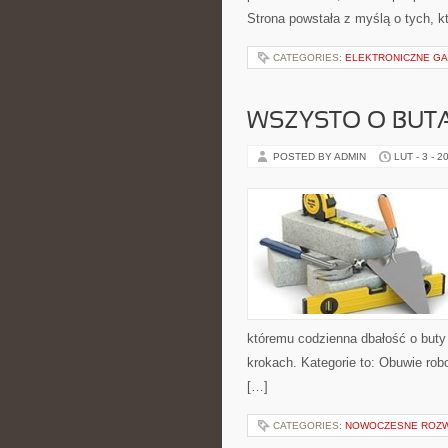
Strona powstała z myślą o tych, k
CATEGORIES:
ELEKTRONICZNE GAD
WSZYSTO O BUT
POSTED BY ADMIN
LUT - 3 - 2
któremu codzienna dbałość o buty 
krokach. Kategorie to: Obuwie robo
[…]
CATEGORIES:
NOWOCZESNE ROZW