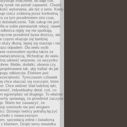
dzyskuje znaczenie, bo daje coś,
y rynek nie potrafi zapewnić. Chodzi
jakość wykonania, ale też o sens. Kiedy
uje rzecz zrobioną przez konkretną
że za tym przedmiotem stoi czas,
i doświadczenie. Taki zakup nie jest
a w sobie pierwiastek relacji, nawet
i odbiorca nigdy się nie spotkają.
ręcznie przedmiot bywa droższy, ale
e często okazuje się bardziej
 służy dłużej, lepiej się starzeje i nie
 razu odpadem. Dla wielu osób
anie rzemiosłem wynika także ze
owtarzalnością. Wchodząc do wielu
żna odnieść wrażenie, że wszystko
bnie. Meble, dodatki, ubrania czy
projektowane tak, aby trafiać do jak
grupy odbiorców. Efektem jest
przeciętność. Tymczasem człowiek
ej chce otaczać się rzeczami, które
er. Chce widzieć ślad ludzkiej ręki,
wność, indywidualny detal, coś, co
en egzemplarz od drugiego. To właśnie
cechy sprawiają, że przedmiot zaczyna
je. Warto też zauważyć, że
się rzemiosło nie jest wrogiem
i. Dzisiejsi twórcy potrafią łączyć
techniki z nowoczesnym
em, sprzedażą online i świadomą
z klientem. Dzięki temu niewielka