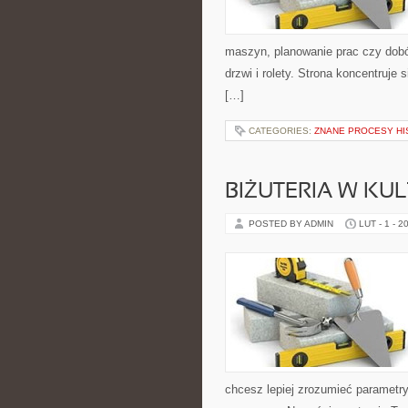
maszyn, planowanie prac czy dobór
drzwi i rolety. Strona koncentruje
[…]
CATEGORIES:
ZNANE PROCESY H
BIŻUTERIA W KUL
POSTED BY ADMIN
LUT - 1 - 2
chcesz lepiej zrozumieć parametry