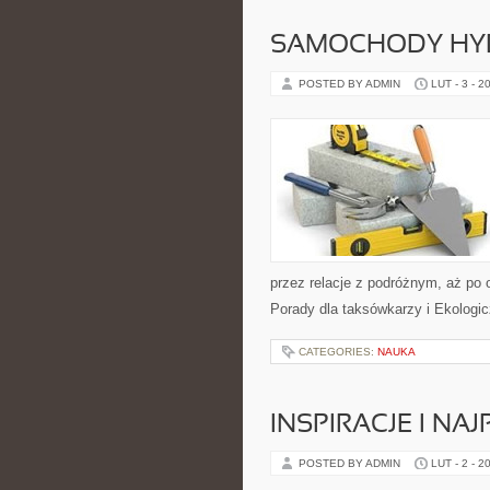
SAMOCHODY HY
POSTED BY ADMIN
LUT - 3 - 2
przez relacje z podróżnym, aż po 
Porady dla taksówkarzy i Ekologic
CATEGORIES:
NAUKA
INSPIRACJE I NA
POSTED BY ADMIN
LUT - 2 - 2