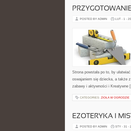
PRZYGOTOWANIE
POSTED BY ADMIN
LUT - 1 - 2
Strona powstała po to, by ułatwia
oswajaniem się dziecka, a także 
zabawy i aktywności i Kreatywne 
CATEGORIES:
ZIOŁA W OGRODZIE
EZOTERYKA I MI
POSTED BY ADMIN
STY - 31 -