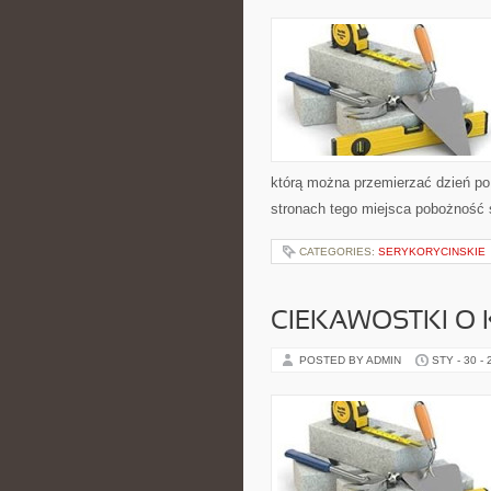
którą można przemierzać dzień po 
stronach tego miejsca pobożność 
CATEGORIES:
SERYKORYCINSKIE
CIEKAWOSTKI O
POSTED BY ADMIN
STY - 30 -