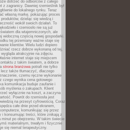
oże dotrzeć do odbiorców z całego
et z zagranicy. Dawniej rzemieślnik był
głównie do lokalnego rynku. Teraz
ć własną markę, pokazując proces
produktów, dzieląc się wiedzą i
eczność wokół swoich działań. To
ękodzieło i rzemiosło nie są już
światem dla wtajemniczonych, ale
ej widoczną częścią nowej gospodarki.
dku tej przemiany ważne staje się
anie klientów. Wielu ludzi dopiero
óżniać rzecz dobrze wykonaną od tej,
e wygląda atrakcyjnie na zdjęciu.
aśnie internet staje się miejscem
ontaktu z takim światem, a dobrze
na
strona branżowa
potrafi nie tylko
 lecz także tłumaczyć, dlaczego
 znaczenie, czemu ręczne wykonanie
i z czego wynika cena gotowego
ka komunikacja buduje zaufanie i
ób myślenia o zakupach. Klient
trzeć wyłącznie na koszt, a zaczyna
artość. Powrót do rzemiosła jest
wiedzią na przesyt cyfrowością. Coraz
spędza całe dnie przed ekranem,
komputerze, komunikując się przez
 i konsumując treści, które znikają z
a minut po obejrzeniu. W takim świecie
ymś materialnym, trwałym i fizycznie
e się niemal terapeutyczny.