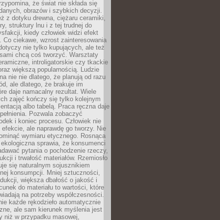
zypomina, że świat nie składa się
danych, obrazów i szybkich decyzji.
eż z dotyku drewna, ciężaru ceramiki,
, struktury lnu i z tej trudnej do
ysfakcji, kiedy człowiek widzi efekt
y. Co ciekawe, wzrost zainteresowania
otyczy nie tylko kupujących, ale też
 sami chcą coś tworzyć. Warsztaty
eramiczne, introligatorskie czy tkackie
oraz większą popularnością. Ludzie
na nie nie dlatego, że planują od razu
d, ale dlatego, że brakuje im
tóre daje namacalny rezultat. Wiele
ch zajęć kończy się tylko kolejnym
entacją albo tabelą. Praca ręczna daje
spełnienia. Pozwala zobaczyć
odek i koniec procesu. Człowiek nie
o efekcie, ale naprawdę go tworzy. Nie
ominąć wymiaru etycznego. Rosnąca
ekologiczna sprawia, że konsumenci
adawać pytania o pochodzenie rzeczy,
ukcji i trwałość materiałów. Rzemiosło
je się naturalnym sojusznikiem
nej konsumpcji. Mniej sztuczności,
dukcji, większa dbałość o jakość i
unek do materiału to wartości, które
wiadają na potrzeby współczesności.
nie każde rękodzieło automatycznie
czne, ale sam kierunek myślenia jest
ny niż w przypadku masowej,