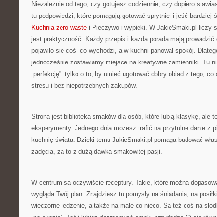
Niezależnie od tego, czy gotujesz codziennie, czy dopiero stawia
tu podpowiedzi, które pomagają gotować sprytniej i jeść bardzie
Kuchnia zero waste
i Pieczywo i wypieki. W JakieSmaki.pl liczy 
jest praktyczność. Każdy przepis i każda porada mają prowadzić 
pojawiło się coś, co wychodzi, a w kuchni panował spokój. Dlateg
jednocześnie zostawiamy miejsce na kreatywne zamienniki. Tu nie
„perfekcję”, tylko o to, by umieć ugotować dobry obiad z tego, co
stresu i bez niepotrzebnych zakupów.
Strona jest biblioteką smaków dla osób, które lubią klasykę, ale t
eksperymenty. Jednego dnia możesz trafić na przytulne danie z pi
kuchnię świata. Dzięki temu JakieSmaki.pl pomaga budować włas
zadęcia, za to z dużą dawką smakowitej pasji.
W centrum są oczywiście receptury. Takie, które można dopasowa
wygląda Twój plan. Znajdziesz tu pomysły na śniadania, na posiłk
wieczorne jedzenie, a także na małe co nieco. Są też coś na słod