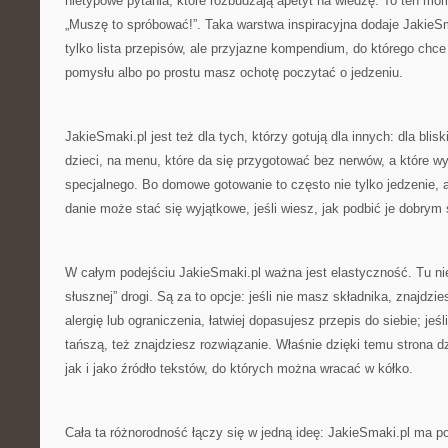
nietypowe pytania, które rozbudzają apetyt na wiedzę. To ten mom
„Muszę to spróbować!”. Taka warstwa inspiracyjna dodaje JakieSma
tylko lista przepisów, ale przyjazne kompendium, do którego chc
pomysłu albo po prostu masz ochotę poczytać o jedzeniu.
JakieSmaki.pl jest też dla tych, którzy gotują dla innych: dla bli
dzieci, na menu, które da się przygotować bez nerwów, a które w
specjalnego. Bo domowe gotowanie to często nie tylko jedzenie, al
danie może stać się wyjątkowe, jeśli wiesz, jak podbić je dobrym
W całym podejściu JakieSmaki.pl ważna jest elastyczność. Tu nie
słusznej” drogi. Są za to opcje: jeśli nie masz składnika, znajdzi
alergię lub ograniczenia, łatwiej dopasujesz przepis do siebie; jeś
tańszą, też znajdziesz rozwiązanie. Właśnie dzięki temu strona d
jak i jako źródło tekstów, do których można wracać w kółko.
Cała ta różnorodność łączy się w jedną ideę: JakieSmaki.pl ma 