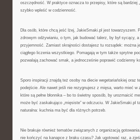
oszczędność. W praktyce oznacza to przepisy, które są bardziej „n
szybko wpleść w codzienność.
Dla osób, które chcą jeść lżej, JakieSmaki.pl jest towarzyszem. Po
zdrowym odżywianiu, o tym, jak budować talerz, by był sycący, a
przyjemność. Zamiast skrajności dostajesz tu rozsądek: można je
ciągłego liczenia wszystkiego. Pomagają w tym także sprytne po
pozwalają zachować smak, a jednocześnie poprawić codzienny ko
Sporo inspiracji znajdą też osoby na diecie wegetariańskiej oraz te
podejście. Ale nawet jeśli nie rezygnujesz z mięsa, warto mieć w
które są pełne błonnika – bo to świetny sposób, by urozmaicić men
może być zaskakująco „mięsiste” w odczuciu. W JakieSmaki.pl ta
naturalna: kuchnia ma być dla różnych potrzeb.
Nie brakuje również tematów związanych z organizacją gotowania.
nie kończyć na kanapce z braku czasu? Jak ugotować raz, a zje