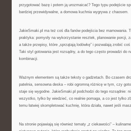
przygotować bazę i potem ją urozmaicać? Tego typu podejście spr
bardziej przewidywalne, a domowa kuchnia wygrywa z chaosem.
JakieSmaki.pl ma też coś dla fanów podejścia bez marnowania. To
praktyka: pomysły na wykorzystanie resztek, planowanie porcji,
a także przepisy, które „sprzątają lodówkę” i pozwalają zrobić coś
Taki styl gotowania jest rozsądny, a do tego często prowadzi do 
kombinacji.
Ważnym elementem są także teksty o gadżetach. Bo czasem drob
patelnia, sensowna deska – robi ogromną różnicę w tym, czy goto
staje się wygodne. JakieSmaki.pl podchodzi do tego rozsądnie: ni
wszystko, tylko by wiedzieć, co realnie pomaga, a co jest tylko 
temu łatwiej skompletować kuchnię, która działa, nawet jeśli mas
Na stronie pojawiają się również tematy „z ciekawości” – kulinarne