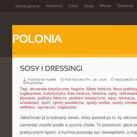
Archiwum
Cisza
Maryla
Redakcja
Strona główna
Dzień
POLONIA
SOSY I DRESSINGI
POSTED BY ADMIN
POSTED ON STY - 28 - 2026
MOŻLIWOŚĆ 
WYŁĄCZONA
Tagi:
akcesoria turystyczne
,
bagaże
,
bilety lotnicze
,
biura podróży
kajakarstwo
,
kulturystyka
,
linie lotnicze
,
lotniska
,
narty
,
nurkowan
pływanie
,
podróże lotnicze
,
podróże tematyczne
,
rejsy
,
rekreacja
,
snowboard
,
sport
,
sporty powietrzne
,
sporty wodne
,
sporty zimow
wellness
,
wycieczki
,
żeglarstwo
JakieSmaki.pl to kulinarny serwis, który powstał po to, by odcz
zamieniać zwykłe posiłki w pyszne chwile. To przestrzeń, gdzie p
praktycznymi tipami, a kuchnia przestaje być obowiązkiem, a staj