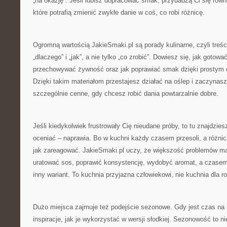
„na okazję”. Jeśli lubisz dopracować smak, przydadzą Ci się równi
które potrafią zmienić zwykłe danie w coś, co robi różnicę.
Ogromną wartością JakieSmaki.pl są porady kulinarne, czyli treś
„dlaczego” i „jak”, a nie tylko „co zrobić”. Dowiesz się, jak gotować
przechowywać żywność oraz jak poprawiać smak dzięki prostym 
Dzięki takim materiałom przestajesz działać na oślep i zaczyna
szczególnie cenne, gdy chcesz robić dania powtarzalnie dobre.
Jeśli kiedykolwiek frustrowały Cię nieudane próby, to tu znajdzies
oceniać – naprawia. Bo w kuchni każdy czasem przesoli, a różnic
jak zareagować. JakieSmaki.pl uczy, że większość problemów ma 
uratować sos, poprawić konsystencję, wydobyć aromat, a czasem 
inny wariant. To kuchnia przyjazna człowiekowi, nie kuchnia dla r
Dużo miejsca zajmuje też podejście sezonowe. Gdy jest czas na l
inspiracje, jak je wykorzystać w wersji słodkiej. Sezonowość to n