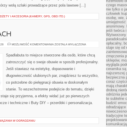
Rzemiosło o
czego masow
tórzy wolą szlaki prowadzące przez pola lawowe […]
nie tylko o 
człowiek kup
ŻETY I AKCESORIA (KAMERY, GPS, OBD ITD.)
osobę, wie, 
umiejętność 
anonimowy. M
jeśli twórca 
ACH
Wytworzony 
paradoksalni
opłacalny, bo
WSZYSTO
026
MOŻLIWOŚĆ KOMENTOWANIA
ZOSTAŁA WYŁĄCZONA
staje się od
O
BUTACH
zainteresow
Spadlabuta to miejsce stworzone dla osób, które chcą
zmęczenia p
sklepów, mo
zatroszczyć się o swoje obuwie w sposób profesjonalny.
wygląda podo
Jeśli stawiasz na estetykę, dopasowanie i
ceramika są 
najszerszej 
długowieczność ulubionych par, znajdziesz tu wszystko,
bezpieczna 
coraz części
co potrzebne do pielęgnacji obuwia w doskonałym
mają charakt
stanie. To wszechstronne podejście do tematu, dzięki
drobną nieró
odróżnia jed
staje się przyjemna, a efekty widać już po pierwszych
te subtelne 
cze i techniczne i Buty DIY – przeróbki i personalizacja.
budzić emoc
odradzające 
nowoczesnośc
tradycyjne 
projektowani
IĄZANIA W OGRADZANIU
komunikacją 