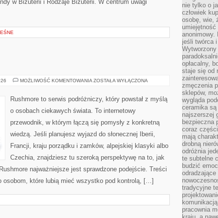
ndy w Biżuterii i Rodzaje Biżuterii. W centrum uwagi
nie tylko o 
człowiek kup
osobę, wie, 
umiejętność 
LEŚNE
anonimowy. M
jeśli twórca 
Wytworzony 
paradoksalni
opłacalny, bo
staje się od
zainteresow
GRECJA
026
MOŻLIWOŚĆ KOMENTOWANIA
ZOSTAŁA WYŁĄCZONA
zmęczenia p
sklepów, mo
Rushmore to serwis podróżniczy, który powstał z myślą
wygląda podo
ceramika są 
o osobach ciekawych świata. To internetowy
najszerszej 
bezpieczna 
przewodnik, w którym łączą się pomysły z konkretną
coraz części
wiedzą. Jeśli planujesz wyjazd do słonecznej Iberii,
mają charakt
drobną nieró
Francji, kraju porządku i zamków, alpejskiej klasyki albo
odróżnia jed
Czechia, znajdziesz tu szeroką perspektywę na to, jak
te subtelne 
budzić emoc
Rushmore najważniejsze jest sprawdzone podejście. Treści
odradzające 
nowoczesnośc
 osobom, które lubią mieć wszystko pod kontrolą, […]
tradycyjne 
projektowani
komunikacją 
pracownia m
kraju, a naw