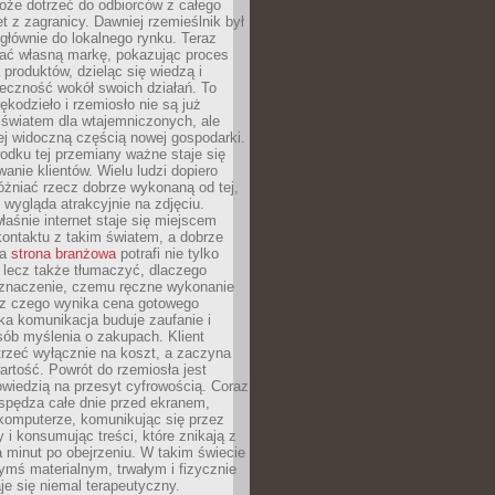
oże dotrzeć do odbiorców z całego
et z zagranicy. Dawniej rzemieślnik był
głównie do lokalnego rynku. Teraz
ć własną markę, pokazując proces
produktów, dzieląc się wiedzą i
eczność wokół swoich działań. To
ękodzieło i rzemiosło nie są już
światem dla wtajemniczonych, ale
ej widoczną częścią nowej gospodarki.
dku tej przemiany ważne staje się
anie klientów. Wielu ludzi dopiero
óżniać rzecz dobrze wykonaną od tej,
e wygląda atrakcyjnie na zdjęciu.
aśnie internet staje się miejscem
ontaktu z takim światem, a dobrze
na
strona branżowa
potrafi nie tylko
 lecz także tłumaczyć, dlaczego
 znaczenie, czemu ręczne wykonanie
i z czego wynika cena gotowego
ka komunikacja buduje zaufanie i
ób myślenia o zakupach. Klient
trzeć wyłącznie na koszt, a zaczyna
artość. Powrót do rzemiosła jest
wiedzią na przesyt cyfrowością. Coraz
spędza całe dnie przed ekranem,
komputerze, komunikując się przez
 i konsumując treści, które znikają z
a minut po obejrzeniu. W takim świecie
ymś materialnym, trwałym i fizycznie
e się niemal terapeutyczny.