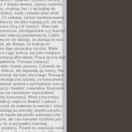
eż z dotyku drewna, ciężaru ceramiki,
, struktury lnu i z tej trudnej do
ysfakcji, kiedy człowiek widzi efekt
y. Co ciekawe, wzrost zainteresowania
otyczy nie tylko kupujących, ale też
 sami chcą coś tworzyć. Warsztaty
eramiczne, introligatorskie czy tkackie
oraz większą popularnością. Ludzie
na nie nie dlatego, że planują od razu
d, ale dlatego, że brakuje im
tóre daje namacalny rezultat. Wiele
ch zajęć kończy się tylko kolejnym
entacją albo tabelą. Praca ręczna daje
spełnienia. Pozwala zobaczyć
odek i koniec procesu. Człowiek nie
o efekcie, ale naprawdę go tworzy. Nie
ominąć wymiaru etycznego. Rosnąca
ekologiczna sprawia, że konsumenci
adawać pytania o pochodzenie rzeczy,
ukcji i trwałość materiałów. Rzemiosło
je się naturalnym sojusznikiem
nej konsumpcji. Mniej sztuczności,
dukcji, większa dbałość o jakość i
unek do materiału to wartości, które
wiadają na potrzeby współczesności.
nie każde rękodzieło automatycznie
czne, ale sam kierunek myślenia jest
ny niż w przypadku masowej,
 produkcji. Powrót do rzemiosła mówi