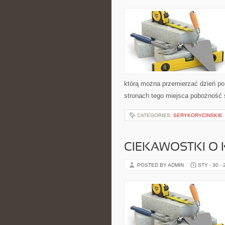
którą można przemierzać dzień po 
stronach tego miejsca pobożność 
CATEGORIES:
SERYKORYCINSKIE
CIEKAWOSTKI O
POSTED BY ADMIN
STY - 30 -