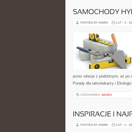
SAMOCHODY HY
POSTED BY ADMIN
LUT - 3 - 2
przez relacje z podróżnym, aż po 
Porady dla taksówkarzy i Ekologic
CATEGORIES:
NAUKA
INSPIRACJE I NA
POSTED BY ADMIN
LUT - 2 - 2