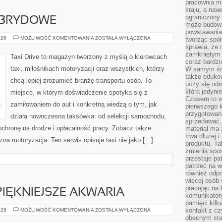
pracownia m
kraju, a naw
ograniczony 
BRYDOWE
może budowa
powstawania 
SAMOCHODY
026
MOŻLIWOŚĆ KOMENTOWANIA
ZOSTAŁA WYŁĄCZONA
tworząc społ
HYBRYDOWE
sprawia, że r
zamkniętym 
Taxi Drive to magazyn tworzony z myślą o kierowcach
coraz bardzi
taxi, miłośnikach motoryzacji oraz wszystkich, którzy
W samym śro
także edukow
chcą lepiej zrozumieć branżę transportu osób. To
uczy się odr
która jedyni
miejsce, w którym doświadczenie spotyka się z
Czasem to wł
zamiłowaniem do aut i konkretną wiedzą o tym, jak
pierwszego k
przygotowa
działa nowoczesna taksówka: od selekcji samochodu,
sprzedawać,
ochronę na drodze i opłacalność pracy. Zobacz także
materiał ma
trwa dłużej 
zna motoryzacja. Ten serwis opisuje taxi nie jako […]
produktu. Ta
zmienia spos
przestaje pa
patrzeć na w
również odpo
więcej osób 
pracując na 
JPIĘKNIEJSZE AKWARIA
komunikatory
pamięci kilk
INSPIRACJE
kontakt z cz
026
MOŻLIWOŚĆ KOMENTOWANIA
ZOSTAŁA WYŁĄCZONA
I
obecnym staj
NAJPIĘKNIEJSZE