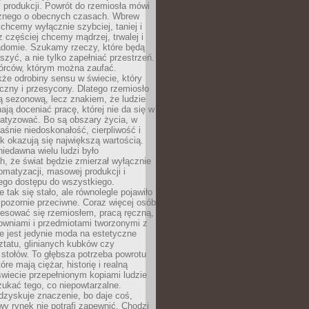
 produkcji. Powrót do rzemiosła mówi
żnego o obecnych czasach. Wbrew
chcemy wyłącznie szybciej, taniej i
z częściej chcemy mądrzej, trwalej i
iadomie. Szukamy rzeczy, które będą
zyć, a nie tylko zapełniać przestrzeń.
rców, którym można zaufać.
że odrobiny sensu w świecie, który
czny i przesycony. Dlatego rzemiosło
ą sezonową, lecz znakiem, że ludzie
ją doceniać pracę, której nie da się w
matyzować. Bo są obszary życia, w
łaśnie niedoskonałość, cierpliwość i
ek okazują się największą wartością.
iedawna wielu ludzi było
, że świat będzie zmierzał wyłącznie
omatyzacji, masowej produkcji i
ego dostępu do wszystkiego.
 tak się stało, ale równolegle pojawiło
 pozornie przeciwne. Coraz więcej osób
resować się rzemiosłem, pracą ręczną,
owniami i przedmiotami tworzonymi z
e jest jedynie moda na estetyczne
ztatu, glinianych kubków czy
stołów. To głębsza potrzeba powrotu
óre mają ciężar, historię i realną
wiecie przepełnionym kopiami ludzie
ukać tego, co niepowtarzalne.
dzyskuje znaczenie, bo daje coś,
y rynek nie potrafi zapewnić. Chodzi