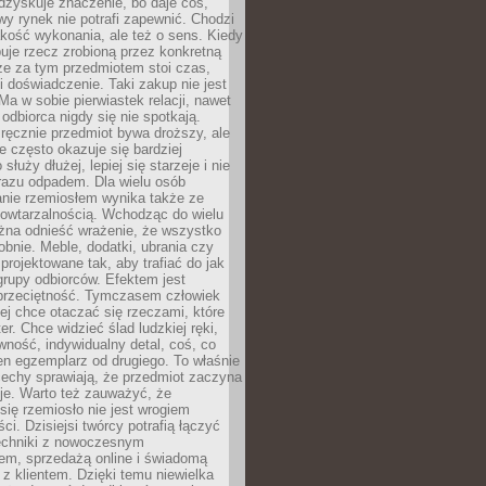
dzyskuje znaczenie, bo daje coś,
y rynek nie potrafi zapewnić. Chodzi
jakość wykonania, ale też o sens. Kiedy
uje rzecz zrobioną przez konkretną
że za tym przedmiotem stoi czas,
i doświadczenie. Taki zakup nie jest
a w sobie pierwiastek relacji, nawet
i odbiorca nigdy się nie spotkają.
ręcznie przedmiot bywa droższy, ale
e często okazuje się bardziej
 służy dłużej, lepiej się starzeje i nie
 razu odpadem. Dla wielu osób
anie rzemiosłem wynika także ze
owtarzalnością. Wchodząc do wielu
żna odnieść wrażenie, że wszystko
bnie. Meble, dodatki, ubrania czy
projektowane tak, aby trafiać do jak
grupy odbiorców. Efektem jest
przeciętność. Tymczasem człowiek
ej chce otaczać się rzeczami, które
er. Chce widzieć ślad ludzkiej ręki,
wność, indywidualny detal, coś, co
en egzemplarz od drugiego. To właśnie
cechy sprawiają, że przedmiot zaczyna
je. Warto też zauważyć, że
się rzemiosło nie jest wrogiem
i. Dzisiejsi twórcy potrafią łączyć
techniki z nowoczesnym
em, sprzedażą online i świadomą
z klientem. Dzięki temu niewielka