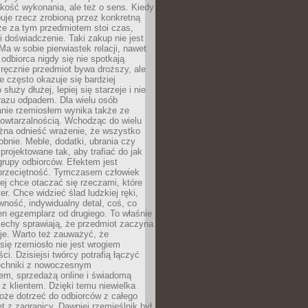
jakość wykonania, ale też o sens. Kiedy
uje rzecz zrobioną przez konkretną
że za tym przedmiotem stoi czas,
i doświadczenie. Taki zakup nie jest
a w sobie pierwiastek relacji, nawet
i odbiorca nigdy się nie spotkają.
ręcznie przedmiot bywa droższy, ale
e często okazuje się bardziej
 służy dłużej, lepiej się starzeje i nie
 razu odpadem. Dla wielu osób
anie rzemiosłem wynika także ze
owtarzalnością. Wchodząc do wielu
żna odnieść wrażenie, że wszystko
bnie. Meble, dodatki, ubrania czy
projektowane tak, aby trafiać do jak
grupy odbiorców. Efektem jest
przeciętność. Tymczasem człowiek
ej chce otaczać się rzeczami, które
er. Chce widzieć ślad ludzkiej ręki,
wność, indywidualny detal, coś, co
en egzemplarz od drugiego. To właśnie
cechy sprawiają, że przedmiot zaczyna
je. Warto też zauważyć, że
się rzemiosło nie jest wrogiem
i. Dzisiejsi twórcy potrafią łączyć
techniki z nowoczesnym
em, sprzedażą online i świadomą
z klientem. Dzięki temu niewielka
oże dotrzeć do odbiorców z całego
et z zagranicy. Dawniej rzemieślnik był