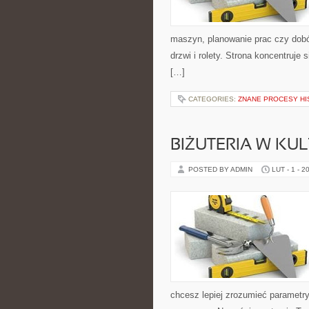
maszyn, planowanie prac czy dobór
drzwi i rolety. Strona koncentruje
[…]
CATEGORIES:
ZNANE PROCESY H
BIŻUTERIA W KUL
POSTED BY ADMIN
LUT - 1 - 2
chcesz lepiej zrozumieć parametry