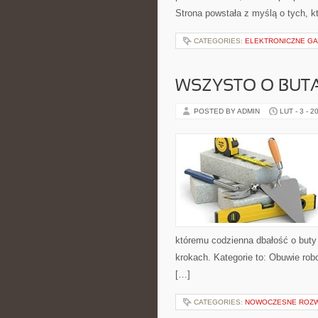
Strona powstała z myślą o tych, k
CATEGORIES:
ELEKTRONICZNE GAD
WSZYSTO O BUT
POSTED BY ADMIN
LUT - 3 - 2
któremu codzienna dbałość o buty 
krokach. Kategorie to: Obuwie robo
[…]
CATEGORIES:
NOWOCZESNE ROZW