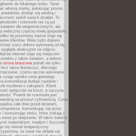
głównie do lokalnego rynku. Teraz
ć własną markę, pokazując proces
produktów, dzieląc się wiedzą i
eczność wokół swoich działań. To
ękodzieło i rzemiosło nie są już
światem dla wtajemniczonych, ale
ej widoczną częścią nowej gospodarki.
dku tej przemiany ważne staje się
anie klientów. Wielu ludzi dopiero
óżniać rzecz dobrze wykonaną od tej,
e wygląda atrakcyjnie na zdjęciu.
aśnie internet staje się miejscem
ontaktu z takim światem, a dobrze
na
strona branżowa
potrafi nie tylko
 lecz także tłumaczyć, dlaczego
 znaczenie, czemu ręczne wykonanie
i z czego wynika cena gotowego
ka komunikacja buduje zaufanie i
ób myślenia o zakupach. Klient
trzeć wyłącznie na koszt, a zaczyna
artość. Powrót do rzemiosła jest
wiedzią na przesyt cyfrowością. Coraz
spędza całe dnie przed ekranem,
komputerze, komunikując się przez
 i konsumując treści, które znikają z
a minut po obejrzeniu. W takim świecie
ymś materialnym, trwałym i fizycznie
e się niemal terapeutyczny.
zypomina, że świat nie składa się
danych, obrazów i szybkich decyzji.