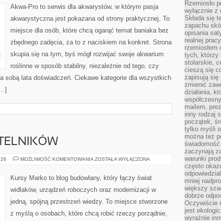
Rzemiosło pr
AKWARIA
Akwa-Pro to serwis dla akwarystów, w którym pasja
wyłącznie z 
Składa się t
akwarystyczna jest pokazana od strony praktycznej. To
zapachu skóry
miejsce dla osób, które chcą ogarąć temat baniaka bez
opisania sat
realnej prac
zbędnego zadęcia, za to z naciskiem na konkret. Strona
rzemiosłem d
skupia się na tym, byś mógł rozwijać swoje akwarium
tych, którzy
stolarskie, c
roślinne w sposób stabilny, niezależnie od tego, czy
cieszą się c
zapisują się 
za sobą lata doświadczeń. Ciekawe kategorie dla wszystkich
zmienić zawó
[…]
działania, k
współczesny
mailem, prez
inny rodzaj 
początek, śr
tylko myśli 
można też p
YTELNIKÓW
świadomość 
zaczynają z
warunki prod
PYTANIA
026
MOŻLIWOŚĆ KOMENTOWANIA
ZOSTAŁA WYŁĄCZONA
OD
często okazu
CZYTELNIKÓW
odpowiedzial
Kursy Marko to blog budowlany, który łączy świat
mniej nadpro
większy szac
widlaków, urządzeń roboczych oraz modernizacji w
dobrze odpo
jedną, spójną przestrzeń wiedzy. To miejsce stworzone
Oczywiście 
jest ekologi
z myślą o osobach, które chcą robić rzeczy porządnie,
wyraźnie in