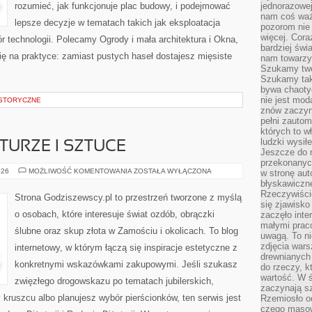
rozumieć, jak funkcjonuje plac budowy, i podejmować
jednorazowej
nam coś wa
lepsze decyzje w tematach takich jak eksploatacja
pozorom nie 
więcej. Cora
 technologii. Polecamy Ogrody i mała architektura i Okna,
bardziej św
 się na praktyce: zamiast pustych haseł dostajesz mięsiste
nam towarzys
Szukamy twó
Szukamy tak
bywa chaoty
nie jest mod
ISTORYCZNE
znów zaczyna
pełni zauto
których to w
ludzki wysił
TURZE I SZTUCE
Jeszcze do n
przekonanych
BIŻUTERIA
026
MOŻLIWOŚĆ KOMENTOWANIA
ZOSTAŁA WYŁĄCZONA
w stronę aut
W
błyskawiczn
KULTURZE
Rzeczywiście
I
Strona Godziszewscy.pl to przestrzeń tworzone z myślą
SZTUCE
się zjawisko
o osobach, które interesuje świat ozdób, obrączki
zaczęło inte
małymi prac
ślubne oraz skup złota w Zamościu i okolicach. To blog
uwagą. To ni
zdjęcia wars
internetowy, w którym łączą się inspiracje estetyczne z
drewnianych 
konkretnymi wskazówkami zakupowymi. Jeśli szukasz
do rzeczy, kt
wartość. W ś
zwięzłego drogowskazu po tematach jubilerskich,
zaczynają sz
 kruszcu albo planujesz wybór pierścionków, ten serwis jest
Rzemiosło o
czego masow