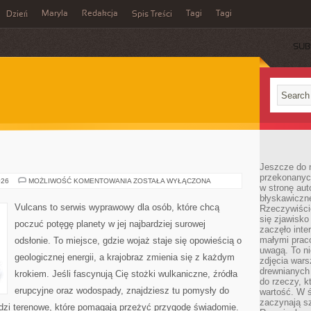
Maryla
Redakcja
Tagi
Tagi
Dzień
Spis Treści
SUB
Jeszcze do n
przekonanych
RZEKI
026
MOŻLIWOŚĆ KOMENTOWANIA
ZOSTAŁA WYŁĄCZONA
w stronę aut
błyskawiczn
Vulcans to serwis wyprawowy dla osób, które chcą
Rzeczywiście
się zjawisko
poczuć potęgę planety w jej najbardziej surowej
zaczęło inte
małymi prac
odsłonie. To miejsce, gdzie wojaż staje się opowieścią o
uwagą. To ni
geologicznej energii, a krajobraz zmienia się z każdym
zdjęcia wars
drewnianych 
krokiem. Jeśli fascynują Cię stożki wulkaniczne, źródła
do rzeczy, kt
erupcyjne oraz wodospady, znajdziesz tu pomysły do
wartość. W ś
zaczynają sz
edzi terenowe, które pomagają przeżyć przygodę świadomie.