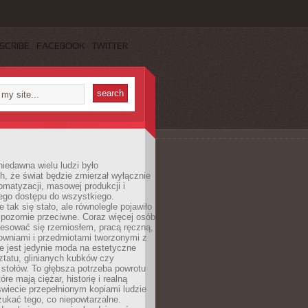
SCRIBE
FACEBOOK
TWITTER
iedawna wielu ludzi było
, że świat będzie zmierzał wyłącznie
omatyzacji, masowej produkcji i
ego dostępu do wszystkiego.
 tak się stało, ale równolegle pojawiło
 pozornie przeciwne. Coraz więcej osób
resować się rzemiosłem, pracą ręczną,
owniami i przedmiotami tworzonymi z
e jest jedynie moda na estetyczne
ztatu, glinianych kubków czy
stołów. To głębsza potrzeba powrotu
óre mają ciężar, historię i realną
wiecie przepełnionym kopiami ludzie
ukać tego, co niepowtarzalne.