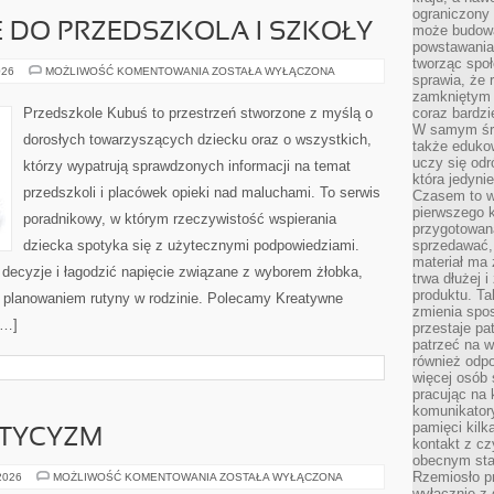
ograniczony 
 DO PRZEDSZKOLA I SZKOŁY
może budowa
powstawania 
tworząc społ
PRZYGOTOWANIE
026
MOŻLIWOŚĆ KOMENTOWANIA
ZOSTAŁA WYŁĄCZONA
sprawia, że r
DO
PRZEDSZKOLA
zamkniętym 
I
Przedszkole Kubuś to przestrzeń stworzone z myślą o
coraz bardzi
SZKOŁY
W samym śro
dorosłych towarzyszących dziecku oraz o wszystkich,
także edukow
uczy się odr
którzy wypatrują sprawdzonych informacji na temat
która jedyni
przedszkoli i placówek opieki nad maluchami. To serwis
Czasem to wł
pierwszego k
poradnikowy, w którym rzeczywistość wspierania
przygotowa
dziecka spotyka się z użytecznymi podpowiedziami.
sprzedawać,
materiał ma
ć decyzje i łagodzić napięcie związane z wyborem żłobka,
trwa dłużej 
produktu. Ta
z planowaniem rutyny w rodzinie. Polecamy Kreatywne
zmienia spos
[…]
przestaje pa
patrzeć na w
również odpo
więcej osób 
pracując na 
komunikatory
pamięci kilk
STYCYZM
kontakt z cz
obecnym staj
Rzemiosło pr
EZOTERYKA
 2026
MOŻLIWOŚĆ KOMENTOWANIA
ZOSTAŁA WYŁĄCZONA
I
wyłącznie z 