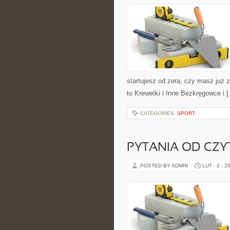
startujesz od zera, czy masz już 
to Krewetki i Inne Bezkręgowce i 
CATEGORIES:
SPORT
PYTANIA OD CZ
POSTED BY ADMIN
LUT - 2 - 2