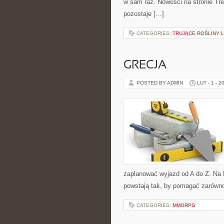
w sam raz. Nowości na stronie Tre
pozostaje […]
CATEGORIES:
TRUJĄCE ROŚLINY 
GRECJA
POSTED BY ADMIN
LUT - 1 - 2
zaplanować wyjazd od A do Z. Na 
powstają tak, by pomagać zarówno
CATEGORIES:
MMORPG