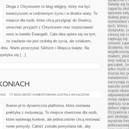
MISTYCYZM
Składa się t
Droga z Chrystusem to blog religijny, który ma być
zapachu skóry
opisania sat
towarzyszem w codziennym życiu i w drodze wiary. To
realnej prac
miejsce dla osób, które chcą przylgnąć do Stwórcy,
rzemiosłem d
tych, którzy
umacniać przyjaźń z Chrystusem oraz rozpoznawać
stolarskie, c
sens w świetle Ewangelii. Cała idea opiera się na tym,
cieszą się c
zapisują się 
że zaufanie nie jest ozdobą do życia, ale szlakiem,
zmienić zawó
działania, k
dniu. Warto przeczytać Sikhizm i Miejsca święte. Na
współczesny
spotyka się […]
mailem, prez
inny rodzaj 
początek, śr
tylko myśli 
można też p
świadomość 
zaczynają z
 KONIACH
warunki prod
często okazu
CIEKAWOSTKI
odpowiedzial
 2026
MOŻLIWOŚĆ KOMENTOWANIA
ZOSTAŁA WYŁĄCZONA
O
mniej nadpro
KONIACH
większy szac
Ikarion.pl to dynamiczna platforma, która zestawia
dobrze odpo
Oczywiście 
praktykę z motywacją. To miejsce stworzone dla osób,
jest ekologi
które wybierają konkret, ale jednocześnie chcą testować
wyraźnie in
jednorazowej
nowe pomysły. Całość została pomyślana tak, aby