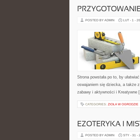
PRZYGOTOWANIE
POSTED BY ADMIN
LUT - 1 - 2
Strona powstała po to, by ułatwia
oswajaniem się dziecka, a także 
zabawy i aktywności i Kreatywne 
CATEGORIES:
ZIOŁA W OGRODZIE
EZOTERYKA I MI
POSTED BY ADMIN
STY - 31 -