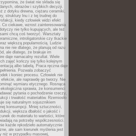
zypomina, że świat nie składa się
danych, obrazów i szybkich decyzji.
eż z dotyku drewna, ciężaru ceramiki,
, struktury lnu i z tej trudnej do
ysfakcji, kiedy człowiek widzi efekt
y. Co ciekawe, wzrost zainteresowania
otyczy nie tylko kupujących, ale też
 sami chcą coś tworzyć. Warsztaty
eramiczne, introligatorskie czy tkackie
oraz większą popularnością. Ludzie
na nie nie dlatego, że planują od razu
d, ale dlatego, że brakuje im
tóre daje namacalny rezultat. Wiele
ch zajęć kończy się tylko kolejnym
entacją albo tabelą. Praca ręczna daje
spełnienia. Pozwala zobaczyć
odek i koniec procesu. Człowiek nie
o efekcie, ale naprawdę go tworzy. Nie
ominąć wymiaru etycznego. Rosnąca
ekologiczna sprawia, że konsumenci
adawać pytania o pochodzenie rzeczy,
ukcji i trwałość materiałów. Rzemiosło
je się naturalnym sojusznikiem
nej konsumpcji. Mniej sztuczności,
dukcji, większa dbałość o jakość i
unek do materiału to wartości, które
wiadają na potrzeby współczesności.
nie każde rękodzieło automatycznie
czne, ale sam kierunek myślenia jest
ny niż w przypadku masowej,