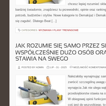
chcesz lepiej rozumieć skła
bardziej świadomie, znajdziesz tu przewodniki, opinie oraz ranki
potrzeb, budżetów i stylów. Nowe kategorie to Demakijaż i Demak
się zagubić. Dlatego Beat […]
CATEGORIES:
WYZWANIA I PLANY TRENINGOWE
JAK ROZUMIE SIĘ SAMO PRZEZ SI
WSPÓŁCZEŚNIE DUŻO OSÓB ORA
STAWIA NA SWEGO
POSTED BY ADMIN
LIP - 31 - 2025
MOŻLIWOŚĆ KOMENTOWAN
Należałoby wynajmując sam
zwrócić szczególną uwagę 
wynajęcia Jak nie ulega wątp
przedsiębiorstw stawia na 
W obiegowej opinii funkcjon
coś jest do wszystkiego, to