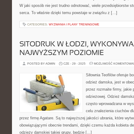
W jaki sposób nie jest trudno odnotować, wiele przedsiębiorstw st
serca. To właśnie dzięki temu powstaje w związku z […]
CATEGORIES:
WYZWANIA I PLANY TRENINGOWE
SITODRUK W ŁODZI, WYKONYWA
NAJWYŻSZYM POZIOMIE
POSTED BY ADMIN
CZE - 29 - 2025
MOŻLIWOŚĆ KOMENTOWA
Siłownia Teofilów oferuje 
odzież damska, jest w obe
przez rozmaite firmy, jakie 
odzieżowej. Odzież damska 
często wprowadzana w wysz
celu znalezienia ciuchów d
przez firmę Agatare. Są to najwyższej jakości ubrania, które wyt
obowiązującymi obecnie trendami, dzięki czemu każda kobieta de
odzieży damskiej takiej grupy, będzie […]