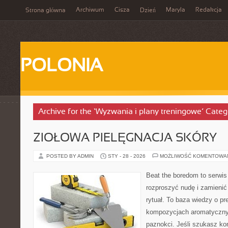
Archiwum
Cisza
Maryla
Redakcja
Strona główna
Dzień
POLONIA
Archive for the ‘Wyzwania i plany treningowe’ Categ
ZIOŁOWA PIELĘGNACJA SKÓRY
POSTED BY ADMIN
STY - 28 - 2026
MOŻLIWOŚĆ KOMENTOWA
Beat the boredom to serwis
rozproszyć nudę i zamienić
rytuał. To baza wiedzy o pr
kompozycjach aromatycznyc
paznokci. Jeśli szukasz k