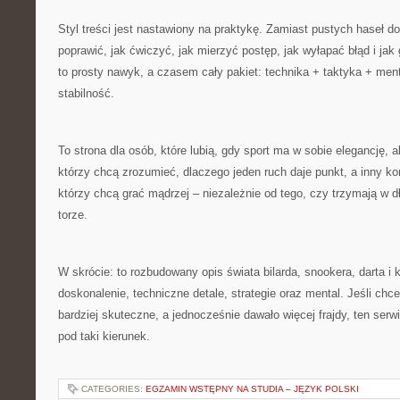
Styl treści jest nastawiony na praktykę. Zamiast pustych haseł d
poprawić, jak ćwiczyć, jak mierzyć postęp, jak wyłapać błąd i ja
to prosty nawyk, a czasem cały pakiet: technika + taktyka + ment
stabilność.
To strona dla osób, które lubią, gdy sport ma w sobie elegancję, al
którzy chcą zrozumieć, dlaczego jeden ruch daje punkt, a inny ko
którzy chcą grać mądrzej – niezależnie od tego, czy trzymają w dł
torze.
W skrócie: to rozbudowany opis świata bilarda, snookera, darta i 
doskonalenie, techniczne detale, strategie oraz mental. Jeśli chc
bardziej skuteczne, a jednocześnie dawało więcej frajdy, ten ser
pod taki kierunek.
CATEGORIES:
EGZAMIN WSTĘPNY NA STUDIA – JĘZYK POLSKI