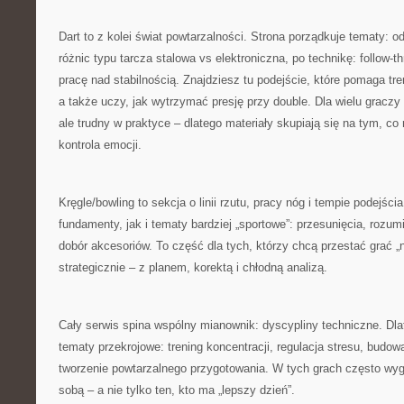
Dart to z kolei świat powtarzalności. Strona porządkuje tematy: 
różnic typu tarcza stalowa vs elektroniczna, po technikę: follow-t
pracę nad stabilnością. Znajdziesz tu podejście, które pomaga t
a także uczy, jak wytrzymać presję przy double. Dla wielu graczy 
ale trudny w praktyce – dlatego materiały skupiają się na tym, co 
kontrola emocji.
Kręgle/bowling to sekcja o linii rzutu, pracy nóg i tempie podejś
fundamenty, jak i tematy bardziej „sportowe”: przesunięcia, rozum
dobór akcesoriów. To część dla tych, którzy chcą przestać grać „
strategicznie – z planem, korektą i chłodną analizą.
Cały serwis spina wspólny mianownik: dyscypliny techniczne. Dlat
tematy przekrojowe: trening koncentracji, regulacja stresu, budow
tworzenie powtarzalnego przygotowania. W tych grach często wygr
sobą – a nie tylko ten, kto ma „lepszy dzień”.