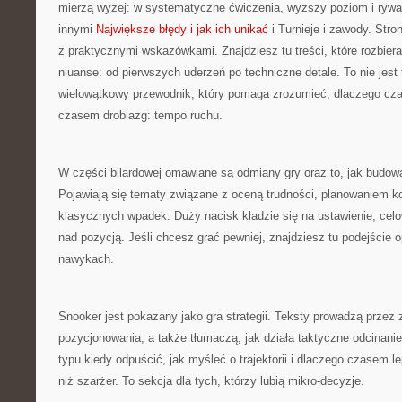
mierzą wyżej: w systematyczne ćwiczenia, wyższy poziom i rywa
innymi
Największe błędy i jak ich unikać
i Turnieje i zawody. Str
z praktycznymi wskazówkami. Znajdziesz tu treści, które rozbiera
niuanse: od pierwszych uderzeń po techniczne detale. To nie jest t
wielowątkowy przewodnik, który pomaga zrozumieć, dlaczego cz
czasem drobiazg: tempo ruchu.
W części bilardowej omawiane są odmiany gry oraz to, jak budowa
Pojawiają się tematy związane z oceną trudności, planowaniem ko
klasycznych wpadek. Duży nacisk kładzie się na ustawienie, cel
nad pozycją. Jeśli chcesz grać pewniej, znajdziesz tu podejście 
nawykach.
Snooker jest pokazany jako gra strategii. Teksty prowadzą przez 
pozycjonowania, a także tłumaczą, jak działa taktyczne odcinanie 
typu kiedy odpuścić, jak myśleć o trajektorii i dlaczego czasem l
niż szarżer. To sekcja dla tych, którzy lubią mikro-decyzje.