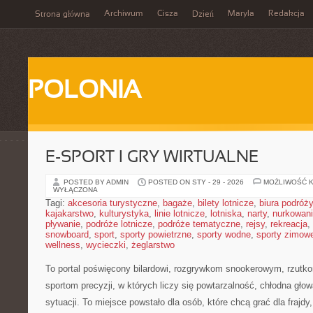
Archiwum
Cisza
Maryla
Redakcja
Strona główna
Dzień
POLONIA
E-SPORT I GRY WIRTUALNE
POSTED BY ADMIN
POSTED ON STY - 29 - 2026
MOŻLIWOŚĆ 
WYŁĄCZONA
Tagi:
akcesoria turystyczne
,
bagaże
,
bilety lotnicze
,
biura podróży
kajakarstwo
,
kulturystyka
,
linie lotnicze
,
lotniska
,
narty
,
nurkowan
pływanie
,
podróże lotnicze
,
podróże tematyczne
,
rejsy
,
rekreacja
,
snowboard
,
sport
,
sporty powietrzne
,
sporty wodne
,
sporty zimow
wellness
,
wycieczki
,
żeglarstwo
To portal poświęcony bilardowi, rozgrywkom snookerowym, rzutk
sportom precyzji, w których liczy się powtarzalność, chłodna głow
sytuacji. To miejsce powstało dla osób, które chcą grać dla frajdy,