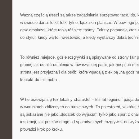
Ważną częścią treści są także zagadnienia sprzętowe: taco, tip, kr
w świecie darta: lotki, lotki tylne, łączniki i plansze. W bowlingu po
oraz drobiazgi, które robią różnicę: taśmy. Teksty pomagają zro
do stylu i kiedy warto inwestować, a kiedy wystarczy dobra techni
To również miejsce, gdzie rozgrywki są opisywane od strony fair
grupie, jak ustalić ustalenia w towarzyskiej partii, jak nie psuć
strona jest przyjazna i dla osób, które wpadają z ekipą „na godzinę”
kontakt do milimetra.
W tle przewija się też lokalny charakter – klimat regionu i pasja 
w warunkach zbliżonych do turniejowych. To przestrzeń, w której bi
są pokazane nie jako „dodatek do wyjścia”, tylko jako sport z cha
inspiracji, jak przejść drogę od sporadycznych rozgrywek do wyż
prowadzi krok po kroku.