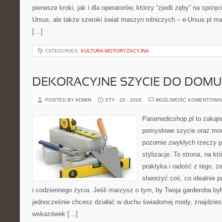
pierwsze kroki, jak i dla operatorów, którzy “zjedli zęby” na sprzęci
Ursus, ale także szeroki świat maszyn rolniczych – e-Ursus.pl 
[…]
CATEGORIES:
KULTURA MOTORYZACYJNA
DEKORACYJNE SZYCIE DO DOMU
POSTED BY ADMIN
STY - 26 - 2026
MOŻLIWOŚĆ KOMENTOWA
Paramedicshop.pl to zakąte
pomysłowe szycie oraz mod
pozornie zwykłych rzeczy p
stylizacje. To strona, na któ
praktyka i radość z tego, 
stworzyć coś, co idealnie p
i codziennego życia. Jeśli marzysz o tym, by Twoja garderoba by
jednocześnie chcesz działać w duchu świadomej mody, znajdziesz
wskazówek […]