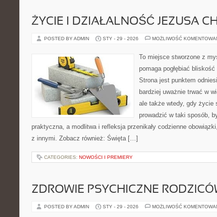
ŻYCIE I DZIAŁALNOŚĆ JEZUSA 
POSTED BY ADMIN
STY - 29 - 2026
MOŻLIWOŚĆ KOMENTOWA
To miejsce stworzone z myś
pomaga pogłębiać bliskość
Strona jest punktem odniesi
bardziej uważnie trwać w wi
ale także wtedy, gdy życie s
prowadzić w taki sposób, b
praktyczna, a modlitwa i refleksja przenikały codzienne obowiązki
z innymi. Zobacz również: Święta […]
CATEGORIES:
NOWOŚCI I PREMIERY
ZDROWIE PSYCHICZNE RODZIC
POSTED BY ADMIN
STY - 29 - 2026
MOŻLIWOŚĆ KOMENTOWA