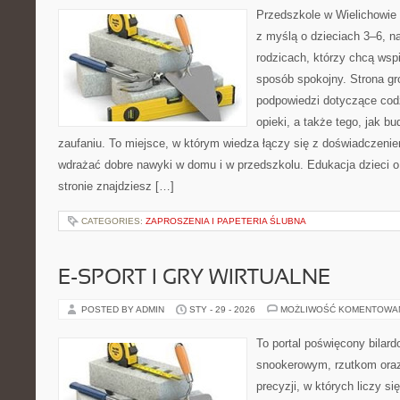
Przedszkole w Wielichowie 
z myślą o dzieciach 3–6, n
rodzicach, którzy chcą wsp
sposób spokojny. Strona g
podpowiedzi dotyczące cod
opieki, a także tego, jak b
zaufaniu. To miejsce, w którym wiedza łączy się z doświadczenie
wdrażać dobre nawyki w domu i w przedszkolu. Edukacja dzieci o
stronie znajdziesz […]
CATEGORIES:
ZAPROSZENIA I PAPETERIA ŚLUBNA
E-SPORT I GRY WIRTUALNE
POSTED BY ADMIN
STY - 29 - 2026
MOŻLIWOŚĆ KOMENTOWA
To portal poświęcony bilar
snookerowym, rzutkom oraz
precyzji, w których liczy s