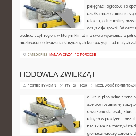
pielęgnacji ogrodów. To opo
działka może zamienić się 
relaksu, gdzie rośliny rozwij
odzyskuje spokój. W centrum
okolice, czyli region, w którym klimat ma swoje wyzwania, a jed
możliwości do tworzenia klasycznych kompozycji – od małych z
CATEGORIES:
MAMA W CIĄŻY I PO PORODZIE
HODOWLA ZWIERZĄT
POSTED BY ADMIN
STY - 26 - 2026
MOŻLIWOŚĆ KOMENTOWA
e-Ursus.pl to pełna strona 
szeroko rozumianej sprzęto
stworzone dla osób, które 
rolnych w praktyce – bez z
naciskiem na rzeczywiste 
gromadzi wiedzę zarówno d