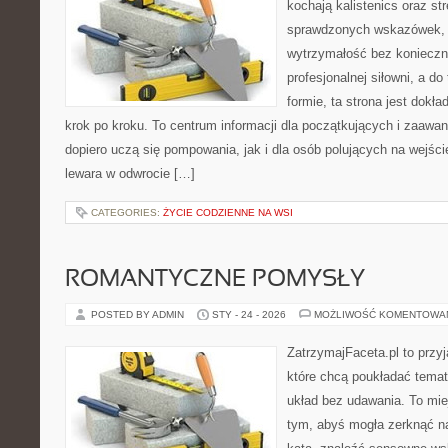
kochają kalistenics oraz st
sprawdzonych wskazówek,
wytrzymałość bez konieczn
profesjonalnej siłowni, a d
formie, ta strona jest dokła
krok po kroku. To centrum informacji dla początkujących i zaawa
dopiero uczą się pompowania, jak i dla osób polujących na wejści
lewara w odwrocie […]
CATEGORIES:
ŻYCIE CODZIENNE NA WSI
ROMANTYCZNE POMYSŁY
POSTED BY ADMIN
STY - 24 - 2026
MOŻLIWOŚĆ KOMENTOWA
ZatrzymajFaceta.pl to przyj
które chcą poukładać tema
układ bez udawania. To mie
tym, abyś mogła zerknąć n