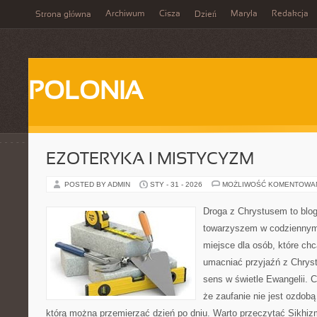
Archiwum
Cisza
Maryla
Redakcja
Strona główna
Dzień
POLONIA
EZOTERYKA I MISTYCYZM
POSTED BY ADMIN
STY - 31 - 2026
MOŻLIWOŚĆ KOMENTOWA
Droga z Chrystusem to blog 
towarzyszem w codziennym 
miejsce dla osób, które ch
umacniać przyjaźń z Chry
sens w świetle Ewangelii. C
że zaufanie nie jest ozdobą
którą można przemierzać dzień po dniu. Warto przeczytać Sikhizm