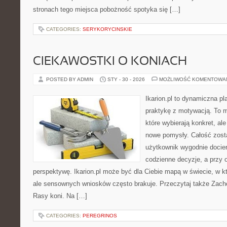
stronach tego miejsca pobożność spotyka się […]
CATEGORIES:
SERYKORYCINSKIE
CIEKAWOSTKI O KONIACH
POSTED BY ADMIN
STY - 30 - 2026
MOŻLIWOŚĆ KOMENTOWA
Ikarion.pl to dynamiczna pl
praktykę z motywacją. To m
które wybierają konkret, al
nowe pomysły. Całość zost
użytkownik wygodnie docier
codzienne decyzje, a przy 
perspektywę. Ikarion.pl może być dla Ciebie mapą w świecie, w kt
ale sensownych wniosków często brakuje. Przeczytaj także Zacho
Rasy koni. Na […]
CATEGORIES:
PEREGRINOS