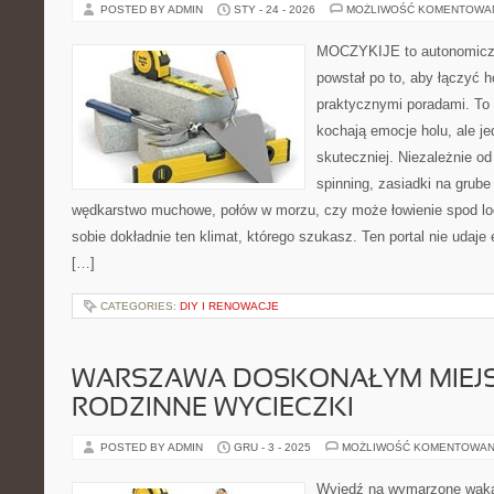
POSTED BY ADMIN
STY - 24 - 2026
MOŻLIWOŚĆ KOMENTOWA
MOCZYKIJE to autonomiczny
powstał po to, aby łączyć 
praktycznymi poradami. To 
kochają emocje holu, ale j
skuteczniej. Niezależnie od
spinning, zasiadki na grube
wędkarstwo muchowe, połów w morzu, czy może łowienie spod
sobie dokładnie ten klimat, którego szukasz. Ten portal nie udaje
[…]
CATEGORIES:
DIY I RENOWACJE
WARSZAWA DOSKONAŁYM MIEJ
RODZINNE WYCIECZKI
POSTED BY ADMIN
GRU - 3 - 2025
MOŻLIWOŚĆ KOMENTOWAN
Wyjedź na wymarzone wakac