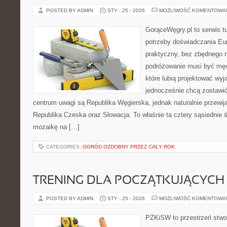
POSTED BY ADMIN
STY - 25 - 2026
MOŻLIWOŚĆ KOMENTOWA
GorąceWęgry.pl to serwis tu
potrzeby doświadczania Eu
praktyczny, bez zbędnego n
podróżowanie musi być męc
które lubią projektować wyj
jednocześnie chcą zostawi
centrum uwagi są Republika Węgierska, jednak naturalnie przewijaj
Republika Czeska oraz Słowacja. To właśnie ta cztery sąsiednie ś
mozaikę na […]
CATEGORIES:
OGRÓD OZDOBNY PRZEZ CAŁY ROK
TRENING DLA POCZĄTKUJĄCYCH
POSTED BY ADMIN
STY - 25 - 2026
MOŻLIWOŚĆ KOMENTOWA
PZKiSW to przestrzeń stwor