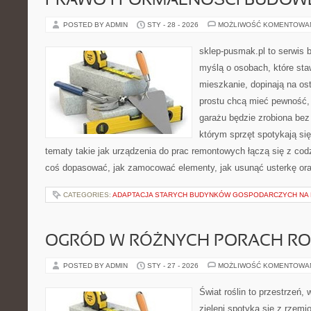
PRAWO I FORMALNOŚCI BUDOW
POSTED BY ADMIN
STY - 28 - 2026
MOŻLIWOŚĆ KOMENTOWA
sklep-pusmak.pl to serwis 
myślą o osobach, które sta
mieszkanie, dopinają na ost
prostu chcą mieć pewność,
garażu będzie zrobiona bez 
którym sprzęt spotykają si
tematy takie jak urządzenia do prac remontowych łączą się z cod
coś dopasować, jak zamocować elementy, jak usunąć usterkę ora
CATEGORIES:
ADAPTACJA STARYCH BUDYNKÓW GOSPODARCZYCH NA 
OGRÓD W RÓŻNYCH PORACH R
POSTED BY ADMIN
STY - 27 - 2026
MOŻLIWOŚĆ KOMENTOWA
Świat roślin to przestrzeń, 
zieleni spotyka się z rzemi