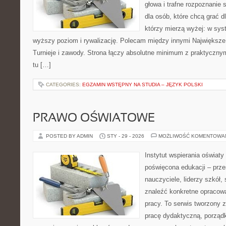
głowa i trafne rozpoznanie 
dla osób, które chcą grać dla
którzy mierzą wyżej: w sys
wyższy poziom i rywalizację. Polecam między innymi Największe b
Turnieje i zawody. Strona łączy absolutne minimum z praktyczn
tu […]
CATEGORIES:
EGZAMIN WSTĘPNY NA STUDIA – JĘZYK POLSKI
PRAWO OŚWIATOWE
POSTED BY ADMIN
STY - 29 - 2026
MOŻLIWOŚĆ KOMENTOWA
Instytut wspierania oświat
poświęcona edukacji – prze
nauczyciele, liderzy szkół
znaleźć konkretne opracow
pracy. To serwis tworzony z
pracę dydaktyczną, porzą