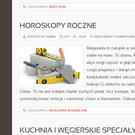
CATEGORIES:
RASY KONI
HOROSKOPY ROCZNE
POSTED BY ADMIN
STY - 25 - 2026
MOŻLIWOŚĆ KOMENTOWA
Margoseila to zakątek w si
siebie na nowo. To strona, 
abyś mógł zajrzeć w głąb te
czego pragniesz i dokąd ch
kiedykolwiek miałeś odczuc
brakuje Ci oddechu na namys
Ciebie. To nie jest kolejna zlepek suchych porad, lecz kompas, 
systematyzować emocje i zamieniać chaos w klarowność. Cieka
CATEGORIES:
AKCESORIA BUDOWLANE
KUCHNIA I WĘGIERSKIE SPECJAŁ