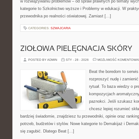
w rozwiązywaniu problemów – od spraw prawnych po tematy wy
kategorie to Szkolnictwo wyższe i Problemy w edukacji. W praktyce
przewodnika po realności oświatowej. Zamiast […]
CATEGORIES:
SZWAJCARIA
ZIOŁOWA PIELĘGNACJA SKÓRY
POSTED BY ADMIN
STY - 28 - 2026
MOŻLIWOŚĆ KOMENTOWA
Beat the boredom to serwis
rozproszyć nudę i zamienić
rytuał. To baza wiedzy o pr
kompozycjach aromatycznyc
paznokci. Jeśli szukasz k
chcesz lepiej rozumieć skła
bardziej świadomie, znajdziesz tu przewodniki, opinie oraz ranki
potrzeb, budżetów i stylów. Nowe kategorie to Demakijaż i Demak
się zagubić. Dlatego Beat […]