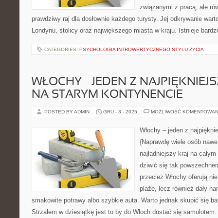
związanymi z pracą, ale r
prawdziwy raj dla dosłownie każdego turysty. Jej odkrywanie wart
Londynu, stolicy oraz największego miasta w kraju. Istnieje bardz
CATEGORIES:
PSYCHOLOGIA INTROWERTYCZNEGO STYLU ŻYCIA
WŁOCHY – JEDEN Z NAJPIĘKNIE
NA STARYM KONTYNENCIE
POSTED BY ADMIN
GRU - 3 - 2025
MOŻLIWOŚĆ KOMENTOWAN
Włochy – jeden z najpiękni
{Naprawdę wiele osób nawet
najładniejszy kraj na całym
dziwić się tak powszechnem
przecież Włochy oferują nie
plaże, lecz również dały na
smakowite potrawy albo szybkie auta. Warto jednak skupić się ba
Strzałem w dziesiątkę jest to by do Włoch dostać się samolotem.