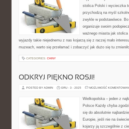
stolica Polski i wycieczka
przychodzą na myśl szkoln
zwykle w podstawówce. Bo p
organizuje swoim podopiec
ważnego miasta jak stolica
wyjazdy takie niejednemu z nas kojarzą się z raczej mało interes
muzeach, warto się przełamać i zobaczyć jak dużo się tu zmieni
CATEGORIES:
CHINY
ODKRYJ PIĘKNO ROSJI!
POSTED BY ADMIN
GRU - 3 - 2025
MOŻLIWOŚĆ KOMENTOWAN
Wielkopolska – jeden z naj
Polsce Każdy chyba zgodzi 
się do absolutnie najbardzi
Europie, jeśli nie na świeci
kojarzy ją szczególnie z c