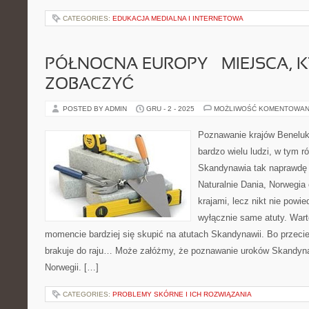
CATEGORIES:
EDUKACJA MEDIALNA I INTERNETOWA
PÓŁNOCNA EUROPY – MIEJSCA, 
ZOBACZYĆ
POSTED BY ADMIN
GRU - 2 - 2025
MOŻLIWOŚĆ KOMENTOWAN
Poznawanie krajów Beneluk
bardzo wielu ludzi, w tym r
Skandynawia tak naprawdę
Naturalnie Dania, Norwegi
krajami, lecz nikt nie powi
wyłącznie same atuty. Wart
momencie bardziej się skupić na atutach Skandynawii. Bo przeci
brakuje do raju… Może załóżmy, że poznawanie uroków Skandyn
Norwegii. […]
CATEGORIES:
PROBLEMY SKÓRNE I ICH ROZWIĄZANIA