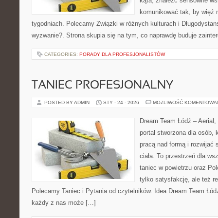
kąta, znaleźć sensowne ws
komunikować tak, by więź n
tygodniach. Polecamy Związki w różnych kulturach i Długodysta
wyzwanie?. Strona skupia się na tym, co naprawdę buduje zainte
CATEGORIES:
PORADY DLA PROFESJONALISTÓW
TANIEC PROFESJONALNY
POSTED BY ADMIN
STY - 24 - 2026
MOŻLIWOŚĆ KOMENTOWA
Dream Team Łódź – Aerial, 
portal stworzona dla osób, 
pracą nad formą i rozwijać
ciała. To przestrzeń dla ws
taniec w powietrzu oraz Pol
tylko satysfakcję, ale też r
Polecamy Taniec i Pytania od czytelników. Idea Dream Team Łódź
każdy z nas może […]