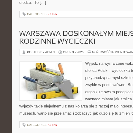
drodze. To […]
CATEGORIES:
CHINY
WARSZAWA DOSKONAŁYM MIEJ
RODZINNE WYCIECZKI
POSTED BY ADMIN
GRU - 3 - 2025
MOŻLIWOŚĆ KOMENTOWAN
Wyjedź na wymarzone wakac
stolica Polski i wycieczka
przychodzą na myśl szkoln
zwykle w podstawówce. Bo p
organizuje swoim podopiec
ważnego miasta jak stolica
wyjazdy takie niejednemu z nas kojarzą się z raczej mało interes
muzeach, warto się przełamać i zobaczyć jak dużo się tu zmieni
CATEGORIES:
CHINY