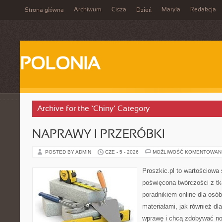
Archiwum
Cisza
Maryla
Redakcja
Strona główna
Dzień
POLONIA
Archive for the ‘Chiny’ Category
NAPRAWY I PRZERÓBKI
POSTED BY ADMIN
CZE - 5 - 2026
MOŻLIWOŚĆ KOMENTOWAN
Proszkic.pl to wartościowa 
poświęcona twórczości z tk
poradnikiem online dla osó
materiałami, jak również dla
wprawę i chcą zdobywać no