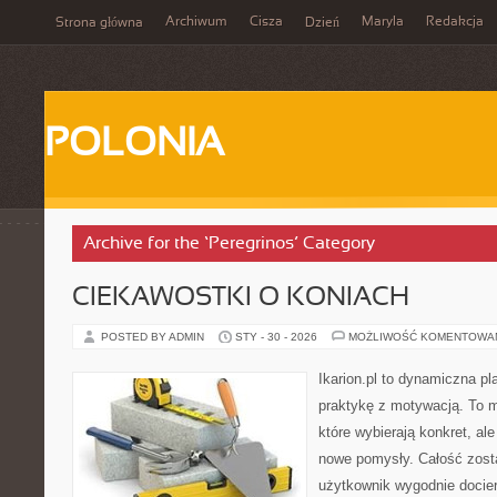
Archiwum
Cisza
Maryla
Redakcja
Strona główna
Dzień
POLONIA
Archive for the ‘Peregrinos’ Category
CIEKAWOSTKI O KONIACH
POSTED BY ADMIN
STY - 30 - 2026
MOŻLIWOŚĆ KOMENTOWA
Ikarion.pl to dynamiczna pl
praktykę z motywacją. To m
które wybierają konkret, al
nowe pomysły. Całość zost
użytkownik wygodnie docier