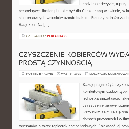
codzienne decyzje, a przy 
perspektywę. Ikarion.pl może być dla Ciebie mapą w świecie, w kt
ale sensownych wniosków często brakuje. Przeczytaj także Zacho
Rasy koni. Na […]
CATEGORIES:
PEREGRINOS
CZYSZCZENIE KOBIERCÓW WYDAJ
PROSTĄ CZYNNOŚCIĄ
POSTED BY ADMIN
WRZ - 9 - 2025
MOŻLIWOŚĆ KOMENTOWAN
Każdy pragnie żyć i wykon
komfortowym Cudowną opini
jednostka sprzątająca, jaki
czyszczenie parowe różnor
wszystkim zajmuje się on
domach prywatnych i w firma
tapczanów, a także tapicerek samochodowych. Jak widać jej prop