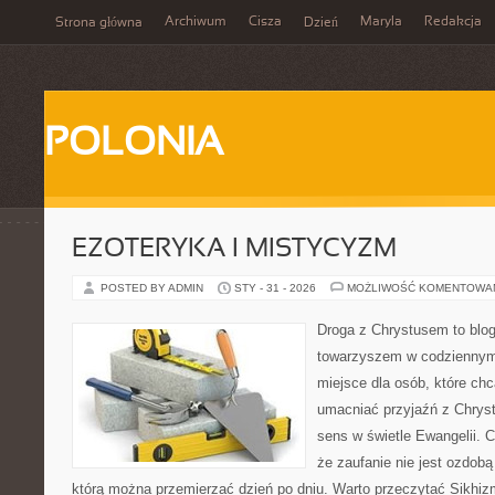
Archiwum
Cisza
Maryla
Redakcja
Strona główna
Dzień
POLONIA
EZOTERYKA I MISTYCYZM
POSTED BY ADMIN
STY - 31 - 2026
MOŻLIWOŚĆ KOMENTOWA
Droga z Chrystusem to blog 
towarzyszem w codziennym 
miejsce dla osób, które ch
umacniać przyjaźń z Chry
sens w świetle Ewangelii. C
że zaufanie nie jest ozdobą
którą można przemierzać dzień po dniu. Warto przeczytać Sikhizm