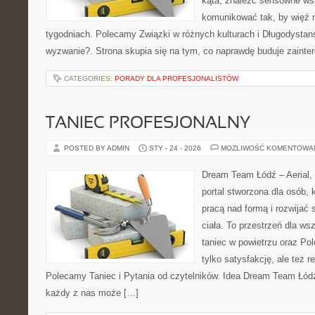
kąta, znaleźć sensowne ws
komunikować tak, by więź n
tygodniach. Polecamy Związki w różnych kulturach i Długodysta
wyzwanie?. Strona skupia się na tym, co naprawdę buduje zainte
CATEGORIES:
PORADY DLA PROFESJONALISTÓW
TANIEC PROFESJONALNY
POSTED BY ADMIN
STY - 24 - 2026
MOŻLIWOŚĆ KOMENTOWA
Dream Team Łódź – Aerial, 
portal stworzona dla osób, 
pracą nad formą i rozwijać
ciała. To przestrzeń dla ws
taniec w powietrzu oraz Pol
tylko satysfakcję, ale też r
Polecamy Taniec i Pytania od czytelników. Idea Dream Team Łódź
każdy z nas może […]