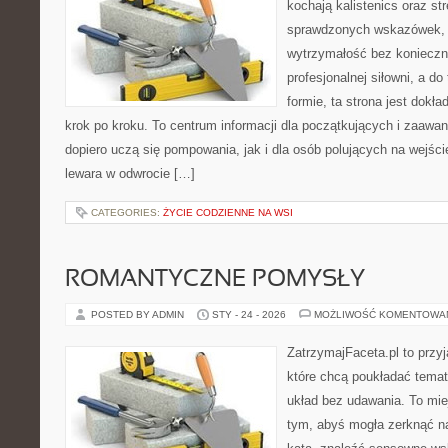
kochają kalistenics oraz st
sprawdzonych wskazówek,
wytrzymałość bez konieczn
profesjonalnej siłowni, a d
formie, ta strona jest dokła
krok po kroku. To centrum informacji dla początkujących i zaawa
dopiero uczą się pompowania, jak i dla osób polujących na wejści
lewara w odwrocie […]
CATEGORIES:
ŻYCIE CODZIENNE NA WSI
ROMANTYCZNE POMYSŁY
POSTED BY ADMIN
STY - 24 - 2026
MOŻLIWOŚĆ KOMENTOWA
ZatrzymajFaceta.pl to przyj
które chcą poukładać tema
układ bez udawania. To mie
tym, abyś mogła zerknąć n