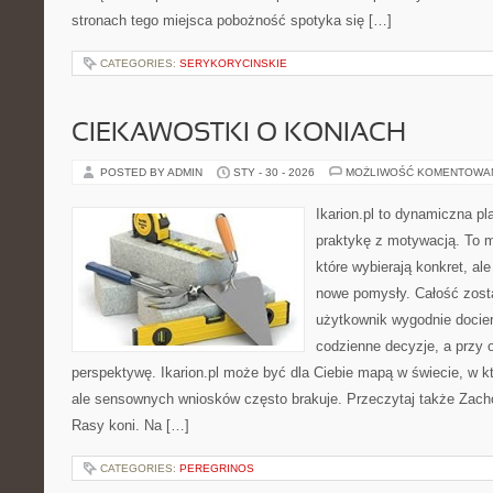
stronach tego miejsca pobożność spotyka się […]
CATEGORIES:
SERYKORYCINSKIE
CIEKAWOSTKI O KONIACH
POSTED BY ADMIN
STY - 30 - 2026
MOŻLIWOŚĆ KOMENTOWA
Ikarion.pl to dynamiczna pl
praktykę z motywacją. To m
które wybierają konkret, al
nowe pomysły. Całość zost
użytkownik wygodnie docier
codzienne decyzje, a przy 
perspektywę. Ikarion.pl może być dla Ciebie mapą w świecie, w kt
ale sensownych wniosków często brakuje. Przeczytaj także Zacho
Rasy koni. Na […]
CATEGORIES:
PEREGRINOS