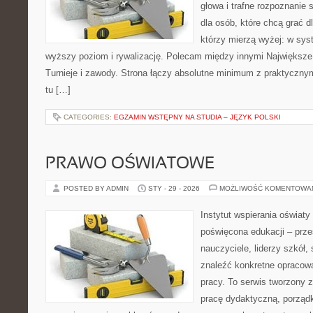
głowa i trafne rozpoznanie 
dla osób, które chcą grać dla
którzy mierzą wyżej: w sys
wyższy poziom i rywalizację. Polecam między innymi Największe b
Turnieje i zawody. Strona łączy absolutne minimum z praktyczn
tu […]
CATEGORIES:
EGZAMIN WSTĘPNY NA STUDIA – JĘZYK POLSKI
PRAWO OŚWIATOWE
POSTED BY ADMIN
STY - 29 - 2026
MOŻLIWOŚĆ KOMENTOWA
Instytut wspierania oświat
poświęcona edukacji – prze
nauczyciele, liderzy szkół
znaleźć konkretne opracow
pracy. To serwis tworzony z
pracę dydaktyczną, porzą