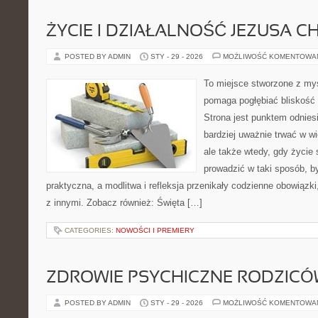
ŻYCIE I DZIAŁALNOŚĆ JEZUSA 
POSTED BY ADMIN
STY - 29 - 2026
MOŻLIWOŚĆ KOMENTOWA
To miejsce stworzone z myś
pomaga pogłębiać bliskość
Strona jest punktem odniesi
bardziej uważnie trwać w wi
ale także wtedy, gdy życie s
prowadzić w taki sposób, b
praktyczna, a modlitwa i refleksja przenikały codzienne obowiązki
z innymi. Zobacz również: Święta […]
CATEGORIES:
NOWOŚCI I PREMIERY
ZDROWIE PSYCHICZNE RODZIC
POSTED BY ADMIN
STY - 29 - 2026
MOŻLIWOŚĆ KOMENTOWA