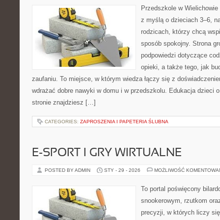
Przedszkole w Wielichowie 
z myślą o dzieciach 3–6, n
rodzicach, którzy chcą wsp
sposób spokojny. Strona g
podpowiedzi dotyczące cod
opieki, a także tego, jak b
zaufaniu. To miejsce, w którym wiedza łączy się z doświadczenie
wdrażać dobre nawyki w domu i w przedszkolu. Edukacja dzieci o
stronie znajdziesz […]
CATEGORIES:
ZAPROSZENIA I PAPETERIA ŚLUBNA
E-SPORT I GRY WIRTUALNE
POSTED BY ADMIN
STY - 29 - 2026
MOŻLIWOŚĆ KOMENTOWA
To portal poświęcony bilar
snookerowym, rzutkom oraz
precyzji, w których liczy s