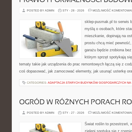
PRAWO I FORMALNOŚCI BUDOW
POSTED BY ADMIN
STY - 28 - 2026
MOŻLIWOŚĆ KOMENTOWA
sklep-pusmak.pl to serwis 
myślą o osobach, które sta
mieszkanie, dopinają na ost
prostu chcą mieć pewność,
garażu będzie zrobiona bez 
którym sprzęt spotykają si
tematy takie jak urządzenia do prac remontowych łączą się z cod
coś dopasować, jak zamocować elementy, jak usunąć usterkę ora
CATEGORIES:
ADAPTACJA STARYCH BUDYNKÓW GOSPODARCZYCH NA 
OGRÓD W RÓŻNYCH PORACH R
POSTED BY ADMIN
STY - 27 - 2026
MOŻLIWOŚĆ KOMENTOWA
Świat roślin to przestrzeń, 
zieleni spotyka się z rzemi