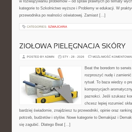
w rozwiązywaniu problemów – od spraw prawnych po tematy wy
kategorie to Szkolnictwo wyższe i Problemy w edukacji. W praktyce
przewodnika po realności oświatowej. Zamiast […]
CATEGORIES:
SZWAJCARIA
ZIOŁOWA PIELĘGNACJA SKÓRY
POSTED BY ADMIN
STY - 28 - 2026
MOŻLIWOŚĆ KOMENTOWA
Beat the boredom to serwis
rozproszyć nudę i zamienić
rytuał. To baza wiedzy o pr
kompozycjach aromatycznyc
paznokci. Jeśli szukasz k
chcesz lepiej rozumieć skła
bardziej świadomie, znajdziesz tu przewodniki, opinie oraz ranki
potrzeb, budżetów i stylów. Nowe kategorie to Demakijaż i Demak
się zagubić. Dlatego Beat […]