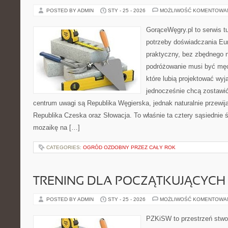
POSTED BY ADMIN
STY - 25 - 2026
MOŻLIWOŚĆ KOMENTOWA
GorąceWęgry.pl to serwis tu
potrzeby doświadczania Eu
praktyczny, bez zbędnego n
podróżowanie musi być męc
które lubią projektować wyj
jednocześnie chcą zostawi
centrum uwagi są Republika Węgierska, jednak naturalnie przewijaj
Republika Czeska oraz Słowacja. To właśnie ta cztery sąsiednie ś
mozaikę na […]
CATEGORIES:
OGRÓD OZDOBNY PRZEZ CAŁY ROK
TRENING DLA POCZĄTKUJĄCYCH
POSTED BY ADMIN
STY - 25 - 2026
MOŻLIWOŚĆ KOMENTOWA
PZKiSW to przestrzeń stwor