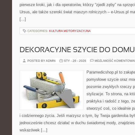
pierwsze kroki, jak i dla operatorów, którzy “zjedli zęby” na sprzęci
Ursus, ale także szeroki świat maszyn rolniczych – e-Ursus.pl 
[…]
CATEGORIES:
KULTURA MOTORYZACYJNA
DEKORACYJNE SZYCIE DO DOMU
POSTED BY ADMIN
STY - 26 - 2026
MOŻLIWOŚĆ KOMENTOWA
Paramedicshop.pl to zakąte
pomysłowe szycie oraz mod
pozornie zwykłych rzeczy p
stylizacje. To strona, na któ
praktyka i radość z tego, 
stworzyć coś, co idealnie p
i codziennego życia. Jeśli marzysz o tym, by Twoja garderoba by
jednocześnie chcesz działać w duchu świadomej mody, znajdziesz
wskazówek […]