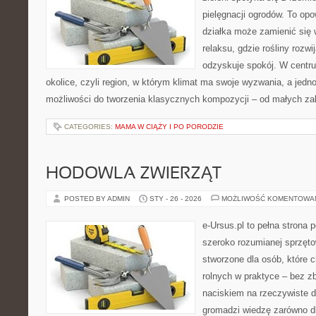
pielęgnacji ogrodów. To opo
działka może zamienić się 
relaksu, gdzie rośliny rozwij
odzyskuje spokój. W centrum
okolice, czyli region, w którym klimat ma swoje wyzwania, a jed
możliwości do tworzenia klasycznych kompozycji – od małych z
CATEGORIES:
MAMA W CIĄŻY I PO PORODZIE
HODOWLA ZWIERZĄT
POSTED BY ADMIN
STY - 26 - 2026
MOŻLIWOŚĆ KOMENTOWA
e-Ursus.pl to pełna strona 
szeroko rozumianej sprzęto
stworzone dla osób, które 
rolnych w praktyce – bez z
naciskiem na rzeczywiste 
gromadzi wiedzę zarówno d