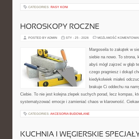
CATEGORIES:
RASY KONI
HOROSKOPY ROCZNE
POSTED BY ADMIN
STY - 25 - 2026
MOŻLIWOŚĆ KOMENTOWA
Margoseila to zakątek w si
siebie na nowo. To strona, 
abyś mógł zajrzeć w głąb te
czego pragniesz i dokąd ch
kiedykolwiek miałeś odczuc
brakuje Ci oddechu na namys
Ciebie. To nie jest kolejna zlepek suchych porad, lecz kompas, 
systematyzować emocje i zamieniać chaos w klarowność. Cieka
CATEGORIES:
AKCESORIA BUDOWLANE
KUCHNIA I WĘGIERSKIE SPECJAŁ