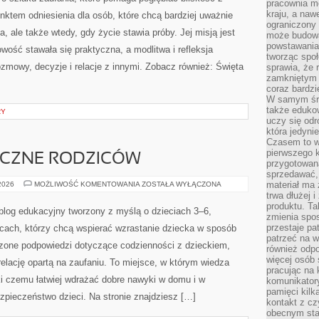
CHRYSTUSA
pracownia m
kraju, a naw
nktem odniesienia dla osób, które chcą bardziej uważnie
ograniczony 
a, ale także wtedy, gdy życie stawia próby. Jej misją jest
może budowa
powstawania 
wość stawała się praktyczna, a modlitwa i refleksja
tworząc społ
ozmowy, decyzje i relacje z innymi. Zobacz również: Święta
sprawia, że r
zamkniętym 
coraz bardzi
W samym śro
także edukow
RY
uczy się odr
która jedyni
Czasem to wł
pierwszego k
ICZNE RODZICÓW
przygotowa
sprzedawać,
ZDROWIE
materiał ma
 2026
MOŻLIWOŚĆ KOMENTOWANIA
ZOSTAŁA WYŁĄCZONA
PSYCHICZNE
trwa dłużej 
RODZICÓW
produktu. Ta
blog edukacyjny tworzony z myślą o dzieciach 3–6,
zmienia spos
przestaje pa
icach, którzy chcą wspierać wzrastanie dziecka w sposób
patrzeć na w
zone podpowiedzi dotyczące codzienności z dzieckiem,
również odpo
więcej osób 
relację opartą na zaufaniu. To miejsce, w którym wiedza
pracując na 
ki czemu łatwiej wdrażać dobre nawyki w domu i w
komunikatory
pamięci kilk
zpieczeństwo dzieci. Na stronie znajdziesz […]
kontakt z cz
obecnym staj