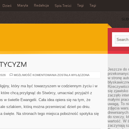
Maryla
Redakcja
Tagi
Tagi
Dzień
Spis Treści
SUB
STYCYZM
Jeszcze do n
przekonanych
EZOTERYKA
 2026
MOŻLIWOŚĆ KOMENTOWANIA
ZOSTAŁA WYŁĄCZONA
w stronę aut
I
MISTYCYZM
błyskawiczn
ligijny, który ma być towarzyszem w codziennym życiu i w
Rzeczywiście
się zjawisko
, które chcą przylgnąć do Stwórcy, umacniać przyjaźń z
zaczęło inte
małymi prac
w świetle Ewangelii. Cała idea opiera się na tym, że
uwagą. To ni
, ale szlakiem, którą można przemierzać dzień po dniu.
zdjęcia wars
drewnianych 
ca święte. Na stronach tego miejsca pobożność spotyka się
do rzeczy, kt
wartość. W ś
zaczynają sz