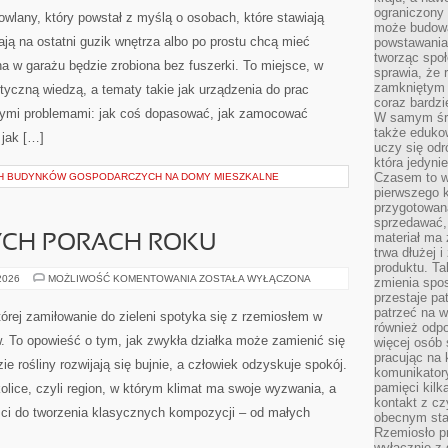
FORMALNOŚCI
ograniczony 
BUDOWLANE
owlany, który powstał z myślą o osobach, które stawiają
może budowa
ją na ostatni guzik wnętrza albo po prostu chcą mieć
powstawania 
tworząc społ
 w garażu będzie zrobiona bez fuszerki. To miejsce, w
sprawia, że r
zamkniętym 
ktyczną wiedzą, a tematy takie jak urządzenia do prac
coraz bardzi
nymi problemami: jak coś dopasować, jak zamocować
W samym śro
także edukow
 jak […]
uczy się odr
która jedyni
Czasem to wł
H BUDYNKÓW GOSPODARCZYCH NA DOMY MIESZKALNE
pierwszego k
przygotowa
sprzedawać,
materiał ma
CH PORACH ROKU
trwa dłużej 
produktu. Ta
OGRÓD
 2026
MOŻLIWOŚĆ KOMENTOWANIA
ZOSTAŁA WYŁĄCZONA
zmienia spos
W
przestaje pa
RÓŻNYCH
PORACH
patrzeć na w
której zamiłowanie do zieleni spotyka się z rzemiosłem w
ROKU
również odpo
ów. To opowieść o tym, jak zwykła działka może zamienić się
więcej osób 
pracując na 
ie rośliny rozwijają się bujnie, a człowiek odzyskuje spokój.
komunikatory
pamięci kilk
kolice, czyli region, w którym klimat ma swoje wyzwania, a
kontakt z cz
ci do tworzenia klasycznych kompozycji – od małych
obecnym staj
Rzemiosło pr
wyłącznie z 