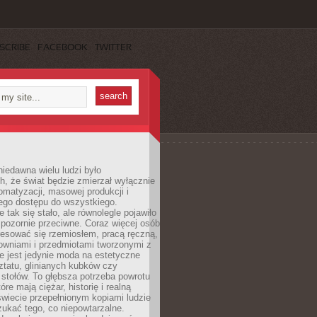
SCRIBE
FACEBOOK
TWITTER
iedawna wielu ludzi było
, że świat będzie zmierzał wyłącznie
omatyzacji, masowej produkcji i
ego dostępu do wszystkiego.
 tak się stało, ale równolegle pojawiło
 pozornie przeciwne. Coraz więcej osób
resować się rzemiosłem, pracą ręczną,
owniami i przedmiotami tworzonymi z
e jest jedynie moda na estetyczne
ztatu, glinianych kubków czy
stołów. To głębsza potrzeba powrotu
óre mają ciężar, historię i realną
wiecie przepełnionym kopiami ludzie
ukać tego, co niepowtarzalne.