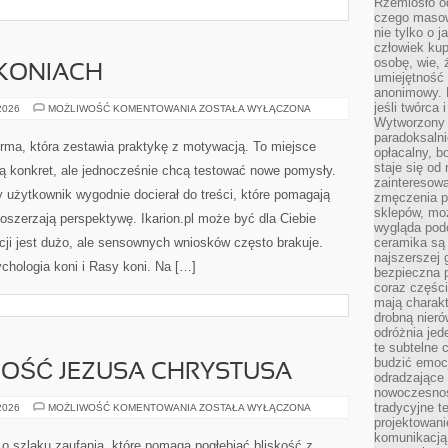
Rzemiosło o
czego masow
nie tylko o 
człowiek kup
osobę, wie, 
 KONIACH
umiejętność 
anonimowy. M
jeśli twórca 
CIEKAWOSTKI
 2026
MOŻLIWOŚĆ KOMENTOWANIA
ZOSTAŁA WYŁĄCZONA
O
Wytworzony 
KONIACH
paradoksalni
forma, która zestawia praktykę z motywacją. To miejsce
opłacalny, bo
staje się od
ją konkret, ale jednocześnie chcą testować nowe pomysły.
zainteresow
 użytkownik wygodnie docierał do treści, które pomagają
zmęczenia p
sklepów, mo
poszerzają perspektywę. Ikarion.pl może być dla Ciebie
wygląda podo
cji jest dużo, ale sensownych wniosków często brakuje.
ceramika są 
najszerszej 
chologia koni i Rasy koni. Na […]
bezpieczna 
coraz części
mają charakt
drobną nieró
odróżnia jed
te subtelne 
budzić emoc
LNOŚĆ JEZUSA CHRYSTUSA
odradzające 
nowoczesnośc
tradycyjne 
ŻYCIE
 2026
MOŻLIWOŚĆ KOMENTOWANIA
ZOSTAŁA WYŁĄCZONA
I
projektowani
DZIAŁALNOŚĆ
komunikacją 
JEZUSA
o szlaku zaufania, które pomaga pogłębiać bliskość z