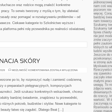
jednorazowej
, słuchacze oraz rodzice mogą znaleźć konkretne
nam coś wa
pozorom nie 
pracy. To serwis tworzony z myślą o tym, by ułatwiać
więcej. Cora
zasady oraz pomagać w rozwiązywaniu problemów – od
bardziej św
nam towarzys
awcze. Ciekawe kategorie to Szkolnictwo wyższe i
Szukamy twó
Szukamy tak
a platforma pełni rolę przewodnika po realności oświatowej.
bywa chaoty
nie jest mod
znów zaczyna
pełni zauto
których to w
ludzki wysił
Jeszcze do n
przekonanych
GNACJA SKÓRY
w stronę aut
błyskawiczn
Rzeczywiście
ZIOŁOWA
 2026
MOŻLIWOŚĆ KOMENTOWANIA
ZOSTAŁA WYŁĄCZONA
PIELĘGNACJA
się zjawisko
SKÓRY
zaczęło inte
worzone po to, by rozproszyć nudę i zamienić codzienną
małymi prac
uwagą. To ni
dzy o preparatach pielęgnacyjnych, kompozycjach
zdjęcia wars
paznokci. Jeśli szukasz konkretnych wskazówek, chcesz
drewnianych 
do rzeczy, kt
rodukty bardziej świadomie, znajdziesz tu przewodniki,
wartość. W ś
zaczynają sz
o różnych potrzeb, budżetów i stylów. Nowe kategorie to
Rzemiosło o
beauty łatwo się zagubić. Dlatego Beat […]
czego masow