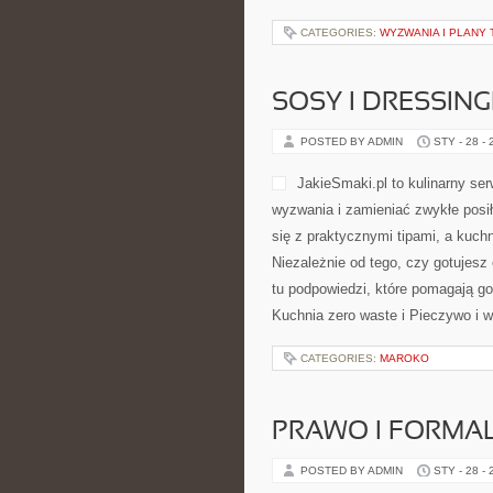
CATEGORIES:
WYZWANIA I PLANY
SOSY I DRESSING
POSTED BY ADMIN
STY - 28 -
JakieSmaki.pl to kulinarny se
wyzwania i zamieniać zwykłe posił
się z praktycznymi tipami, a kuch
Niezależnie od tego, czy gotujesz 
tu podpowiedzi, które pomagają go
Kuchnia zero waste i Pieczywo i w
CATEGORIES:
MAROKO
PRAWO I FORMA
POSTED BY ADMIN
STY - 28 -