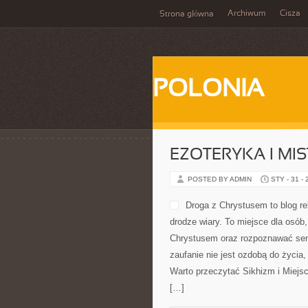
Archiwum
Cisza
Strona główna
POLONIA
EZOTERYKA I MI
POSTED BY ADMIN
STY - 31 -
Droga z Chrystusem to blog re
drodze wiary. To miejsce dla osób
Chrystusem oraz rozpoznawać sens 
zaufanie nie jest ozdobą do życia
Warto przeczytać Sikhizm i Miejs
[…]