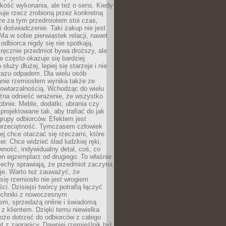
jakość wykonania, ale też o sens. Kiedy
uje rzecz zrobioną przez konkretną
że za tym przedmiotem stoi czas,
i doświadczenie. Taki zakup nie jest
a w sobie pierwiastek relacji, nawet
i odbiorca nigdy się nie spotkają.
ręcznie przedmiot bywa droższy, ale
e często okazuje się bardziej
 służy dłużej, lepiej się starzeje i nie
 razu odpadem. Dla wielu osób
anie rzemiosłem wynika także ze
owtarzalnością. Wchodząc do wielu
żna odnieść wrażenie, że wszystko
bnie. Meble, dodatki, ubrania czy
projektowane tak, aby trafiać do jak
grupy odbiorców. Efektem jest
przeciętność. Tymczasem człowiek
ej chce otaczać się rzeczami, które
er. Chce widzieć ślad ludzkiej ręki,
wność, indywidualny detal, coś, co
en egzemplarz od drugiego. To właśnie
cechy sprawiają, że przedmiot zaczyna
je. Warto też zauważyć, że
się rzemiosło nie jest wrogiem
i. Dzisiejsi twórcy potrafią łączyć
techniki z nowoczesnym
em, sprzedażą online i świadomą
z klientem. Dzięki temu niewielka
oże dotrzeć do odbiorców z całego
et z zagranicy. Dawniej rzemieślnik był