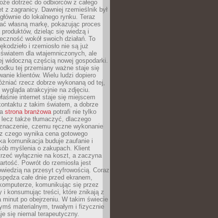
oże dotrzeć do odbiorców z całego
et z zagranicy. Dawniej rzemieślnik był
głównie do lokalnego rynku. Teraz
ć własną markę, pokazując proces
produktów, dzieląc się wiedzą i
eczność wokół swoich działań. To
ękodzieło i rzemiosło nie są już
światem dla wtajemniczonych, ale
ej widoczną częścią nowej gospodarki.
dku tej przemiany ważne staje się
anie klientów. Wielu ludzi dopiero
óżniać rzecz dobrze wykonaną od tej,
e wygląda atrakcyjnie na zdjęciu.
aśnie internet staje się miejscem
ontaktu z takim światem, a dobrze
na
strona branżowa
potrafi nie tylko
 lecz także tłumaczyć, dlaczego
 znaczenie, czemu ręczne wykonanie
i z czego wynika cena gotowego
ka komunikacja buduje zaufanie i
ób myślenia o zakupach. Klient
trzeć wyłącznie na koszt, a zaczyna
artość. Powrót do rzemiosła jest
wiedzią na przesyt cyfrowością. Coraz
spędza całe dnie przed ekranem,
komputerze, komunikując się przez
 i konsumując treści, które znikają z
a minut po obejrzeniu. W takim świecie
ymś materialnym, trwałym i fizycznie
e się niemal terapeutyczny.