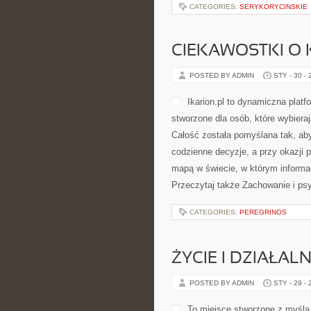
CATEGORIES:
SERYKORYCINSKIE
CIEKAWOSTKI O
POSTED BY ADMIN
STY - 30 -
Ikarion.pl to dynamiczna plat
stworzone dla osób, które wybiera
Całość została pomyślana tak, aby
codzienne decyzje, a przy okazji 
mapą w świecie, w którym informa
Przeczytaj także Zachowanie i psy
CATEGORIES:
PEREGRINOS
ŻYCIE I DZIAŁA
POSTED BY ADMIN
STY - 29 -
To miejsce stworzone z myślą 