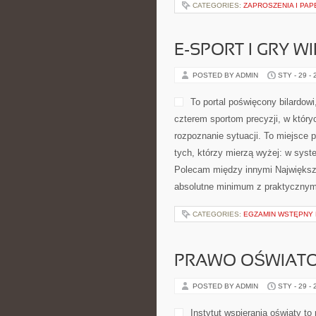
CATEGORIES:
ZAPROSZENIA I PAP
E-SPORT I GRY W
POSTED BY ADMIN
STY - 29 -
To portal poświęcony bilardo
czterem sportom precyzji, w któryc
rozpoznanie sytuacji. To miejsce po
tych, którzy mierzą wyżej: w syst
Polecam między innymi Największe 
absolutne minimum z praktycznym
CATEGORIES:
EGZAMIN WSTĘPNY N
PRAWO OŚWIAT
POSTED BY ADMIN
STY - 29 -
Instytut wspierania oświaty t