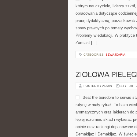
którym nauczyciele, liderzy szkół
opracowania dotyczące codziennej 
pracę dydaktyczną, porządkować 
spraw prawnych po tematy wychow
Problemy w edukacji. W praktyce t
Zamiast […]
CATEGORIES:
SZWAJCARIA
ZIOŁOWA PIELĘ
POSTED BY ADMIN
STY - 28 -
Beat the boredom to serwis st
rutynę w mały rytuał. To baza wie
aromatycznych oraz lakierach do 
lepiej rozumieć skład i wybierać p
opinie oraz rankingi dopasowane d
Demakijaż i Demakijaż. W świecie 