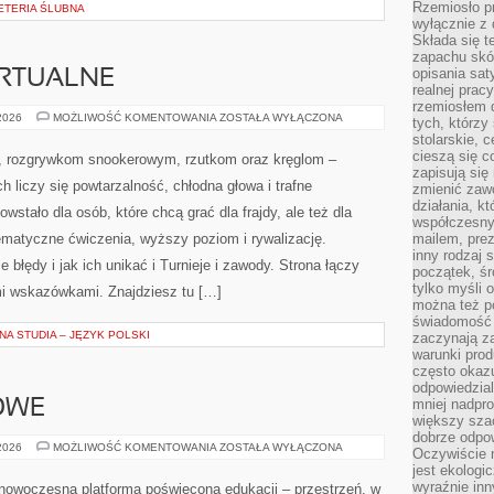
Rzemiosło pr
ETERIA ŚLUBNA
wyłącznie z 
Składa się t
zapachu skóry
opisania sat
IRTUALNE
realnej prac
rzemiosłem d
E-
 2026
MOŻLIWOŚĆ KOMENTOWANIA
ZOSTAŁA WYŁĄCZONA
tych, którzy
SPORT
stolarskie, c
I
GRY
cieszą się c
wi, rozgrywkom snookerowym, rzutkom oraz kręglom –
WIRTUALNE
zapisują się 
h liczy się powtarzalność, chłodna głowa i trafne
zmienić zawó
działania, k
wstało dla osób, które chcą grać dla frajdy, ale też dla
współczesny
ematyczne ćwiczenia, wyższy poziom i rywalizację.
mailem, prez
inny rodzaj 
błędy i jak ich unikać i Turnieje i zawody. Strona łączy
początek, śr
tylko myśli 
i wskazówkami. Znajdziesz tu […]
można też p
świadomość 
A STUDIA – JĘZYK POLSKI
zaczynają z
warunki prod
często okazu
odpowiedzial
mniej nadpro
OWE
większy szac
dobrze odpo
PRAWO
 2026
MOŻLIWOŚĆ KOMENTOWANIA
ZOSTAŁA WYŁĄCZONA
Oczywiście 
OŚWIATOWE
jest ekologi
wyraźnie in
o nowoczesna platforma poświęcona edukacji – przestrzeń, w