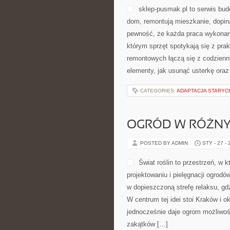
sklep-pusmak.pl to serwis bud
dom, remontują mieszkanie, dopina
pewność, że każda praca wykonana
którym sprzęt spotykają się z pra
remontowych łączą się z codzien
elementy, jak usunąć usterkę oraz
CATEGORIES:
ADAPTACJA STARYC
OGRÓD W RÓŻNY
POSTED BY ADMIN
STY - 27 -
Świat roślin to przestrzeń, w 
projektowaniu i pielęgnacji ogrod
w dopieszczoną strefę relaksu, gdz
W centrum tej idei stoi Kraków i o
jednocześnie daje ogrom możliwoś
zakątków […]