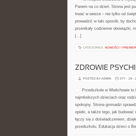
Panem na co dzień. Strona jest pu
trwać w wierze – nie tylko od święt
prowadzić w taki sposób, by ducho
przenikały codzienne obowiązki, r
[…]
CATEGORIES:
NOWOŚCI I PREMIE
ZDROWIE PSYCH
POSTED BY ADMIN
STY - 29 -
Przedszkole w Wielichowie to 
najmłodszych dzieciach oraz rodz
spokojny. Strona gromadzi sprawd
opieki, a także tego, jak budować 
łączy się z doświadczeniem, dzię
przedszkolu. Edukacja dzieci o Be