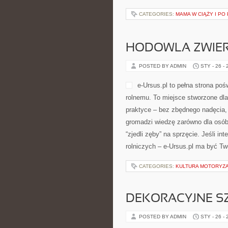
CATEGORIES:
MAMA W CIĄŻY I PO
HODOWLA ZWIE
POSTED BY ADMIN
STY - 26 -
e-Ursus.pl to pełna strona po
rolnemu. To miejsce stworzone dl
praktyce – bez zbędnego nadęcia,
gromadzi wiedzę zarówno dla osób s
“zjedli zęby” na sprzęcie. Jeśli in
rolniczych – e-Ursus.pl ma być T
CATEGORIES:
KULTURA MOTORYZ
DEKORACYJNE S
POSTED BY ADMIN
STY - 26 -