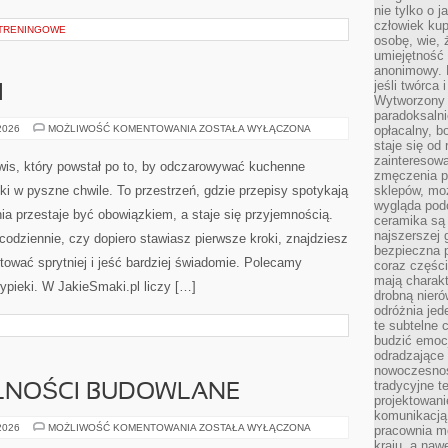
nie tylko o 
człowiek kup
 TRENINGOWE
osobę, wie, 
umiejętność 
anonimowy. M
jeśli twórca 
I
Wytworzony 
paradoksalni
SOSY
 2026
MOŻLIWOŚĆ KOMENTOWANIA
ZOSTAŁA WYŁĄCZONA
opłacalny, bo
I
staje się od
DRESSINGI
zainteresow
rwis, który powstał po to, by odczarowywać kuchenne
zmęczenia p
ki w pyszne chwile. To przestrzeń, gdzie przepisy spotykają
sklepów, mo
wygląda podo
nia przestaje być obowiązkiem, a staje się przyjemnością.
ceramika są 
najszerszej 
codziennie, czy dopiero stawiasz pierwsze kroki, znajdziesz
bezpieczna 
tować sprytniej i jeść bardziej świadomie. Polecamy
coraz części
mają charakt
ypieki. W JakieSmaki.pl liczy […]
drobną nieró
odróżnia jed
te subtelne 
budzić emoc
odradzające 
nowoczesnośc
tradycyjne 
LNOŚCI BUDOWLANE
projektowani
komunikacją 
PRAWO
 2026
MOŻLIWOŚĆ KOMENTOWANIA
ZOSTAŁA WYŁĄCZONA
pracownia m
I
kraju, a naw