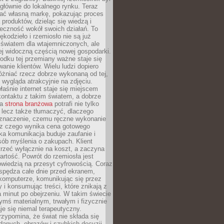
głównie do lokalnego rynku. Teraz
ć własną markę, pokazując proces
produktów, dzieląc się wiedzą i
eczność wokół swoich działań. To
ękodzieło i rzemiosło nie są już
światem dla wtajemniczonych, ale
ej widoczną częścią nowej gospodarki.
dku tej przemiany ważne staje się
anie klientów. Wielu ludzi dopiero
óżniać rzecz dobrze wykonaną od tej,
e wygląda atrakcyjnie na zdjęciu.
aśnie internet staje się miejscem
ontaktu z takim światem, a dobrze
na
strona branżowa
potrafi nie tylko
 lecz także tłumaczyć, dlaczego
 znaczenie, czemu ręczne wykonanie
i z czego wynika cena gotowego
ka komunikacja buduje zaufanie i
ób myślenia o zakupach. Klient
trzeć wyłącznie na koszt, a zaczyna
artość. Powrót do rzemiosła jest
wiedzią na przesyt cyfrowością. Coraz
spędza całe dnie przed ekranem,
komputerze, komunikując się przez
 i konsumując treści, które znikają z
a minut po obejrzeniu. W takim świecie
ymś materialnym, trwałym i fizycznie
e się niemal terapeutyczny.
zypomina, że świat nie składa się
danych, obrazów i szybkich decyzji.