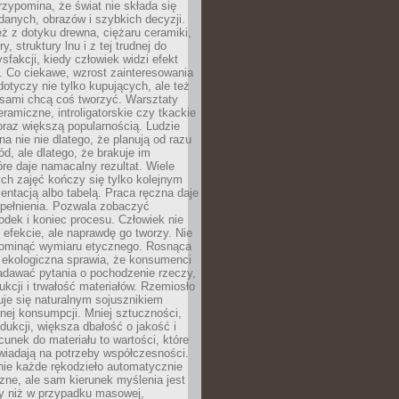
zypomina, że świat nie składa się
danych, obrazów i szybkich decyzji.
eż z dotyku drewna, ciężaru ceramiki,
, struktury lnu i z tej trudnej do
ysfakcji, kiedy człowiek widzi efekt
y. Co ciekawe, wzrost zainteresowania
otyczy nie tylko kupujących, ale też
 sami chcą coś tworzyć. Warsztaty
eramiczne, introligatorskie czy tkackie
oraz większą popularnością. Ludzie
na nie nie dlatego, że planują od razu
d, ale dlatego, że brakuje im
tóre daje namacalny rezultat. Wiele
ch zajęć kończy się tylko kolejnym
entacją albo tabelą. Praca ręczna daje
spełnienia. Pozwala zobaczyć
odek i koniec procesu. Człowiek nie
o efekcie, ale naprawdę go tworzy. Nie
ominąć wymiaru etycznego. Rosnąca
ekologiczna sprawia, że konsumenci
adawać pytania o pochodzenie rzeczy,
ukcji i trwałość materiałów. Rzemiosło
je się naturalnym sojusznikiem
nej konsumpcji. Mniej sztuczności,
dukcji, większa dbałość o jakość i
unek do materiału to wartości, które
wiadają na potrzeby współczesności.
nie każde rękodzieło automatycznie
czne, ale sam kierunek myślenia jest
ny niż w przypadku masowej,