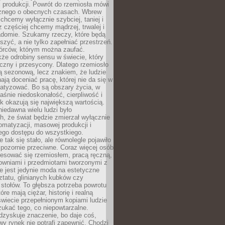
 produkcji. Powrót do rzemiosła mówi
żnego o obecnych czasach. Wbrew
chcemy wyłącznie szybciej, taniej i
z częściej chcemy mądrzej, trwalej i
iadomie. Szukamy rzeczy, które będą
zyć, a nie tylko zapełniać przestrzeń.
rców, którym można zaufać.
że odrobiny sensu w świecie, który
czny i przesycony. Dlatego rzemiosło
ą sezonową, lecz znakiem, że ludzie
ją doceniać pracę, której nie da się w
matyzować. Bo są obszary życia, w
łaśnie niedoskonałość, cierpliwość i
ek okazują się największą wartością.
iedawna wielu ludzi było
, że świat będzie zmierzał wyłącznie
omatyzacji, masowej produkcji i
ego dostępu do wszystkiego.
 tak się stało, ale równolegle pojawiło
 pozornie przeciwne. Coraz więcej osób
resować się rzemiosłem, pracą ręczną,
owniami i przedmiotami tworzonymi z
e jest jedynie moda na estetyczne
ztatu, glinianych kubków czy
stołów. To głębsza potrzeba powrotu
óre mają ciężar, historię i realną
wiecie przepełnionym kopiami ludzie
ukać tego, co niepowtarzalne.
dzyskuje znaczenie, bo daje coś,
y rynek nie potrafi zapewnić. Chodzi