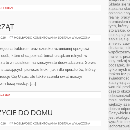
Składa się t
 PORODZIE
zapachu skóry
opisania sat
realnej prac
rzemiosłem d
tych, którzy
RZĄT
stolarskie, c
cieszą się c
HODOWLA
 2026
MOŻLIWOŚĆ KOMENTOWANIA
ZOSTAŁA WYŁĄCZONA
zapisują się 
ZWIERZĄT
zmienić zawó
działania, k
święcona traktorom oraz szeroko rozumianej sprzętowi
współczesny
a osób, które chcą poznać temat urządzeń rolnych w
mailem, prez
inny rodzaj 
 za to z naciskiem na rzeczywiste doświadczenia. Serwis
początek, śr
tawiających pierwsze kroki, jak i dla operatorów, którzy
tylko myśli 
można też p
teresuje Cię Ursus, ale także szeroki świat maszyn
świadomość 
zaczynają z
woim bazą wiedzy. […]
warunki prod
często okazu
ACYJNA
odpowiedzial
mniej nadpro
większy szac
dobrze odpo
ZYCIE DO DOMU
Oczywiście 
jest ekologi
wyraźnie in
DEKORACYJNE
 2026
MOŻLIWOŚĆ KOMENTOWANIA
ZOSTAŁA WYŁĄCZONA
jednorazowej
SZYCIE
DO