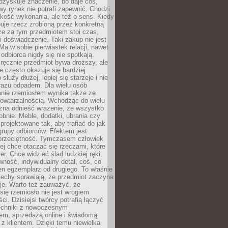
dzyskuje znaczenie, bo daje coś,
y rynek nie potrafi zapewnić. Chodzi
jakość wykonania, ale też o sens. Kiedy
uje rzecz zrobioną przez konkretną
że za tym przedmiotem stoi czas,
i doświadczenie. Taki zakup nie jest
a w sobie pierwiastek relacji, nawet
i odbiorca nigdy się nie spotkają.
ręcznie przedmiot bywa droższy, ale
e często okazuje się bardziej
 służy dłużej, lepiej się starzeje i nie
 razu odpadem. Dla wielu osób
anie rzemiosłem wynika także ze
owtarzalnością. Wchodząc do wielu
żna odnieść wrażenie, że wszystko
bnie. Meble, dodatki, ubrania czy
projektowane tak, aby trafiać do jak
grupy odbiorców. Efektem jest
przeciętność. Tymczasem człowiek
ej chce otaczać się rzeczami, które
er. Chce widzieć ślad ludzkiej ręki,
wność, indywidualny detal, coś, co
en egzemplarz od drugiego. To właśnie
cechy sprawiają, że przedmiot zaczyna
je. Warto też zauważyć, że
się rzemiosło nie jest wrogiem
i. Dzisiejsi twórcy potrafią łączyć
techniki z nowoczesnym
em, sprzedażą online i świadomą
z klientem. Dzięki temu niewielka