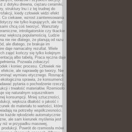
eż z dotyku drewna, ciężaru ceramiki,
, struktury lnu i z tej trudnej do
ysfakcji, kiedy człowiek widzi efekt
y. Co ciekawe, wzrost zainteresowania
otyczy nie tylko kupujących, ale też
 sami chcą coś tworzyć. Warsztaty
eramiczne, introligatorskie czy tkackie
oraz większą popularnością. Ludzie
na nie nie dlatego, że planują od razu
d, ale dlatego, że brakuje im
tóre daje namacalny rezultat. Wiele
ch zajęć kończy się tylko kolejnym
entacją albo tabelą. Praca ręczna daje
spełnienia. Pozwala zobaczyć
odek i koniec procesu. Człowiek nie
o efekcie, ale naprawdę go tworzy. Nie
ominąć wymiaru etycznego. Rosnąca
ekologiczna sprawia, że konsumenci
adawać pytania o pochodzenie rzeczy,
ukcji i trwałość materiałów. Rzemiosło
je się naturalnym sojusznikiem
nej konsumpcji. Mniej sztuczności,
dukcji, większa dbałość o jakość i
unek do materiału to wartości, które
wiadają na potrzeby współczesności.
nie każde rękodzieło automatycznie
czne, ale sam kierunek myślenia jest
ny niż w przypadku masowej,
 produkcji. Powrót do rzemiosła mówi