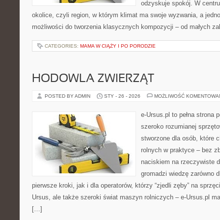
odzyskuje spokój. W centrum
okolice, czyli region, w którym klimat ma swoje wyzwania, a jed
możliwości do tworzenia klasycznych kompozycji – od małych z
CATEGORIES:
MAMA W CIĄŻY I PO PORODZIE
HODOWLA ZWIERZĄT
POSTED BY ADMIN
STY - 26 - 2026
MOŻLIWOŚĆ KOMENTOWA
e-Ursus.pl to pełna strona 
szeroko rozumianej sprzęto
stworzone dla osób, które 
rolnych w praktyce – bez z
naciskiem na rzeczywiste 
gromadzi wiedzę zarówno d
pierwsze kroki, jak i dla operatorów, którzy “zjedli zęby” na sprzęci
Ursus, ale także szeroki świat maszyn rolniczych – e-Ursus.pl 
[…]