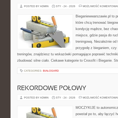
POSTED BY ADMIN
STY - 24 - 2026
MOŻLIWOŚĆ KOMENTOWA
Bieganiewwarszawie.pl to p
które chcą trenować biegowo
kondycję mądrze, bez chaos
miejsce, gdzie pasja do ru
treningową. Niezależnie od
przygodę z bieganiem, czy 
treningów, znajdziesz tu wskazówki pomagające poprawić technik
zbudować silne ciało. Ciekawe kategorie to Crossfit i Bieganie. S
CATEGORIES:
BIAŁOGARD
REKORDOWE POŁOWY
POSTED BY ADMIN
STY - 24 - 2026
MOŻLIWOŚĆ KOMENTOWA
MOCZYKIJE to autonomiczny
powstał po to, aby łączyć 