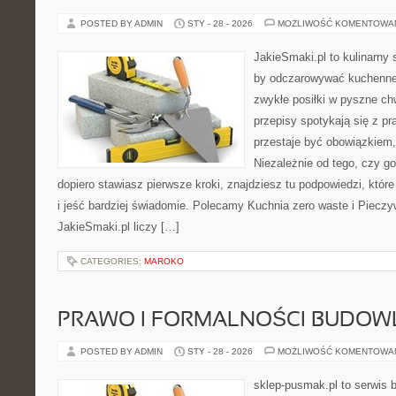
POSTED BY ADMIN
STY - 28 - 2026
MOŻLIWOŚĆ KOMENTOWA
JakieSmaki.pl to kulinarny s
by odczarowywać kuchenne
zwykłe posiłki w pyszne chw
przepisy spotykają się z pr
przestaje być obowiązkiem,
Niezależnie od tego, czy go
dopiero stawiasz pierwsze kroki, znajdziesz tu podpowiedzi, któr
i jeść bardziej świadomie. Polecamy Kuchnia zero waste i Pieczy
JakieSmaki.pl liczy […]
CATEGORIES:
MAROKO
PRAWO I FORMALNOŚCI BUDOW
POSTED BY ADMIN
STY - 28 - 2026
MOŻLIWOŚĆ KOMENTOWA
sklep-pusmak.pl to serwis 