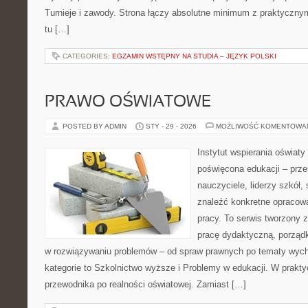
Turnieje i zawody. Strona łączy absolutne minimum z praktyczn
tu […]
CATEGORIES:
EGZAMIN WSTĘPNY NA STUDIA – JĘZYK POLSKI
PRAWO OŚWIATOWE
POSTED BY ADMIN
STY - 29 - 2026
MOŻLIWOŚĆ KOMENTOWA
Instytut wspierania oświat
poświęcona edukacji – prze
nauczyciele, liderzy szkół
znaleźć konkretne opracow
pracy. To serwis tworzony z
pracę dydaktyczną, porzą
w rozwiązywaniu problemów – od spraw prawnych po tematy wy
kategorie to Szkolnictwo wyższe i Problemy w edukacji. W praktyce
przewodnika po realności oświatowej. Zamiast […]