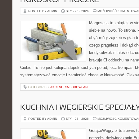
HOROSKOPY ROCZNE
POSTED BY ADMIN
STY - 25 - 2026
MOŻLIWOŚĆ KOMENTOWA
Margoseila to zakątek w si
siebie na nowo. To strona, 
abyś mógł zajrzeć w głąb te
czego pragniesz i dokąd ch
kiedykolwiek miałeś odczuc
brakuje Ci oddechu na namys
Ciebie. To nie jest kolejna zlepek suchych porad, lecz kompas, 
systematyzować emocje i zamieniać chaos w klarowność. Cieka
CATEGORIES:
AKCESORIA BUDOWLANE
KUCHNIA I WĘGIERSKIE SPECJAŁ
POSTED BY ADMIN
STY - 25 - 2026
MOŻLIWOŚĆ KOMENTOWA
GorąceWęgry.pl to serwis tu
potrzeby doświadczania Eu