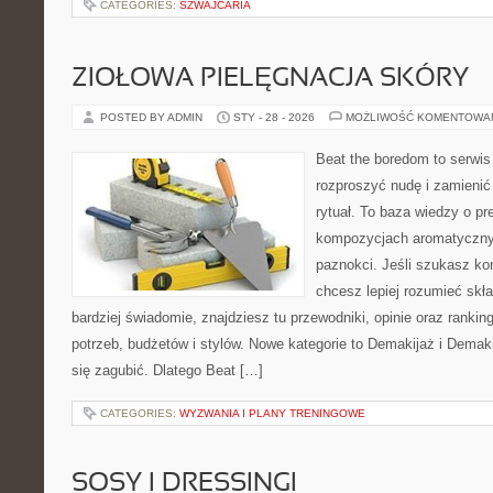
CATEGORIES:
SZWAJCARIA
ZIOŁOWA PIELĘGNACJA SKÓRY
POSTED BY ADMIN
STY - 28 - 2026
MOŻLIWOŚĆ KOMENTOWA
Beat the boredom to serwis
rozproszyć nudę i zamienić
rytuał. To baza wiedzy o pr
kompozycjach aromatycznyc
paznokci. Jeśli szukasz k
chcesz lepiej rozumieć skła
bardziej świadomie, znajdziesz tu przewodniki, opinie oraz ranki
potrzeb, budżetów i stylów. Nowe kategorie to Demakijaż i Demak
się zagubić. Dlatego Beat […]
CATEGORIES:
WYZWANIA I PLANY TRENINGOWE
SOSY I DRESSINGI