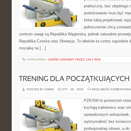
praktyczny, bez zbędnego n
podróżowanie musi być męc
które lubią projektować wyj
jednocześnie chcą zostawi
centrum uwagi są Republika Węgierska, jednak naturalnie przewijaj
Republika Czeska oraz Słowacja. To właśnie ta cztery sąsiednie ś
mozaikę na […]
CATEGORIES:
OGRÓD OZDOBNY PRZEZ CAŁY ROK
TRENING DLA POCZĄTKUJĄCYCH
POSTED BY ADMIN
STY - 25 - 2026
MOŻLIWOŚĆ KOMENTOWA
PZKiSW to przestrzeń stwor
kochają kalistenics oraz st
sprawdzonych wskazówek,
wytrzymałość bez konieczn
profesjonalnej siłowni, a d