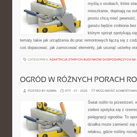
myślą o osobach, które sta
mieszkanie, dopinają na ost
prostu chcą mieć pewność,
garażu będzie zrobiona bez 
którym sprzęt spotykają si
tematy takie jak urządzenia do prac remontowych łączą się z cod
coś dopasować, jak zamocować elementy, jak usunąć usterkę ora
CATEGORIES:
ADAPTACJA STARYCH BUDYNKÓW GOSPODARCZYCH NA 
OGRÓD W RÓŻNYCH PORACH R
POSTED BY ADMIN
STY - 27 - 2026
MOŻLIWOŚĆ KOMENTOWA
Świat roślin to przestrzeń, 
zieleni spotyka się z rzemi
pielęgnacji ogrodów. To opo
działka może zamienić się 
relaksu, gdzie rośliny rozwij