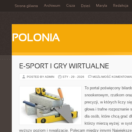
Archiwum
Cisza
Maryla
Redakcja
Strona główna
Dzień
POLONIA
E-SPORT I GRY WIRTUALNE
POSTED BY ADMIN
STY - 29 - 2026
MOŻLIWOŚĆ KOMENTOWA
To portal poświęcony bilar
snookerowym, rzutkom oraz
precyzji, w których liczy s
głowa i trafne rozpoznanie 
dla osób, które chcą grać dla
którzy mierzą wyżej: w sys
wyższy poziom i rywalizację. Polecam między innymi Największe b