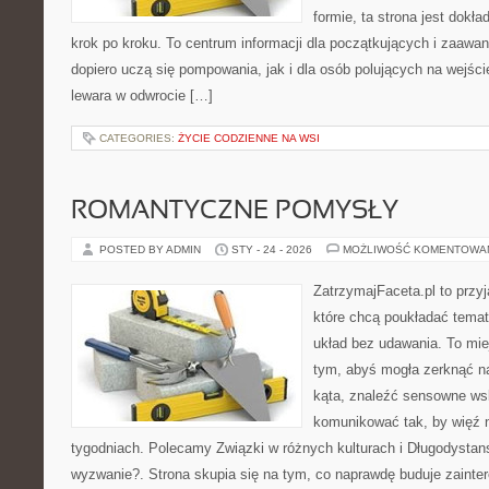
formie, ta strona jest dokła
krok po kroku. To centrum informacji dla początkujących i zaawa
dopiero uczą się pompowania, jak i dla osób polujących na wejści
lewara w odwrocie […]
CATEGORIES:
ŻYCIE CODZIENNE NA WSI
ROMANTYCZNE POMYSŁY
POSTED BY ADMIN
STY - 24 - 2026
MOŻLIWOŚĆ KOMENTOWA
ZatrzymajFaceta.pl to przyj
które chcą poukładać tema
układ bez udawania. To mie
tym, abyś mogła zerknąć n
kąta, znaleźć sensowne ws
komunikować tak, by więź n
tygodniach. Polecamy Związki w różnych kulturach i Długodysta
wyzwanie?. Strona skupia się na tym, co naprawdę buduje zainte