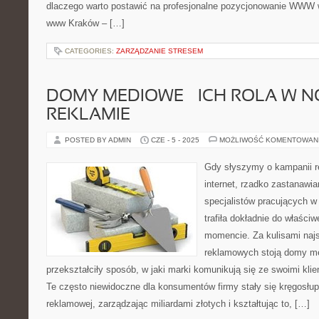
dlaczego warto postawić na profesjonalne pozycjonowanie WWW
www Kraków – […]
CATEGORIES:
ZARZĄDZANIE STRESEM
DOMY MEDIOWE – ICH ROLA W 
REKLAMIE
POSTED BY ADMIN
CZE - 5 - 2025
MOŻLIWOŚĆ KOMENTOWAN
Gdy słyszymy o kampanii re
internet, rzadko zastanawi
specjalistów pracujących w
trafiła dokładnie do właśc
momencie. Za kulisami naj
reklamowych stoją domy me
przekształciły sposób, w jaki marki komunikują się ze swoimi kli
Te często niewidoczne dla konsumentów firmy stały się kręgosł
reklamowej, zarządzając miliardami złotych i kształtując to, […]