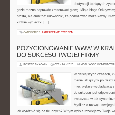
destynacji tętniących życi
gdzie można naprawdę zresetować głowę. Misja bloga Odkrywamy 
prosta, ale ambitna: udowodnić, że podróżować może każdy. Nieza
krótkie wycieczki […]
CATEGORIES:
ZARZĄDZANIE STRESEM
POZYCJONOWANIE WWW W KRAK
DO SUKCESU TWOJEJ FIRMY
POSTED BY ADMIN
CZE - 20 - 2025
MOŻLIWOŚĆ KOMENTOWA
W dzisiejszych czasach, ki
rośnie jak grzyby po deszcz
mieć pięknie wyglądającą s
do sukcesu jest odpowiedn
zwłaszcza w tak dynamiczn
Myślisz o rozwoju swojego 
jak wyróżnić się na tle innych? W tym wpisie rozwiejemy Twoje w