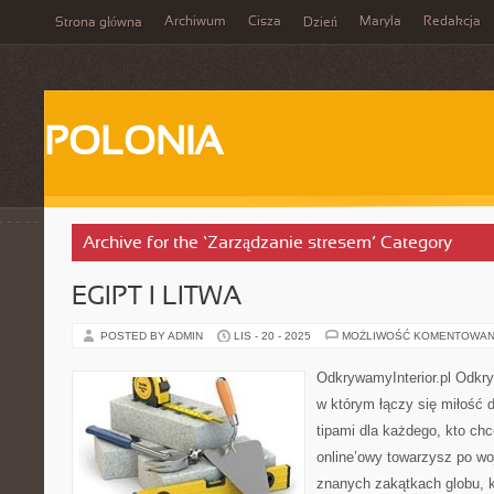
Archiwum
Cisza
Maryla
Redakcja
Strona główna
Dzień
POLONIA
Archive for the ‘Zarządzanie stresem’ Category
EGIPT I LITWA
POSTED BY ADMIN
LIS - 20 - 2025
MOŻLIWOŚĆ KOMENTOWAN
OdkrywamyInterior.pl Odkryw
w którym łączy się miłość 
tipami dla każdego, kto ch
online’owy towarzysz po wo
znanych zakątkach globu, 