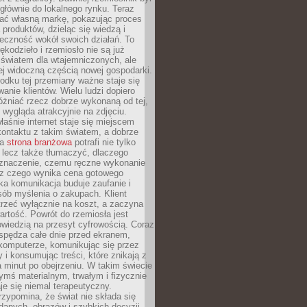
głównie do lokalnego rynku. Teraz
ć własną markę, pokazując proces
produktów, dzieląc się wiedzą i
eczność wokół swoich działań. To
ękodzieło i rzemiosło nie są już
światem dla wtajemniczonych, ale
ej widoczną częścią nowej gospodarki.
dku tej przemiany ważne staje się
anie klientów. Wielu ludzi dopiero
óżniać rzecz dobrze wykonaną od tej,
e wygląda atrakcyjnie na zdjęciu.
aśnie internet staje się miejscem
ontaktu z takim światem, a dobrze
na
strona branżowa
potrafi nie tylko
 lecz także tłumaczyć, dlaczego
 znaczenie, czemu ręczne wykonanie
i z czego wynika cena gotowego
ka komunikacja buduje zaufanie i
ób myślenia o zakupach. Klient
trzeć wyłącznie na koszt, a zaczyna
artość. Powrót do rzemiosła jest
wiedzią na przesyt cyfrowością. Coraz
spędza całe dnie przed ekranem,
komputerze, komunikując się przez
 i konsumując treści, które znikają z
a minut po obejrzeniu. W takim świecie
ymś materialnym, trwałym i fizycznie
e się niemal terapeutyczny.
zypomina, że świat nie składa się
danych, obrazów i szybkich decyzji.