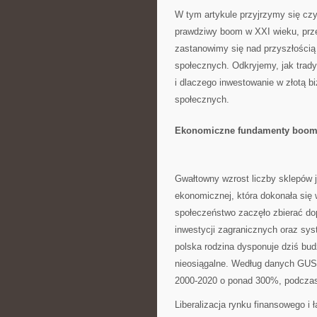
W tym artykule przyjrzymy się czyn
prawdziwy boom w XXI wieku, pr
zastanowimy się nad przyszłością
społecznych. Odkryjemy, jak trady
i dlaczego inwestowanie w złotą bi
społecznych.
Ekonomiczne fundamenty boomu
Gwałtowny wzrost liczby sklepów j
ekonomicznej, która dokonała się 
społeczeństwo zaczęło zbierać dop
inwestycji zagranicznych oraz sys
polska rodzina dysponuje dziś bu
nieosiągalne. Według danych GUS,
2000-2020 o ponad 300%, podczas 
Liberalizacja rynku finansowego 