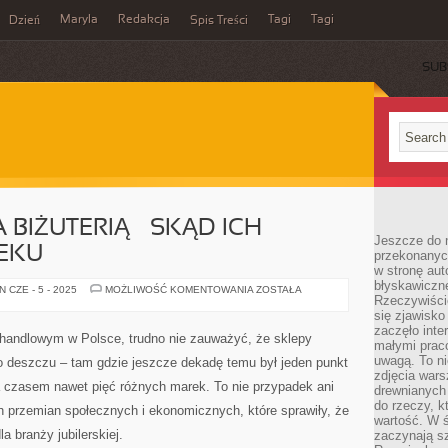
Maryla
Redakcja
Tagi
Tagi
Dzień
Spis Treści
SUB
 BIŻUTERIĄ – SKĄD ICH
Jeszcze do n
IEKU
przekonanych
w stronę aut
błyskawiczn
SKLEPY
 CZE - 5 - 2025
MOŻLIWOŚĆ KOMENTOWANIA
ZOSTAŁA
Rzeczywiście
ZE
ZŁOTA
się zjawisko
BIŻUTERIĄ
zaczęło inte
–
handlowym w Polsce, trudno nie zauważyć, że sklepy
SKĄD
małymi prac
ICH
uwagą. To ni
po deszczu – tam gdzie jeszcze dekadę temu był jeden punkt
ROZKWIT
zdjęcia wars
W
a czasem nawet pięć różnych marek. To nie przypadek ani
21
drewnianych 
WIEKU
do rzeczy, kt
h przemian społecznych i ekonomicznych, które sprawiły, że
wartość. W ś
a branży jubilerskiej.
zaczynają sz