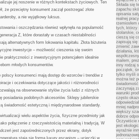
alizuje jej noszenie w różnych kontekstach życiowych. Ten
Składa się t
zapachu skóry
wił, że przeciętny konsument zaczął postrzegać złote
opisania sat
garderoby, a nie wyjątkowy luksus.
realnej prac
rzemiosłem d
stowania i oszczędzania również wpłynęła na popularność
tych, którzy
stolarskie, c
i generacja Z, które dorastały w czasach niestabilności
cieszą się c
zapisują się 
ją alternatywnych form lokowania kapitału. Złota biżuteria
zmienić zawó
adycyjne inwestycje – możliwość cieszenia się swoim
działania, k
współczesny
ie praktyczności z inwestycyjnym potencjałem idealnie
mailem, prez
zebom młodych konsumentów.
inny rodzaj 
początek, śr
tylko myśli 
że polscy konsumenci mają dostęp do wzorców i trendów z
można też p
iracje i oczekiwania dotyczące jakości i różnorodności
świadomość 
zaczynają z
pozwalają na obserwowanie stylów życia ludzi z różnych
warunki prod
ę posiadania podobnych akcesoriów. Sklepy jubilerskie
często okazu
odpowiedzial
cą świadomość estetyczną i międzynarodowe standardy.
mniej nadpro
większy szac
wirtualizacji wielu aspektów życia, fizyczne przedmioty jak
dobrze odpo
Oczywiście 
jako połączenie z rzeczywistością materialną i tradycją. W
jest ekologi
wyraźnie in
adczeń jest zapośredniczonych przez ekrany, dotyk
jednorazowej
emperatura stają się formą luxury escapism – ucieczki w