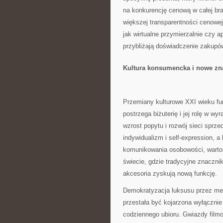
na konkurencję cenową w całej bra
większej transparentności cenowej
jak wirtualne przymierzalnie czy ap
przybliżają doświadczenie zakupó
Kultura konsumencka i nowe zna
Przemiany kulturowe XXI wieku fu
postrzega biżuterię i jej rolę w w
wzrost popytu i rozwój sieci spr
indywidualizm i self-expression, a
komunikowania osobowości, wartoś
świecie, gdzie tradycyjne znaczni
akcesoria zyskują nową funkcję.
Demokratyzacja luksusu przez medi
przestała być kojarzona wyłączni
codziennego ubioru. Gwiazdy filmow