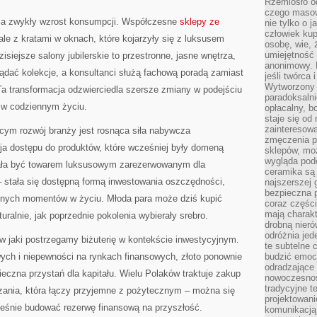
Rzemiosło o
czego masow
za zwykły wzrost konsumpcji. Współczesne
sklepy ze
nie tylko o 
człowiek kup
ale z kratami w oknach, które kojarzyły się z luksusem
osobę, wie, 
umiejętność 
siejsze salony jubilerskie to przestronne, jasne wnętrza,
anonimowy. M
lądać kolekcje, a konsultanci służą fachową poradą zamiast
jeśli twórca 
Wytworzony 
Ta transformacja odzwierciedla szersze zmiany w podejściu
paradoksalni
li w codziennym życiu.
opłacalny, bo
staje się od
zainteresow
ym rozwój branży jest rosnąca siła nabywcza
zmęczenia p
a dostępu do produktów, które wcześniej były domeną
sklepów, mo
wygląda podo
estała być towarem luksusowym zarezerwowanym dla
ceramika są 
– stała się dostępną formą inwestowania oszczędności,
najszerszej 
bezpieczna 
ażnych momentów w życiu. Młoda para może dziś kupić
coraz części
mają charakt
turalnie, jak poprzednie pokolenia wybierały srebro.
drobną nieró
odróżnia jed
w jaki postrzegamy biżuterię w kontekście inwestycyjnym.
te subtelne 
ych i niepewności na rynkach finansowych, złoto ponownie
budzić emoc
odradzające 
ieczna przystań dla kapitału. Wielu Polaków traktuje zakup
nowoczesnośc
tradycyjne 
ędzania, która łączy przyjemne z pożytecznym – można się
projektowani
ześnie budować rezerwę finansową na przyszłość.
komunikacją 