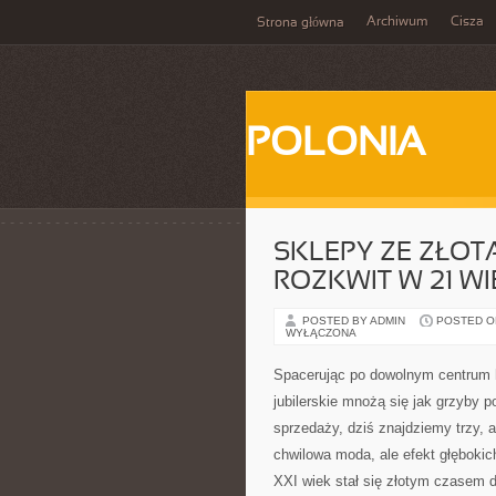
Archiwum
Cisza
Strona główna
POLONIA
SKLEPY ZE ZŁOTA
ROZKWIT W 21 W
POSTED BY ADMIN
POSTED ON
WYŁĄCZONA
Spacerując po dowolnym centrum 
jubilerskie mnożą się jak grzyby 
sprzedaży, dziś znajdziemy trzy, 
chwilowa moda, ale efekt głębokic
XXI wiek stał się złotym czasem dl