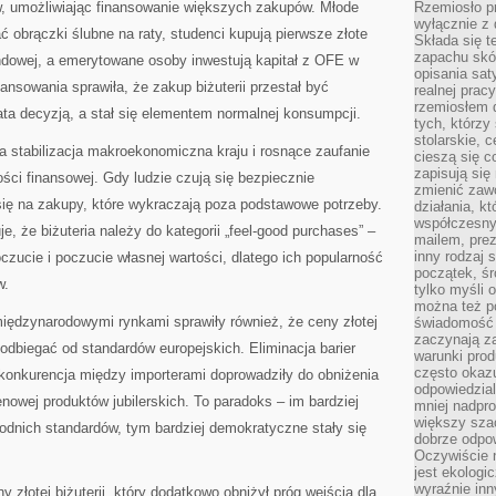
, umożliwiając finansowanie większych zakupów. Młode
Rzemiosło pr
wyłącznie z 
obrączki ślubne na raty, studenci kupują pierwsze złote
Składa się t
zapachu skóry
ndowej, a emerytowane osoby inwestują kapitał z OFE w
opisania sat
ansowania sprawiła, że zakup biżuterii przestał być
realnej prac
rzemiosłem d
ta decyzją, a stał się elementem normalnej konsumpcji.
tych, którzy
stolarskie, c
stabilizacja makroekonomiczna kraju i rosnące zaufanie
cieszą się c
zapisują się 
ści finansowej. Gdy ludzie czują się bezpiecznie
zmienić zawó
się na zakupy, które wykraczają poza podstawowe potrzeby.
działania, k
współczesny
 że biżuteria należy do kategorii „feel-good purchases” –
mailem, prez
inny rodzaj 
zucie i poczucie własnej wartości, dlatego ich popularność
początek, śr
w.
tylko myśli 
można też p
 międzynarodowymi rynkami sprawiły również, że ceny złotej
świadomość 
zaczynają z
 odbiegać od standardów europejskich. Eliminacja barier
warunki prod
często okazu
i konkurencja między importerami doprowadziły do obniżenia
odpowiedzial
nowej produktów jubilerskich. To paradoks – im bardziej
mniej nadpro
większy szac
hodnich standardów, tym bardziej demokratyczne stały się
dobrze odpo
Oczywiście 
jest ekologi
wyraźnie in
y złotej biżuterii, który dodatkowo obniżył próg wejścia dla