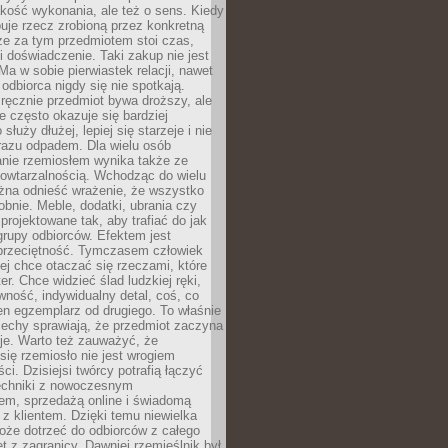
jakość wykonania, ale też o sens. Kiedy
uje rzecz zrobioną przez konkretną
że za tym przedmiotem stoi czas,
i doświadczenie. Taki zakup nie jest
a w sobie pierwiastek relacji, nawet
i odbiorca nigdy się nie spotkają.
ręcznie przedmiot bywa droższy, ale
e często okazuje się bardziej
 służy dłużej, lepiej się starzeje i nie
 razu odpadem. Dla wielu osób
anie rzemiosłem wynika także ze
owtarzalnością. Wchodząc do wielu
żna odnieść wrażenie, że wszystko
bnie. Meble, dodatki, ubrania czy
projektowane tak, aby trafiać do jak
grupy odbiorców. Efektem jest
przeciętność. Tymczasem człowiek
ej chce otaczać się rzeczami, które
er. Chce widzieć ślad ludzkiej ręki,
wność, indywidualny detal, coś, co
en egzemplarz od drugiego. To właśnie
cechy sprawiają, że przedmiot zaczyna
je. Warto też zauważyć, że
się rzemiosło nie jest wrogiem
i. Dzisiejsi twórcy potrafią łączyć
techniki z nowoczesnym
em, sprzedażą online i świadomą
z klientem. Dzięki temu niewielka
oże dotrzeć do odbiorców z całego
et z zagranicy. Dawniej rzemieślnik był