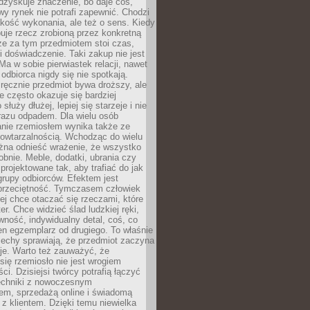
dzyskuje znaczenie, bo daje coś,
y rynek nie potrafi zapewnić. Chodzi
jakość wykonania, ale też o sens. Kiedy
uje rzecz zrobioną przez konkretną
że za tym przedmiotem stoi czas,
i doświadczenie. Taki zakup nie jest
a w sobie pierwiastek relacji, nawet
i odbiorca nigdy się nie spotkają.
ręcznie przedmiot bywa droższy, ale
e często okazuje się bardziej
 służy dłużej, lepiej się starzeje i nie
 razu odpadem. Dla wielu osób
anie rzemiosłem wynika także ze
owtarzalnością. Wchodząc do wielu
żna odnieść wrażenie, że wszystko
bnie. Meble, dodatki, ubrania czy
projektowane tak, aby trafiać do jak
grupy odbiorców. Efektem jest
przeciętność. Tymczasem człowiek
ej chce otaczać się rzeczami, które
er. Chce widzieć ślad ludzkiej ręki,
wność, indywidualny detal, coś, co
en egzemplarz od drugiego. To właśnie
cechy sprawiają, że przedmiot zaczyna
je. Warto też zauważyć, że
się rzemiosło nie jest wrogiem
i. Dzisiejsi twórcy potrafią łączyć
techniki z nowoczesnym
em, sprzedażą online i świadomą
z klientem. Dzięki temu niewielka