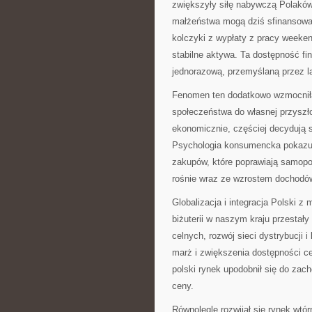
zwiększyły siłę nabywczą Polaków
małżeństwa mogą dziś sfinansować 
kolczyki z wypłaty z pracy weeke
stabilne aktywa. Ta dostępność fin
jednorazową, przemyślaną przez la
Fenomen ten dodatkowo wzmocniła 
społeczeństwa do własnej przyszło
ekonomicznie, częściej decydują 
Psychologia konsumencka pokazuje,
zakupów, które poprawiają samopoc
rośnie wraz ze wzrostem dochodó
Globalizacja i integracja Polski z
biżuterii w naszym kraju przestały
celnych, rozwój sieci dystrybucji 
marż i zwiększenia dostępności ce
polski rynek upodobnił się do zac
ceny.
Równolegle rozwijał się rynek wtórn