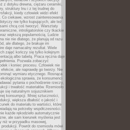
eż z dotyku drewna, ciężaru ceramiki,
, struktury lnu i z tej trudnej do
ysfakcji, kiedy człowiek widzi efekt
y. Co ciekawe, wzrost zainteresowania
otyczy nie tylko kupujących, ale też
 sami chcą coś tworzyć. Warsztaty
eramiczne, introligatorskie czy tkackie
oraz większą popularnością. Ludzie
na nie nie dlatego, że planują od razu
d, ale dlatego, że brakuje im
tóre daje namacalny rezultat. Wiele
ch zajęć kończy się tylko kolejnym
entacją albo tabelą. Praca ręczna daje
spełnienia. Pozwala zobaczyć
odek i koniec procesu. Człowiek nie
o efekcie, ale naprawdę go tworzy. Nie
ominąć wymiaru etycznego. Rosnąca
ekologiczna sprawia, że konsumenci
adawać pytania o pochodzenie rzeczy,
ukcji i trwałość materiałów. Rzemiosło
je się naturalnym sojusznikiem
nej konsumpcji. Mniej sztuczności,
dukcji, większa dbałość o jakość i
unek do materiału to wartości, które
wiadają na potrzeby współczesności.
nie każde rękodzieło automatycznie
czne, ale sam kierunek myślenia jest
ny niż w przypadku masowej,
 produkcji. Powrót do rzemiosła mówi