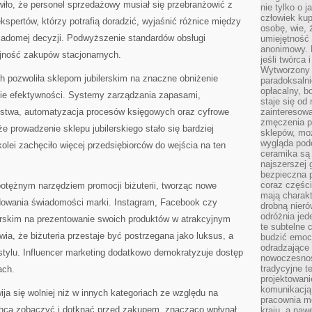
wiło, że personel sprzedażowy musiał się przebranżowić z
nie tylko o 
człowiek kup
kspertów, którzy potrafią doradzić, wyjaśnić różnice między
osobę, wie, 
iadomej decyzji. Podwyższenie standardów obsługi
umiejętność 
anonimowy. M
jność zakupów stacjonarnych.
jeśli twórca 
Wytworzony 
h pozwoliła sklepom jubilerskim na znaczne obniżenie
paradoksalni
opłacalny, bo
ie efektywności. Systemy zarządzania zapasami,
staje się od
ństwa, automatyzacja procesów księgowych oraz cyfrowe
zainteresow
zmęczenia p
e prowadzenie sklepu jubilerskiego stało się bardziej
sklepów, mo
wygląda podo
olei zachęciło więcej przedsiębiorców do wejścia na ten
ceramika są 
najszerszej 
bezpieczna 
coraz części
potężnym narzędziem promocji biżuterii, tworząc nowe
mają charakt
budowania świadomości marki. Instagram, Facebook czy
drobną nieró
odróżnia jed
lerskim na prezentowanie swoich produktów w atrakcyjnym
te subtelne 
wia, że biżuteria przestaje być postrzegana jako luksus, a
budzić emoc
odradzające 
stylu. Influencer marketing dodatkowo demokratyzuje dostęp
nowoczesnośc
tradycyjne 
ach.
projektowani
komunikacją 
ja się wolniej niż w innych kategoriach ze względu na
pracownia m
 chcą zobaczyć i dotknąć przed zakupem, znacząco wpłynął
kraju, a naw