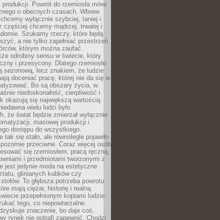
 produkcji. Powrót do rzemiosła mówi
żnego o obecnych czasach. Wbrew
chcemy wyłącznie szybciej, taniej i
z częściej chcemy mądrzej, trwalej i
iadomie. Szukamy rzeczy, które będą
zyć, a nie tylko zapełniać przestrzeń.
rców, którym można zaufać.
że odrobiny sensu w świecie, który
czny i przesycony. Dlatego rzemiosło
ą sezonową, lecz znakiem, że ludzie
ją doceniać pracę, której nie da się w
matyzować. Bo są obszary życia, w
łaśnie niedoskonałość, cierpliwość i
ek okazują się największą wartością.
iedawna wielu ludzi było
, że świat będzie zmierzał wyłącznie
omatyzacji, masowej produkcji i
ego dostępu do wszystkiego.
 tak się stało, ale równolegle pojawiło
 pozornie przeciwne. Coraz więcej osób
resować się rzemiosłem, pracą ręczną,
owniami i przedmiotami tworzonymi z
e jest jedynie moda na estetyczne
ztatu, glinianych kubków czy
stołów. To głębsza potrzeba powrotu
óre mają ciężar, historię i realną
wiecie przepełnionym kopiami ludzie
ukać tego, co niepowtarzalne.
dzyskuje znaczenie, bo daje coś,
y rynek nie potrafi zapewnić. Chodzi