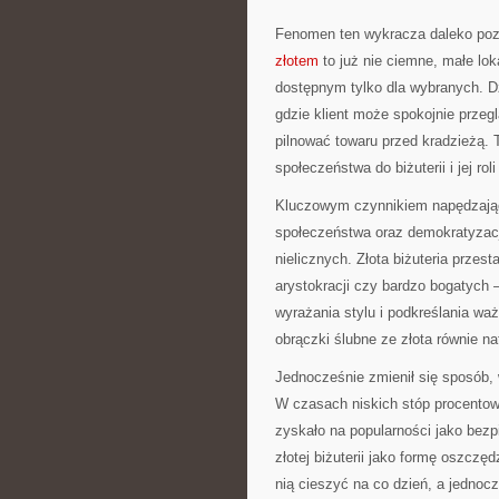
Fenomen ten wykracza daleko po
złotem
to już nie ciemne, małe lok
dostępnym tylko dla wybranych. Dzi
gdzie klient może spokojnie przeg
pilnować towaru przed kradzieżą. 
społeczeństwa do biżuterii i jej ro
Kluczowym czynnikiem napędzając
społeczeństwa oraz demokratyzacj
nielicznych. Złota biżuteria prz
arystokracji czy bardzo bogatych 
wyrażania stylu i podkreślania w
obrączki ślubne ze złota równie na
Jednocześnie zmienił się sposób, 
W czasach niskich stóp procentow
zyskało na popularności jako bezp
złotej biżuterii jako formę oszcz
nią cieszyć na co dzień, a jednoc