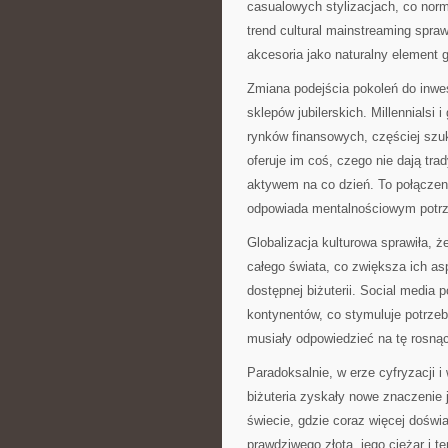
casualowych stylizacjach, co norm
trend cultural mainstreaming spra
akcesoria jako naturalny element 
Zmiana podejścia pokoleń do inwe
sklepów jubilerskich. Millennialsi 
rynków finansowych, częściej szuka
oferuje im coś, czego nie dają tr
aktywem na co dzień. To połączen
odpowiada mentalnościowym potr
Globalizacja kulturowa sprawiła, 
całego świata, co zwiększa ich asp
dostępnej biżuterii. Social media 
kontynentów, co stymuluje potrzeb
musiały odpowiedzieć na tę rosną
Paradoksalnie, w erze cyfryzacji i 
biżuteria zyskały nowe znaczenie 
świecie, gdzie coraz więcej doświ
prawdziwego złota, jego ciężar i t