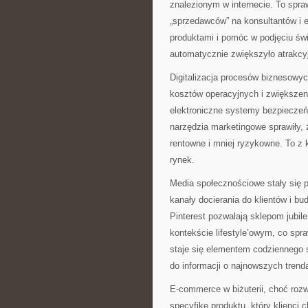
znalezionym w internecie. To spra
„sprzedawców” na konsultantów i e
produktami i pomóc w podjęciu św
automatycznie zwiększyło atrakcy
Digitalizacja procesów biznesowyc
kosztów operacyjnych i zwiększen
elektroniczne systemy bezpiecze
narzędzia marketingowe sprawiły, ż
rentowne i mniej ryzykowne. To z k
rynek.
Media społecznościowe stały się 
kanały docierania do klientów i 
Pinterest pozwalają sklepom jubi
kontekście lifestyle’owym, co spra
staje się elementem codziennego 
do informacji o najnowszych trend
E-commerce w biżuterii, choć rozwi
specyfikę produktu, który klienci