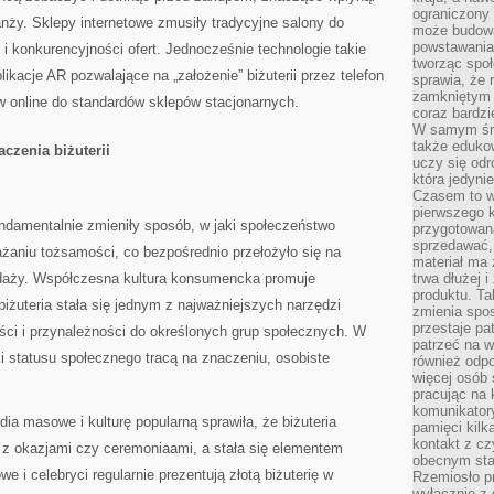
ograniczony 
nży. Sklepy internetowe zmusiły tradycyjne salony do
może budowa
powstawania 
 i konkurencyjności ofert. Jednocześnie technologie takie
tworząc społ
likacje AR pozwalające na „założenie” biżuterii przez telefon
sprawia, że r
zamkniętym 
w online do standardów sklepów stacjonarnych.
coraz bardzi
W samym śro
także edukow
czenia biżuterii
uczy się odr
która jedyni
Czasem to wł
pierwszego k
ndamentalnie zmieniły sposób, w jaki społeczeństwo
przygotowa
sprzedawać,
yrażaniu tożsamości, co bezpośrednio przełożyło się na
materiał ma
zedaży. Współczesna kultura konsumencka promuje
trwa dłużej 
produktu. Ta
 biżuteria stała się jednym z najważniejszych narzędzi
zmienia spos
przestaje pa
ci i przynależności do określonych grup społecznych. W
patrzeć na w
ki statusu społecznego tracą na znaczeniu, osobiste
również odpo
więcej osób 
pracując na 
komunikatory
a masowe i kulturę popularną sprawiła, że biżuteria
pamięci kilk
kontakt z cz
e z okazjami czy ceremoniaami, a stała się elementem
obecnym staj
e i celebryci regularnie prezentują złotą biżuterię w
Rzemiosło pr
wyłącznie z 