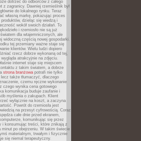
oże dotrzeć do odbiorców z całego
et z zagranicy. Dawniej rzemieślnik był
głównie do lokalnego rynku. Teraz
ć własną markę, pokazując proces
produktów, dzieląc się wiedzą i
eczność wokół swoich działań. To
ękodzieło i rzemiosło nie są już
światem dla wtajemniczonych, ale
ej widoczną częścią nowej gospodarki.
dku tej przemiany ważne staje się
anie klientów. Wielu ludzi dopiero
óżniać rzecz dobrze wykonaną od tej,
e wygląda atrakcyjnie na zdjęciu.
aśnie internet staje się miejscem
ontaktu z takim światem, a dobrze
na
strona branżowa
potrafi nie tylko
 lecz także tłumaczyć, dlaczego
 znaczenie, czemu ręczne wykonanie
i z czego wynika cena gotowego
ka komunikacja buduje zaufanie i
ób myślenia o zakupach. Klient
trzeć wyłącznie na koszt, a zaczyna
artość. Powrót do rzemiosła jest
wiedzią na przesyt cyfrowością. Coraz
spędza całe dnie przed ekranem,
komputerze, komunikując się przez
 i konsumując treści, które znikają z
a minut po obejrzeniu. W takim świecie
ymś materialnym, trwałym i fizycznie
e się niemal terapeutyczny.