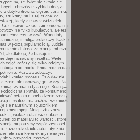
zypomina, że świat nie składa się
danych, obrazów i szybkich decyzji.
eż z dotyku drewna, ciężaru ceramiki,
, struktury lnu i z tej trudnej do
ysfakcji, kiedy człowiek widzi efekt
y. Co ciekawe, wzrost zainteresowania
otyczy nie tylko kupujących, ale też
 sami chcą coś tworzyć. Warsztaty
eramiczne, introligatorskie czy tkackie
oraz większą popularnością. Ludzie
na nie nie dlatego, że planują od razu
d, ale dlatego, że brakuje im
tóre daje namacalny rezultat. Wiele
ch zajęć kończy się tylko kolejnym
entacją albo tabelą. Praca ręczna daje
spełnienia. Pozwala zobaczyć
odek i koniec procesu. Człowiek nie
o efekcie, ale naprawdę go tworzy. Nie
ominąć wymiaru etycznego. Rosnąca
ekologiczna sprawia, że konsumenci
adawać pytania o pochodzenie rzeczy,
ukcji i trwałość materiałów. Rzemiosło
je się naturalnym sojusznikiem
nej konsumpcji. Mniej sztuczności,
dukcji, większa dbałość o jakość i
unek do materiału to wartości, które
wiadają na potrzeby współczesności.
nie każde rękodzieło automatycznie
czne, ale sam kierunek myślenia jest
ny niż w przypadku masowej,