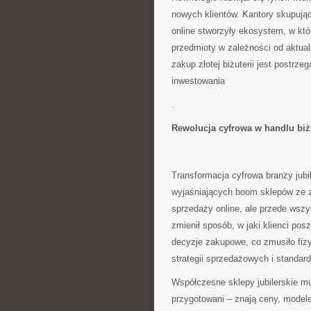
nowych klientów. Kantory skupując
online stworzyły ekosystem, w kt
przedmioty w zależności od aktual
zakup złotej biżuterii jest postrze
inwestowania
.
Rewolucja cyfrowa w handlu biż
Transformacja cyfrowa branży jubi
wyjaśniających boom sklepów ze z
sprzedaży online, ale przede wszy
zmienił sposób, w jaki klienci posz
decyzje zakupowe, co zmusiło fiz
strategii sprzedażowych i standard
Współczesne sklepy jubilerskie mu
przygotowani – znają ceny, modele