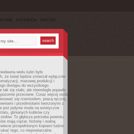
SCRIBE
FACEBOOK
TWITTER
iedawna wielu ludzi było
, że świat będzie zmierzał wyłącznie
omatyzacji, masowej produkcji i
ego dostępu do wszystkiego.
 tak się stało, ale równolegle pojawiło
 pozornie przeciwne. Coraz więcej osób
resować się rzemiosłem, pracą ręczną,
owniami i przedmiotami tworzonymi z
e jest jedynie moda na estetyczne
ztatu, glinianych kubków czy
stołów. To głębsza potrzeba powrotu
óre mają ciężar, historię i realną
wiecie przepełnionym kopiami ludzie
ukać tego, co niepowtarzalne.