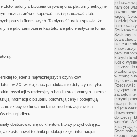
jednorazowej
e złoto, salony z biżuterią używaną oraz platformy aukcyjne
nam coś wa
pozorom nie 
órym można zarówno kupować, jak i sprzedawać złote
więcej. Cora
nych potrzeb finansowych. Ta płynność rynku sprawia, że
bardziej św
nam towarzys
gany nie jako zamrożenie kapitału, ale jako elastyczna forma
Szukamy twó
Szukamy tak
bywa chaoty
nie jest mod
znów zaczyna
pełni zauto
uterią
których to w
ludzki wysił
Jeszcze do n
przekonanych
w stronę aut
lerskiej to jeden z najważniejszych czynników
błyskawiczn
łotem w XXI wieku, choć paradoksalnie dotyczy nie tylko
Rzeczywiście
się zjawisko
stkim rewolucji w tradycyjnym handlu stacjonarnym. Internet
zaczęło inte
małymi prac
ukują informacji o biżuterii, porównują ceny i podejmują
uwagą. To ni
yczne sklepy do fundamentalnej modernizacji swoich
zdjęcia wars
drewnianych 
ów obsługi klienta.
do rzeczy, kt
wartość. W ś
siały dostosować się do klientów, którzy przychodzą już
zaczynają sz
Rzemiosło o
, a często nawet techniki produkcji dzięki informacjom
czego masow