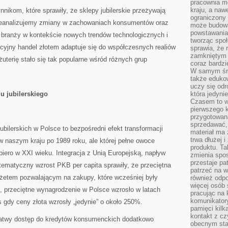
pracownia m
kraju, a naw
nikom, które sprawiły, że sklepy jubilerskie przeżywają
ograniczony 
zeanalizujemy zmiany w zachowaniach konsumentów oraz
może budowa
powstawania 
 branży w kontekście nowych trendów technologicznych i
tworząc społ
cyjny handel złotem adaptuje się do współczesnych realiów
sprawia, że r
zamkniętym 
żuterię stało się tak popularne wśród różnych grup
coraz bardzi
W samym śro
także edukow
uczy się odr
 jubilerskiego
która jedyni
Czasem to wł
pierwszego k
przygotowa
sprzedawać,
ubilerskich w Polsce to bezpośredni efekt transformacji
materiał ma
trwa dłużej 
w naszym kraju po 1989 roku, ale której pełne owoce
produktu. Ta
iero w XXI wieku. Integracja z Unią Europejską, napływ
zmienia spos
przestaje pa
tematyczny wzrost PKB per capita sprawiły, że przeciętna
patrzeć na w
dżetem pozwalającym na zakupy, które wcześniej były
również odpo
więcej osób 
 przeciętne wynagrodzenie w Polsce wzrosło w latach
pracując na 
komunikatory
gdy ceny złota wzrosły „jedynie” o około 250%.
pamięci kilk
kontakt z cz
i łatwy dostęp do kredytów konsumenckich dodatkowo
obecnym staj