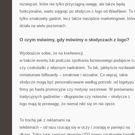
rozwiązań, które nie tylko przyciągną uwagę, ale także będą
funkcjonalne, warto sięgnąć po słodycze z logo od WawNeon. To 
tylko smakowity gadżet, lecz także narzędzie marketingowe, któr
działa na wielu poziomach.
O czym mówimy, gdy mówimy o słodyczach z logo?
Wyobraźcie sobie, że na konferencji,
w trakcie eventu lub podczas spotkania biznesowego podajecie cu
czy czekoladki z własnym nadrukiem. To tak, jakbyście rozdawali
miniaturowe billboardy – smakowe i wizualne. Co więcej, takie
słodycze mogą być personalizowane według potrzeb: od logotypu
firmy po hasła promocyjne czy motywy sezonowe. W porównaniu
tradycyjnych gadżetów – długopisów czy notesów – słodycze z
logo mają tę przewagę, że niemal nikt się im nie oprze.
To trochę jak z reklamami na
telebimach – od razu rzucają się w oczy i zostają w pamięci na
dłużej. Tylko tutaj zamiast ekranów LED mamy smakowite kawałk