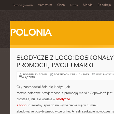
Archiwum
Cisza
Maryla
Redakcja
Strona główna
Dzień
POLONIA
SŁODYCZE Z LOGO: DOSKONAŁY
PROMOCJĘ TWOJEJ MARKI
POSTED BY ADMIN
POSTED ON CZE - 10 - 2025
MOŻLIWOŚĆ 
WYŁĄCZONA
Czy zastanawialiście się kiedyś, jak
można połączyć przyjemność z promocją marki? Odpowiedź jest
prostsza, niż się wydaje –
słodycze
z logo
to świetny sposób na wyróżnienie się w tłumie i
zbudowanie pozytywnego wizerunku. A jeśli szukacie nowoczesn