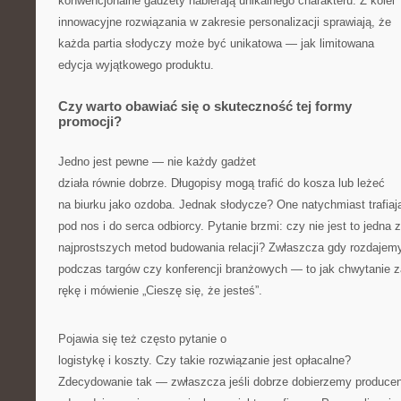
konwencjonalne gadżety nabierają unikalnego charakteru. Z kolei
innowacyjne rozwiązania w zakresie personalizacji sprawiają, że
każda partia słodyczy może być unikatowa — jak limitowana
edycja wyjątkowego produktu.
Czy warto obawiać się o skuteczność tej formy
promocji?
Jedno jest pewne — nie każdy gadżet
działa równie dobrze. Długopisy mogą trafić do kosza lub leżeć
na biurku jako ozdoba. Jednak słodycze? One natychmiast trafiaj
pod nos i do serca odbiorcy. Pytanie brzmi: czy nie jest to jedna z
najprostszych metod budowania relacji? Zwłaszcza gdy rozdajemy
podczas targów czy konferencji branżowych — to jak chwytanie z
rękę i mówienie „Cieszę się, że jesteś”.
Pojawia się też często pytanie o
logistykę i koszty. Czy takie rozwiązanie jest opłacalne?
Zdecydowanie tak — zwłaszcza jeśli dobrze dobierzemy producen