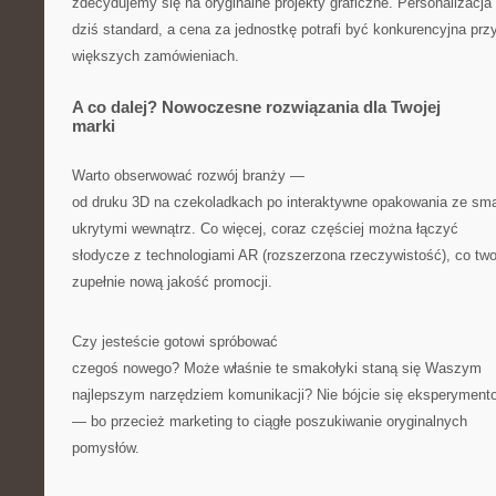
zdecydujemy się na oryginalne projekty graficzne. Personalizacja 
dziś standard, a cena za jednostkę potrafi być konkurencyjna prz
większych zamówieniach.
A co dalej? Nowoczesne rozwiązania dla Twojej
marki
Warto obserwować rozwój branży —
od druku 3D na czekoladkach po interaktywne opakowania ze sma
ukrytymi wewnątrz. Co więcej, coraz częściej można łączyć
słodycze z technologiami AR (rozszerzona rzeczywistość), co tw
zupełnie nową jakość promocji.
Czy jesteście gotowi spróbować
czegoś nowego? Może właśnie te smakołyki staną się Waszym
najlepszym narzędziem komunikacji? Nie bójcie się eksperyment
— bo przecież marketing to ciągłe poszukiwanie oryginalnych
pomysłów.