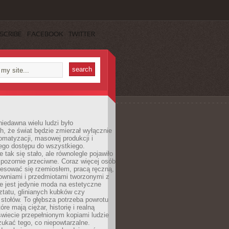
SCRIBE
FACEBOOK
TWITTER
iedawna wielu ludzi było
, że świat będzie zmierzał wyłącznie
omatyzacji, masowej produkcji i
ego dostępu do wszystkiego.
 tak się stało, ale równolegle pojawiło
 pozornie przeciwne. Coraz więcej osób
resować się rzemiosłem, pracą ręczną,
owniami i przedmiotami tworzonymi z
e jest jedynie moda na estetyczne
ztatu, glinianych kubków czy
stołów. To głębsza potrzeba powrotu
óre mają ciężar, historię i realną
wiecie przepełnionym kopiami ludzie
ukać tego, co niepowtarzalne.