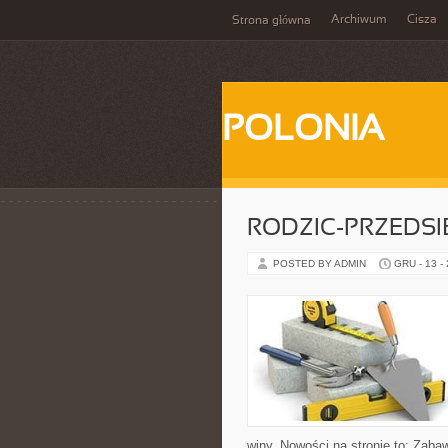
Archiwum
Cisza
Strona główna
POLONIA
RODZIC-PRZEDSI
POSTED BY ADMIN
GRU - 13 -
winy. Nowości na stronie to: Zab