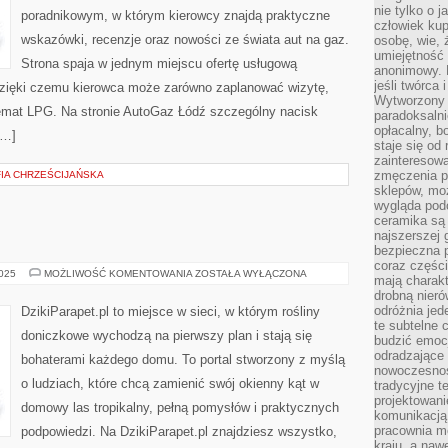
4×4
nie tylko o 
poradnikowym, w którym kierowcy znajdą praktyczne
człowiek kup
wskazówki, recenzje oraz nowości ze świata aut na gaz.
osobę, wie, 
umiejętność 
Strona spaja w jednym miejscu ofertę usługową
anonimowy. M
jeśli twórca 
dzięki czemu kierowca może zarówno zaplanować wizytę,
Wytworzony 
temat LPG. Na stronie AutoGaz Łódź szczególny nacisk
paradoksalni
opłacalny, bo
[…]
staje się od
zainteresow
zmęczenia p
FIA CHRZEŚCIJAŃSKA
sklepów, mo
wygląda podo
ceramika są 
najszerszej 
bezpieczna 
coraz części
KRZEWY
2025
MOŻLIWOŚĆ KOMENTOWANIA
ZOSTAŁA WYŁĄCZONA
mają charakt
drobną nieró
odróżnia jed
DzikiParapet.pl to miejsce w sieci, w którym rośliny
te subtelne 
doniczkowe wychodzą na pierwszy plan i stają się
budzić emoc
odradzające 
bohaterami każdego domu. To portal stworzony z myślą
nowoczesnośc
o ludziach, które chcą zamienić swój okienny kąt w
tradycyjne 
projektowani
domowy las tropikalny, pełną pomysłów i praktycznych
komunikacją 
pracownia m
podpowiedzi. Na DzikiParapet.pl znajdziesz wszystko,
kraju, a naw