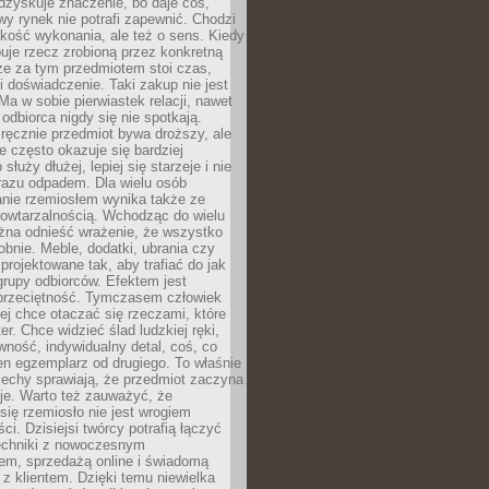
dzyskuje znaczenie, bo daje coś,
y rynek nie potrafi zapewnić. Chodzi
jakość wykonania, ale też o sens. Kiedy
uje rzecz zrobioną przez konkretną
że za tym przedmiotem stoi czas,
i doświadczenie. Taki zakup nie jest
a w sobie pierwiastek relacji, nawet
i odbiorca nigdy się nie spotkają.
ręcznie przedmiot bywa droższy, ale
e często okazuje się bardziej
 służy dłużej, lepiej się starzeje i nie
 razu odpadem. Dla wielu osób
anie rzemiosłem wynika także ze
owtarzalnością. Wchodząc do wielu
żna odnieść wrażenie, że wszystko
bnie. Meble, dodatki, ubrania czy
projektowane tak, aby trafiać do jak
grupy odbiorców. Efektem jest
przeciętność. Tymczasem człowiek
ej chce otaczać się rzeczami, które
er. Chce widzieć ślad ludzkiej ręki,
wność, indywidualny detal, coś, co
en egzemplarz od drugiego. To właśnie
cechy sprawiają, że przedmiot zaczyna
je. Warto też zauważyć, że
się rzemiosło nie jest wrogiem
i. Dzisiejsi twórcy potrafią łączyć
techniki z nowoczesnym
em, sprzedażą online i świadomą
z klientem. Dzięki temu niewielka