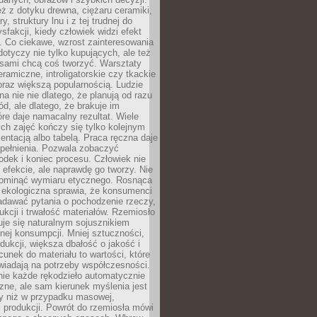
eż z dotyku drewna, ciężaru ceramiki,
, struktury lnu i z tej trudnej do
ysfakcji, kiedy człowiek widzi efekt
y. Co ciekawe, wzrost zainteresowania
otyczy nie tylko kupujących, ale też
 sami chcą coś tworzyć. Warsztaty
eramiczne, introligatorskie czy tkackie
oraz większą popularnością. Ludzie
na nie nie dlatego, że planują od razu
d, ale dlatego, że brakuje im
tóre daje namacalny rezultat. Wiele
ch zajęć kończy się tylko kolejnym
entacją albo tabelą. Praca ręczna daje
spełnienia. Pozwala zobaczyć
odek i koniec procesu. Człowiek nie
o efekcie, ale naprawdę go tworzy. Nie
ominąć wymiaru etycznego. Rosnąca
ekologiczna sprawia, że konsumenci
adawać pytania o pochodzenie rzeczy,
ukcji i trwałość materiałów. Rzemiosło
je się naturalnym sojusznikiem
nej konsumpcji. Mniej sztuczności,
dukcji, większa dbałość o jakość i
unek do materiału to wartości, które
wiadają na potrzeby współczesności.
nie każde rękodzieło automatycznie
czne, ale sam kierunek myślenia jest
ny niż w przypadku masowej,
 produkcji. Powrót do rzemiosła mówi