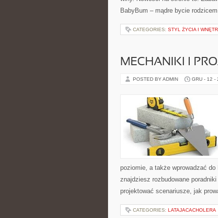
BabyBum – mądre bycie rodzicem, 
CATEGORIES:
STYL ŻYCIA I WNĘT
MECHANIKI I PR
POSTED BY ADMIN
GRU - 12 -
poziomie, a także wprowadzać do 
znajdziesz rozbudowane poradniki 
projektować scenariusze, jak pro
CATEGORIES:
LATAJACACHOLERA