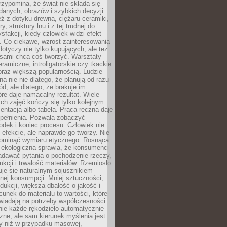
zypomina, że świat nie składa się
danych, obrazów i szybkich decyzji.
eż z dotyku drewna, ciężaru ceramiki,
, struktury lnu i z tej trudnej do
ysfakcji, kiedy człowiek widzi efekt
y. Co ciekawe, wzrost zainteresowania
otyczy nie tylko kupujących, ale też
 sami chcą coś tworzyć. Warsztaty
eramiczne, introligatorskie czy tkackie
oraz większą popularnością. Ludzie
na nie nie dlatego, że planują od razu
d, ale dlatego, że brakuje im
tóre daje namacalny rezultat. Wiele
ch zajęć kończy się tylko kolejnym
entacją albo tabelą. Praca ręczna daje
spełnienia. Pozwala zobaczyć
odek i koniec procesu. Człowiek nie
o efekcie, ale naprawdę go tworzy. Nie
ominąć wymiaru etycznego. Rosnąca
ekologiczna sprawia, że konsumenci
adawać pytania o pochodzenie rzeczy,
ukcji i trwałość materiałów. Rzemiosło
je się naturalnym sojusznikiem
nej konsumpcji. Mniej sztuczności,
dukcji, większa dbałość o jakość i
unek do materiału to wartości, które
wiadają na potrzeby współczesności.
nie każde rękodzieło automatycznie
czne, ale sam kierunek myślenia jest
ny niż w przypadku masowej,