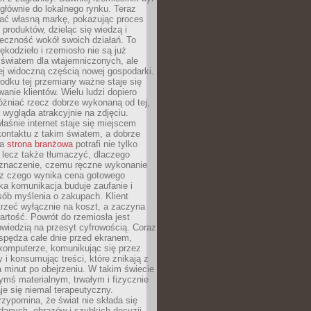
głównie do lokalnego rynku. Teraz
ć własną markę, pokazując proces
produktów, dzieląc się wiedzą i
eczność wokół swoich działań. To
ękodzieło i rzemiosło nie są już
światem dla wtajemniczonych, ale
ej widoczną częścią nowej gospodarki.
dku tej przemiany ważne staje się
anie klientów. Wielu ludzi dopiero
óżniać rzecz dobrze wykonaną od tej,
e wygląda atrakcyjnie na zdjęciu.
aśnie internet staje się miejscem
ontaktu z takim światem, a dobrze
na
strona branżowa
potrafi nie tylko
 lecz także tłumaczyć, dlaczego
 znaczenie, czemu ręczne wykonanie
i z czego wynika cena gotowego
ka komunikacja buduje zaufanie i
ób myślenia o zakupach. Klient
trzeć wyłącznie na koszt, a zaczyna
artość. Powrót do rzemiosła jest
wiedzią na przesyt cyfrowością. Coraz
spędza całe dnie przed ekranem,
komputerze, komunikując się przez
 i konsumując treści, które znikają z
a minut po obejrzeniu. W takim świecie
ymś materialnym, trwałym i fizycznie
e się niemal terapeutyczny.
zypomina, że świat nie składa się
danych, obrazów i szybkich decyzji.