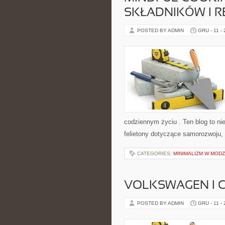
SKŁADNIKÓW I R
POSTED BY ADMIN
GRU - 11 -
codziennym życiu . Ten blog to nie
felietony dotyczące samorozwoju,
CATEGORIES:
MINIMALIZM W MODZ
VOLKSWAGEN I 
POSTED BY ADMIN
GRU - 11 -