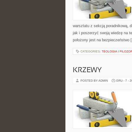
warsztatu z sekcją poradnikową, 
jak i poszerzyć swoją wiedzę na 
położony jest na bezpieczeństwo 
CATEGORIES:
TEOLOGIA I FILOZO
KRZEWY
POSTED BY ADMIN
GRU - 7 - 