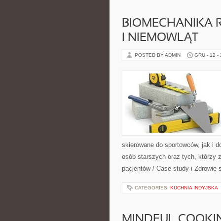
BIOMECHANIKA RU
I NIEMOWLĄT
POSTED BY ADMIN
GRU - 12 -
skierowane do sportowców, jak i d
osób starszych oraz tych, którzy 
pacjentów / Case study i Zdrowie 
CATEGORIES:
KUCHNIA INDYJSKA
MINDFUL COOKI