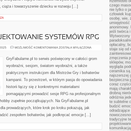
Rzemiosło o
czego masow
ciąża i towarzyszenie dziecku w rozwoju […]
nie tylko o 
człowiek kup
RZA
osobę, wie, 
umiejętność 
anonimowy. M
jeśli twórca 
Wytworzony 
OJEKTOWANIE SYSTEMÓW RPG
paradoksalni
opłacalny, bo
MECHANIKI
 2025
MOŻLIWOŚĆ KOMENTOWANIA
ZOSTAŁA WYŁĄCZONA
staje się od
I
zainteresow
PROJEKTOWANIE
SYSTEMÓW
zmęczenia p
GryFabularne.pl to serwis poświęcony w całości grom
RPG
sklepów, mo
wyobraźni, sesjom, światom wyobraźni, a także
wygląda podo
ceramika są 
praktycznym instrukcjom dla Mistrzów Gry i bohaterów
najszerszej 
kampanii. To przestrzeń, w którym pasja do opowiadania
bezpieczna 
coraz części
historii łączy się z konkretnymi materiałami
mają charakt
drobną nieró
pomagającymi prowadzić sesje RPG na profesjonalnym
odróżnia jed
hobby zupełnie początkujących. Na GryFabularne.pl
te subtelne 
budzić emoc
dla prowadzących, które krok po kroku pokazują, jak
odradzające 
wadzić zespołem bohaterów, jak podkręcać emocje […]
nowoczesnośc
tradycyjne 
projektowani
komunikacją 