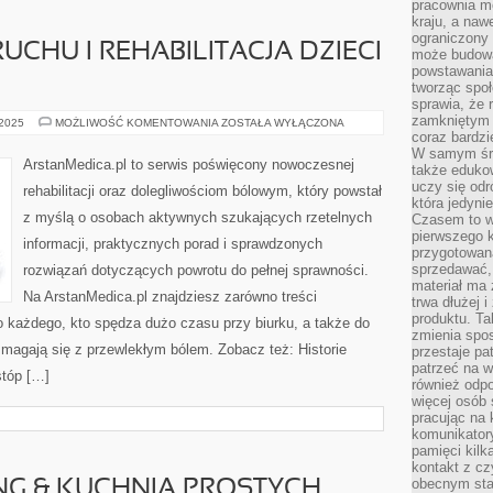
pracownia m
kraju, a naw
ograniczony 
CHU I REHABILITACJA DZIECI
może budowa
powstawania 
tworząc społ
sprawia, że r
zamkniętym 
BIOMECHANIKA
 2025
MOŻLIWOŚĆ KOMENTOWANIA
ZOSTAŁA WYŁĄCZONA
RUCHU
coraz bardzi
I
W samym śro
REHABILITACJA
ArstanMedica.pl to serwis poświęcony nowoczesnej
także edukow
DZIECI
I
uczy się odr
rehabilitacji oraz dolegliwościom bólowym, który powstał
NIEMOWLĄT
która jedyni
z myślą o osobach aktywnych szukających rzetelnych
Czasem to wł
pierwszego k
informacji, praktycznych porad i sprawdzonych
przygotowa
sprzedawać,
rozwiązań dotyczących powrotu do pełnej sprawności.
materiał ma
Na ArstanMedica.pl znajdziesz zarówno treści
trwa dłużej 
produktu. Ta
o każdego, kto spędza dużo czasu przy biurku, a także do
zmienia spos
zmagają się z przewlekłym bólem. Zobacz też: Historie
przestaje pa
patrzeć na w
stóp […]
również odpo
więcej osób 
pracując na 
komunikatory
pamięci kilk
kontakt z cz
obecnym staj
NG & KUCHNIA PROSTYCH