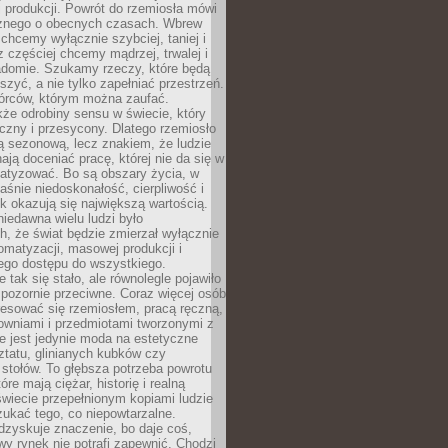
 produkcji. Powrót do rzemiosła mówi
żnego o obecnych czasach. Wbrew
chcemy wyłącznie szybciej, taniej i
z częściej chcemy mądrzej, trwalej i
iadomie. Szukamy rzeczy, które będą
zyć, a nie tylko zapełniać przestrzeń.
rców, którym można zaufać.
że odrobiny sensu w świecie, który
czny i przesycony. Dlatego rzemiosło
ą sezonową, lecz znakiem, że ludzie
ją doceniać pracę, której nie da się w
matyzować. Bo są obszary życia, w
łaśnie niedoskonałość, cierpliwość i
ek okazują się największą wartością.
iedawna wielu ludzi było
, że świat będzie zmierzał wyłącznie
omatyzacji, masowej produkcji i
ego dostępu do wszystkiego.
 tak się stało, ale równolegle pojawiło
 pozornie przeciwne. Coraz więcej osób
resować się rzemiosłem, pracą ręczną,
owniami i przedmiotami tworzonymi z
e jest jedynie moda na estetyczne
ztatu, glinianych kubków czy
stołów. To głębsza potrzeba powrotu
óre mają ciężar, historię i realną
wiecie przepełnionym kopiami ludzie
ukać tego, co niepowtarzalne.
dzyskuje znaczenie, bo daje coś,
y rynek nie potrafi zapewnić. Chodzi