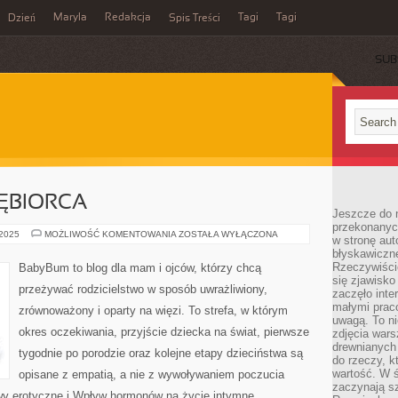
Maryla
Redakcja
Tagi
Tagi
Dzień
Spis Treści
SUB
ĘBIORCA
Jeszcze do n
przekonanych
RODZIC-
 2025
MOŻLIWOŚĆ KOMENTOWANIA
ZOSTAŁA WYŁĄCZONA
w stronę aut
PRZEDSIĘBIORCA
błyskawiczn
Rzeczywiście
BabyBum to blog dla mam i ojców, którzy chcą
się zjawisko
przeżywać rodzicielstwo w sposób uwrażliwiony,
zaczęło inte
małymi prac
zrównoważony i oparty na więzi. To strefa, w którym
uwagą. To ni
okres oczekiwania, przyjście dziecka na świat, pierwsze
zdjęcia wars
drewnianych 
tygodnie po porodzie oraz kolejne etapy dzieciństwa są
do rzeczy, kt
wartość. W ś
opisane z empatią, a nie z wywoływaniem poczucia
zaczynają sz
awy erotyczne i Wpływ hormonów na życie intymne.