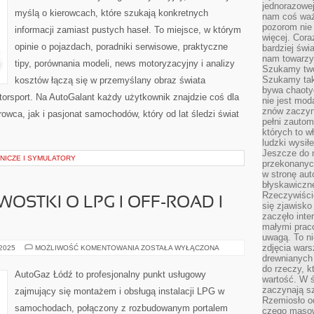
jednorazowej
myślą o kierowcach, które szukają konkretnych
nam coś wa
pozorom nie 
informacji zamiast pustych haseł. To miejsce, w którym
więcej. Cora
opinie o pojazdach, poradniki serwisowe, praktyczne
bardziej św
nam towarzys
tipy, porównania modeli, news motoryzacyjny i analizy
Szukamy twó
Szukamy tak
kosztów łączą się w przemyślany obraz świata
bywa chaoty
orsport. Na AutoGalant każdy użytkownik znajdzie coś dla
nie jest mod
znów zaczyna
owca, jak i pasjonat samochodów, który od lat śledzi świat
pełni zauto
których to w
ludzki wysił
Jeszcze do n
ICZE I SYMULATORY
przekonanych
w stronę aut
błyskawiczn
Rzeczywiście
AWOSTKI O LPG I OFF-ROAD I
się zjawisko
zaczęło inte
małymi prac
uwagą. To ni
zdjęcia wars
HISTORIA
 2025
MOŻLIWOŚĆ KOMENTOWANIA
ZOSTAŁA WYŁĄCZONA
I
drewnianych 
CIEKAWOSTKI
do rzeczy, kt
O
AutoGaz Łódź to profesjonalny punkt usługowy
LPG
wartość. W ś
I
zaczynają sz
zajmujący się montażem i obsługą instalacji LPG w
OFF-
Rzemiosło o
ROAD
samochodach, połączony z rozbudowanym portalem
I
czego masow