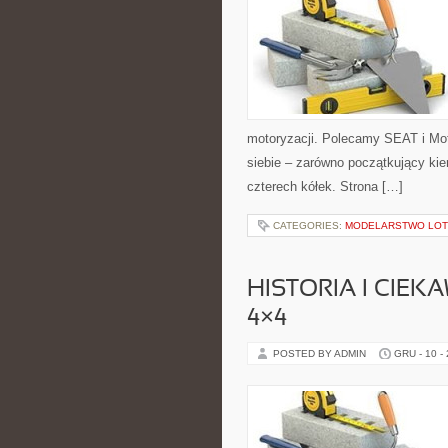
motoryzacji. Polecamy SEAT i Mot
siebie – zarówno początkujący kier
czterech kółek. Strona […]
CATEGORIES:
MODELARSTWO LOTN
HISTORIA I CIEK
4×4
POSTED BY ADMIN
GRU - 10 -