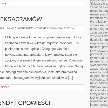
Składa się t
SZTUKI
zapachu skóry
opisania sat
realnej prac
rzemiosłem d
 HEKSAGRAMÓW
tych, którzy
stolarskie, c
INTERPRETACJE
2025
MOŻLIWOŚĆ KOMENTOWANIA
ZOSTAŁA WYŁĄCZONA
cieszą się c
HEKSAGRAMÓW
zapisują się 
zmienić zawó
I Ching – Księga Przemian to przestrzeń w sieci, która
działania, k
zaprasza czytelnika w krainę mądrości Wschodu. To
współczesny
mailem, prez
punkt odniesienia, gdzie I Ching spotyka się z
inny rodzaj 
początek, śr
nowoczesną interpretacją, a język znaków staje się
tylko myśli 
życiowym przewodnikiem w szukaniu sensu. Polecamy
można też p
świadomość 
Moda w Chinach i Chińskie jedwabie i rękodzieło. Na tej
zaczynają z
 nie jako egzotyczna ciekawostka, lecz jako praktyczna
warunki prod
często okazu
omentarze heksagramów, wyjaśnienia układów, a […]
odpowiedzial
mniej nadpro
większy szac
ODZIEŁO
dobrze odpo
Oczywiście 
jest ekologi
wyraźnie in
ENDY I OPOWIEŚCI
jednorazowej