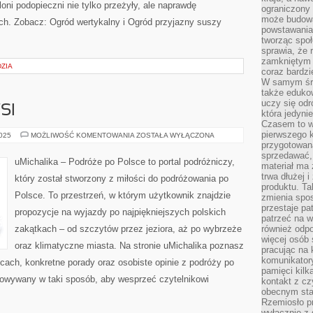
oni podopieczni nie tylko przeżyły, ale naprawdę
ograniczony 
może budowa
. Zobacz: Ogród wertykalny i Ogród przyjazny suszy
powstawania 
tworząc społ
sprawia, że r
zamkniętym 
ZIA
coraz bardzi
W samym śro
także edukow
uczy się odr
SI
która jedyni
Czasem to wł
pierwszego k
REKREACJA
2025
MOŻLIWOŚĆ KOMENTOWANIA
ZOSTAŁA WYŁĄCZONA
NA
przygotowa
WSI
sprzedawać,
uMichalika – Podróże po Polsce to portal podróżniczy,
materiał ma
trwa dłużej 
który został stworzony z miłości do podróżowania po
produktu. Ta
Polsce. To przestrzeń, w którym użytkownik znajdzie
zmienia spos
przestaje pa
propozycje na wyjazdy po najpiękniejszych polskich
patrzeć na w
zakątkach – od szczytów przez jeziora, aż po wybrzeże
również odpo
więcej osób 
oraz klimatyczne miasta. Na stronie uMichalika poznasz
pracując na 
komunikatory
ach, konkretne porady oraz osobiste opinie z podróży po
pamięci kilk
otowywany w taki sposób, aby wesprzeć czytelnikowi
kontakt z cz
obecnym staj
Rzemiosło pr
wyłącznie z 