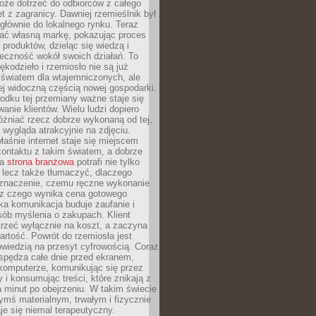
oże dotrzeć do odbiorców z całego
et z zagranicy. Dawniej rzemieślnik był
głównie do lokalnego rynku. Teraz
ć własną markę, pokazując proces
produktów, dzieląc się wiedzą i
eczność wokół swoich działań. To
ękodzieło i rzemiosło nie są już
światem dla wtajemniczonych, ale
ej widoczną częścią nowej gospodarki.
dku tej przemiany ważne staje się
anie klientów. Wielu ludzi dopiero
óżniać rzecz dobrze wykonaną od tej,
e wygląda atrakcyjnie na zdjęciu.
aśnie internet staje się miejscem
ontaktu z takim światem, a dobrze
na
strona branżowa
potrafi nie tylko
 lecz także tłumaczyć, dlaczego
 znaczenie, czemu ręczne wykonanie
i z czego wynika cena gotowego
ka komunikacja buduje zaufanie i
ób myślenia o zakupach. Klient
trzeć wyłącznie na koszt, a zaczyna
artość. Powrót do rzemiosła jest
wiedzią na przesyt cyfrowością. Coraz
spędza całe dnie przed ekranem,
komputerze, komunikując się przez
 i konsumując treści, które znikają z
a minut po obejrzeniu. W takim świecie
ymś materialnym, trwałym i fizycznie
e się niemal terapeutyczny.