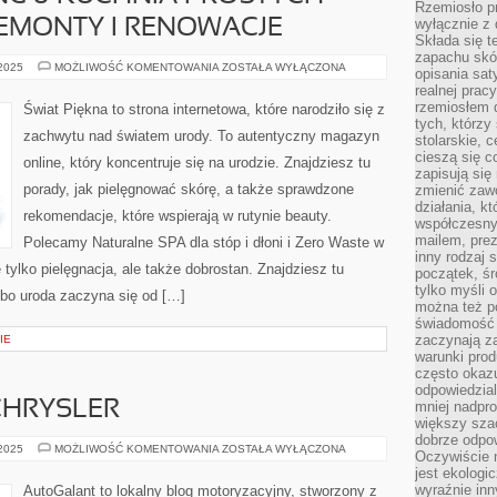
Rzemiosło pr
wyłącznie z 
EMONTY I RENOWACJE
Składa się t
zapachu skóry
MINDFUL
 2025
MOŻLIWOŚĆ KOMENTOWANIA
ZOSTAŁA WYŁĄCZONA
opisania sat
COOKING
realnej prac
&
KUCHNIA
rzemiosłem d
Świat Piękna to strona internetowa, które narodziło się z
PROSTYCH
tych, którzy
SKŁADNIKÓW
zachwytu nad światem urody. To autentyczny magazyn
stolarskie, c
I
REMONTY
cieszą się c
online, który koncentruje się na urodzie. Znajdziesz tu
I
zapisują się 
RENOWACJE
porady, jak pielęgnować skórę, a także sprawdzone
zmienić zawó
działania, k
rekomendacje, które wspierają w rutynie beauty.
współczesny
mailem, prez
Polecamy Naturalne SPA dla stóp i dłoni i Zero Waste w
inny rodzaj 
 tylko pielęgnacja, ale także dobrostan. Znajdziesz tu
początek, śr
tylko myśli 
 bo uroda zaczyna się od […]
można też p
świadomość 
zaczynają z
IE
warunki prod
często okazu
odpowiedzial
CHRYSLER
mniej nadpro
większy szac
dobrze odpo
VOLKSWAGEN
 2025
MOŻLIWOŚĆ KOMENTOWANIA
ZOSTAŁA WYŁĄCZONA
Oczywiście 
I
jest ekologi
CHRYSLER
wyraźnie in
AutoGalant to lokalny blog motoryzacyjny, stworzony z