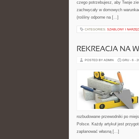
czego potrzebujesz, aby Twoje ziel
zachwycały w domowych warunkach
(rośliny odporne na […]
CATEGORIES:
SZABLONY I NARZĘD
REKREACJA NA W
POSTED BY ADMIN
GRU - 6 - 
rozbudowane przewodniki po miejsc
Polsce. Każdy artykuł jest przyg
zaplanować własną […]