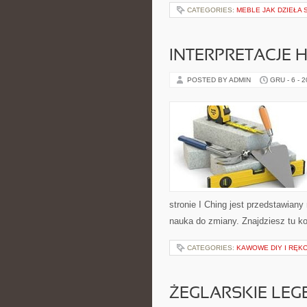
CATEGORIES:
MEBLE JAK DZIEŁA 
INTERPRETACJE
POSTED BY ADMIN
GRU - 6 - 
stronie I Ching jest przedstawiany
nauka do zmiany. Znajdziesz tu k
CATEGORIES:
KAWOWE DIY I RĘK
ŻEGLARSKIE LEG