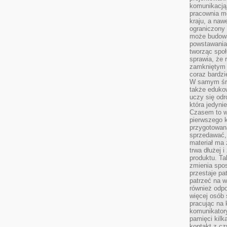
komunikacją 
pracownia m
kraju, a naw
ograniczony 
może budowa
powstawania 
tworząc społ
sprawia, że r
zamkniętym 
coraz bardzi
W samym śro
także edukow
uczy się odr
która jedyni
Czasem to wł
pierwszego k
przygotowa
sprzedawać,
materiał ma
trwa dłużej 
produktu. Ta
zmienia spos
przestaje pa
patrzeć na w
również odpo
więcej osób 
pracując na 
komunikatory
pamięci kilk
kontakt z cz