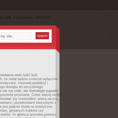
SCRIBE
FACEBOOK
TWITTER
iedawna wielu ludzi było
, że świat będzie zmierzał wyłącznie
omatyzacji, masowej produkcji i
ego dostępu do wszystkiego.
 tak się stało, ale równolegle pojawiło
 pozornie przeciwne. Coraz więcej osób
resować się rzemiosłem, pracą ręczną,
owniami i przedmiotami tworzonymi z
e jest jedynie moda na estetyczne
ztatu, glinianych kubków czy
stołów. To głębsza potrzeba powrotu