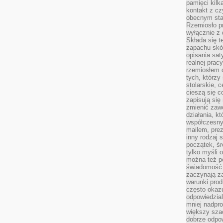
pamięci kilk
kontakt z cz
obecnym staj
Rzemiosło pr
wyłącznie z 
Składa się t
zapachu skóry
opisania sat
realnej prac
rzemiosłem d
tych, którzy
stolarskie, c
cieszą się c
zapisują się 
zmienić zawó
działania, k
współczesny
mailem, prez
inny rodzaj 
początek, śr
tylko myśli 
można też p
świadomość 
zaczynają z
warunki prod
często okazu
odpowiedzial
mniej nadpro
większy szac
dobrze odpo