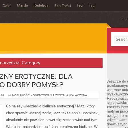
Maryla
Redakcja
Tagi
Tagi
Dzień
Spis Treści
SUB
 narzędzia’ Category
IZNY EROTYCZNEJ DLA
Jeszcze do n
TO DOBRY POMYSŁ?
przekonanych
w stronę aut
błyskawiczn
CZY
026
MOŻLIWOŚĆ KOMENTOWANIA
ZOSTAŁA WYŁĄCZONA
Rzeczywiście
KUPNO
BIELIZNY
się zjawisko
EROTYCZNEJ
Co należy wiedzieć o bieliźnie erotycznej? Mąż, który
zaczęło inte
DLA
WŁASNEJ
małymi prac
chce sprawić własnej żonie, lecz także sobie upominek,
ŻONY
uwagą. To ni
TO
absolutnie nie powinien nawet się zastanawiać nad tym.
zdjęcia wars
DOBRY
POMYSŁ?
drewnianych 
Warto jak najbardziej kupić żonie erotyczną bieliznę. W