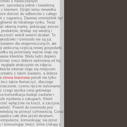
techniki z nowoczesnym
em, sprzedażą online i świadomą
z klientem. Dzięki temu niewielka
oże dotrzeć do odbiorców z całego
et z zagranicy. Dawniej rzemieślnik był
głównie do lokalnego rynku. Teraz
ć własną markę, pokazując proces
produktów, dzieląc się wiedzą i
eczność wokół swoich działań. To
ękodzieło i rzemiosło nie są już
światem dla wtajemniczonych, ale
ej widoczną częścią nowej gospodarki.
dku tej przemiany ważne staje się
anie klientów. Wielu ludzi dopiero
óżniać rzecz dobrze wykonaną od tej,
e wygląda atrakcyjnie na zdjęciu.
aśnie internet staje się miejscem
ontaktu z takim światem, a dobrze
na
strona branżowa
potrafi nie tylko
 lecz także tłumaczyć, dlaczego
 znaczenie, czemu ręczne wykonanie
i z czego wynika cena gotowego
ka komunikacja buduje zaufanie i
ób myślenia o zakupach. Klient
trzeć wyłącznie na koszt, a zaczyna
artość. Powrót do rzemiosła jest
wiedzią na przesyt cyfrowością. Coraz
spędza całe dnie przed ekranem,
komputerze, komunikując się przez
 i konsumując treści, które znikają z