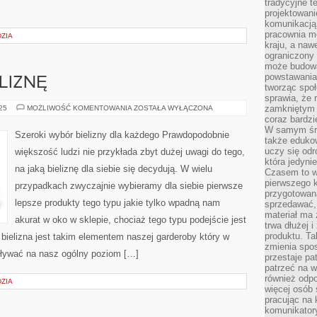
tradycyjne 
projektowani
komunikacją 
pracownia m
ZIA
kraju, a naw
ograniczony 
może budowa
powstawania 
LIZNĘ
tworząc społ
sprawia, że r
KUP
zamkniętym 
025
MOŻLIWOŚĆ KOMENTOWANIA
ZOSTAŁA WYŁĄCZONA
IDEALNĄ
coraz bardzi
BIELIZNĘ
W samym śro
Szeroki wybór bielizny dla każdego Prawdopodobnie
także edukow
uczy się odr
większość ludzi nie przykłada zbyt dużej uwagi do tego,
która jedyni
na jaką bieliznę dla siebie się decydują. W wielu
Czasem to wł
pierwszego k
przypadkach zwyczajnie wybieramy dla siebie pierwsze
przygotowa
lepsze produkty tego typu jakie tylko wpadną nam
sprzedawać,
materiał ma
akurat w oko w sklepie, chociaż tego typu podejście jest
trwa dłużej 
produktu. Ta
elizna jest takim elementem naszej garderoby który w
zmienia spos
ływać na nasz ogólny poziom […]
przestaje pa
patrzeć na w
również odpo
ZIA
więcej osób 
pracując na 
komunikatory