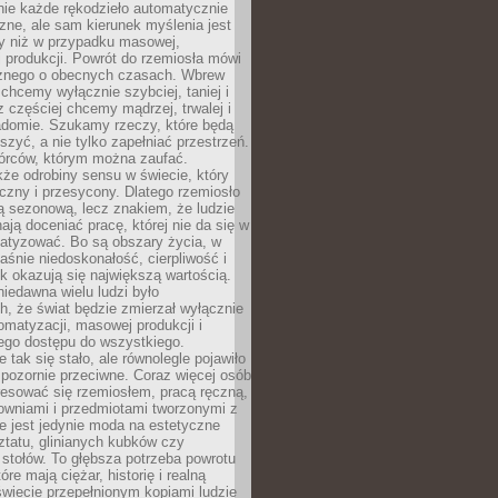
nie każde rękodzieło automatycznie
czne, ale sam kierunek myślenia jest
ny niż w przypadku masowej,
 produkcji. Powrót do rzemiosła mówi
żnego o obecnych czasach. Wbrew
chcemy wyłącznie szybciej, taniej i
z częściej chcemy mądrzej, trwalej i
iadomie. Szukamy rzeczy, które będą
zyć, a nie tylko zapełniać przestrzeń.
rców, którym można zaufać.
że odrobiny sensu w świecie, który
czny i przesycony. Dlatego rzemiosło
ą sezonową, lecz znakiem, że ludzie
ją doceniać pracę, której nie da się w
matyzować. Bo są obszary życia, w
łaśnie niedoskonałość, cierpliwość i
ek okazują się największą wartością.
iedawna wielu ludzi było
, że świat będzie zmierzał wyłącznie
omatyzacji, masowej produkcji i
ego dostępu do wszystkiego.
 tak się stało, ale równolegle pojawiło
 pozornie przeciwne. Coraz więcej osób
resować się rzemiosłem, pracą ręczną,
owniami i przedmiotami tworzonymi z
e jest jedynie moda na estetyczne
ztatu, glinianych kubków czy
stołów. To głębsza potrzeba powrotu
óre mają ciężar, historię i realną
wiecie przepełnionym kopiami ludzie