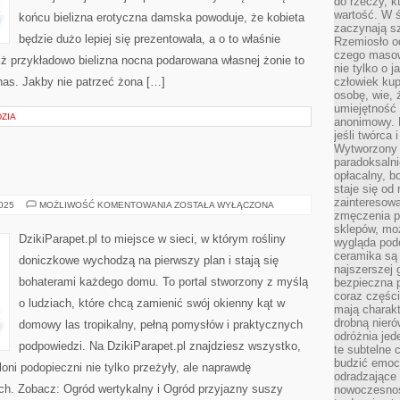
do rzeczy, kt
wartość. W ś
końcu bielizna erotyczna damska powoduje, że kobieta
zaczynają sz
będzie dużo lepiej się prezentowała, a o to właśnie
Rzemiosło o
czego masow
ż przykładowo bielizna nocna podarowana własnej żonie to
nie tylko o 
nas. Jakby nie patrzeć żona […]
człowiek kup
osobę, wie, 
umiejętność 
ZIA
anonimowy. M
jeśli twórca 
Wytworzony 
paradoksalni
opłacalny, bo
staje się od
zainteresow
KRZEWY
2025
MOŻLIWOŚĆ KOMENTOWANIA
ZOSTAŁA WYŁĄCZONA
zmęczenia p
sklepów, mo
DzikiParapet.pl to miejsce w sieci, w którym rośliny
wygląda podo
ceramika są 
doniczkowe wychodzą na pierwszy plan i stają się
najszerszej 
bohaterami każdego domu. To portal stworzony z myślą
bezpieczna 
coraz części
o ludziach, które chcą zamienić swój okienny kąt w
mają charakt
drobną nieró
domowy las tropikalny, pełną pomysłów i praktycznych
odróżnia jed
podpowiedzi. Na DzikiParapet.pl znajdziesz wszystko,
te subtelne 
budzić emoc
oni podopieczni nie tylko przeżyły, ale naprawdę
odradzające 
. Zobacz: Ogród wertykalny i Ogród przyjazny suszy
nowoczesnośc