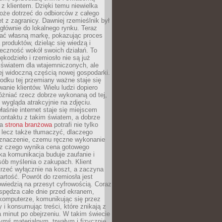
z klientem. Dzięki temu niewielka
oże dotrzeć do odbiorców z całego
et z zagranicy. Dawniej rzemieślnik był
głównie do lokalnego rynku. Teraz
ć własną markę, pokazując proces
produktów, dzieląc się wiedzą i
eczność wokół swoich działań. To
ękodzieło i rzemiosło nie są już
światem dla wtajemniczonych, ale
ej widoczną częścią nowej gospodarki.
dku tej przemiany ważne staje się
anie klientów. Wielu ludzi dopiero
óżniać rzecz dobrze wykonaną od tej,
e wygląda atrakcyjnie na zdjęciu.
aśnie internet staje się miejscem
ontaktu z takim światem, a dobrze
na
strona branżowa
potrafi nie tylko
 lecz także tłumaczyć, dlaczego
 znaczenie, czemu ręczne wykonanie
i z czego wynika cena gotowego
ka komunikacja buduje zaufanie i
ób myślenia o zakupach. Klient
trzeć wyłącznie na koszt, a zaczyna
artość. Powrót do rzemiosła jest
wiedzią na przesyt cyfrowością. Coraz
spędza całe dnie przed ekranem,
komputerze, komunikując się przez
 i konsumując treści, które znikają z
a minut po obejrzeniu. W takim świecie
ymś materialnym, trwałym i fizycznie