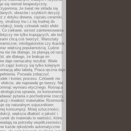
e się niemal terapeutyczny.
zypomina, że świat nie składa się
danych, obrazów i szybkich decyzji.
eż z dotyku drewna, ciężaru ceramiki,
, struktury lnu i z tej trudnej do
ysfakcji, kiedy człowiek widzi efekt
y. Co ciekawe, wzrost zainteresowania
otyczy nie tylko kupujących, ale też
 sami chcą coś tworzyć. Warsztaty
eramiczne, introligatorskie czy tkackie
oraz większą popularnością. Ludzie
na nie nie dlatego, że planują od razu
d, ale dlatego, że brakuje im
tóre daje namacalny rezultat. Wiele
ch zajęć kończy się tylko kolejnym
entacją albo tabelą. Praca ręczna daje
spełnienia. Pozwala zobaczyć
odek i koniec procesu. Człowiek nie
o efekcie, ale naprawdę go tworzy. Nie
ominąć wymiaru etycznego. Rosnąca
ekologiczna sprawia, że konsumenci
adawać pytania o pochodzenie rzeczy,
ukcji i trwałość materiałów. Rzemiosło
je się naturalnym sojusznikiem
nej konsumpcji. Mniej sztuczności,
dukcji, większa dbałość o jakość i
unek do materiału to wartości, które
wiadają na potrzeby współczesności.
nie każde rękodzieło automatycznie