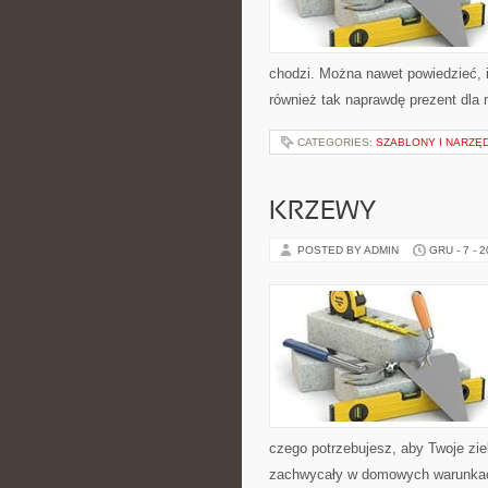
chodzi. Można nawet powiedzieć, i
również tak naprawdę prezent dla 
CATEGORIES:
SZABLONY I NARZĘD
KRZEWY
POSTED BY ADMIN
GRU - 7 - 
czego potrzebujesz, aby Twoje ziel
zachwycały w domowych warunkach