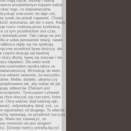
óre mają ciężar, historię i realną
wiecie przepełnionym kopiami ludzie
ukać tego, co niepowtarzalne.
dzyskuje znaczenie, bo daje coś,
y rynek nie potrafi zapewnić. Chodzi
jakość wykonania, ale też o sens. Kiedy
uje rzecz zrobioną przez konkretną
że za tym przedmiotem stoi czas,
i doświadczenie. Taki zakup nie jest
a w sobie pierwiastek relacji, nawet
i odbiorca nigdy się nie spotkają.
ręcznie przedmiot bywa droższy, ale
e często okazuje się bardziej
 służy dłużej, lepiej się starzeje i nie
 razu odpadem. Dla wielu osób
anie rzemiosłem wynika także ze
owtarzalnością. Wchodząc do wielu
żna odnieść wrażenie, że wszystko
bnie. Meble, dodatki, ubrania czy
projektowane tak, aby trafiać do jak
grupy odbiorców. Efektem jest
przeciętność. Tymczasem człowiek
ej chce otaczać się rzeczami, które
er. Chce widzieć ślad ludzkiej ręki,
wność, indywidualny detal, coś, co
en egzemplarz od drugiego. To właśnie
cechy sprawiają, że przedmiot zaczyna
je. Warto też zauważyć, że
się rzemiosło nie jest wrogiem
i. Dzisiejsi twórcy potrafią łączyć