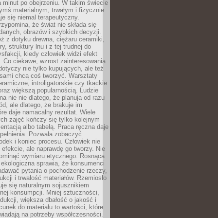
a minut po obejrzeniu. W takim świecie
ymś materialnym, trwałym i fizycznie
e się niemal terapeutyczny.
zypomina, że świat nie składa się
danych, obrazów i szybkich decyzji.
eż z dotyku drewna, ciężaru ceramiki,
, struktury lnu i z tej trudnej do
ysfakcji, kiedy człowiek widzi efekt
y. Co ciekawe, wzrost zainteresowania
otyczy nie tylko kupujących, ale też
 sami chcą coś tworzyć. Warsztaty
eramiczne, introligatorskie czy tkackie
oraz większą popularnością. Ludzie
na nie nie dlatego, że planują od razu
d, ale dlatego, że brakuje im
tóre daje namacalny rezultat. Wiele
ch zajęć kończy się tylko kolejnym
entacją albo tabelą. Praca ręczna daje
spełnienia. Pozwala zobaczyć
odek i koniec procesu. Człowiek nie
o efekcie, ale naprawdę go tworzy. Nie
ominąć wymiaru etycznego. Rosnąca
ekologiczna sprawia, że konsumenci
adawać pytania o pochodzenie rzeczy,
ukcji i trwałość materiałów. Rzemiosło
je się naturalnym sojusznikiem
nej konsumpcji. Mniej sztuczności,
dukcji, większa dbałość o jakość i
unek do materiału to wartości, które
wiadają na potrzeby współczesności.