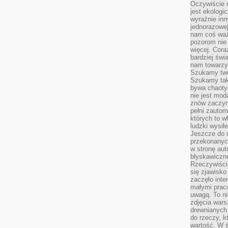
Oczywiście 
jest ekologi
wyraźnie in
jednorazowej
nam coś wa
pozorom nie 
więcej. Cora
bardziej św
nam towarzys
Szukamy twó
Szukamy tak
bywa chaoty
nie jest mod
znów zaczyna
pełni zauto
których to w
ludzki wysił
Jeszcze do n
przekonanych
w stronę aut
błyskawiczn
Rzeczywiście
się zjawisko
zaczęło inte
małymi prac
uwagą. To ni
zdjęcia wars
drewnianych 
do rzeczy, kt
wartość. W ś