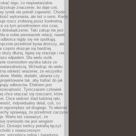
ukać tego, co niepowtarzalne.
dzyskuje znaczenie, bo daje coś,
y rynek nie potrafi zapewnić. Chodzi
jakość wykonania, ale też o sens. Kiedy
uje rzecz zrobioną przez konkretną
że za tym przedmiotem stoi czas,
i doświadczenie. Taki zakup nie jest
a w sobie pierwiastek relacji, nawet
i odbiorca nigdy się nie spotkają.
ręcznie przedmiot bywa droższy, ale
e często okazuje się bardziej
 służy dłużej, lepiej się starzeje i nie
 razu odpadem. Dla wielu osób
anie rzemiosłem wynika także ze
owtarzalnością. Wchodząc do wielu
żna odnieść wrażenie, że wszystko
bnie. Meble, dodatki, ubrania czy
projektowane tak, aby trafiać do jak
grupy odbiorców. Efektem jest
przeciętność. Tymczasem człowiek
ej chce otaczać się rzeczami, które
er. Chce widzieć ślad ludzkiej ręki,
wność, indywidualny detal, coś, co
en egzemplarz od drugiego. To właśnie
cechy sprawiają, że przedmiot zaczyna
je. Warto też zauważyć, że
się rzemiosło nie jest wrogiem
i. Dzisiejsi twórcy potrafią łączyć
techniki z nowoczesnym
em, sprzedażą online i świadomą