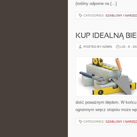
(rośliny odporne na […]
CATEGORIES:
SZABLONY I NARZĘD
KUP IDEALNĄ BIE
POSTED BY ADMIN
LIS - 8 - 2
dość poważnym błędem. W końcu bi
ogromnym wręcz stopniu może wp
CATEGORIES:
SZABLONY I NARZĘD