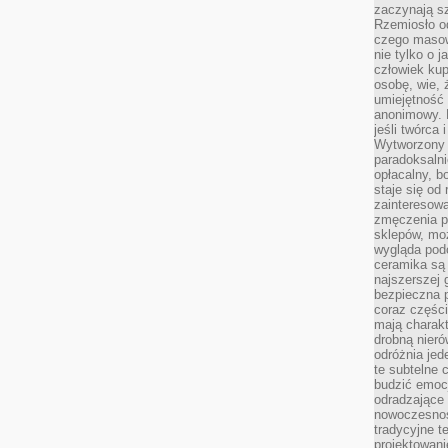
zaczynają sz
Rzemiosło o
czego masow
nie tylko o 
człowiek kup
osobę, wie, 
umiejętność 
anonimowy. M
jeśli twórca 
Wytworzony 
paradoksalni
opłacalny, bo
staje się od
zainteresow
zmęczenia p
sklepów, mo
wygląda podo
ceramika są 
najszerszej 
bezpieczna 
coraz części
mają charakt
drobną nieró
odróżnia jed
te subtelne 
budzić emoc
odradzające 
nowoczesnośc
tradycyjne 
projektowani