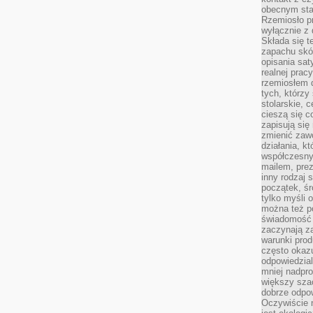
obecnym staj
Rzemiosło pr
wyłącznie z 
Składa się t
zapachu skóry
opisania sat
realnej prac
rzemiosłem d
tych, którzy
stolarskie, c
cieszą się c
zapisują się 
zmienić zawó
działania, k
współczesny
mailem, prez
inny rodzaj 
początek, śr
tylko myśli 
można też p
świadomość 
zaczynają z
warunki prod
często okazu
odpowiedzial
mniej nadpro
większy szac
dobrze odpo
Oczywiście 