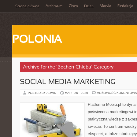
Archiwum
Cisza
Maryla
Redakcja
Strona główna
Dzień
POLONIA
Archive for the ‘Bochen-Chleba’ Category
SOCIAL MEDIA MARKETING
POSTED BY ADMIN
MAR - 26 - 2026
MOŻLIWOŚĆ KOMENTOWA
Platforma Mobiu.pl to dyna
poświęcona marketingowi in
praktyczną wiedzę z zakre
świecie. To centrum wiedzy
eksperci, a także startują