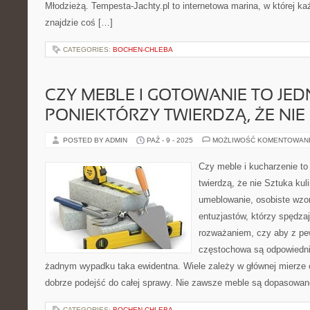
Młodzieżą. Tempesta-Jachty.pl to internetowa marina, w której k
znajdzie coś […]
CATEGORIES:
BOCHEN-CHLEBA
CZY MEBLE I GOTOWANIE TO JE
PONIEKTÓRZY TWIERDZĄ, ŻE NIE
POSTED BY ADMIN
PAŹ - 9 - 2025
MOŻLIWOŚĆ KOMENTOWAN
Czy meble i kucharzenie to
twierdzą, że nie Sztuka ku
umeblowanie, osobiste wzor
entuzjastów, którzy spędza
rozważaniem, czy aby z pe
częstochowa są odpowiednie
żadnym wypadku taka ewidentna. Wiele zależy w głównej mierze 
dobrze podejść do całej sprawy. Nie zawsze meble są dopasowane
CATEGORIES:
BOCHEN-CHLEBA