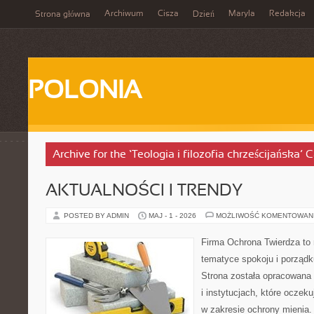
Archiwum
Cisza
Maryla
Redakcja
Strona główna
Dzień
POLONIA
Archive for the ‘Teologia i filozofia chrześcijańska’ 
AKTUALNOŚCI I TRENDY
POSTED BY ADMIN
MAJ - 1 - 2026
MOŻLIWOŚĆ KOMENTOWAN
Firma Ochrona Twierdza to 
tematyce spokoju i porządk
Strona została opracowana 
i instytucjach, które ocze
w zakresie ochrony mienia