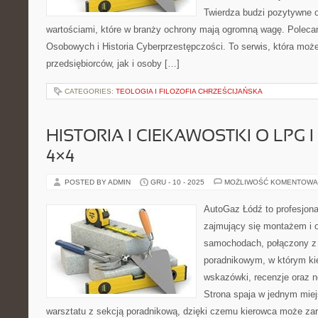
Twierdza budzi pozytywne od
wartościami, które w branży ochrony mają ogromną wagę. Polec
Osobowych i Historia Cyberprzestępczości. To serwis, która moż
przedsiębiorców, jak i osoby […]
CATEGORIES:
TEOLOGIA I FILOZOFIA CHRZEŚCIJAŃSKA
HISTORIA I CIEKAWOSTKI O LPG I
4×4
POSTED BY ADMIN
GRU - 10 - 2025
MOŻLIWOŚĆ KOMENTOWA
AutoGaz Łódź to profesjon
zajmujący się montażem i o
samochodach, połączony z
poradnikowym, w którym ki
wskazówki, recenzje oraz n
Strona spaja w jednym miej
warsztatu z sekcją poradnikową, dzięki czemu kierowca może za