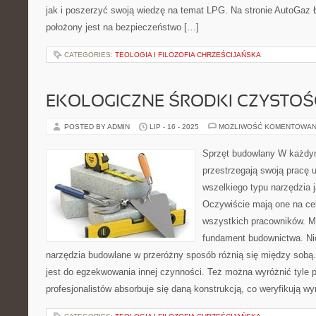
jak i poszerzyć swoją wiedzę na temat LPG. Na stronie AutoGaz
położony jest na bezpieczeństwo […]
CATEGORIES:
TEOLOGIA I FILOZOFIA CHRZEŚCIJAŃSKA
EKOLOGICZNE ŚRODKI CZYSTOŚ
POSTED BY ADMIN
LIP - 16 - 2025
MOŻLIWOŚĆ KOMENTOWAN
Sprzęt budowlany W każdy
przestrzegają swoją pracę 
wszelkiego typu narzędzia j
Oczywiście mają one na ce
wszystkich pracowników. M
fundament budownictwa. Nie
narzędzia budowlane w przeróżny sposób różnią się między sobą
jest do egzekwowania innej czynności. Też można wyróżnić tyle 
profesjonalistów absorbuje się daną konstrukcją, co weryfikują w