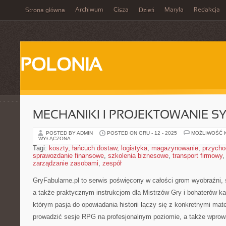
Archiwum
Cisza
Maryla
Redakcja
Strona główna
Dzień
POLONIA
MECHANIKI I PROJEKTOWANIE 
POSTED BY ADMIN
POSTED ON GRU - 12 - 2025
MOŻLIWOŚĆ 
WYŁĄCZONA
Tagi:
koszty
,
łańcuch dostaw
,
logistyka
,
magazynowanie
,
przycho
sprawozdanie finansowe
,
szkolenia biznesowe
,
transport firmowy
zarządzanie zasobami
,
zespół
GryFabularne.pl to serwis poświęcony w całości grom wyobraźni,
a także praktycznym instrukcjom dla Mistrzów Gry i bohaterów ka
którym pasja do opowiadania historii łączy się z konkretnymi ma
prowadzić sesje RPG na profesjonalnym poziomie, a także wprow