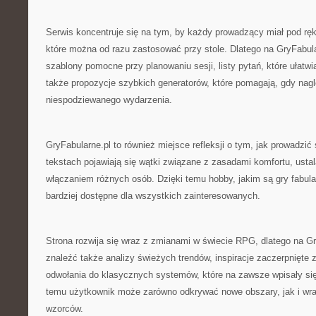
Serwis koncentruje się na tym, by każdy prowadzący miał pod ręk
które można od razu zastosować przy stole. Dlatego na GryFabula
szablony pomocne przy planowaniu sesji, listy pytań, które ułatw
także propozycje szybkich generatorów, które pomagają, gdy nagl
niespodziewanego wydarzenia.
GryFabularne.pl to również miejsce refleksji o tym, jak prowadzić
tekstach pojawiają się wątki związane z zasadami komfortu, ust
włączaniem różnych osób. Dzięki temu hobby, jakim są gry fabular
bardziej dostępne dla wszystkich zainteresowanych.
Strona rozwija się wraz z zmianami w świecie RPG, dlatego na G
znaleźć także analizy świeżych trendów, inspiracje zaczerpnięte 
odwołania do klasycznych systemów, które na zawsze wpisały się
temu użytkownik może zarówno odkrywać nowe obszary, jak i wr
wzorców.