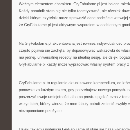
Ważnym elementem charakteru GryFabularne.pl jest balans międz
Każdy poradnik stara się nie tylko teoretyzować, ale również daw
dzięki którym czytelnik może sprawdzić dane podejście w swojej s
że GryFabularne.pl jest aktywnym wsparciem w codziennym gran
Na GryFabularne.pl akcentowana jest również indywidualność pr
często pojawia się zachęta, by dopasowywać wskazówki do własn
ma jednej, uniwersalnej recepty na idealną sesję, ale dzięki bogat
GryFabularne.pl każdy może wypracować własny system pracy z
GryFabularne.pl to regularnie aktualizowane kompendium, do kt
ponownie za każdym razem, gdy potrzebujesz nowego pomysłu n
poszerzyć swoje umiejętności albo po prostu spędzić czas z tem
wszystkich, którzy wierzą, że moc fabuły potrafi zmienić zwykły 
niezapomniane przeżycie.
Dzięki takiemu podejściu GryFabularne.pl staje się bazą wypado