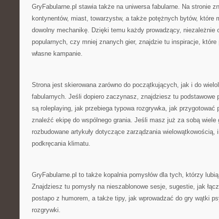
GryFabularne.pl stawia także na uniwersa fabularne. Na stronie z
kontynentów, miast, towarzystw, a także potężnych bytów, któ
dowolny mechanikę. Dzięki temu każdy prowadzący, niezależnie 
popularnych, czy mniej znanych gier, znajdzie tu inspiracje, któ
własne kampanie.
Strona jest skierowana zarówno do początkujących, jak i do wielol
fabularnych. Jeśli dopiero zaczynasz, znajdziesz tu podstawowe 
są roleplaying, jak przebiega typowa rozgrywka, jak przygotować 
znaleźć ekipę do wspólnego grania. Jeśli masz już za sobą wiele 
rozbudowane artykuły dotyczące zarządzania wielowątkowością, i
podkręcania klimatu.
GryFabularne.pl to także kopalnia pomysłów dla tych, którzy lub
Znajdziesz tu pomysły na nieszablonowe sesje, sugestie, jak łącz
postapo z humorem, a także tipy, jak wprowadzać do gry wątki p
rozgrywki.