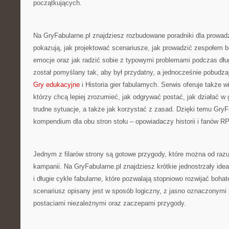
początkujących.
Na GryFabularne.pl znajdziesz rozbudowane poradniki dla prowad
pokazują, jak projektować scenariusze, jak prowadzić zespołem b
emocje oraz jak radzić sobie z typowymi problemami podczas dłu
został pomyślany tak, aby był przydatny, a jednocześnie pobudz
Gry edukacyjne
i Historia gier fabularnych. Serwis oferuje także 
którzy chcą lepiej zrozumieć, jak odgrywać postać, jak działać w 
trudne sytuacje, a także jak korzystać z zasad. Dzięki temu Gry
kompendium dla obu stron stołu – opowiadaczy historii i fanów R
Jednym z filarów strony są gotowe przygody, które można od raz
kampanii. Na GryFabularne.pl znajdziesz krótkie jednostrzały ide
i długie cykle fabularne, które pozwalają stopniowo rozwijać boha
scenariusz opisany jest w sposób logiczny, z jasno oznaczonymi
postaciami niezależnymi oraz zaczepami przygody.