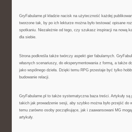
GryFabularne.pl kładzie nacisk na użyteczność każdej publikowane
tworzone tak, by po ich lekturze można było testować opisane r
spotkaniu. Niezależnie od tego, czy szukasz inspiracji na nową k
dla siebie.
Strona podkreśla także twórczy aspekt gier fabularnych. GryFabul
własnych scenariuszy, do eksperymentowania z formą, a także do 
jako wspólnego dzieła. Dzięki temu RPG przestaje być tylko hobb
budowanie relacji.
GryFabularne.pl to także systematyczna baza treści. Artykuły są 
takich jak prowadzenie sesji, aby szybko można było przejść do 
temu zarówno osoby początkujące, jak i zaawansowani MG mog
artykuły.