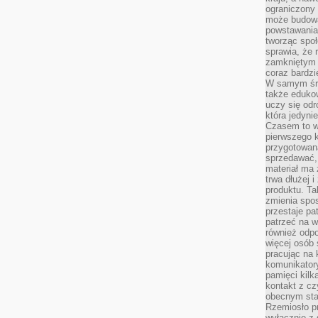
ograniczony 
może budowa
powstawania 
tworząc społ
sprawia, że r
zamkniętym 
coraz bardzi
W samym śro
także edukow
uczy się odr
która jedyni
Czasem to wł
pierwszego k
przygotowa
sprzedawać,
materiał ma
trwa dłużej 
produktu. Ta
zmienia spos
przestaje pa
patrzeć na w
również odpo
więcej osób 
pracując na 
komunikatory
pamięci kilk
kontakt z cz
obecnym staj
Rzemiosło pr
wyłącznie z 