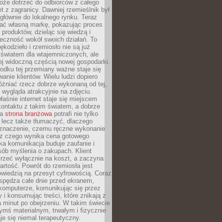
oże dotrzeć do odbiorców z całego
et z zagranicy. Dawniej rzemieślnik był
głównie do lokalnego rynku. Teraz
ć własną markę, pokazując proces
produktów, dzieląc się wiedzą i
eczność wokół swoich działań. To
ękodzieło i rzemiosło nie są już
światem dla wtajemniczonych, ale
ej widoczną częścią nowej gospodarki.
dku tej przemiany ważne staje się
anie klientów. Wielu ludzi dopiero
óżniać rzecz dobrze wykonaną od tej,
e wygląda atrakcyjnie na zdjęciu.
aśnie internet staje się miejscem
ontaktu z takim światem, a dobrze
na
strona branżowa
potrafi nie tylko
 lecz także tłumaczyć, dlaczego
 znaczenie, czemu ręczne wykonanie
i z czego wynika cena gotowego
ka komunikacja buduje zaufanie i
ób myślenia o zakupach. Klient
trzeć wyłącznie na koszt, a zaczyna
artość. Powrót do rzemiosła jest
wiedzią na przesyt cyfrowością. Coraz
spędza całe dnie przed ekranem,
komputerze, komunikując się przez
 i konsumując treści, które znikają z
a minut po obejrzeniu. W takim świecie
ymś materialnym, trwałym i fizycznie
e się niemal terapeutyczny.