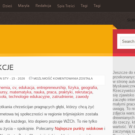
Maryla
Redakcja
Tagi
Tagi
Dzień
Spis Treści
SUB
KCJE
Jeszcze do n
przekonanych
RODZINNE
 STY - 15 - 2026
MOŻLIWOŚĆ KOMENTOWANIA
ZOSTAŁA
w stronę aut
ATRAKCJE
błyskawiczn
hemia
,
cv
,
edukacja
,
entrepreneurship
,
fizyka
,
geografia
,
Rzeczywiście
ursy
,
matematyka
,
nauka
,
praca
,
praktyki
,
rekrutacja
,
się zjawisko
koła
,
technologie edukacyjne
,
zatrudnienie
,
zawody
zaczęło inte
małymi prac
tkania chrześcijan pragnących głębi, którzy chcą żyć
uwagą. To ni
zdjęcia wars
rnetowa tej społeczności w regionie trójmiejskim została
drewnianych 
k dla każdego, kto dopiero poznaje WŻCh. To nie tylko
do rzeczy, kt
wartość. W ś
ylu życia – spokojnie. Polecamy
Najlepsze punkty widokowe
i
zaczynają sz