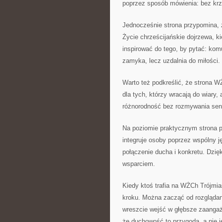
poprzez sposób mówienia: bez krzy
Jednocześnie strona przypomina, że
Życie chrześcijańskie dojrzewa, k
inspirować do tego, by pytać: ko
zamyka, lecz uzdalnia do miłości.
Warto też podkreślić, że strona W
dla tych, którzy wracają do wiary, 
różnorodność bez rozmywania sen
Na poziomie praktycznym strona peł
integruje osoby poprzez wspólny ję
połączenie ducha i konkretu. Dzięk
wsparciem.
Kiedy ktoś trafia na WŻCh Trójmia
kroku. Można zacząć od rozglądani
wreszcie wejść w głębsze zaangaż
że duchowość to przygoda, a nie 