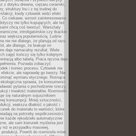
eż z dotyku drewna, ciężaru ceramiki,
, struktury lnu i z tej trudnej do
ysfakcji, kiedy człowiek widzi efekt
y. Co ciekawe, wzrost zainteresowania
otyczy nie tylko kupujących, ale też
 sami chcą coś tworzyć. Warsztaty
eramiczne, introligatorskie czy tkackie
oraz większą popularnością. Ludzie
na nie nie dlatego, że planują od razu
d, ale dlatego, że brakuje im
tóre daje namacalny rezultat. Wiele
ch zajęć kończy się tylko kolejnym
entacją albo tabelą. Praca ręczna daje
spełnienia. Pozwala zobaczyć
odek i koniec procesu. Człowiek nie
o efekcie, ale naprawdę go tworzy. Nie
ominąć wymiaru etycznego. Rosnąca
ekologiczna sprawia, że konsumenci
adawać pytania o pochodzenie rzeczy,
ukcji i trwałość materiałów. Rzemiosło
je się naturalnym sojusznikiem
nej konsumpcji. Mniej sztuczności,
dukcji, większa dbałość o jakość i
unek do materiału to wartości, które
wiadają na potrzeby współczesności.
nie każde rękodzieło automatycznie
czne, ale sam kierunek myślenia jest
ny niż w przypadku masowej,
 produkcji. Powrót do rzemiosła mówi