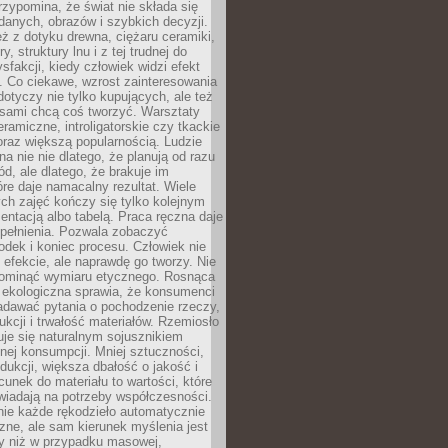
zypomina, że świat nie składa się
danych, obrazów i szybkich decyzji.
eż z dotyku drewna, ciężaru ceramiki,
, struktury lnu i z tej trudnej do
ysfakcji, kiedy człowiek widzi efekt
y. Co ciekawe, wzrost zainteresowania
otyczy nie tylko kupujących, ale też
 sami chcą coś tworzyć. Warsztaty
eramiczne, introligatorskie czy tkackie
oraz większą popularnością. Ludzie
na nie nie dlatego, że planują od razu
d, ale dlatego, że brakuje im
tóre daje namacalny rezultat. Wiele
ch zajęć kończy się tylko kolejnym
entacją albo tabelą. Praca ręczna daje
spełnienia. Pozwala zobaczyć
odek i koniec procesu. Człowiek nie
o efekcie, ale naprawdę go tworzy. Nie
ominąć wymiaru etycznego. Rosnąca
ekologiczna sprawia, że konsumenci
adawać pytania o pochodzenie rzeczy,
ukcji i trwałość materiałów. Rzemiosło
je się naturalnym sojusznikiem
nej konsumpcji. Mniej sztuczności,
dukcji, większa dbałość o jakość i
unek do materiału to wartości, które
wiadają na potrzeby współczesności.
nie każde rękodzieło automatycznie
czne, ale sam kierunek myślenia jest
ny niż w przypadku masowej,