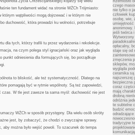
Wspólnota Życia Chrześcijańskiego) kojarzy się wielu
Rzemiosło o
czego masow
łaśnie ten fundament widać na stronie WŻCh Trójmiasto:
nie tylko o 
człowiek kup
w którym wątpliwości mogą dojrzewać i w którym nie
osobę, wie, 
bo duchowość, która prowadzi ku wolności, potrzebuje
umiejętność 
anonimowy. M
jeśli twórca 
Wytworzony 
paradoksalni
u dla tych, którzy trafili tu przez wydarzenia i rekolekcje.
opłacalny, bo
macja, na czym polega styl ignacjański oraz jak wygląda
staje się od
zainteresow
o punkt odniesienia dla formujących się, bo porządkuje
zmęczenia p
sklepów, mo
gi.
wygląda podo
ceramika są 
najszerszej 
ólnota to bliskość, ale też systematyczność. Dlatego na
bezpieczna 
 które pomagają być w rytmie wspólnoty. Są też zapowiedzi,
coraz części
mają charakt
ć czas. W tle jest zawsze ta sama myśl: duchowość nie jest
drobną nieró
odróżnia jed
te subtelne 
budzić emoc
 tłumaczy WŻCh w sposób przystępny. Dla wielu osób skróty
odradzające 
nowoczesnośc
ważne jest, by zobaczyć, że chodzi o zwyczajne sprawy.
tradycyjne 
k, aby można było wejść powoli. To szacunek do tempa
projektowani
komunikacją 