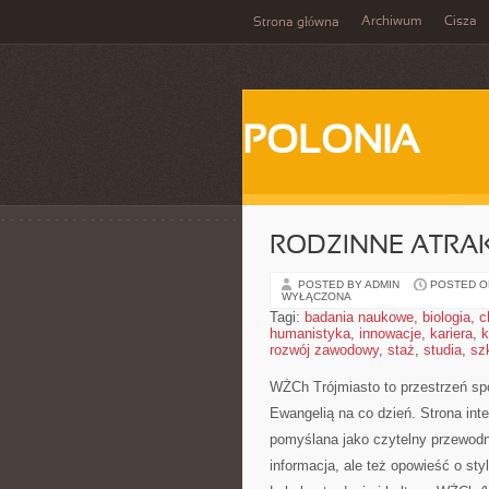
Archiwum
Cisza
Strona główna
POLONIA
RODZINNE ATRA
POSTED BY ADMIN
POSTED ON
WYŁĄCZONA
Tagi:
badania naukowe
,
biologia
,
c
humanistyka
,
innowacje
,
kariera
,
k
rozwój zawodowy
,
staż
,
studia
,
sz
WŻCh Trójmiasto to przestrzeń spo
Ewangelią na co dzień. Strona inte
pomyślana jako czytelny przewodni
informacja, ale też opowieść o st