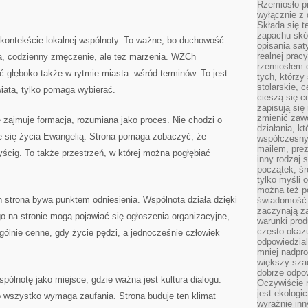
Rzemiosło pr
wyłącznie z 
Składa się t
zapachu skóry
kontekście lokalnej wspólnoty. To ważne, bo duchowość
opisania sat
realnej prac
na, codzienny zmęczenie, ale też marzenia. WŻCh
rzemiosłem d
 głęboko także w rytmie miasta: wśród terminów. To jest
tych, którzy
stolarskie, c
iata, tylko pomaga wybierać.
cieszą się c
zapisują się 
zmienić zawó
 zajmuje formacja, rozumiana jako proces. Nie chodzi o
działania, k
ie się życia Ewangelią. Strona pomaga zobaczyć, że
współczesny
mailem, prez
yścig. To także przestrzeń, w której można pogłębiać
inny rodzaj 
początek, śr
tylko myśli 
można też p
 strona bywa punktem odniesienia. Wspólnota działa dzięki
świadomość 
zaczynają z
go na stronie mogą pojawiać się ogłoszenia organizacyjne,
warunki prod
często okazu
ególnie cenne, gdy życie pędzi, a jednocześnie człowiek
odpowiedzial
mniej nadpro
większy szac
dobrze odpo
pólnotę jako miejsce, gdzie ważna jest kultura dialogu.
Oczywiście 
jest ekologi
o wszystko wymaga zaufania. Strona buduje ten klimat
wyraźnie in