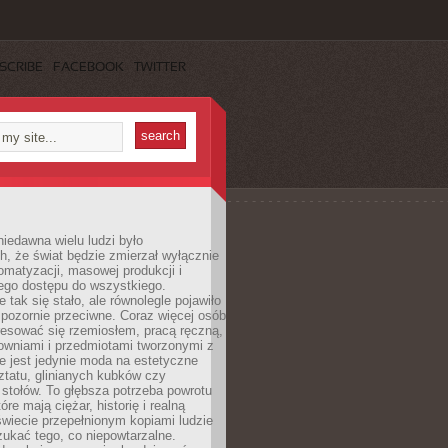
SCRIBE
FACEBOOK
TWITTER
iedawna wielu ludzi było
, że świat będzie zmierzał wyłącznie
omatyzacji, masowej produkcji i
ego dostępu do wszystkiego.
 tak się stało, ale równolegle pojawiło
 pozornie przeciwne. Coraz więcej osób
resować się rzemiosłem, pracą ręczną,
owniami i przedmiotami tworzonymi z
e jest jedynie moda na estetyczne
ztatu, glinianych kubków czy
stołów. To głębsza potrzeba powrotu
óre mają ciężar, historię i realną
wiecie przepełnionym kopiami ludzie
ukać tego, co niepowtarzalne.