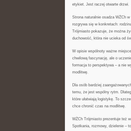
etykiet. Jest raczej otwarte drzwi.
Strona naturalnie osadza WŻCh w 
rozgrywa się w konkretach: rodzi
Trójmiasto pokazuje, że można żyć
duchowość, która nie ucieka od św
W opisie wspólnoty ważne miejsce
chwilową fascynację, ale o uczen
formacja to perspektywa – a nie w
modlitwę.
Dla osób bardziej zaangażowanych
temu, że jest wspólny rytm. Dlate
które ułatwiają logistykę. To szcz
chce chronić czas na modlitwę.
WŻCh Trójmiasto prezentuje też ws
Spotkania, rozmowy, dzielenie – t