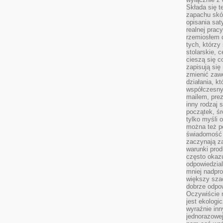
Składa się t
zapachu skóry
opisania sat
realnej prac
rzemiosłem d
tych, którzy
stolarskie, c
cieszą się c
zapisują się 
zmienić zawó
działania, k
współczesny
mailem, prez
inny rodzaj 
początek, śr
tylko myśli 
można też p
świadomość 
zaczynają z
warunki prod
często okazu
odpowiedzial
mniej nadpro
większy szac
dobrze odpo
Oczywiście 
jest ekologi
wyraźnie in
jednorazowej