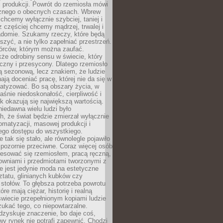
 produkcji. Powrót do rzemiosła mówi
żnego o obecnych czasach. Wbrew
chcemy wyłącznie szybciej, taniej i
z częściej chcemy mądrzej, trwalej i
iadomie. Szukamy rzeczy, które będą
zyć, a nie tylko zapełniać przestrzeń.
rców, którym można zaufać.
że odrobiny sensu w świecie, który
czny i przesycony. Dlatego rzemiosło
ą sezonową, lecz znakiem, że ludzie
ją doceniać pracę, której nie da się w
matyzować. Bo są obszary życia, w
łaśnie niedoskonałość, cierpliwość i
ek okazują się największą wartością.
iedawna wielu ludzi było
, że świat będzie zmierzał wyłącznie
omatyzacji, masowej produkcji i
ego dostępu do wszystkiego.
 tak się stało, ale równolegle pojawiło
 pozornie przeciwne. Coraz więcej osób
resować się rzemiosłem, pracą ręczną,
owniami i przedmiotami tworzonymi z
e jest jedynie moda na estetyczne
ztatu, glinianych kubków czy
stołów. To głębsza potrzeba powrotu
óre mają ciężar, historię i realną
wiecie przepełnionym kopiami ludzie
ukać tego, co niepowtarzalne.
dzyskuje znaczenie, bo daje coś,
y rynek nie potrafi zapewnić. Chodzi