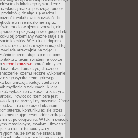
głównie do lokalnego rynku. Teraz
ć własną markę, pokazując proces
produktów, dzieląc się wiedzą i
eczność wokół swoich działań. To
ękodzieło i rzemiosło nie są już
światem dla wtajemniczonych, ale
ej widoczną częścią nowej gospodarki.
dku tej przemiany ważne staje się
anie klientów. Wielu ludzi dopiero
óżniać rzecz dobrze wykonaną od tej,
e wygląda atrakcyjnie na zdjęciu.
aśnie internet staje się miejscem
ontaktu z takim światem, a dobrze
na
strona branżowa
potrafi nie tylko
 lecz także tłumaczyć, dlaczego
 znaczenie, czemu ręczne wykonanie
i z czego wynika cena gotowego
ka komunikacja buduje zaufanie i
ób myślenia o zakupach. Klient
trzeć wyłącznie na koszt, a zaczyna
artość. Powrót do rzemiosła jest
wiedzią na przesyt cyfrowością. Coraz
spędza całe dnie przed ekranem,
komputerze, komunikując się przez
 i konsumując treści, które znikają z
a minut po obejrzeniu. W takim świecie
ymś materialnym, trwałym i fizycznie
e się niemal terapeutyczny.
zypomina, że świat nie składa się
danych, obrazów i szybkich decyzji.