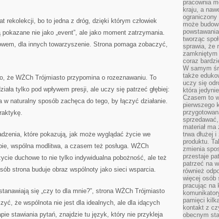
pracownia m
kraju, a naw
ograniczony 
t rekolekcji, bo to jedna z dróg, dzięki którym człowiek
może budowa
powstawania 
 pokazane nie jako „event”, ale jako moment zatrzymania.
tworząc społ
łowem, dla innych towarzyszenie. Strona pomaga zobaczyć,
sprawia, że r
zamkniętym 
coraz bardzi
W samym śro
także edukow
o, że WŻCh Trójmiasto przypomina o rozeznawaniu. To
uczy się odr
ziała tylko pod wpływem presji, ale uczy się patrzeć głębiej:
która jedyni
Czasem to wł
a w naturalny sposób zachęca do tego, by łączyć działanie.
pierwszego k
przygotowa
raktykę.
sprzedawać,
materiał ma
adzenia, które pokazują, jak może wyglądać życie we
trwa dłużej 
produktu. Ta
upie, wspólna modlitwa, a czasem też posługa. WŻCh
zmienia spos
przestaje pa
życie duchowe to nie tylko indywidualna pobożność, ale też
patrzeć na w
sób strona buduje obraz wspólnoty jako sieci wsparcia.
również odpo
więcej osób 
pracując na 
astanawiają się „czy to dla mnie?”, strona WŻCh Trójmiasto
komunikatory
pamięci kilk
zyć, że wspólnota nie jest dla idealnych, ale dla idących
kontakt z cz
apie stawiania pytań, znajdzie tu język, który nie przykleja
obecnym staj