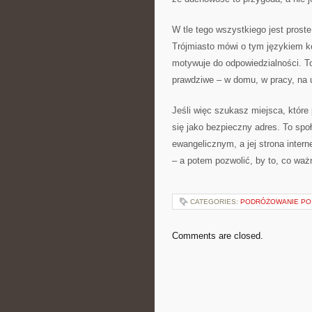
W tle tego wszystkiego jest prost
Trójmiasto mówi o tym językiem ko
motywuje do odpowiedzialności. To
prawdziwe – w domu, w pracy, na u
Jeśli więc szukasz miejsca, które
się jako bezpieczny adres. To spo
ewangelicznym, a jej strona inter
– a potem pozwolić, by to, co waż
CATEGORIES:
PODRÓŻOWANIE PO 
Comments are closed.