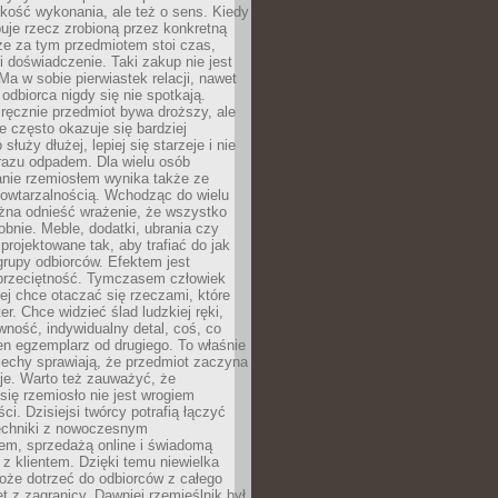
jakość wykonania, ale też o sens. Kiedy
uje rzecz zrobioną przez konkretną
że za tym przedmiotem stoi czas,
i doświadczenie. Taki zakup nie jest
a w sobie pierwiastek relacji, nawet
i odbiorca nigdy się nie spotkają.
ręcznie przedmiot bywa droższy, ale
e często okazuje się bardziej
 służy dłużej, lepiej się starzeje i nie
 razu odpadem. Dla wielu osób
anie rzemiosłem wynika także ze
owtarzalnością. Wchodząc do wielu
żna odnieść wrażenie, że wszystko
bnie. Meble, dodatki, ubrania czy
projektowane tak, aby trafiać do jak
grupy odbiorców. Efektem jest
przeciętność. Tymczasem człowiek
ej chce otaczać się rzeczami, które
er. Chce widzieć ślad ludzkiej ręki,
wność, indywidualny detal, coś, co
en egzemplarz od drugiego. To właśnie
cechy sprawiają, że przedmiot zaczyna
je. Warto też zauważyć, że
się rzemiosło nie jest wrogiem
i. Dzisiejsi twórcy potrafią łączyć
techniki z nowoczesnym
em, sprzedażą online i świadomą
z klientem. Dzięki temu niewielka
oże dotrzeć do odbiorców z całego
et z zagranicy. Dawniej rzemieślnik był