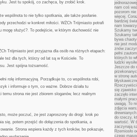
ku. Jest tu spokój, co zachęca, by zrobić krok.
jednorazowej
nam coś wa
pozorom nie 
 wspólnota to nie tylko spotkania, ale także posłanie.
więcej. Cora
bardziej św
iedy przechodzi w konkret miłości. WŻCh Trójmiasto potrafi
nam towarzys
mu mogę służyć?. To podejście, w którym duchowość nie
Szukamy twó
Szukamy tak
bywa chaoty
nie jest mod
znów zaczyna
ŻCh Trójmiasto jest przyjazna dla osób na różnych etapach:
pełni zauto
których to w
ale też dla tych, którzy od lat są w Kościele. To
ludzki wysił
su. Jest spójna tożsamość.
Jeszcze do n
przekonanych
w stronę aut
ni rolę informacyjną. Porządkuje to, co wspólnota robi,
błyskawiczn
Rzeczywiście
zyk i informuje o tym, co ważne. Dobrze działa tu
się zjawisko
i temu strona nie jest zbiorem sloganów, lecz realnym
zaczęło inte
małymi prac
uwagą. To ni
zdjęcia wars
drewnianych 
sto, może poczuć, że jest zaproszony do drogi: krok po
do rzeczy, kt
a się, potem przejść do dołączenia do spotkania, a
wartość. W ś
zaczynają sz
owanie. Strona wspiera każdy z tych kroków, bo pokazuje,
Rzemiosło o
czego masow
jedno wydarzenie.