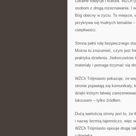
Lokalne tradycje i kultura. WŻCh (
osobom z drogą rozeznawania. I w
Bóg obecny w życiu. To miejsce, 
przykrywa się trudnych tematów – 
cierpliwości.
Strona pełni rolę bezpiecznego start
Można tu zrozumieć, czym jest for
praktyka dzielenia. Jednocześnie t
materiały i pomaga trzymać się dro
WŻCh Trójmiasto pokazuje, że wsp
stronie pojawiają się komunikaty,
dzięki którym łatwiej zarezerwowa
luksusem – tylko źródłem.
Dużą wartością strony jest to, że
i nazwy brzmią tajemniczo, więc 
WŻCh Trójmiasto opisuje drogę ta
człowieka.