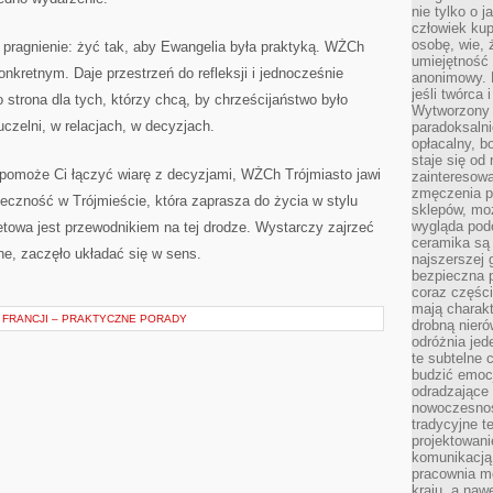
nie tylko o 
człowiek kup
osobę, wie, 
e pragnienie: żyć tak, aby Ewangelia była praktyką. WŻCh
umiejętność 
nkretnym. Daje przestrzeń do refleksji i jednocześnie
anonimowy. M
jeśli twórca 
 strona dla tych, którzy chcą, by chrześcijaństwo było
Wytworzony 
czelni, w relacjach, w decyzjach.
paradoksalni
opłacalny, bo
staje się od
 pomoże Ci łączyć wiarę z decyzjami, WŻCh Trójmiasto jawi
zainteresow
zmęczenia p
łeczność w Trójmieście, która zaprasza do życia w stylu
sklepów, mo
wygląda podo
netowa jest przewodnikiem na tej drodze. Wystarczy zajrzeć
ceramika są 
ne, zaczęło układać się w sens.
najszerszej 
bezpieczna 
coraz części
mają charakt
FRANCJI – PRAKTYCZNE PORADY
drobną nieró
odróżnia jed
te subtelne 
budzić emoc
odradzające 
nowoczesnośc
tradycyjne 
projektowani
komunikacją 
pracownia m
kraju, a naw