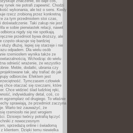
dzyskuje znaczenie, bo daje coś,
y rynek nie potrafi zapewnić. Chodzi
jakość wykonania, ale też o sens. Kiedy
uje rzecz zrobioną przez konkretną
że za tym przedmiotem stoi czas,
i doświadczenie. Taki zakup nie jest
a w sobie pierwiastek relacji, nawet
i odbiorca nigdy się nie spotkają.
ręcznie przedmiot bywa droższy, ale
e często okazuje się bardziej
 służy dłużej, lepiej się starzeje i nie
 razu odpadem. Dla wielu osób
anie rzemiosłem wynika także ze
owtarzalnością. Wchodząc do wielu
żna odnieść wrażenie, że wszystko
bnie. Meble, dodatki, ubrania czy
projektowane tak, aby trafiać do jak
grupy odbiorców. Efektem jest
przeciętność. Tymczasem człowiek
ej chce otaczać się rzeczami, które
er. Chce widzieć ślad ludzkiej ręki,
wność, indywidualny detal, coś, co
en egzemplarz od drugiego. To właśnie
cechy sprawiają, że przedmiot zaczyna
je. Warto też zauważyć, że
się rzemiosło nie jest wrogiem
i. Dzisiejsi twórcy potrafią łączyć
techniki z nowoczesnym
em, sprzedażą online i świadomą
z klientem. Dzięki temu niewielka