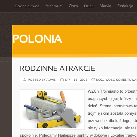
Archiwum
Cisza
Maryla
Redakcja
Strona główna
Dzień
POLONIA
RODZINNE ATRAKCJE
POSTED BY ADMIN
STY - 15 - 2026
MOŻLIWOŚĆ KOMENTOWA
WŻCh Trójmiasto to przestr
pragnących głębi, którzy c
dzień. Strona internetowa t
trójmiejskim została pomyś
przewodnik dla każdego, kt
nie tylko informacja, ale te
spokojnie. Polecamy Najlepsze punkty widokowe i Lokalne tradycj