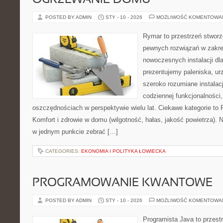
OGRZEWANIE DOMU
POSTED BY ADMIN
STY - 10 - 2026
MOŻLIWOŚĆ KOMENTOWA
Rymar to przestrzeń stworz
pewnych rozwiązań w zakre
nowoczesnych instalacji dl
prezentujemy paleniska, ur
szeroko rozumiane instalac
codziennej funkcjonalności
oszczędnościach w perspektywie wielu lat. Ciekawe kategorie to F
Komfort i zdrowie w domu (wilgotność, hałas, jakość powietrza). N
w jednym punkcie zebrać […]
CATEGORIES:
EKONOMIA I POLITYKA ŁOWIECKA
PROGRAMOWANIE KWANTOWE
POSTED BY ADMIN
STY - 10 - 2026
MOŻLIWOŚĆ KOMENTOWA
Programista Java to przest