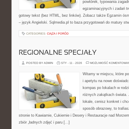
powtórek, typowania zagad
egzaminacyjnych i zadań t
gotowy tekst (bez HTML, bez linków). Zobacz także Egzamin ósmo
– język Angielski. Sqlmedia.pl to baza przygotowań do matury st
CATEGORIES:
CIĄŻA I PORÓD
REGIONALNE SPECJAŁY
POSTED BY ADMIN
STY - 11 - 2026
MOŻLIWOŚĆ KOMENTOWA
Witamy w miejscu, które po
i apetytu na nowe doświadcz
kompas po lokalach w rodz
różnych zakątkach świata. 
lokale, cenisz konkret i ch
sposób obrazowy, to trafias
stronie to Kawiarnie, Cukiernie i Desery i Restauracje nad Morzem 
zbiór „ładnych zdjęć i paru […]