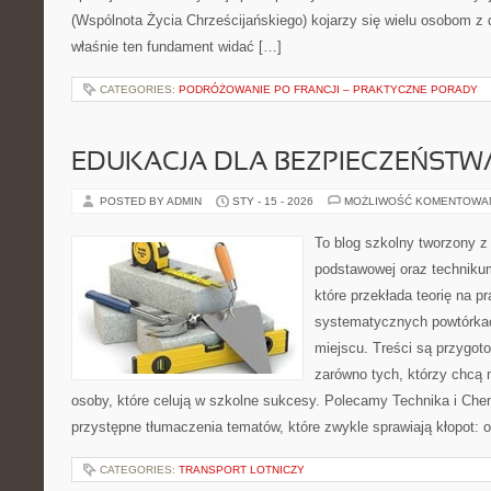
(Wspólnota Życia Chrześcijańskiego) kojarzy się wielu osobom z 
właśnie ten fundament widać […]
CATEGORIES:
PODRÓŻOWANIE PO FRANCJI – PRAKTYCZNE PORADY
EDUKACJA DLA BEZPIECZEŃSTWA
POSTED BY ADMIN
STY - 15 - 2026
MOŻLIWOŚĆ KOMENTOWA
To blog szkolny tworzony z
podstawowej oraz technikum
które przekłada teorię na p
systematycznych powtórkac
miejscu. Treści są przygot
zarówno tych, którzy chcą n
osoby, które celują w szkolne sukcesy. Polecamy Technika i Chem
przystępne tłumaczenia tematów, które zwykle sprawiają kłopot: od o
CATEGORIES:
TRANSPORT LOTNICZY