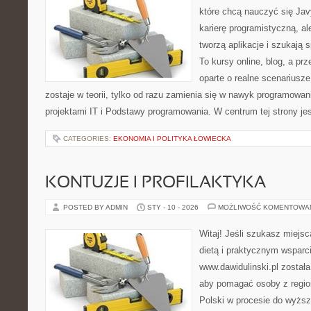
które chcą nauczyć się Jav
karierę programistyczną, ale
tworzą aplikacje i szukaj
To kursy online, blog, a pr
oparte o realne scenariusze
zostaje w teorii, tylko od razu zamienia się w nawyk programowa
projektami IT i Podstawy programowania. W centrum tej strony jes
CATEGORIES:
EKONOMIA I POLITYKA ŁOWIECKA
KONTUZJE I PROFILAKTYKA
POSTED BY ADMIN
STY - 10 - 2026
MOŻLIWOŚĆ KOMENTOWA
Witaj! Jeśli szukasz miejsc
dietą i praktycznym wsparc
www.dawidulinski.pl został
aby pomagać osoby z region
Polski w procesie do wyższ