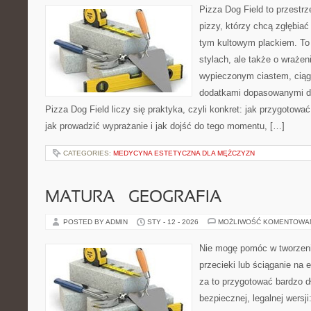
Pizza Dog Field to przestr
pizzy, którzy chcą zgłębiać
tym kultowym plackiem. To 
stylach, ale także o wrażen
wypieczonym ciastem, ciąg
dodatkami dopasowanymi do
Pizza Dog Field liczy się praktyka, czyli konkret: jak przygotować
jak prowadzić wyprażanie i jak dojść do tego momentu, […]
CATEGORIES:
MEDYCYNA ESTETYCZNA DLA MĘŻCZYZN
MATURA – GEOGRAFIA
POSTED BY ADMIN
STY - 12 - 2026
MOŻLIWOŚĆ KOMENTOWA
Nie mogę pomóc w tworzeniu
przecieki lub ściąganie na
za to przygotować bardzo d
bezpiecznej, legalnej wersji