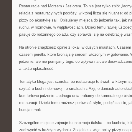
Restauracje nad Morzem / Jeziorem. To nie jest tylko zbiór „ładny
relacja z restauracyjnych podróży, w której liczą się niuanse: od
pizzy po akustykę sali. Opisujemy miejsca do jedzenia tak, jak n
ruchu, w rozmowie, w wątpliwościach. Dzięki temu łatwiej Ci zd
pasuje do rodzinnego obiadu, czy sprawdzi się na celebrację waż
Na stronie znajdziesz opinie z lokali w dużych miastach. Czasem
czasem perełki, które bronią się sercem włożonym w gotowanie.
jedzenie, ale nie pomijamy tego, co wpływa na całe doświadczenie:
a także opłacalność.
Tematyka bloga jest szeroka, bo restauracje to świat, w którym s
czytać o kuchni domowej i o smakach z Azji, o daniach autorskic
komfortowe jedzenie. Jednego dnia trafiamy do kameralnego bistro
restauracji. Dzięki temu możesz porównać style, podejścia i to, j
budują smak.
Szczególne miejsce zajmuje tu inspiracja italska – bo kuchnia, któ
zachwycić w każdym wydaniu. Znajdziesz więc opisy pizzy neapo