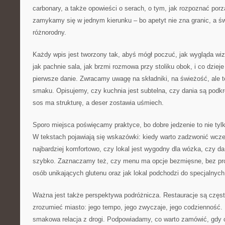
carbonary, a także opowieści o serach, o tym, jak rozpoznać porzą
zamykamy się w jednym kierunku – bo apetyt nie zna granic, a świa
różnorodny.
Każdy wpis jest tworzony tak, abyś mógł poczuć, jak wygląda wiz
jak pachnie sala, jak brzmi rozmowa przy stoliku obok, i co dzieje 
pierwsze danie. Zwracamy uwagę na składniki, na świeżość, ale 
smaku. Opisujemy, czy kuchnia jest subtelna, czy dania są pod
sos ma strukturę, a deser zostawia uśmiech.
Sporo miejsca poświęcamy praktyce, bo dobre jedzenie to nie tylk
W tekstach pojawiają się wskazówki: kiedy warto zadzwonić wcześn
najbardziej komfortowo, czy lokal jest wygodny dla wózka, czy d
szybko. Zaznaczamy też, czy menu ma opcje bezmięsne, bez pr
osób unikających glutenu oraz jak lokal podchodzi do specjalnych
Ważna jest także perspektywa podróżnicza. Restauracje są częs
zrozumieć miasto: jego tempo, jego zwyczaje, jego codzienność. 
smakowa relacja z drogi. Podpowiadamy, co warto zamówić, gdy