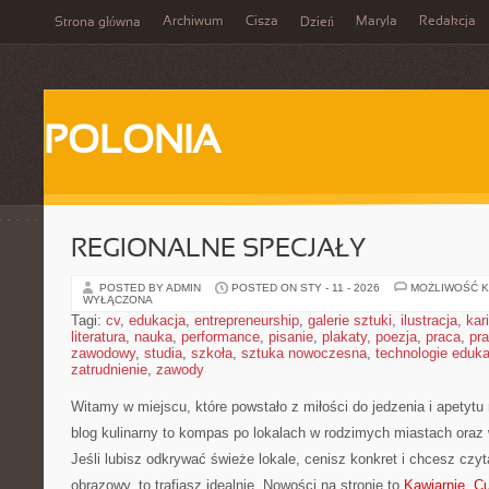
Archiwum
Cisza
Maryla
Redakcja
Strona główna
Dzień
POLONIA
REGIONALNE SPECJAŁY
POSTED BY ADMIN
POSTED ON STY - 11 - 2026
MOŻLIWOŚĆ 
WYŁĄCZONA
Tagi:
cv
,
edukacja
,
entrepreneurship
,
galerie sztuki
,
ilustracja
,
kar
literatura
,
nauka
,
performance
,
pisanie
,
plakaty
,
poezja
,
praca
,
pr
zawodowy
,
studia
,
szkoła
,
sztuka nowoczesna
,
technologie eduk
zatrudnienie
,
zawody
Witamy w miejscu, które powstało z miłości do jedzenia i apetyt
blog kulinarny to kompas po lokalach w rodzimych miastach oraz
Jeśli lubisz odkrywać świeże lokale, cenisz konkret i chcesz czy
obrazowy, to trafiasz idealnie. Nowości na stronie to
Kawiarnie, Cu