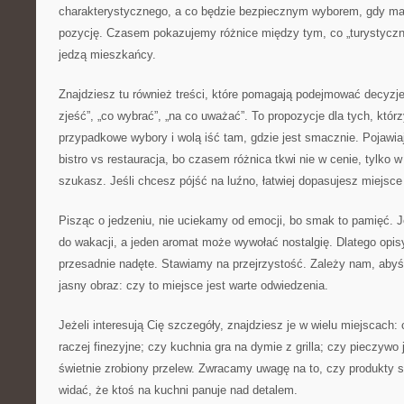
charakterystycznego, a co będzie bezpiecznym wyborem, gdy m
pozycję. Czasem pokazujemy różnice między tym, co „turystyczn
jedzą mieszkańcy.
Znajdziesz tu również treści, które pomagają podejmować decyzje
zjeść”, „co wybrać”, „na co uważać”. To propozycje dla tych, któr
przypadkowe wybory i wolą iść tam, gdzie jest smacznie. Pojawiaj
bistro vs restauracja, bo czasem różnica tkwi nie w cenie, tylko 
szukasz. Jeśli chcesz pójść na luźno, łatwiej dopasujesz miejsce 
Pisząc o jedzeniu, nie uciekamy od emocji, bo smak to pamięć. J
do wakacji, a jeden aromat może wywołać nostalgię. Dlatego opisy
przesadnie nadęte. Stawiamy na przejrzystość. Zależy nam, abyś 
jasny obraz: czy to miejsce jest warte odwiedzenia.
Jeżeli interesują Cię szczegóły, znajdziesz je w wielu miejscach:
raczej finezyjne; czy kuchnia gra na dymie z grilla; czy pieczywo
świetnie zrobiony przelew. Zwracamy uwagę na to, czy produkty s
widać, że ktoś na kuchni panuje nad detalem.