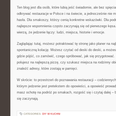
Ten blog jest dla osób, które lubią jeść świadomie, ale bez spięci
odkrywać restauracje w Polsce i na świecie, a jednocześnie nie 
hasła. Dla smakoszy, którzy cenią konkretne wskazówki. Dla podr
najlepsze wspomnienia często zaczynają się od pierwszego kęsa. 
wierzą, że jedzenie łączy: ludzi, miejsca, historie i emocje.
Zaglądając tutaj, możesz potraktować tę stronę jako planer na naj
spontaniczną kolację. Możesz czytać od deski do deski, a możes
gdzie pójść, co zamówić, czego spróbować, jak się przygotować. 
polujesz na najlepszą pizzę, czy szukasz miejsca na rodzinny ob
znaleźć adresy, które zostają w pamięci.
W skrócie: to przestrzeń do poznawania restauracji – codziennyc
którym jedzenie jest pretekstem do opowieści, a opowieść prowadzi
masz ochotę na podróż po smakach, rozgość się i czytaj dalej – b
się zaczynają.
CATEGORIES:
DIY W KUCHNI