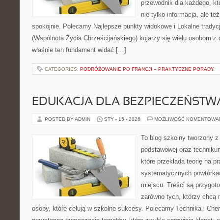
przewodnik dla każdego, kt
nie tylko informacja, ale te
spokojnie. Polecamy Najlepsze punkty widokowe i Lokalne tradycj
(Wspólnota Życia Chrześcijańskiego) kojarzy się wielu osobom z 
właśnie ten fundament widać […]
CATEGORIES:
PODRÓŻOWANIE PO FRANCJI – PRAKTYCZNE PORADY
EDUKACJA DLA BEZPIECZEŃSTWA
POSTED BY ADMIN
STY - 15 - 2026
MOŻLIWOŚĆ KOMENTOWA
To blog szkolny tworzony z
podstawowej oraz technikum
które przekłada teorię na p
systematycznych powtórkac
miejscu. Treści są przygot
zarówno tych, którzy chcą n
osoby, które celują w szkolne sukcesy. Polecamy Technika i Chem