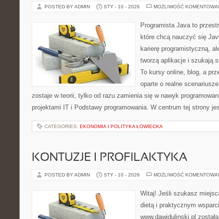
POSTED BY ADMIN
STY - 10 - 2026
MOŻLIWOŚĆ KOMENTOWA
Programista Java to przest
które chcą nauczyć się Jav
karierę programistyczną, ale
tworzą aplikacje i szukaj
To kursy online, blog, a pr
oparte o realne scenariusze
zostaje w teorii, tylko od razu zamienia się w nawyk programowa
projektami IT i Podstawy programowania. W centrum tej strony jes
CATEGORIES:
EKONOMIA I POLITYKA ŁOWIECKA
KONTUZJE I PROFILAKTYKA
POSTED BY ADMIN
STY - 10 - 2026
MOŻLIWOŚĆ KOMENTOWA
Witaj! Jeśli szukasz miejsc
dietą i praktycznym wsparc
www.dawidulinski.pl został