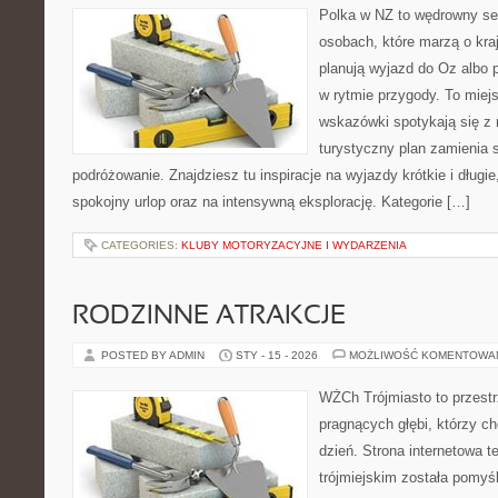
Polka w NZ to wędrowny se
osobach, które marzą o kraj
planują wyjazd do Oz albo 
w rytmie przygody. To miej
wskazówki spotykają się z r
turystyczny plan zamienia
podróżowanie. Znajdziesz tu inspiracje na wyjazdy krótkie i długi
spokojny urlop oraz na intensywną eksplorację. Kategorie […]
CATEGORIES:
KLUBY MOTORYZACYJNE I WYDARZENIA
RODZINNE ATRAKCJE
POSTED BY ADMIN
STY - 15 - 2026
MOŻLIWOŚĆ KOMENTOWA
WŻCh Trójmiasto to przestr
pragnących głębi, którzy c
dzień. Strona internetowa t
trójmiejskim została pomyś