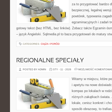
za to przygotować bardzo d
bezpiecznej, legalnej wersji
powtórek, typowania zagad
egzaminacyjnych i zadań t
gotowy tekst (bez HTML, bez linków). Zobacz także Egzamin ósmo
– język Angielski. Sqlmedia.pl to baza przygotowań do matury st
CATEGORIES:
CIĄŻA I PORÓD
REGIONALNE SPECJAŁY
POSTED BY ADMIN
STY - 11 - 2026
MOŻLIWOŚĆ KOMENTOWA
Witamy w miejscu, które po
i apetytu na nowe doświadcz
kompas po lokalach w rodz
różnych zakątkach świata. 
lokale, cenisz konkret i ch
sposób obrazowy, to trafias