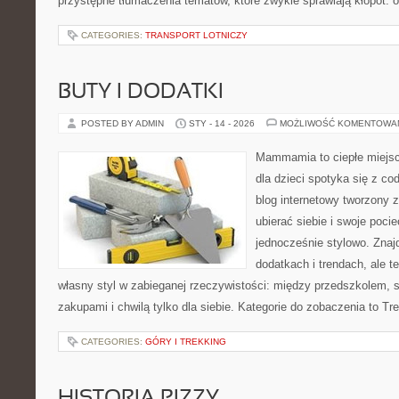
przystępne tłumaczenia tematów, które zwykle sprawiają kłopot: od o
CATEGORIES:
TRANSPORT LOTNICZY
BUTY I DODATKI
POSTED BY ADMIN
STY - 14 - 2026
MOŻLIWOŚĆ KOMENTOWA
Mammamia to ciepłe miejsc
dla dzieci spotyka się z co
blog internetowy tworzony z
ubierać siebie i swoje poci
jednocześnie stylowo. Znajd
dodatkach i trendach, ale t
własny styl w zabieganej rzeczywistości: między przedszkolem, 
zakupami i chwilą tylko dla siebie. Kategorie do zobaczenia to Tr
CATEGORIES:
GÓRY I TREKKING