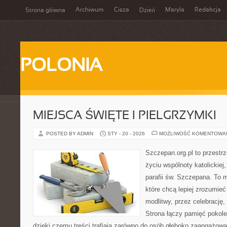
Archiwum
Cisza
Maryla
Redakcja
Strona główna
Dzień
POLONIA
MIEJSCA ŚWIĘTE I PIELGRZYMKI
POSTED BY ADMIN
STY - 20 - 2026
MOŻLIWOŚĆ KOMENTOWA
Szczepan.org.pl to przestrz
życiu wspólnoty katolickiej
parafii św. Szczepana. To m
które chcą lepiej zrozumieć
modlitwy, przez celebrację, 
Strona łączy pamięć pokole
dzięki czemu treści trafiają zarówno do osób głęboko zaangażowan