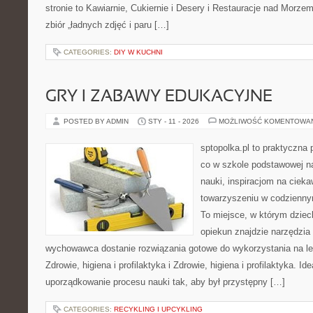
stronie to Kawiarnie, Cukiernie i Desery i Restauracje nad Morzem 
zbiór „ładnych zdjęć i paru […]
CATEGORIES:
DIY W KUCHNI
GRY I ZABAWY EDUKACYJNE
POSTED BY ADMIN
STY - 11 - 2026
MOŻLIWOŚĆ KOMENTOWA
sptopolka.pl to praktyczna
co w szkole podstawowej n
nauki, inspiracjom na cieka
towarzyszeniu w codziennym
To miejsce, w którym dzie
opiekun znajdzie narzędzia
wychowawca dostanie rozwiązania gotowe do wykorzystania na lek
Zdrowie, higiena i profilaktyka i Zdrowie, higiena i profilaktyka. Id
uporządkowanie procesu nauki tak, aby był przystępny […]
CATEGORIES:
RECYKLING I UPCYKLING