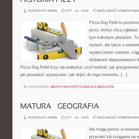
HISTORIA PIZZY
POSTED BY ADMIN
STY - 13 - 2026
MOŻLIWOŚĆ KOMENTOWA
Pizza Dog Field to przestr
pizzy, którzy chcą zgłębiać
tym kultowym plackiem. To 
stylach, ale także o wrażen
wypieczonym ciastem, ciąg
dodatkami dopasowanymi do
Pizza Dog Field liczy się praktyka, czyli konkret: jak przygotować
jak prowadzić wyprażanie i jak dojść do tego momentu, […]
CATEGORIES:
MEDYCYNA ESTETYCZNA DLA MĘŻCZYZN
MATURA – GEOGRAFIA
POSTED BY ADMIN
STY - 12 - 2026
MOŻLIWOŚĆ KOMENTOWA
Nie mogę pomóc w tworzeniu
przecieki lub ściąganie na