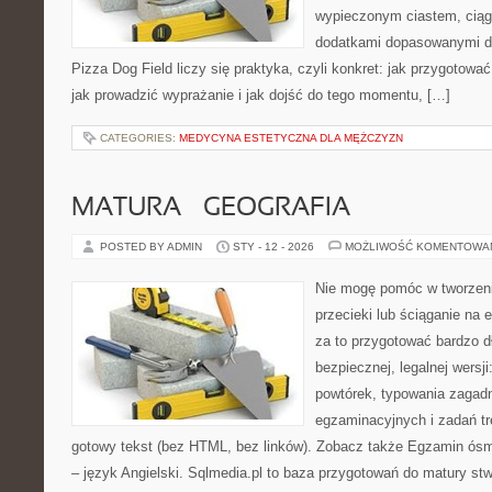
wypieczonym ciastem, ciąg
dodatkami dopasowanymi do
Pizza Dog Field liczy się praktyka, czyli konkret: jak przygotować
jak prowadzić wyprażanie i jak dojść do tego momentu, […]
CATEGORIES:
MEDYCYNA ESTETYCZNA DLA MĘŻCZYZN
MATURA – GEOGRAFIA
POSTED BY ADMIN
STY - 12 - 2026
MOŻLIWOŚĆ KOMENTOWA
Nie mogę pomóc w tworzeniu
przecieki lub ściąganie na
za to przygotować bardzo d
bezpiecznej, legalnej wersji
powtórek, typowania zagad
egzaminacyjnych i zadań t
gotowy tekst (bez HTML, bez linków). Zobacz także Egzamin ósmo
– język Angielski. Sqlmedia.pl to baza przygotowań do matury st