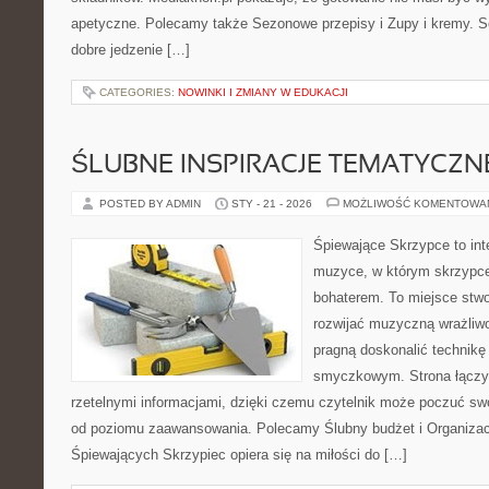
apetyczne. Polecamy także Sezonowe przepisy i Zupy i kremy. Ser
dobre jedzenie […]
CATEGORIES:
NOWINKI I ZMIANY W EDUKACJI
ŚLUBNE INSPIRACJE TEMATYCZN
POSTED BY ADMIN
STY - 21 - 2026
MOŻLIWOŚĆ KOMENTOWA
Śpiewające Skrzypce to int
muzyce, w którym skrzypce
bohaterem. To miejsce stwo
rozwijać muzyczną wrażliwo
pragną doskonalić technikę
smyczkowym. Strona łączy
rzetelnymi informacjami, dzięki czemu czytelnik może poczuć sw
od poziomu zaawansowania. Polecamy Ślubny budżet i Organizacj
Śpiewających Skrzypiec opiera się na miłości do […]