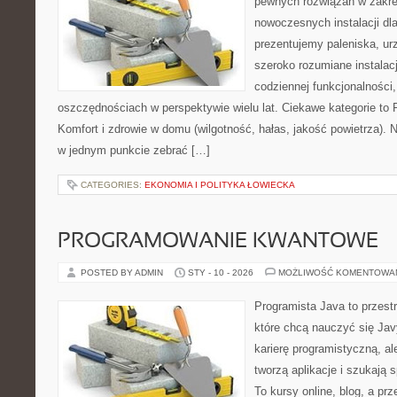
pewnych rozwiązań w zakre
nowoczesnych instalacji dl
prezentujemy paleniska, ur
szeroko rozumiane instalac
codziennej funkcjonalności
oszczędnościach w perspektywie wielu lat. Ciekawe kategorie to F
Komfort i zdrowie w domu (wilgotność, hałas, jakość powietrza). N
w jednym punkcie zebrać […]
CATEGORIES:
EKONOMIA I POLITYKA ŁOWIECKA
PROGRAMOWANIE KWANTOWE
POSTED BY ADMIN
STY - 10 - 2026
MOŻLIWOŚĆ KOMENTOWA
Programista Java to przest
które chcą nauczyć się Jav
karierę programistyczną, ale
tworzą aplikacje i szukaj
To kursy online, blog, a pr