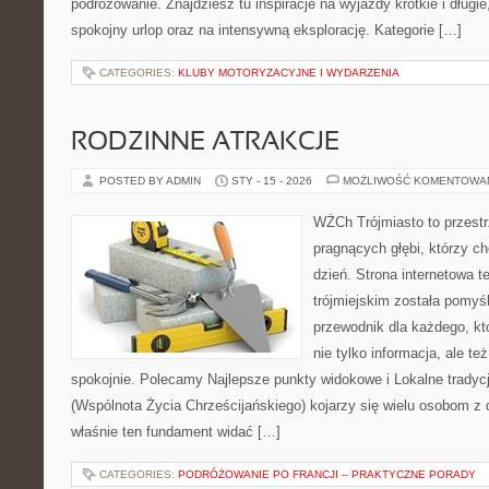
podróżowanie. Znajdziesz tu inspiracje na wyjazdy krótkie i długi
spokojny urlop oraz na intensywną eksplorację. Kategorie […]
CATEGORIES:
KLUBY MOTORYZACYJNE I WYDARZENIA
RODZINNE ATRAKCJE
POSTED BY ADMIN
STY - 15 - 2026
MOŻLIWOŚĆ KOMENTOWA
WŻCh Trójmiasto to przestr
pragnących głębi, którzy c
dzień. Strona internetowa t
trójmiejskim została pomyś
przewodnik dla każdego, kt
nie tylko informacja, ale te
spokojnie. Polecamy Najlepsze punkty widokowe i Lokalne tradycj
(Wspólnota Życia Chrześcijańskiego) kojarzy się wielu osobom z 
właśnie ten fundament widać […]
CATEGORIES:
PODRÓŻOWANIE PO FRANCJI – PRAKTYCZNE PORADY