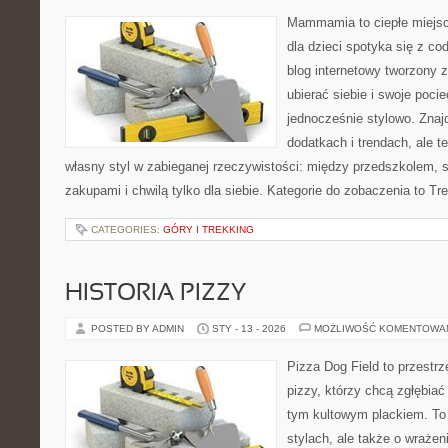
Mammamia to ciepłe miejsc
dla dzieci spotyka się z co
blog internetowy tworzony z
ubierać siebie i swoje poci
jednocześnie stylowo. Znajd
dodatkach i trendach, ale t
własny styl w zabieganej rzeczywistości: między przedszkolem, 
zakupami i chwilą tylko dla siebie. Kategorie do zobaczenia to Tr
CATEGORIES:
GÓRY I TREKKING
HISTORIA PIZZY
POSTED BY ADMIN
STY - 13 - 2026
MOŻLIWOŚĆ KOMENTOWA
Pizza Dog Field to przestr
pizzy, którzy chcą zgłębiać
tym kultowym plackiem. To 
stylach, ale także o wrażen