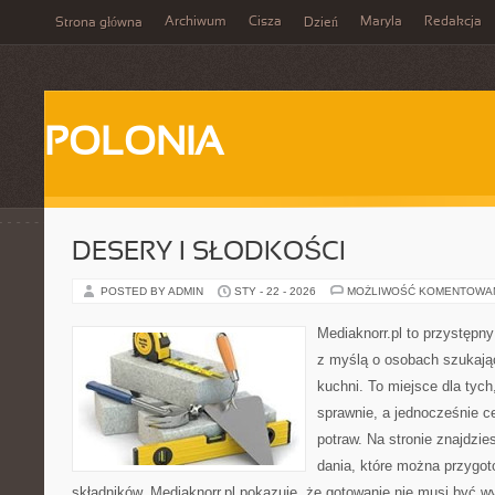
Archiwum
Cisza
Maryla
Redakcja
Strona główna
Dzień
POLONIA
DESERY I SŁODKOŚCI
POSTED BY ADMIN
STY - 22 - 2026
MOŻLIWOŚĆ KOMENTOWA
Mediaknorr.pl to przystępny
z myślą o osobach szukają
kuchni. To miejsce dla tyc
sprawnie, a jednocześnie 
potraw. Na stronie znajdzie
dania, które można przygo
składników. Mediaknorr.pl pokazuje, że gotowanie nie musi być w