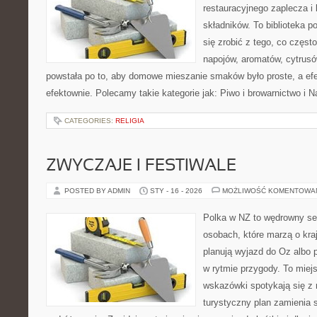
restauracyjnego zaplecza i
składników. To biblioteka p
się zrobić z tego, co częst
napojów, aromatów, cytrusó
powstała po to, aby domowe mieszanie smaków było proste, a ef
efektownie. Polecamy takie kategorie jak: Piwo i browarnictwo i N
CATEGORIES:
RELIGIA
ZWYCZAJE I FESTIWALE
POSTED BY ADMIN
STY - 16 - 2026
MOŻLIWOŚĆ KOMENTOWA
Polka w NZ to wędrowny se
osobach, które marzą o kraj
planują wyjazd do Oz albo 
w rytmie przygody. To miej
wskazówki spotykają się z r
turystyczny plan zamienia