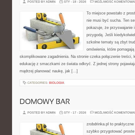
POSTED BY ADMIN
STY - 18 - 2026
MOŻLIWOŚĆ KOMENTOWA
To miejsce powstało z pros
nie musi być sucha. Ten s
pokazuje, że przyswajanie 
przygodą. Jeśli kiedykolwie
szkolne tematy są zbyt trud
omówienia, które pomagają 
skomplikowane zagadnienia. Na stronie czeka połączenie treści, 
edukację z smaczkami ze świata odkryć. Z jednej strony pojawiają
mądrzej planować naukę, jak […]
CATEGORIES:
BIOLOGIA
DOMOWY BAR
POSTED BY ADMIN
STY - 17 - 2026
MOŻLIWOŚĆ KOMENTOWA
zrobdrinka.pl to praktyczne
szybko przygotować proste