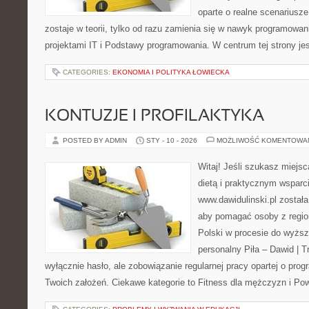
oparte o realne scenariusze
zostaje w teorii, tylko od razu zamienia się w nawyk programowa
projektami IT i Podstawy programowania. W centrum tej strony jes
CATEGORIES:
EKONOMIA I POLITYKA ŁOWIECKA
KONTUZJE I PROFILAKTYKA
POSTED BY ADMIN
STY - 10 - 2026
MOŻLIWOŚĆ KOMENTOWA
Witaj! Jeśli szukasz miejsc
dietą i praktycznym wsparc
www.dawidulinski.pl został
aby pomagać osoby z region
Polski w procesie do wyższ
personalny Piła – Dawid | Tre
wyłącznie hasło, ale zobowiązanie regularnej pracy opartej o pro
Twoich założeń. Ciekawe kategorie to Fitness dla mężczyzn i Po