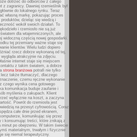
oże dotrzeć do odbiorców z całego
et z zagranicy. Dawniej rzemieślnik był
głównie do lokalnego rynku. Teraz
ć własną markę, pokazując proces
produktów, dzieląc się wiedzą i
eczność wokół swoich działań. To
ękodzieło i rzemiosło nie są już
światem dla wtajemniczonych, ale
ej widoczną częścią nowej gospodarki.
dku tej przemiany ważne staje się
anie klientów. Wielu ludzi dopiero
óżniać rzecz dobrze wykonaną od tej,
e wygląda atrakcyjnie na zdjęciu.
aśnie internet staje się miejscem
ontaktu z takim światem, a dobrze
na
strona branżowa
potrafi nie tylko
 lecz także tłumaczyć, dlaczego
 znaczenie, czemu ręczne wykonanie
i z czego wynika cena gotowego
ka komunikacja buduje zaufanie i
ób myślenia o zakupach. Klient
trzeć wyłącznie na koszt, a zaczyna
artość. Powrót do rzemiosła jest
wiedzią na przesyt cyfrowością. Coraz
spędza całe dnie przed ekranem,
komputerze, komunikując się przez
 i konsumując treści, które znikają z
a minut po obejrzeniu. W takim świecie
ymś materialnym, trwałym i fizycznie
e się niemal terapeutyczny.