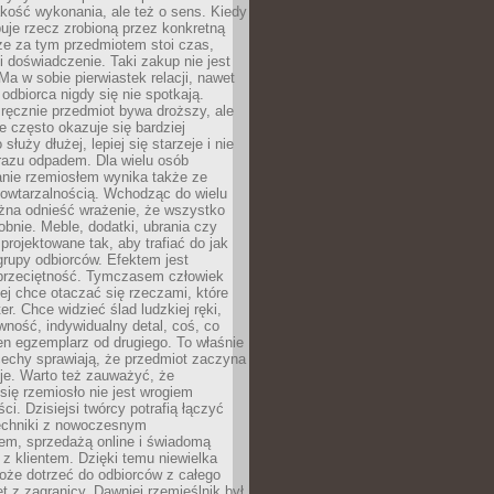
jakość wykonania, ale też o sens. Kiedy
uje rzecz zrobioną przez konkretną
że za tym przedmiotem stoi czas,
i doświadczenie. Taki zakup nie jest
a w sobie pierwiastek relacji, nawet
i odbiorca nigdy się nie spotkają.
ręcznie przedmiot bywa droższy, ale
e często okazuje się bardziej
 służy dłużej, lepiej się starzeje i nie
 razu odpadem. Dla wielu osób
anie rzemiosłem wynika także ze
owtarzalnością. Wchodząc do wielu
żna odnieść wrażenie, że wszystko
bnie. Meble, dodatki, ubrania czy
projektowane tak, aby trafiać do jak
grupy odbiorców. Efektem jest
przeciętność. Tymczasem człowiek
ej chce otaczać się rzeczami, które
er. Chce widzieć ślad ludzkiej ręki,
wność, indywidualny detal, coś, co
en egzemplarz od drugiego. To właśnie
cechy sprawiają, że przedmiot zaczyna
je. Warto też zauważyć, że
się rzemiosło nie jest wrogiem
i. Dzisiejsi twórcy potrafią łączyć
techniki z nowoczesnym
em, sprzedażą online i świadomą
z klientem. Dzięki temu niewielka
oże dotrzeć do odbiorców z całego
et z zagranicy. Dawniej rzemieślnik był