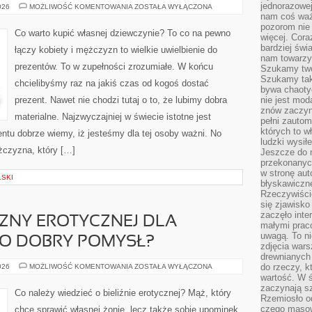
jednorazowej
W
026
MOŻLIWOŚĆ KOMENTOWANIA
ZOSTAŁA WYŁĄCZONA
JAKI
nam coś wa
SPOSÓB
pozorom nie 
O
Co warto kupić własnej dziewczynie? To co na pewno
więcej. Cora
WIELE
ŁADNIEJ
bardziej św
łączy kobiety i mężczyzn to wielkie uwielbienie do
WYGLĄDAĆ?
nam towarzys
prezentów. To w zupełności zrozumiałe. W końcu
Szukamy twó
Szukamy tak
chcielibyśmy raz na jakiś czas od kogoś dostać
bywa chaoty
prezent. Nawet nie chodzi tutaj o to, że lubimy dobra
nie jest mod
znów zaczyna
materialne. Najzwyczajniej w świecie istotne jest
pełni zauto
których to w
zentu dobrze wiemy, iż jesteśmy dla tej osoby ważni. No
ludzki wysił
żczyzna, który […]
Jeszcze do n
przekonanych
w stronę aut
LSKI
błyskawiczn
Rzeczywiście
się zjawisko
zaczęło inte
IZNY EROTYCZNEJ DLA
małymi prac
uwagą. To ni
TO DOBRY POMYSŁ?
zdjęcia wars
drewnianych 
CZY
do rzeczy, kt
026
MOŻLIWOŚĆ KOMENTOWANIA
ZOSTAŁA WYŁĄCZONA
KUPNO
wartość. W ś
BIELIZNY
zaczynają sz
EROTYCZNEJ
Co należy wiedzieć o bieliźnie erotycznej? Mąż, który
DLA
Rzemiosło o
WŁASNEJ
czego masow
chce sprawić własnej żonie, lecz także sobie upominek,
ŻONY