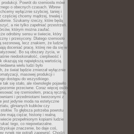
 produkcji. Powrót do rzemiosła mówi
żnego o obecnych czasach. Wbrew
chcemy wyłącznie szybciej, taniej i
z częściej chcemy mądrzej, trwalej i
iadomie. Szukamy rzeczy, które będą
zyć, a nie tylko zapełniać przestrzeń.
rców, którym można zaufać.
że odrobiny sensu w świecie, który
czny i przesycony. Dlatego rzemiosło
ą sezonową, lecz znakiem, że ludzie
ją doceniać pracę, której nie da się w
matyzować. Bo są obszary życia, w
łaśnie niedoskonałość, cierpliwość i
ek okazują się największą wartością.
iedawna wielu ludzi było
, że świat będzie zmierzał wyłącznie
omatyzacji, masowej produkcji i
ego dostępu do wszystkiego.
 tak się stało, ale równolegle pojawiło
 pozornie przeciwne. Coraz więcej osób
resować się rzemiosłem, pracą ręczną,
owniami i przedmiotami tworzonymi z
e jest jedynie moda na estetyczne
ztatu, glinianych kubków czy
stołów. To głębsza potrzeba powrotu
óre mają ciężar, historię i realną
wiecie przepełnionym kopiami ludzie
ukać tego, co niepowtarzalne.
dzyskuje znaczenie, bo daje coś,
y rynek nie potrafi zapewnić. Chodzi