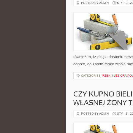
POSTED BY ADMIN
STY - 2 - 2
również to, iż dzięki dostaniu pre
dobrze, co zatem może zrobić mę
CATEGORIES:
RZEKI I JEZIORA PO
CZY KUPNO BIEL
WŁASNEJ ŻONY 
POSTED BY ADMIN
STY - 2 - 2