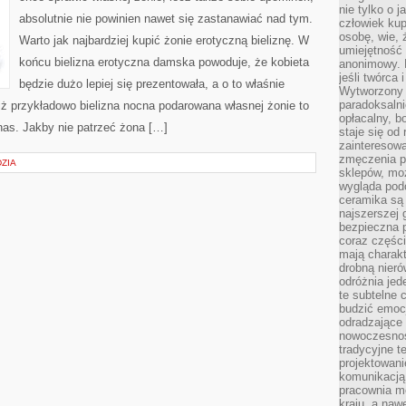
nie tylko o 
TO
absolutnie nie powinien nawet się zastanawiać nad tym.
DOBRY
człowiek kup
POMYSŁ?
osobę, wie, 
Warto jak najbardziej kupić żonie erotyczną bieliznę. W
umiejętność 
końcu bielizna erotyczna damska powoduje, że kobieta
anonimowy. M
jeśli twórca 
będzie dużo lepiej się prezentowała, a o to właśnie
Wytworzony 
paradoksalni
ż przykładowo bielizna nocna podarowana własnej żonie to
opłacalny, bo
nas. Jakby nie patrzeć żona […]
staje się od
zainteresow
zmęczenia p
ZIA
sklepów, mo
wygląda podo
ceramika są 
najszerszej 
bezpieczna 
coraz części
mają charakt
drobną nieró
odróżnia jed
te subtelne 
budzić emoc
odradzające 
nowoczesnośc
tradycyjne 
projektowani
komunikacją 
pracownia m
kraju, a naw