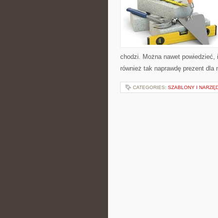
chodzi. Można nawet powiedzieć, i
również tak naprawdę prezent dla 
CATEGORIES:
SZABLONY I NARZĘD