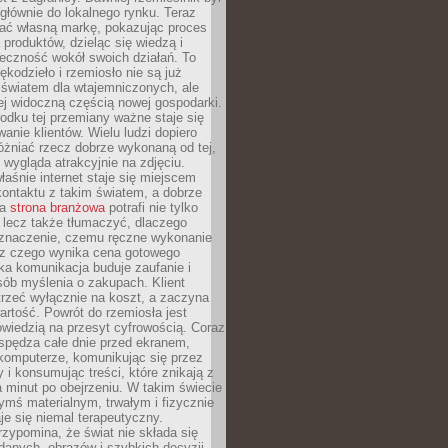
głównie do lokalnego rynku. Teraz
ć własną markę, pokazując proces
produktów, dzieląc się wiedzą i
eczność wokół swoich działań. To
ękodzieło i rzemiosło nie są już
światem dla wtajemniczonych, ale
ej widoczną częścią nowej gospodarki.
dku tej przemiany ważne staje się
anie klientów. Wielu ludzi dopiero
óżniać rzecz dobrze wykonaną od tej,
e wygląda atrakcyjnie na zdjęciu.
aśnie internet staje się miejscem
ontaktu z takim światem, a dobrze
na
strona branżowa
potrafi nie tylko
 lecz także tłumaczyć, dlaczego
 znaczenie, czemu ręczne wykonanie
i z czego wynika cena gotowego
ka komunikacja buduje zaufanie i
ób myślenia o zakupach. Klient
trzeć wyłącznie na koszt, a zaczyna
artość. Powrót do rzemiosła jest
wiedzią na przesyt cyfrowością. Coraz
spędza całe dnie przed ekranem,
komputerze, komunikując się przez
 i konsumując treści, które znikają z
a minut po obejrzeniu. W takim świecie
ymś materialnym, trwałym i fizycznie
e się niemal terapeutyczny.
zypomina, że świat nie składa się
danych, obrazów i szybkich decyzji.