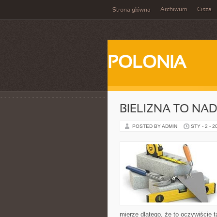
Archiwum
Cisza
Strona główna
POLONIA
BIELIZNA TO N
POSTED BY ADMIN
STY - 2 - 2
mierze dlatego, że to oczywiście 