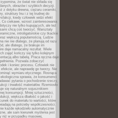
zypomina, że świat nie składa się
danych, obrazów i szybkich decyzji.
eż z dotyku drewna, ciężaru ceramiki,
, struktury lnu i z tej trudnej do
ysfakcji, kiedy człowiek widzi efekt
y. Co ciekawe, wzrost zainteresowania
otyczy nie tylko kupujących, ale też
 sami chcą coś tworzyć. Warsztaty
eramiczne, introligatorskie czy tkackie
oraz większą popularnością. Ludzie
na nie nie dlatego, że planują od razu
d, ale dlatego, że brakuje im
tóre daje namacalny rezultat. Wiele
ch zajęć kończy się tylko kolejnym
entacją albo tabelą. Praca ręczna daje
spełnienia. Pozwala zobaczyć
odek i koniec procesu. Człowiek nie
o efekcie, ale naprawdę go tworzy. Nie
ominąć wymiaru etycznego. Rosnąca
ekologiczna sprawia, że konsumenci
adawać pytania o pochodzenie rzeczy,
ukcji i trwałość materiałów. Rzemiosło
je się naturalnym sojusznikiem
nej konsumpcji. Mniej sztuczności,
dukcji, większa dbałość o jakość i
unek do materiału to wartości, które
wiadają na potrzeby współczesności.
nie każde rękodzieło automatycznie
czne, ale sam kierunek myślenia jest
ny niż w przypadku masowej,