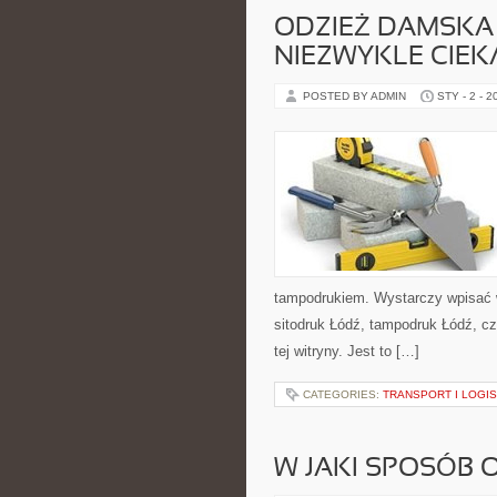
ODZIEŻ DAMSKA 
NIEZWYKLE CIEK
POSTED BY ADMIN
STY - 2 - 2
tampodrukiem. Wystarczy wpisać w
sitodruk Łódź, tampodruk Łódź, cz
tej witryny. Jest to […]
CATEGORIES:
TRANSPORT I LOGI
W JAKI SPOSÓB 