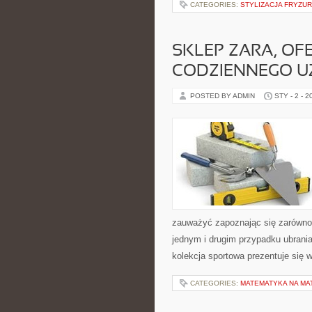
CATEGORIES:
STYLIZACJA FRYZUR
SKLEP ZARA, OF
CODZIENNEGO U
POSTED BY ADMIN
STY - 2 - 2
zauważyć zapoznając się zarówno 
jednym i drugim przypadku ubrania
kolekcja sportowa prezentuje się 
CATEGORIES:
MATEMATYKA NA MA