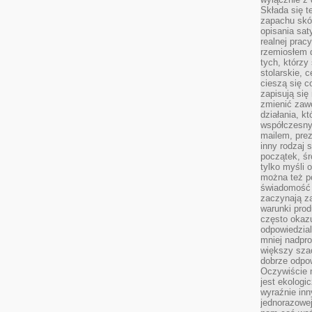
Składa się t
zapachu skóry
opisania sat
realnej prac
rzemiosłem d
tych, którzy
stolarskie, c
cieszą się c
zapisują się 
zmienić zawó
działania, k
współczesny
mailem, prez
inny rodzaj 
początek, śr
tylko myśli 
można też p
świadomość 
zaczynają z
warunki prod
często okazu
odpowiedzial
mniej nadpro
większy szac
dobrze odpo
Oczywiście 
jest ekologi
wyraźnie in
jednorazowej