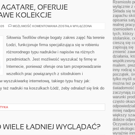
Rzemiosło pr
wyłącznie z 
AGATARE, OFERUJE
Składa się t
AWE KOLEKCJE
zapachu skóry
opisania sat
realnej prac
ODZIEŻ
026
MOŻLIWOŚĆ KOMENTOWANIA
ZOSTAŁA WYŁĄCZONA
rzemiosłem d
DAMSKA
AGATARE,
tych, którzy
OFERUJE
Siłownia Teofilów oferuje bogaty zakres zajęć Na terenie
stolarskie, c
NIEZWYKLE
cieszą się c
CIEKAWE
Łodzi, funkcjonuje firma specjalizująca się w robieniu
KOLEKCJE
zapisują się 
zmienić zawó
różnorodnego typu nadruków i napisów na różnych
działania, k
przedmiotach. Jest możliwość wyszukać tę firmę w
współczesny
mailem, prez
Internecie, ponieważ oferuje ona tam przeprowadzanie
inny rodzaj 
wszelkich prac powiązanych z sitodrukiem i
początek, śr
tylko myśli 
 wyszukiwarkę internetową, takiego typu frazy jak:
można też p
świadomość 
y też nadruki na koszulkach Łódź, żeby odnalazł się link do
zaczynają z
warunki prod
często okazu
odpowiedzial
STYKA
mniej nadpro
większy szac
dobrze odpo
Oczywiście 
O WIELE ŁADNIEJ WYGLĄDAĆ?
jest ekologi
wyraźnie in