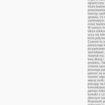
ograniczony 
może budowa
powstawania 
tworząc społ
sprawia, że r
zamkniętym 
coraz bardzi
W samym śro
także edukow
uczy się odr
która jedyni
Czasem to wł
pierwszego k
przygotowa
sprzedawać,
materiał ma
trwa dłużej 
produktu. Ta
zmienia spos
przestaje pa
patrzeć na w
również odpo
więcej osób 
pracując na 
komunikatory
pamięci kilk
kontakt z cz
obecnym staj
Rzemiosło pr
wyłącznie z 