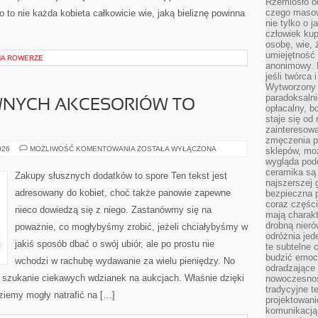
Rzemiosło o
czego masow
 to nie każda kobieta całkowicie wie, jaką bieliznę powinna
nie tylko o 
człowiek kup
osobę, wie, 
umiejętność 
NA ROWERZE
anonimowy. M
jeśli twórca 
Wytworzony 
paradoksalni
NYCH AKCESORIÓW TO
opłacalny, bo
staje się od
zainteresow
zmęczenia p
ZAKUPY
026
MOŻLIWOŚĆ KOMENTOWANIA
ZOSTAŁA WYŁĄCZONA
sklepów, mo
STOSOWNYCH
wygląda podo
AKCESORIÓW
ceramika są 
TO
Zakupy słusznych dodatków to spore Ten tekst jest
SPORE
najszerszej 
adresowany do kobiet, choć także panowie zapewne
bezpieczna 
coraz części
nieco dowiedzą się z niego. Zastanówmy się na
mają charakt
drobną nieró
poważnie, co mogłybyśmy zrobić, jeżeli chciałybyśmy w
odróżnia jed
jakiś sposób dbać o swój ubiór, ale po prostu nie
te subtelne 
budzić emoc
wchodzi w rachubę wydawanie za wielu pieniędzy. No
odradzające 
c szukanie ciekawych wdzianek na aukcjach. Właśnie dzięki
nowoczesnośc
tradycyjne 
ziemy mogły natrafić na […]
projektowani
komunikacją 