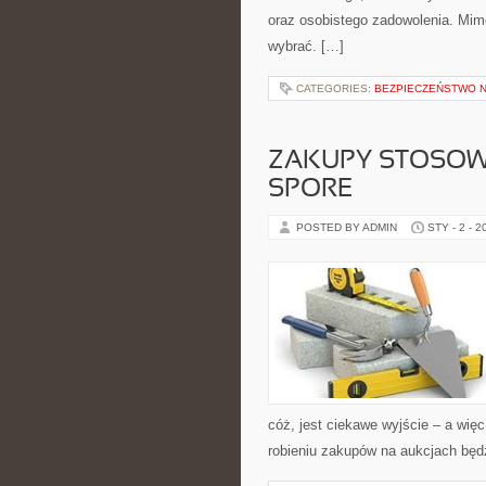
oraz osobistego zadowolenia. Mimo
wybrać. […]
CATEGORIES:
BEZPIECZEŃSTWO 
ZAKUPY STOSOW
SPORE
POSTED BY ADMIN
STY - 2 - 2
cóż, jest ciekawe wyjście – a wię
robieniu zakupów na aukcjach będ