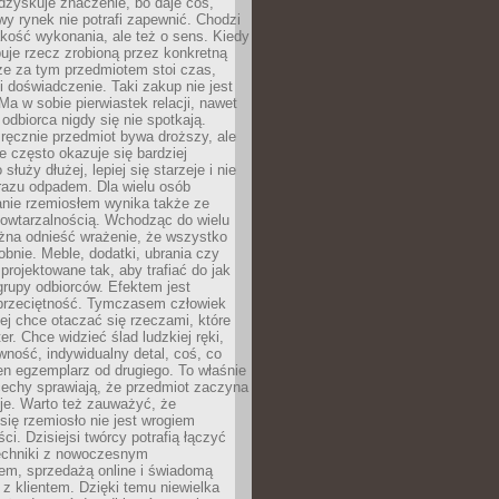
dzyskuje znaczenie, bo daje coś,
y rynek nie potrafi zapewnić. Chodzi
jakość wykonania, ale też o sens. Kiedy
uje rzecz zrobioną przez konkretną
że za tym przedmiotem stoi czas,
i doświadczenie. Taki zakup nie jest
a w sobie pierwiastek relacji, nawet
i odbiorca nigdy się nie spotkają.
ręcznie przedmiot bywa droższy, ale
e często okazuje się bardziej
 służy dłużej, lepiej się starzeje i nie
 razu odpadem. Dla wielu osób
anie rzemiosłem wynika także ze
owtarzalnością. Wchodząc do wielu
żna odnieść wrażenie, że wszystko
bnie. Meble, dodatki, ubrania czy
projektowane tak, aby trafiać do jak
grupy odbiorców. Efektem jest
przeciętność. Tymczasem człowiek
ej chce otaczać się rzeczami, które
er. Chce widzieć ślad ludzkiej ręki,
wność, indywidualny detal, coś, co
en egzemplarz od drugiego. To właśnie
cechy sprawiają, że przedmiot zaczyna
je. Warto też zauważyć, że
się rzemiosło nie jest wrogiem
i. Dzisiejsi twórcy potrafią łączyć
techniki z nowoczesnym
em, sprzedażą online i świadomą
z klientem. Dzięki temu niewielka