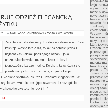
pracownia m
kraju, a naw
ograniczony 
może budowa
powstawania 
ERUJE ODZIEŻ ELEGANCKĄ I
tworząc społ
sprawia, że r
ŻYTKU
zamkniętym 
coraz bardzi
SKLEP
026
MOŻLIWOŚĆ KOMENTOWANIA
ZOSTAŁA WYŁĄCZONA
W samym śro
ZARA,
także edukow
OFERUJE
uczy się odr
ODZIEŻ
Zara, to sieć ekskluzywnych sklepów odzieżowych Zara
ELEGANCKĄ
która jedyni
I
kolekcje wiosna-lato 2013, to jak najbardziej jedna z
Czasem to wł
CODZIENNEGO
pierwszego k
UŻYTKU
najlepszych kolekcji panującego sezonu, jaka
przygotowa
sprzedawać,
prezentuje niezwykle rozmaite kroje, kolory i
materiał ma
jednocześnie bardzo modne. Kolekcja ta wyróżnia się
trwa dłużej 
produktu. Ta
przede wszystkim rozmaitością, co jest okazja
zmienia spos
z kolekcją sportową, ale też z ubraniami eleganckimi. W
przestaje pa
patrzeć na w
 są niesamowicie interesująco stworzone i szczególnie
również odpo
więcej osób 
wyjątkowo kolorystycznie, gdyż […]
pracując na 
komunikatory
TURĘ
pamięci kilk
kontakt z cz
obecnym staj