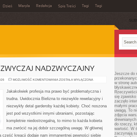
Maryla
Redakcja
Tagi
Tagi
Dzień
Spis Treści
SUB
ADZWYCZAJ NADZWYCZAJNY
Jeszcze do n
przekonanych
BIELIZNA
026
MOŻLIWOŚĆ KOMENTOWANIA
ZOSTAŁA WYŁĄCZONA
w stronę aut
TO
NADZWYCZAJ
błyskawiczn
NADZWYCZAJNY
Jakakolwiek profesja ma prawo być problematyczna i
Rzeczywiście
się zjawisko
trudna. Uwidocznia Bielizna to niezwykle rewelacyjny i
zaczęło inte
małymi prac
niezwykły detal garderoby każdej kobiety. Choć noszona
uwagą. To ni
jest pod wszystkimi innymi ubraniami, pozostając
zdjęcia wars
drewnianych 
kompletnie niedostrzegalną, to mimo to każda kobieta
do rzeczy, kt
ma zwrócić na jej dobór szczególną uwagę. W głównej
wartość. W ś
zaczynają sz
ta część kreacji dodaje nam immanentnej pewności siebie