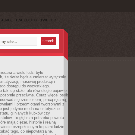
SCRIBE
FACEBOOK
TWITTER
iedawna wielu ludzi było
, że świat będzie zmierzał wyłącznie
omatyzacji, masowej produkcji i
ego dostępu do wszystkiego.
 tak się stało, ale równolegle pojawiło
 pozornie przeciwne. Coraz więcej osób
resować się rzemiosłem, pracą ręczną,
owniami i przedmiotami tworzonymi z
e jest jedynie moda na estetyczne
ztatu, glinianych kubków czy
stołów. To głębsza potrzeba powrotu
óre mają ciężar, historię i realną
wiecie przepełnionym kopiami ludzie
ukać tego, co niepowtarzalne.