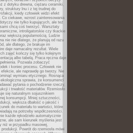
eż z dotyku drewna, ciężaru ceramiki,
, struktury lnu i z tej trudnej do
ysfakcji, kiedy człowiek widzi efekt
y. Co ciekawe, wzrost zainteresowania
otyczy nie tylko kupujących, ale też
 sami chcą coś tworzyć. Warsztaty
eramiczne, introligatorskie czy tkackie
oraz większą popularnością. Ludzie
na nie nie dlatego, że planują od razu
d, ale dlatego, że brakuje im
tóre daje namacalny rezultat. Wiele
ch zajęć kończy się tylko kolejnym
entacją albo tabelą. Praca ręczna daje
spełnienia. Pozwala zobaczyć
odek i koniec procesu. Człowiek nie
o efekcie, ale naprawdę go tworzy. Nie
ominąć wymiaru etycznego. Rosnąca
ekologiczna sprawia, że konsumenci
adawać pytania o pochodzenie rzeczy,
ukcji i trwałość materiałów. Rzemiosło
je się naturalnym sojusznikiem
nej konsumpcji. Mniej sztuczności,
dukcji, większa dbałość o jakość i
unek do materiału to wartości, które
wiadają na potrzeby współczesności.
nie każde rękodzieło automatycznie
czne, ale sam kierunek myślenia jest
ny niż w przypadku masowej,
 produkcji. Powrót do rzemiosła mówi