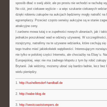
sposób dbać o swój ubiór, ale po prostu nie wchodzi w rachubę wy
No cóż, jest ciekawe wyjście – a więc szukanie ciekawych wdzia
dzięki robieniu zakupów na aukcjach będziemy mogły natrafić na 
egzemplarzy. Przecież często serwisy aukcyjne są w stanie zag
atrakcyjne ceny.
I zarówno mowa tutaj o w zupełności nowych ubraniach, jak i tak
jednakże poszukiwać wad w odzieży używanej. W szczególności, ż
rozejrzymy, natrafimy na te używane wdzianka, które cechują się
tego trudno mieć jakiekolwiek wątpliwości. Interesującym rozwiąz
nie tylko w polskiej części Internetu, ale chociażby na Ebay`u. Nas
Europejskiej, więc nie ma żadnego kłopotu z tym by robić zakupy
Brytanii. Jak widzimy, możemy ubrać się bardzo ładnie, lecz be
wielu pieniędzy.
1.
http://tushellersdorf-handball.de
2.
http://wabe-blog.de
3.
http://westcoaststompers.de