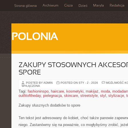
Archiwum
Cisza
Maryla
Redakcja
Strona główna
Dzień
POLONIA
ZAKUPY STOSOWNYCH AKCESO
SPORE
POSTED BY ADMIN
POSTED ON STY - 2 - 2026
MOŻLIWOŚĆ K
WYŁĄCZONA
Tagi:
fashioninspo
,
haircare
,
kosmetyki
,
makijaż
,
moda
,
modadam
outfitoftheday
,
pielegnacja
,
skincare
,
streetstyle
,
styl
,
stylizacje
,
t
Zakupy słusznych dodatków to spore
Ten tekst jest adresowany do kobiet, choć także panowie zapewn
niego. Zastanówmy się na poważnie, co mogłybyśmy zrobić, jeżel