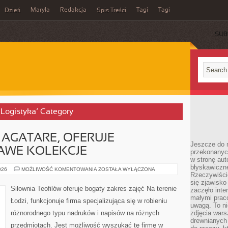
Maryla
Redakcja
Tagi
Tagi
Dzień
Spis Treści
SUB
i Logistyka’ Category
AGATARE, OFERUJE
Jeszcze do n
AWE KOLEKCJE
przekonanych
w stronę aut
błyskawiczn
ODZIEŻ
026
MOŻLIWOŚĆ KOMENTOWANIA
ZOSTAŁA WYŁĄCZONA
Rzeczywiście
DAMSKA
AGATARE,
się zjawisko
OFERUJE
Siłownia Teofilów oferuje bogaty zakres zajęć Na terenie
zaczęło inte
NIEZWYKLE
CIEKAWE
małymi prac
Łodzi, funkcjonuje firma specjalizująca się w robieniu
KOLEKCJE
uwagą. To ni
różnorodnego typu nadruków i napisów na różnych
zdjęcia wars
drewnianych 
przedmiotach. Jest możliwość wyszukać tę firmę w