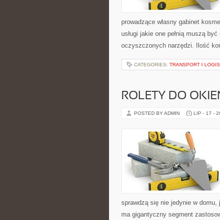
prowadzące własny gabinet kosmety
usługi jakie one pełnią muszą by
oczyszczonych narzędzi. Ilość ko
CATEGORIES:
TRANSPORT I LOGI
ROLETY DO OKIE
POSTED BY ADMIN
LIP - 17 - 
sprawdzą się nie jedynie w domu, j
ma gigantyczny segment zastosowa