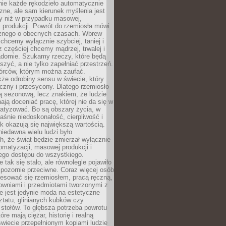
nie każde rękodzieło automatycznie
czne, ale sam kierunek myślenia jest
ny niż w przypadku masowej,
 produkcji. Powrót do rzemiosła mówi
żnego o obecnych czasach. Wbrew
chcemy wyłącznie szybciej, taniej i
z częściej chcemy mądrzej, trwalej i
iadomie. Szukamy rzeczy, które będą
zyć, a nie tylko zapełniać przestrzeń.
rców, którym można zaufać.
że odrobiny sensu w świecie, który
czny i przesycony. Dlatego rzemiosło
ą sezonową, lecz znakiem, że ludzie
ją doceniać pracę, której nie da się w
matyzować. Bo są obszary życia, w
łaśnie niedoskonałość, cierpliwość i
ek okazują się największą wartością.
iedawna wielu ludzi było
, że świat będzie zmierzał wyłącznie
omatyzacji, masowej produkcji i
ego dostępu do wszystkiego.
 tak się stało, ale równolegle pojawiło
 pozornie przeciwne. Coraz więcej osób
resować się rzemiosłem, pracą ręczną,
owniami i przedmiotami tworzonymi z
e jest jedynie moda na estetyczne
ztatu, glinianych kubków czy
stołów. To głębsza potrzeba powrotu
óre mają ciężar, historię i realną
wiecie przepełnionym kopiami ludzie