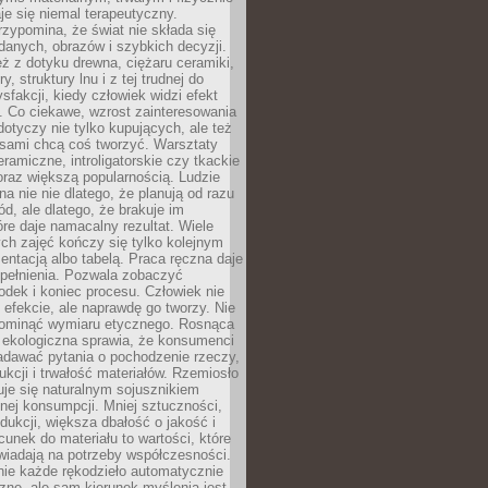
e się niemal terapeutyczny.
zypomina, że świat nie składa się
danych, obrazów i szybkich decyzji.
eż z dotyku drewna, ciężaru ceramiki,
, struktury lnu i z tej trudnej do
ysfakcji, kiedy człowiek widzi efekt
y. Co ciekawe, wzrost zainteresowania
otyczy nie tylko kupujących, ale też
 sami chcą coś tworzyć. Warsztaty
eramiczne, introligatorskie czy tkackie
oraz większą popularnością. Ludzie
na nie nie dlatego, że planują od razu
d, ale dlatego, że brakuje im
tóre daje namacalny rezultat. Wiele
ch zajęć kończy się tylko kolejnym
entacją albo tabelą. Praca ręczna daje
spełnienia. Pozwala zobaczyć
odek i koniec procesu. Człowiek nie
o efekcie, ale naprawdę go tworzy. Nie
ominąć wymiaru etycznego. Rosnąca
ekologiczna sprawia, że konsumenci
adawać pytania o pochodzenie rzeczy,
ukcji i trwałość materiałów. Rzemiosło
je się naturalnym sojusznikiem
nej konsumpcji. Mniej sztuczności,
dukcji, większa dbałość o jakość i
unek do materiału to wartości, które
wiadają na potrzeby współczesności.
nie każde rękodzieło automatycznie
czne, ale sam kierunek myślenia jest