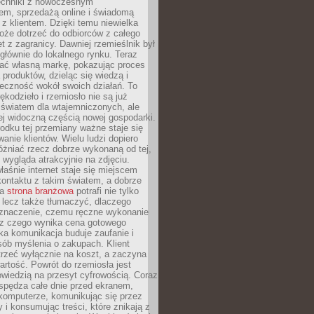
techniki z nowoczesnym
em, sprzedażą online i świadomą
z klientem. Dzięki temu niewielka
oże dotrzeć do odbiorców z całego
et z zagranicy. Dawniej rzemieślnik był
głównie do lokalnego rynku. Teraz
ć własną markę, pokazując proces
produktów, dzieląc się wiedzą i
eczność wokół swoich działań. To
ękodzieło i rzemiosło nie są już
światem dla wtajemniczonych, ale
ej widoczną częścią nowej gospodarki.
dku tej przemiany ważne staje się
anie klientów. Wielu ludzi dopiero
óżniać rzecz dobrze wykonaną od tej,
e wygląda atrakcyjnie na zdjęciu.
aśnie internet staje się miejscem
ontaktu z takim światem, a dobrze
na
strona branżowa
potrafi nie tylko
 lecz także tłumaczyć, dlaczego
 znaczenie, czemu ręczne wykonanie
i z czego wynika cena gotowego
ka komunikacja buduje zaufanie i
ób myślenia o zakupach. Klient
trzeć wyłącznie na koszt, a zaczyna
artość. Powrót do rzemiosła jest
wiedzią na przesyt cyfrowością. Coraz
spędza całe dnie przed ekranem,
komputerze, komunikując się przez
 i konsumując treści, które znikają z