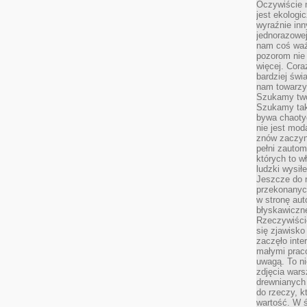
Oczywiście 
jest ekologi
wyraźnie in
jednorazowej
nam coś wa
pozorom nie 
więcej. Cora
bardziej św
nam towarzys
Szukamy twó
Szukamy tak
bywa chaoty
nie jest mod
znów zaczyna
pełni zauto
których to w
ludzki wysił
Jeszcze do n
przekonanych
w stronę aut
błyskawiczn
Rzeczywiście
się zjawisko
zaczęło inte
małymi prac
uwagą. To ni
zdjęcia wars
drewnianych 
do rzeczy, kt
wartość. W ś