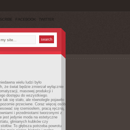
SCRIBE
FACEBOOK
TWITTER
iedawna wielu ludzi było
, że świat będzie zmierzał wyłącznie
omatyzacji, masowej produkcji i
ego dostępu do wszystkiego.
 tak się stało, ale równolegle pojawiło
 pozornie przeciwne. Coraz więcej osób
resować się rzemiosłem, pracą ręczną,
owniami i przedmiotami tworzonymi z
e jest jedynie moda na estetyczne
ztatu, glinianych kubków czy
stołów. To głębsza potrzeba powrotu