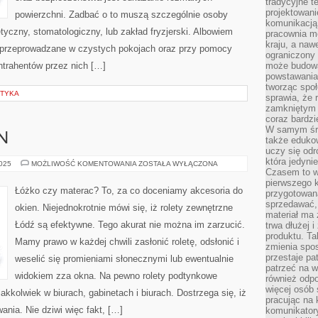
tradycyjne 
projektowani
powierzchni. Zadbać o to muszą szczególnie osoby
komunikacją 
czny, stomatologiczny, lub zakład fryzjerski. Albowiem
pracownia m
kraju, a naw
ć przeprowadzane w czystych pokojach oraz przy pomocy
ograniczony 
ntrahentów przez nich […]
może budowa
powstawania 
tworząc społ
STYKA
sprawia, że r
zamkniętym 
coraz bardzi
W samym śro
N
także edukow
uczy się odr
która jedyni
ROLETY
2025
MOŻLIWOŚĆ KOMENTOWANIA
ZOSTAŁA WYŁĄCZONA
DO
Czasem to wł
OKIEN
pierwszego k
Łóżko czy materac? To, za co doceniamy akcesoria do
przygotowa
sprzedawać,
okien. Niejednokrotnie mówi się, iż rolety zewnętrzne
materiał ma
Łódź są efektywne. Tego akurat nie można im zarzucić.
trwa dłużej 
produktu. Ta
Mamy prawo w każdej chwili zasłonić roletę, odsłonić i
zmienia spos
przestaje pa
weselić się promieniami słonecznymi lub ewentualnie
patrzeć na w
widokiem zza okna. Na pewno rolety podtynkowe
również odpo
więcej osób 
akkolwiek w biurach, gabinetach i biurach. Dostrzega się, iż
pracując na 
nia. Nie dziwi więc fakt, […]
komunikatory