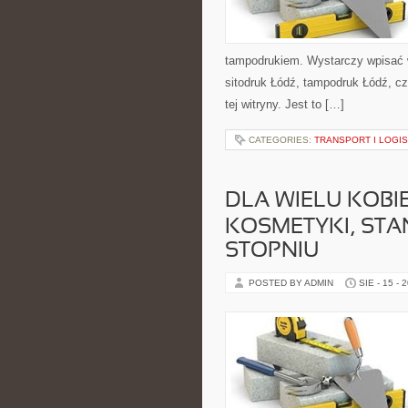
tampodrukiem. Wystarczy wpisać w
sitodruk Łódź, tampodruk Łódź, cz
tej witryny. Jest to […]
CATEGORIES:
TRANSPORT I LOGI
DLA WIELU KOBIE
KOSMETYKI, ST
STOPNIU
POSTED BY ADMIN
SIE - 15 - 