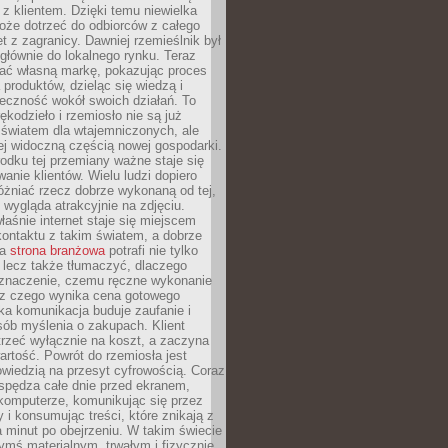
z klientem. Dzięki temu niewielka
oże dotrzeć do odbiorców z całego
et z zagranicy. Dawniej rzemieślnik był
głównie do lokalnego rynku. Teraz
ć własną markę, pokazując proces
produktów, dzieląc się wiedzą i
eczność wokół swoich działań. To
ękodzieło i rzemiosło nie są już
światem dla wtajemniczonych, ale
ej widoczną częścią nowej gospodarki.
dku tej przemiany ważne staje się
anie klientów. Wielu ludzi dopiero
óżniać rzecz dobrze wykonaną od tej,
e wygląda atrakcyjnie na zdjęciu.
aśnie internet staje się miejscem
ontaktu z takim światem, a dobrze
na
strona branżowa
potrafi nie tylko
 lecz także tłumaczyć, dlaczego
 znaczenie, czemu ręczne wykonanie
i z czego wynika cena gotowego
ka komunikacja buduje zaufanie i
ób myślenia o zakupach. Klient
trzeć wyłącznie na koszt, a zaczyna
artość. Powrót do rzemiosła jest
wiedzią na przesyt cyfrowością. Coraz
spędza całe dnie przed ekranem,
komputerze, komunikując się przez
 i konsumując treści, które znikają z
a minut po obejrzeniu. W takim świecie
ymś materialnym, trwałym i fizycznie