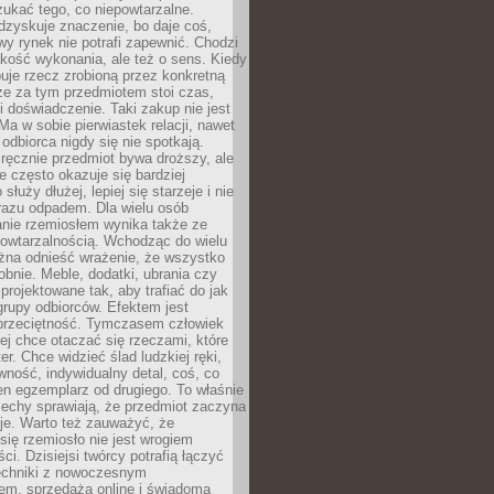
ukać tego, co niepowtarzalne.
dzyskuje znaczenie, bo daje coś,
y rynek nie potrafi zapewnić. Chodzi
jakość wykonania, ale też o sens. Kiedy
uje rzecz zrobioną przez konkretną
że za tym przedmiotem stoi czas,
i doświadczenie. Taki zakup nie jest
a w sobie pierwiastek relacji, nawet
i odbiorca nigdy się nie spotkają.
ręcznie przedmiot bywa droższy, ale
e często okazuje się bardziej
 służy dłużej, lepiej się starzeje i nie
 razu odpadem. Dla wielu osób
anie rzemiosłem wynika także ze
owtarzalnością. Wchodząc do wielu
żna odnieść wrażenie, że wszystko
bnie. Meble, dodatki, ubrania czy
projektowane tak, aby trafiać do jak
grupy odbiorców. Efektem jest
przeciętność. Tymczasem człowiek
ej chce otaczać się rzeczami, które
er. Chce widzieć ślad ludzkiej ręki,
wność, indywidualny detal, coś, co
en egzemplarz od drugiego. To właśnie
cechy sprawiają, że przedmiot zaczyna
je. Warto też zauważyć, że
się rzemiosło nie jest wrogiem
i. Dzisiejsi twórcy potrafią łączyć
techniki z nowoczesnym
em, sprzedażą online i świadomą