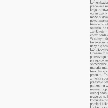
komunikacją 
pracownia m
kraju, a naw
ograniczony 
może budowa
powstawania 
tworząc społ
sprawia, że r
zamkniętym 
coraz bardzi
W samym śro
także edukow
uczy się odr
która jedyni
Czasem to wł
pierwszego k
przygotowa
sprzedawać,
materiał ma
trwa dłużej 
produktu. Ta
zmienia spos
przestaje pa
patrzeć na w
również odpo
więcej osób 
pracując na 
komunikatory
pamięci kilk
kontakt z cz