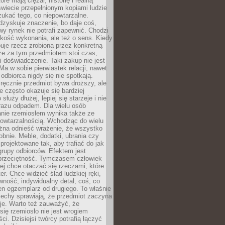
óre mają ciężar, historię i realną
wiecie przepełnionym kopiami ludzie
ukać tego, co niepowtarzalne.
dzyskuje znaczenie, bo daje coś,
y rynek nie potrafi zapewnić. Chodzi
jakość wykonania, ale też o sens. Kiedy
uje rzecz zrobioną przez konkretną
że za tym przedmiotem stoi czas,
i doświadczenie. Taki zakup nie jest
a w sobie pierwiastek relacji, nawet
i odbiorca nigdy się nie spotkają.
ręcznie przedmiot bywa droższy, ale
e często okazuje się bardziej
 służy dłużej, lepiej się starzeje i nie
 razu odpadem. Dla wielu osób
anie rzemiosłem wynika także ze
owtarzalnością. Wchodząc do wielu
żna odnieść wrażenie, że wszystko
bnie. Meble, dodatki, ubrania czy
projektowane tak, aby trafiać do jak
grupy odbiorców. Efektem jest
przeciętność. Tymczasem człowiek
ej chce otaczać się rzeczami, które
er. Chce widzieć ślad ludzkiej ręki,
wność, indywidualny detal, coś, co
en egzemplarz od drugiego. To właśnie
cechy sprawiają, że przedmiot zaczyna
je. Warto też zauważyć, że
się rzemiosło nie jest wrogiem
i. Dzisiejsi twórcy potrafią łączyć