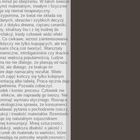
a minut po obejrzeniu. W takim świecie
ymś materialnym, trwałym i fizycznie
e się niemal terapeutyczny.
zypomina, że świat nie składa się
danych, obrazów i szybkich decyzji.
eż z dotyku drewna, ciężaru ceramiki,
, struktury lnu i z tej trudnej do
ysfakcji, kiedy człowiek widzi efekt
y. Co ciekawe, wzrost zainteresowania
otyczy nie tylko kupujących, ale też
 sami chcą coś tworzyć. Warsztaty
eramiczne, introligatorskie czy tkackie
oraz większą popularnością. Ludzie
na nie nie dlatego, że planują od razu
d, ale dlatego, że brakuje im
tóre daje namacalny rezultat. Wiele
ch zajęć kończy się tylko kolejnym
entacją albo tabelą. Praca ręczna daje
spełnienia. Pozwala zobaczyć
odek i koniec procesu. Człowiek nie
o efekcie, ale naprawdę go tworzy. Nie
ominąć wymiaru etycznego. Rosnąca
ekologiczna sprawia, że konsumenci
adawać pytania o pochodzenie rzeczy,
ukcji i trwałość materiałów. Rzemiosło
je się naturalnym sojusznikiem
nej konsumpcji. Mniej sztuczności,
dukcji, większa dbałość o jakość i
unek do materiału to wartości, które
wiadają na potrzeby współczesności.