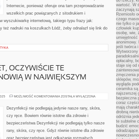
do rzeczy, kt
wartość. W ś
Internecie, ponieważ oferuje ona tam przeprowadzanie
zaczynają sz
wszelkich prac powiązanych z sitodrukiem i
Rzemiosło o
czego masow
 wyszukiwarkę internetową, takiego typu frazy jak:
nie tylko o 
y też nadruki na koszulkach Łódź, żeby odnalazł się link do
człowiek kup
osobę, wie, 
umiejętność 
anonimowy. M
jeśli twórca 
STYKA
Wytworzony 
paradoksalni
opłacalny, bo
staje się od
T, OCZYWIŚCIE TE
zainteresow
zmęczenia p
ANOWIĄ W NAJWIĘKSZYM
sklepów, mo
wygląda podo
ceramika są 
najszerszej 
DLA
2025
MOŻLIWOŚĆ KOMENTOWANIA
ZOSTAŁA WYŁĄCZONA
bezpieczna 
WIELU
coraz części
KOBIET,
OCZYWIŚCIE
mają charakt
Dezynfekcji nie podlegają jedynie nasze rany, skóra,
TE
drobną nieró
KOSMETYKI,
czy ręce. Bowiem równie istotne dla zdrowie i
odróżnia jed
STANOWIĄ
W
te subtelne 
bezpieczeństwa Dezynfekcji nie podlegają tylko nasze
NAJWIĘKSZYM
budzić emoc
STOPNIU
rany, skóra, czy ręce. Gdyż równie istotne dla zdrowie
odradzające 
nowoczesnośc
oraz bezpieczeństwa jest odkażanie rozmaitych