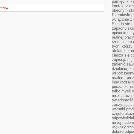
pamięci kilk
kontakt z cz
STYKA
obecnym staj
Rzemiosło pr
wyłącznie z 
Składa się t
zapachu skóry
opisania sat
realnej prac
rzemiosłem d
tych, którzy
stolarskie, c
cieszą się c
zapisują się 
zmienić zawó
działania, k
współczesny
mailem, prez
inny rodzaj 
początek, śr
tylko myśli 
można też p
świadomość 
zaczynają z
warunki prod
często okazu
odpowiedzial
mniej nadpro
większy szac
dobrze odpo