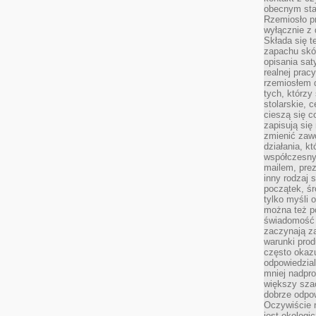
obecnym staj
Rzemiosło pr
wyłącznie z 
Składa się t
zapachu skóry
opisania sat
realnej prac
rzemiosłem d
tych, którzy
stolarskie, c
cieszą się c
zapisują się 
zmienić zawó
działania, k
współczesny
mailem, prez
inny rodzaj 
początek, śr
tylko myśli 
można też p
świadomość 
zaczynają z
warunki prod
często okazu
odpowiedzial
mniej nadpro
większy szac
dobrze odpo
Oczywiście 
jest ekologi