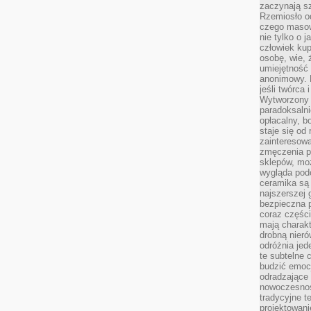
zaczynają sz
Rzemiosło o
czego masow
nie tylko o 
człowiek kup
osobę, wie, 
umiejętność 
anonimowy. M
jeśli twórca 
Wytworzony 
paradoksalni
opłacalny, bo
staje się od
zainteresow
zmęczenia p
sklepów, mo
wygląda podo
ceramika są 
najszerszej 
bezpieczna 
coraz części
mają charakt
drobną nieró
odróżnia jed
te subtelne 
budzić emoc
odradzające 
nowoczesnośc
tradycyjne 
projektowani