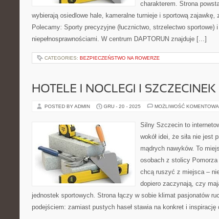
charakterem. Strona powsta
wybierają osiedlowe hale, kameralne turnieje i sportową zajawkę, 
Polecamy: Sporty precyzyjne (łucznictwo, strzelectwo sportowe) i
niepełnosprawnościami. W centrum DAPTORUN znajduje […]
CATEGORIES:
BEZPIECZEŃSTWO NA ROWERZE
HOTELE I NOCLEGI I SZCZECINEK
POSTED BY ADMIN
GRU - 20 - 2025
MOŻLIWOŚĆ KOMENTOWA
Silny Szczecin to internet
wokół idei, że siła nie jest
mądrych nawyków. To miejs
osobach z stolicy Pomorza 
chcą ruszyć z miejsca – ni
dopiero zaczynają, czy maj
jednostek sportowych. Strona łączy w sobie klimat pasjonatów r
podejściem: zamiast pustych haseł stawia na konkret i inspirację 