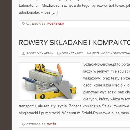
Laboratorium Możliwości zachęca do tego, by rozwój traktować j
udoskonalać – bez […]
CATEGORIES:
ROZRYWKA
ROWERY SKŁADANE I KOMPAKT
POSTED BY ADMIN
GRU - 27 - 2025
MOŻLIWOŚĆ KOMENTOWA
Szlaki-Rowerowe.pl to porta
łączy w jednym miejscu ści
wskazówki oraz testy sprzęt
osób, które lubią kręcić ki
planować wycieczki bez cha
dla tych, którzy widzą w ro
transportu, ale też styl życia. Zobacz koniecznie Szlaki rowerowe
singletracki i pumptracki. W centrum Szlaki-Rowerowe.pl są trasy
CATEGORIES:
WOŚP