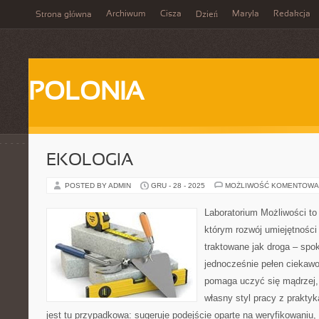
Archiwum
Cisza
Maryla
Redakcja
Strona główna
Dzień
POLONIA
EKOLOGIA
POSTED BY ADMIN
GRU - 28 - 2025
MOŻLIWOŚĆ KOMENTOWA
Laboratorium Możliwości to 
którym rozwój umiejętności
traktowane jak droga – spo
jednocześnie pełen ciekawoś
pomaga uczyć się mądrzej,
własny styl pracy z praktyk
jest tu przypadkowa: sugeruje podejście oparte na weryfikowaniu,