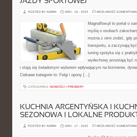
JAZDY SPORTOWEJ
POSTED BY ADMIN
GRU - 18 - 2025
MOŻLIWOŚĆ KOMENTOWA
Magnaflow.pl to portal o s
myślą o osobach zakochany
można z nimi zrobić, gdy p
transportu, a zaczynają by
tuning spotyka się z prakty
wydechowy przestają być 
i stają się świadomym wyborem wpływającym na brzmienie, dynam
Ciekawe kategorie to: Felgi i opony […]
CATEGORIES:
NOWOŚCI I PREMIERY
KUCHNIA ARGENTYŃSKA I KUCH
SEZONOWA I LOKALNE PRODUK
POSTED BY ADMIN
GRU - 17 - 2025
MOŻLIWOŚĆ KOMENTOWA