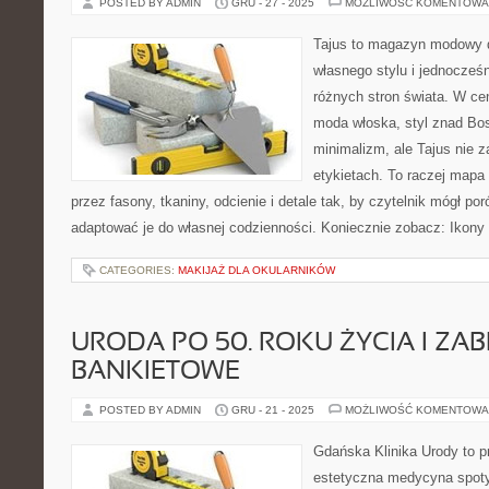
POSTED BY ADMIN
GRU - 27 - 2025
MOŻLIWOŚĆ KOMENTOWA
Tajus to magazyn modowy d
własnego stylu i jednocześ
różnych stron świata. W cen
moda włoska, styl znad Bos
minimalizm, ale Tajus nie 
etykietach. To raczej mapa i
przez fasony, tkaniny, odcienie i detale tak, by czytelnik mógł p
adaptować je do własnej codzienności. Koniecznie zobacz: Ikony 
CATEGORIES:
MAKIJAŻ DLA OKULARNIKÓW
URODA PO 50. ROKU ŻYCIA I ZAB
BANKIETOWE
POSTED BY ADMIN
GRU - 21 - 2025
MOŻLIWOŚĆ KOMENTOWA
Gdańska Klinika Urody to p
estetyczna medycyna spoty