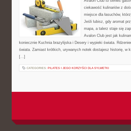
Avalon Club to serwis gast
ciekawość kulinariów z doś
miejsce dla łasuchów, któr
Jeśli lubisz, gdy aromat pr
mapa, a talerz staje się za
Avalon Club jest jak kulina
koniecznie Kuchnia brazylijska i Desery i wypieki świata. Rdzeni
świata. Zamiast krótkich, urywanych notek dostajesz historię, w k
[…]
CATEGORIES:
PILATES I JEGO KORZYŚCI DLA SYLWETKI