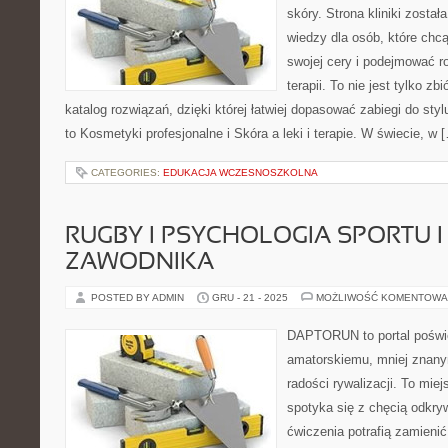
skóry. Strona kliniki zosta
wiedzy dla osób, które chcą
swojej cery i podejmować 
terapii. To nie jest tylko zb
katalog rozwiązań, dzięki której łatwiej dopasować zabiegi do styl
to Kosmetyki profesjonalne i Skóra a leki i terapie. W świecie, w 
CATEGORIES:
EDUKACJA WCZESNOSZKOLNA
RUGBY I PSYCHOLOGIA SPORTU 
ZAWODNIKA
POSTED BY ADMIN
GRU - 21 - 2025
MOŻLIWOŚĆ KOMENTOWA
DAPTORUN to portal poświ
amatorskiemu, mniej znan
radości rywalizacji. To miej
spotyka się z chęcią odkryw
ćwiczenia potrafią zamienić 