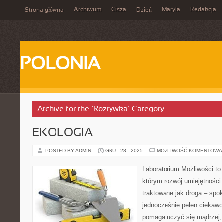
Archiwum
Cisza
Maryla
Redakcja
Strona główna
Dzień
POLONIA
Archive for the ‘Rozrywka’ Category
EKOLOGIA
POSTED BY ADMIN
GRU - 28 - 2025
MOŻLIWOŚĆ KOMENTOWA
Laboratorium Możliwości to 
którym rozwój umiejętności
traktowane jak droga – spo
jednocześnie pełen ciekawoś
pomaga uczyć się mądrzej,