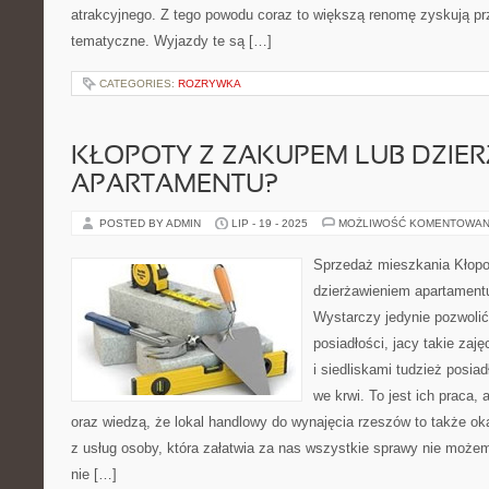
atrakcyjnego. Z tego powodu coraz to większą renomę zyskują pr
tematyczne. Wyjazdy te są […]
CATEGORIES:
ROZRYWKA
KŁOPOTY Z ZAKUPEM LUB DZIE
APARTAMENTU?
POSTED BY ADMIN
LIP - 19 - 2025
MOŻLIWOŚĆ KOMENTOWAN
Sprzedaż mieszkania Kłopo
dzierżawieniem apartament
Wystarczy jedynie pozwoli
posiadłości, jacy takie zaj
i siedliskami tudzież posia
we krwi. To jest ich praca, 
oraz wiedzą, że lokal handlowy do wynajęcia rzeszów to także ok
z usług osoby, która załatwia za nas wszystkie sprawy nie moż
nie […]