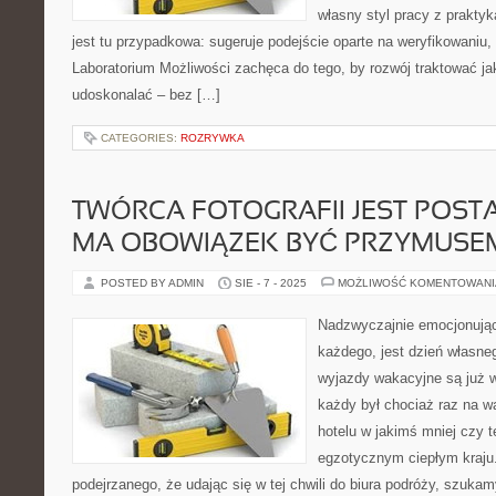
własny styl pracy z praktyk
jest tu przypadkowa: sugeruje podejście oparte na weryfikowaniu,
Laboratorium Możliwości zachęca do tego, by rozwój traktować j
udoskonalać – bez […]
CATEGORIES:
ROZRYWKA
TWÓRCA FOTOGRAFII JEST POST
MA OBOWIĄZEK BYĆ PRZYMUSE
POSTED BY ADMIN
SIE - 7 - 2025
MOŻLIWOŚĆ KOMENTOWAN
Nadzwyczajnie emocjonują
każdego, jest dzień własne
wyjazdy wakacyjne są już w
każdy był chociaż raz na 
hotelu w jakimś mniej czy t
egzotycznym ciepłym kraju.
podejrzanego, że udając się w tej chwili do biura podróży, szuka