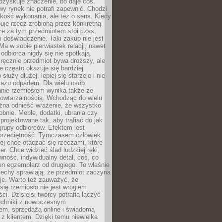
dzyskuje znaczenie, bo daje coś,
y rynek nie potrafi zapewnić. Chodzi
jakość wykonania, ale też o sens. Kiedy
uje rzecz zrobioną przez konkretną
że za tym przedmiotem stoi czas,
i doświadczenie. Taki zakup nie jest
a w sobie pierwiastek relacji, nawet
i odbiorca nigdy się nie spotkają.
ręcznie przedmiot bywa droższy, ale
e często okazuje się bardziej
 służy dłużej, lepiej się starzeje i nie
 razu odpadem. Dla wielu osób
anie rzemiosłem wynika także ze
owtarzalnością. Wchodząc do wielu
żna odnieść wrażenie, że wszystko
bnie. Meble, dodatki, ubrania czy
projektowane tak, aby trafiać do jak
grupy odbiorców. Efektem jest
przeciętność. Tymczasem człowiek
ej chce otaczać się rzeczami, które
er. Chce widzieć ślad ludzkiej ręki,
wność, indywidualny detal, coś, co
en egzemplarz od drugiego. To właśnie
cechy sprawiają, że przedmiot zaczyna
je. Warto też zauważyć, że
się rzemiosło nie jest wrogiem
i. Dzisiejsi twórcy potrafią łączyć
techniki z nowoczesnym
em, sprzedażą online i świadomą
z klientem. Dzięki temu niewielka