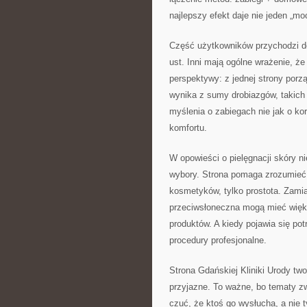
najlepszy efekt daje nie jeden „mo
Część użytkowników przychodzi do
ust. Inni mają ogólne wrażenie, ż
perspektywy: z jednej strony porz
wynika z sumy drobiazgów, takich
myślenia o zabiegach nie jak o kor
komfortu.
W opowieści o pielęgnacji skóry n
wybory. Strona pomaga zrozumieć,
kosmetyków, tylko prostota. Zamias
przeciwsłoneczna mogą mieć więks
produktów. A kiedy pojawia się po
procedury profesjonalne.
Strona Gdańskiej Kliniki Urody tw
przyjazne. To ważne, bo tematy z
czuć, że ktoś go wysłucha, a nie t