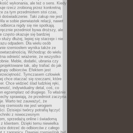
jakość wykonania, ale też o sens. Kiedy
uje rzecz zrobioną przez konkretną
że za tym przedmiotem stoi czas,
i doświadczenie. Taki zakup nie jest
a w sobie pierwiastek relacji, nawet
i odbiorca nigdy się nie spotkają.
ręcznie przedmiot bywa droższy, ale
e często okazuje się bardziej
 służy dłużej, lepiej się starzeje i nie
 razu odpadem. Dla wielu osób
anie rzemiosłem wynika także ze
owtarzalnością. Wchodząc do wielu
żna odnieść wrażenie, że wszystko
bnie. Meble, dodatki, ubrania czy
projektowane tak, aby trafiać do jak
grupy odbiorców. Efektem jest
przeciętność. Tymczasem człowiek
ej chce otaczać się rzeczami, które
er. Chce widzieć ślad ludzkiej ręki,
wność, indywidualny detal, coś, co
en egzemplarz od drugiego. To właśnie
cechy sprawiają, że przedmiot zaczyna
je. Warto też zauważyć, że
się rzemiosło nie jest wrogiem
i. Dzisiejsi twórcy potrafią łączyć
techniki z nowoczesnym
em, sprzedażą online i świadomą
z klientem. Dzięki temu niewielka
oże dotrzeć do odbiorców z całego
et z zagranicy. Dawniej rzemieślnik był