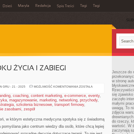
Maryla
Redakcja
Tagi
Tagi
Dzień
Spis Treści
SUB
KU ŻYCIA I ZABIEGI
Jeszcze do n
przekonanych
w stronę aut
błyskawiczn
URODA
 GRU - 21 - 2025
MOŻLIWOŚĆ KOMENTOWANIA
ZOSTAŁA
Rzeczywiście
PO
50.
się zjawisko
anding
,
coaching
,
content marketing
,
e-commerce
,
eventy
,
ROKU
zaczęło inte
tyka
,
magazynowanie
,
marketing
,
networking
,
ŻYCIA
przychody
,
I
małymi prac
strategia
,
szkolenia biznesowe
,
transport firmowy
,
ZABIEGI
uwagą. To ni
ie zasobami
,
zespół
BANKIETOWE
zdjęcia wars
drewnianych 
zeń, w którym estetyczna medycyna spotyka się z świadomą
do rzeczy, kt
wartość. W ś
ała pomyślana jako centrum wiedzy dla osób, które chcą lepiej
zaczynają sz
podejmować rozsądne decyzje dotyczące terapii. To nie jest