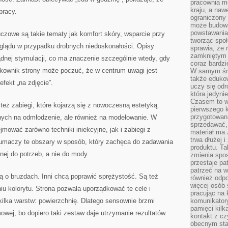
pracownia m
kraju, a naw
pracy.
ograniczony 
może budowa
powstawania 
czowe są takie tematy jak komfort skóry, wsparcie przy
tworząc społ
glądu w przypadku drobnych niedoskonałości. Opisy
sprawia, że r
zamkniętym 
ądnej stymulacji, co ma znaczenie szczególnie wtedy, gdy
coraz bardzi
tkownik strony może poczuć, że w centrum uwagi jest
W samym śro
także edukow
efekt „na zdjęcie”.
uczy się odr
która jedyni
Czasem to wł
też zabiegi, które kojarzą się z nowoczesną estetyką.
pierwszego k
przygotowa
ych na odmłodzenie, ale również na modelowanie. W
sprzedawać,
jmować zarówno techniki iniekcyjne, jak i zabiegi z
materiał ma
trwa dłużej 
łumaczy te obszary w sposób, który zachęca do zadawania
produktu. Ta
ej do potrzeb, a nie do mody.
zmienia spos
przestaje pa
patrzeć na w
lą o bruzdach. Inni chcą poprawić sprężystość. Są też
również odpo
więcej osób 
u kolorytu. Strona pozwala uporządkować te cele i
pracując na 
ilka warstw: powierzchnię. Dlatego sensownie brzmi
komunikatory
pamięci kilk
mowej, bo dopiero taki zestaw daje utrzymanie rezultatów.
kontakt z cz
obecnym staj