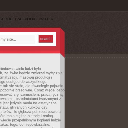
SCRIBE
FACEBOOK
TWITTER
iedawna wielu ludzi było
, że świat będzie zmierzał wyłącznie
omatyzacji, masowej produkcji i
ego dostępu do wszystkiego.
 tak się stało, ale równolegle pojawiło
 pozornie przeciwne. Coraz więcej osób
resować się rzemiosłem, pracą ręczną,
owniami i przedmiotami tworzonymi z
e jest jedynie moda na estetyczne
ztatu, glinianych kubków czy
stołów. To głębsza potrzeba powrotu
óre mają ciężar, historię i realną
wiecie przepełnionym kopiami ludzie
ukać tego, co niepowtarzalne.