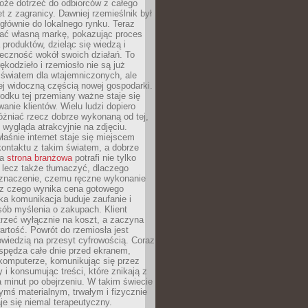
oże dotrzeć do odbiorców z całego
et z zagranicy. Dawniej rzemieślnik był
głównie do lokalnego rynku. Teraz
ć własną markę, pokazując proces
produktów, dzieląc się wiedzą i
eczność wokół swoich działań. To
ękodzieło i rzemiosło nie są już
światem dla wtajemniczonych, ale
ej widoczną częścią nowej gospodarki.
dku tej przemiany ważne staje się
anie klientów. Wielu ludzi dopiero
óżniać rzecz dobrze wykonaną od tej,
e wygląda atrakcyjnie na zdjęciu.
aśnie internet staje się miejscem
ontaktu z takim światem, a dobrze
na
strona branżowa
potrafi nie tylko
 lecz także tłumaczyć, dlaczego
 znaczenie, czemu ręczne wykonanie
i z czego wynika cena gotowego
ka komunikacja buduje zaufanie i
ób myślenia o zakupach. Klient
trzeć wyłącznie na koszt, a zaczyna
artość. Powrót do rzemiosła jest
wiedzią na przesyt cyfrowością. Coraz
spędza całe dnie przed ekranem,
komputerze, komunikując się przez
 i konsumując treści, które znikają z
a minut po obejrzeniu. W takim świecie
ymś materialnym, trwałym i fizycznie
e się niemal terapeutyczny.