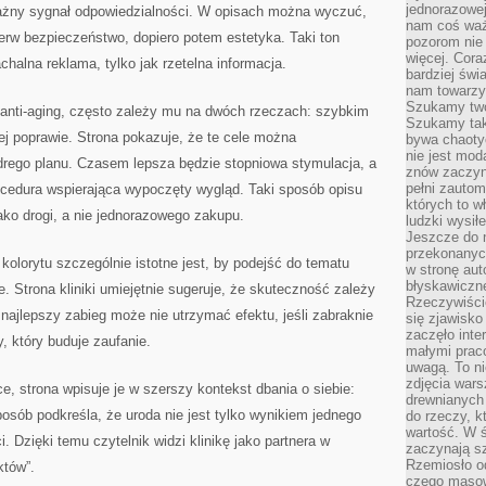
jednorazowej
ażny sygnał odpowiedzialności. W opisach można wyczuć,
nam coś wa
ierw bezpieczeństwo, dopiero potem estetyka. Taki ton
pozorom nie 
więcej. Cora
chalna reklama, tylko jak rzetelna informacja.
bardziej św
nam towarzys
Szukamy twó
 anti-aging, często zależy mu na dwóch rzeczach: szybkim
Szukamy tak
owej poprawie. Strona pokazuje, że te cele można
bywa chaoty
nie jest mod
rego planu. Czasem lepsza będzie stopniowa stymulacja, a
znów zaczyna
pełni zauto
cedura wspierająca wypoczęty wygląd. Taki sposób opisu
których to w
jako drogi, a nie jednorazowego zakupu.
ludzki wysił
Jeszcze do n
przekonanych
olorytu szczególnie istotne jest, by podejść do tematu
w stronę aut
błyskawiczn
 Strona kliniki umiejętnie sugeruje, że skuteczność zależy
Rzeczywiście
najlepszy zabieg może nie utrzymać efektu, jeśli zabraknie
się zjawisko
zaczęło inte
y, który buduje zaufanie.
małymi prac
uwagą. To ni
zdjęcia wars
e, strona wpisuje je w szerszy kontekst dbania o siebie:
drewnianych 
posób podkreśla, że uroda nie jest tylko wynikiem jednego
do rzeczy, kt
wartość. W ś
. Dzięki temu czytelnik widzi klinikę jako partnera w
zaczynają sz
Rzemiosło o
któw”.
czego masow