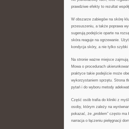
prawdziwe efekty to rezultat współ
W obszarze zabiegów na skórę klu
przesuszeniu, a także poprawa wy
sugerują podejście oparte na rozs
skóra reaguje na ogrzewanie. Uży
kondycja skóry, a nie tylko szybki 
Na stronie ważne miejsce zajmują 
Mowa o procedurach ukierunkowan
praktyce takie podejście może obe
wykorzystaniem sprzętu. Strona t
pytań i do wyboru metody adekwatn
Część osób trafia do kliniki z myś
osoby, którym zależy na wyrównani
pokazać, że „problem” często ma k
narracja o łączeniu pielęgnacji do