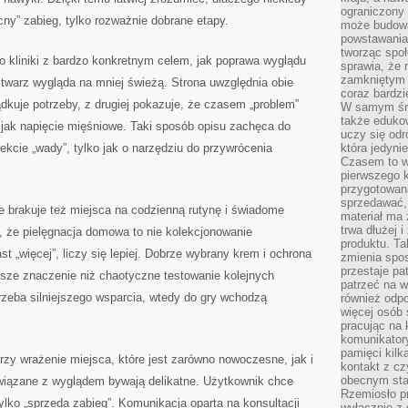
ograniczony 
cny” zabieg, tylko rozważnie dobrane etapy.
może budowa
powstawania 
tworząc społ
 kliniki z bardzo konkretnym celem, jak poprawa wyglądu
sprawia, że r
zamkniętym 
e twarz wygląda na mniej świeżą. Strona uwzględnia obie
coraz bardzi
ądkuje potrzeby, z drugiej pokazuje, że czasem „problem”
W samym śro
także edukow
 jak napięcie mięśniowe. Taki sposób opisu zachęca do
uczy się odr
ekcie „wady”, tylko jak o narzędziu do przywrócenia
która jedyni
Czasem to wł
pierwszego k
przygotowa
sprzedawać,
ie brakuje też miejsca na codzienną rutynę i świadome
materiał ma
trwa dłużej 
 że pielęgnacja domowa to nie kolekcjonowanie
produktu. Ta
t „więcej”, liczy się lepiej. Dobrze wybrany krem i ochrona
zmienia spos
przestaje pa
ze znaczenie niż chaotyczne testowanie kolejnych
patrzeć na w
trzeba silniejszego wsparcia, wtedy do gry wchodzą
również odpo
więcej osób 
pracując na 
komunikatory
pamięci kilk
orzy wrażenie miejsca, które jest zarówno nowoczesne, jak i
kontakt z cz
obecnym staj
wiązane z wyglądem bywają delikatne. Użytkownik chce
Rzemiosło pr
ylko „sprzeda zabieg”. Komunikacja oparta na konsultacji
wyłącznie z 