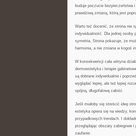
buduje poczucie bezpieczeństwa i 
prawdziwą zmianą, którą jest pop
Warto też docenić, że strona nie 
indywidualność. Dla jednej osoby p
symetria. Strona pokazuje, że mo
harmonia, a nie zmiana w kogoś i
W konsekwencji cała witryna dział
dermoestetyka i terapie gabineto
są dobrane indywidualnie i poprzed
wyglądać lepiej, ale też lepiej roz
spójną, długofalową całość.
Jeśli miałoby się streścić ideę st
estetyka opiera się na wiedzy, kon
przypadkowych trendach. I dokładn
przeglądając obszary zabiegowe i 
zaufanie.