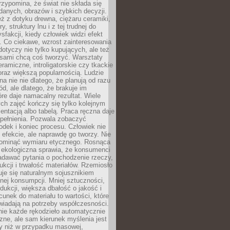
zypomina, że świat nie składa się
danych, obrazów i szybkich decyzji.
eż z dotyku drewna, ciężaru ceramiki,
, struktury lnu i z tej trudnej do
ysfakcji, kiedy człowiek widzi efekt
y. Co ciekawe, wzrost zainteresowania
otyczy nie tylko kupujących, ale też
 sami chcą coś tworzyć. Warsztaty
eramiczne, introligatorskie czy tkackie
oraz większą popularnością. Ludzie
na nie nie dlatego, że planują od razu
d, ale dlatego, że brakuje im
tóre daje namacalny rezultat. Wiele
ch zajęć kończy się tylko kolejnym
entacją albo tabelą. Praca ręczna daje
spełnienia. Pozwala zobaczyć
odek i koniec procesu. Człowiek nie
o efekcie, ale naprawdę go tworzy. Nie
ominąć wymiaru etycznego. Rosnąca
ekologiczna sprawia, że konsumenci
adawać pytania o pochodzenie rzeczy,
ukcji i trwałość materiałów. Rzemiosło
je się naturalnym sojusznikiem
nej konsumpcji. Mniej sztuczności,
dukcji, większa dbałość o jakość i
unek do materiału to wartości, które
wiadają na potrzeby współczesności.
nie każde rękodzieło automatycznie
czne, ale sam kierunek myślenia jest
ny niż w przypadku masowej,