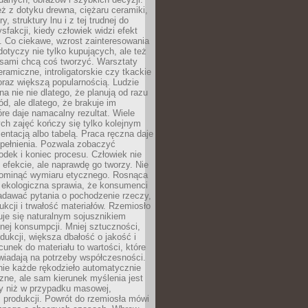
eż z dotyku drewna, ciężaru ceramiki,
, struktury lnu i z tej trudnej do
ysfakcji, kiedy człowiek widzi efekt
y. Co ciekawe, wzrost zainteresowania
otyczy nie tylko kupujących, ale też
 sami chcą coś tworzyć. Warsztaty
eramiczne, introligatorskie czy tkackie
oraz większą popularnością. Ludzie
na nie nie dlatego, że planują od razu
d, ale dlatego, że brakuje im
tóre daje namacalny rezultat. Wiele
ch zajęć kończy się tylko kolejnym
entacją albo tabelą. Praca ręczna daje
spełnienia. Pozwala zobaczyć
odek i koniec procesu. Człowiek nie
o efekcie, ale naprawdę go tworzy. Nie
ominąć wymiaru etycznego. Rosnąca
ekologiczna sprawia, że konsumenci
adawać pytania o pochodzenie rzeczy,
ukcji i trwałość materiałów. Rzemiosło
je się naturalnym sojusznikiem
nej konsumpcji. Mniej sztuczności,
dukcji, większa dbałość o jakość i
unek do materiału to wartości, które
wiadają na potrzeby współczesności.
nie każde rękodzieło automatycznie
czne, ale sam kierunek myślenia jest
ny niż w przypadku masowej,
 produkcji. Powrót do rzemiosła mówi