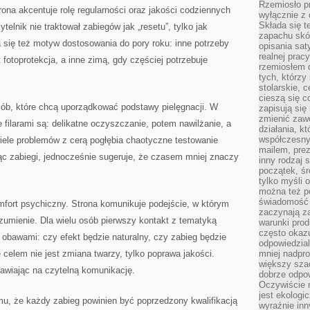
Rzemiosło pr
rona akcentuje rolę regularności oraz jakości codziennych
wyłącznie z 
Składa się t
telnik nie traktował zabiegów jak „resetu”, tylko jak
zapachu skóry
a się też motyw dostosowania do pory roku: inne potrzeby
opisania sat
realnej prac
fotoprotekcja, a inne zimą, gdy częściej potrzebuje
rzemiosłem d
tych, którzy
stolarskie, c
cieszą się c
sób, które chcą uporządkować podstawy pielęgnacji. W
zapisują się 
zmienić zawó
filarami są: delikatne oczyszczanie, potem nawilżanie, a
działania, k
współczesny
iele problemów z cerą pogłębia chaotyczne testowanie
mailem, prez
jąc zabiegi, jednocześnie sugeruje, że czasem mniej znaczy
inny rodzaj 
początek, śr
tylko myśli 
można też p
świadomość 
mfort psychiczny. Strona komunikuje podejście, w którym
zaczynają z
rozumienie. Dla wielu osób pierwszy kontakt z tematyką
warunki prod
często okazu
obawami: czy efekt będzie naturalny, czy zabieg będzie
odpowiedzial
 celem nie jest zmiana twarzy, tylko poprawa jakości.
mniej nadpro
większy szac
tawiając na czytelną komunikację.
dobrze odpo
Oczywiście 
jest ekologi
mu, że każdy zabieg powinien być poprzedzony kwalifikacją
wyraźnie in