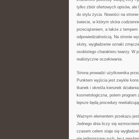
tylko zbiór ofertowych opisów, ale
do stylu życia. Nowości na stronie
świecie, w którym skóra codzienni
przeciążeniem, a także z tempem ż
odpowiedzialnością. Na stronie wy
skóry, wygładzenie oznaki zmęcze
osobistego charakteru twarzy. W 
realistyczne oczekiwania.
Strona prowadzi użytkownika przez
Punktem wyjścia jest zwykle konsu
tkanek i określa kierunek działani
kosmetologiczna, potem program z
lepsze będą procedury rewitalizują
Ważnym elementem przekazu jest 
Jednego dnia liczy się wzmocnienie
czasem celem staje się wygładzenie
nie jednorazowy ruch, lecz regula