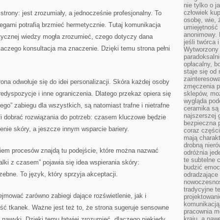
nie tylko o 
człowiek kup
trony: jest zrozumiały, a jednocześnie profesjonalny. To
osobę, wie, 
egami potrafią brzmieć hermetycznie. Tutaj komunikacja
umiejętność 
anonimowy. M
istycznej wiedzy mogła zrozumieć, czego dotyczy dana
jeśli twórca 
 dlaczego konsultacja ma znaczenie. Dzięki temu strona pełni
Wytworzony 
paradoksalni
opłacalny, bo
staje się od
zainteresow
ona odwołuje się do idei personalizacji. Skóra każdej osoby
zmęczenia p
edyspozycje i inne ograniczenia. Dlatego przekaz opiera się
sklepów, mo
wygląda podo
ego” zabiegu dla wszystkich, są natomiast trafne i nietrafne
ceramika są 
najszerszej 
afi dobrać rozwiązania do potrzeb: czasem kluczowe będzie
bezpieczna 
ie skóry, a jeszcze innym wsparcie bariery.
coraz części
mają charakt
drobną nieró
iem procesów znajdą tu podejście, które można nazwać
odróżnia jed
te subtelne 
lki z czasem” pojawia się idea wspierania skóry:
budzić emoc
zebne. To język, który sprzyja akceptacji.
odradzające 
nowoczesnośc
tradycyjne 
ejmować zarówno zabiegi dające rozświetlenie, jak i
projektowani
komunikacją 
ść tkanek. Ważne jest też to, że strona sugeruje sensowne
pracownia m
kraju, a naw
nawyki. Dzięki temu łatwiej zrozumieć, dlaczego niekiedy