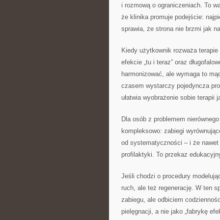
i rozmową o ograniczeniach. To w
że klinika promuje podejście: najp
sprawia, że strona nie brzmi jak na
Kiedy użytkownik rozważa terapie
efekcie „tu i teraz” oraz długofal
harmonizować, ale wymaga to mąd
czasem wystarczy pojedyncza pro
ułatwia wyobrażenie sobie terapii 
Dla osób z problemem nierównego k
kompleksowo: zabiegi wyrównujące.
od systematyczności – i że nawet 
profilaktyki. To przekaz edukacyjn
Jeśli chodzi o procedury modelując
ruch, ale też regenerację. W ten s
zabiegu, ale odbiciem codzienności
pielęgnacji, a nie jako „fabrykę efe