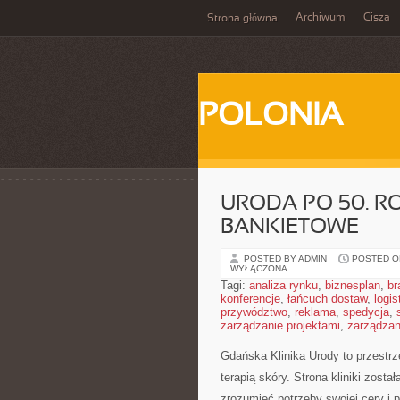
Archiwum
Cisza
Strona główna
POLONIA
URODA PO 50. RO
BANKIETOWE
POSTED BY ADMIN
POSTED ON
WYŁĄCZONA
Tagi:
analiza rynku
,
biznesplan
,
br
konferencje
,
łańcuch dostaw
,
logis
przywództwo
,
reklama
,
spedycja
,
zarządzanie projektami
,
zarządzan
Gdańska Klinika Urody to przestr
terapią skóry. Strona kliniki zost
zrozumieć potrzeby swojej cery i 