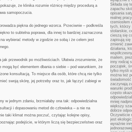
Składa się t
pokazuje, że klinika rozumie różnicę między procedurą a
zapachu skóry
rawa samopoczucia.
opisania sat
realnej prac
rzemiosłem d
sprowadza piękna do jednego wzorca. Przeciwnie – podkreśla
tych, którzy
stolarskie, c
iękno to subtelna poprawa, dla innej to bardziej zaznaczona
cieszą się c
żna wybierać metody w zgodzie ze sobą i że celem jest
zapisują się 
zmienić zawó
nnego.
działania, k
współczesny
mailem, prez
a jak przewodnik po możliwościach. Ułatwia zrozumienie, że
inny rodzaj 
początek, śr
we mogą być elementem dbania o siebie – pod warunkiem, że
tylko myśli 
zone konsultacją. To miejsce dla osób, które chcą nie tylko
można też p
świadomość 
umieć swoją skórę, jej potrzeby oraz to, jak łączyć zabiegi w
zaczynają z
warunki prod
często okazu
odpowiedzial
rony w jednym zdaniu, brzmiałaby ona tak: odpowiedzialna
mniej nadpro
większy szac
sultacji i dopasowaniu metod do człowieka – a nie na
dobrze odpo
Oczywiście 
ie taki klimat można poczuć, czytając kolejne opisy,
jest ekologi
poznając podejście, w którym liczą się bezpieczeństwo oraz
wyraźnie in
jednorazowej