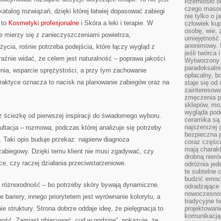
Rzemiosło o
czego masow
 katalog rozwiązań, dzięki której łatwiej dopasować zabiegi
nie tylko o 
 to
Kosmetyki profesjonalne
i Skóra a leki i terapie. W
człowiek kup
osobę, wie, 
e mierzy się z zanieczyszczeniami powietrza,
umiejętność 
anonimowy. M
ycia, rośnie potrzeba podejścia, które łączy wygląd z
jeśli twórca 
raźnie widać, że celem jest naturalność – poprawa jakości
Wytworzony 
paradoksalni
nia, wsparcie sprężystości, a przy tym zachowanie
opłacalny, bo
praktyce oznacza to nacisk na planowanie zabiegów oraz na
staje się od
zainteresow
zmęczenia p
sklepów, mo
wygląda podo
 ścieżkę od pierwszej inspiracji do świadomego wyboru.
ceramika są 
najszerszej 
ltacja – rozmowa, podczas której analizuje się potrzeby
bezpieczna 
a. Taki opis buduje przekaz: najpierw diagnoza
coraz części
mają charakt
abiegowy. Dzięki temu klient nie musi zgadywać, czy
drobną nieró
ce, czy raczej działania przeciwstarzeniowe.
odróżnia jed
te subtelne 
budzić emoc
różnorodność – bo potrzeby skóry bywają dynamiczne.
odradzające 
nowoczesnośc
 bariery, innego priorytetem jest wyrównanie kolorytu, a
tradycyjne 
 struktury. Strona dobrze oddaje ideę, że pielęgnacja to
projektowani
komunikacją 
rność. Zamiast obiecywać „cud w godzinę”, pokazuje, że