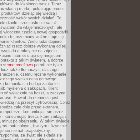
głównie do lokalnego rynku. Teraz
ć własną markę, pokazując proces
produktów, dzieląc się wiedzą i
eczność wokół swoich działań. To
ękodzieło i rzemiosło nie są już
światem dla wtajemniczonych, ale
ej widoczną częścią nowej gospodarki.
dku tej przemiany ważne staje się
anie klientów. Wielu ludzi dopiero
óżniać rzecz dobrze wykonaną od tej,
e wygląda atrakcyjnie na zdjęciu.
aśnie internet staje się miejscem
ontaktu z takim światem, a dobrze
na
strona branżowa
potrafi nie tylko
 lecz także tłumaczyć, dlaczego
 znaczenie, czemu ręczne wykonanie
i z czego wynika cena gotowego
ka komunikacja buduje zaufanie i
ób myślenia o zakupach. Klient
trzeć wyłącznie na koszt, a zaczyna
artość. Powrót do rzemiosła jest
wiedzią na przesyt cyfrowością. Coraz
spędza całe dnie przed ekranem,
komputerze, komunikując się przez
 i konsumując treści, które znikają z
a minut po obejrzeniu. W takim świecie
ymś materialnym, trwałym i fizycznie
e się niemal terapeutyczny.
zypomina, że świat nie składa się
danych, obrazów i szybkich decyzji.