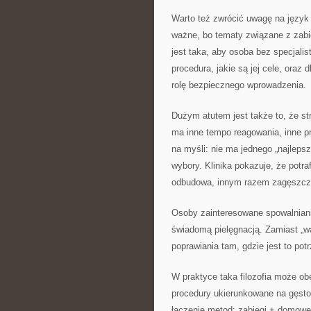
Warto też zwrócić uwagę na język s
ważne, bo tematy związane z zabi
jest taka, aby osoba bez specjal
procedura, jakie są jej cele, oraz
rolę bezpiecznego wprowadzenia.
Dużym atutem jest także to, że str
ma inne tempo reagowania, inne pr
na myśli: nie ma jednego „najlepsz
wybory. Klinika pokazuje, że potr
odbudowa, innym razem zagęszczen
Osoby zainteresowane spowalnian
świadomą pielęgnacją. Zamiast „wa
poprawiania tam, gdzie jest to potr
W praktyce taka filozofia może ob
procedury ukierunkowane na gęsto
łączenie metod: zabiegi + domowe 