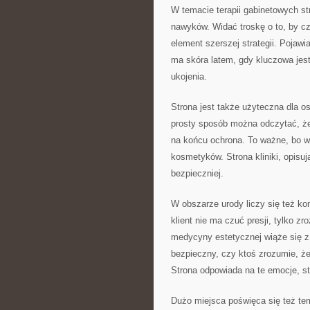
W temacie terapii gabinetowych st
nawyków. Widać troskę o to, by czy
element szerszej strategii. Pojawi
ma skóra latem, gdy kluczowa jest 
ukojenia.
Strona jest także użyteczna dla o
prosty sposób można odczytać, że 
na końcu ochrona. To ważne, bo w
kosmetyków. Strona kliniki, opisu
bezpieczniej.
W obszarze urody liczy się też ko
klient nie ma czuć presji, tylko z
medycyny estetycznej wiąże się z 
bezpieczny, czy ktoś zrozumie, że
Strona odpowiada na te emocje, s
Dużo miejsca poświęca się też te