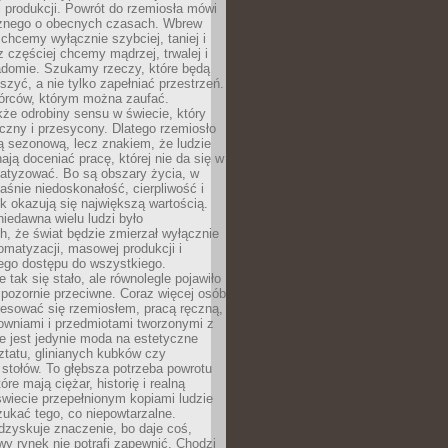
 produkcji. Powrót do rzemiosła mówi
żnego o obecnych czasach. Wbrew
chcemy wyłącznie szybciej, taniej i
z częściej chcemy mądrzej, trwalej i
iadomie. Szukamy rzeczy, które będą
zyć, a nie tylko zapełniać przestrzeń.
rców, którym można zaufać.
że odrobiny sensu w świecie, który
czny i przesycony. Dlatego rzemiosło
ą sezonową, lecz znakiem, że ludzie
ją doceniać pracę, której nie da się w
matyzować. Bo są obszary życia, w
łaśnie niedoskonałość, cierpliwość i
ek okazują się największą wartością.
iedawna wielu ludzi było
, że świat będzie zmierzał wyłącznie
omatyzacji, masowej produkcji i
ego dostępu do wszystkiego.
 tak się stało, ale równolegle pojawiło
 pozornie przeciwne. Coraz więcej osób
resować się rzemiosłem, pracą ręczną,
owniami i przedmiotami tworzonymi z
e jest jedynie moda na estetyczne
ztatu, glinianych kubków czy
stołów. To głębsza potrzeba powrotu
óre mają ciężar, historię i realną
wiecie przepełnionym kopiami ludzie
ukać tego, co niepowtarzalne.
dzyskuje znaczenie, bo daje coś,
y rynek nie potrafi zapewnić. Chodzi