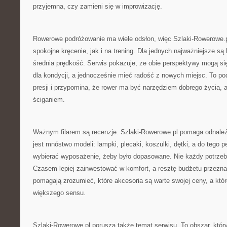
przyjemna, czy zamieni się w improwizację.
Rowerowe podróżowanie ma wiele odsłon, więc Szlaki-Rowerowe.p
spokojne kręcenie, jak i na trening. Dla jednych najważniejsze są 
średnia prędkość. Serwis pokazuje, że obie perspektywy mogą si
dla kondycji, a jednocześnie mieć radość z nowych miejsc. To p
presji i przypomina, że rower ma być narzędziem dobrego życia, 
ściganiem.
Ważnym filarem są recenzje. Szlaki-Rowerowe.pl pomaga odnaleź
jest mnóstwo modeli: lampki, plecaki, koszulki, dętki, a do tego p
wybierać wyposażenie, żeby było dopasowane. Nie każdy potrzebu
Czasem lepiej zainwestować w komfort, a resztę budżetu przezna
pomagają zrozumieć, które akcesoria są warte swojej ceny, a któ
większego sensu.
Szlaki-Rowerowe.pl porusza także temat serwisu. To obszar, który