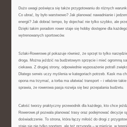
Dużo uwagi poświęca się także przygotowaniu do różnych warunkó
Co ubrać, by było warstwowo? Jak planować nawadnianie i jedzeni
energii? Jak dobrać tempo, by dojechać nie tylko szybko, ale pr
Dzięki takim poradom rower staje się hobby dostępne dla każdego,
wytrenowanych sportowców.
Szlaki-Rowerowe.pl pokazuje również, że sprzęt to tylko narzędzie
droga. Można jeździć na budżetowym sprzęcie i mieć ogromną satys
ciekawa. Z drugiej strony, odpowiednie wyposażenie potrafi zwię
Dlatego serwis uczy myślenia w kategoriach potrzeb. Kask ma chr
opona ma trzymać, a torba ma ułatwiać transport – i właśnie taki
sprawia, że rowerowa pasja rozwija się bez przepalania budżetu.
Całość tworzy praktyczny przewodnik dla każdego, kto chce jeździć
Rowerowe.pl pozwala planować trasy oraz podejmować decyzje sp
doświadczenie. To strona, która łączy miłość do drogi z przygoto
staje się nie tylko sportem, ale też przygodą – w mieście, w terenie