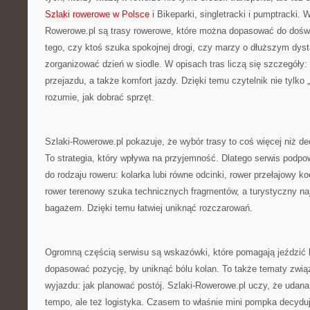
Szlaki rowerowe w Polsce
i Bikeparki, singletracki i pumptracki. 
Rowerowe.pl są trasy rowerowe, które można dopasować do doświ
tego, czy ktoś szuka spokojnej drogi, czy marzy o dłuższym dys
zorganizować dzień w siodle. W opisach tras liczą się szczegóły:
przejazdu, a także komfort jazdy. Dzięki temu czytelnik nie tylko „
rozumie, jak dobrać sprzęt.
Szlaki-Rowerowe.pl pokazuje, że wybór trasy to coś więcej niż de
To strategia, który wpływa na przyjemność. Dlatego serwis podpo
do rodzaju roweru: kolarka lubi równe odcinki, rower przełajowy 
rower terenowy szuka technicznych fragmentów, a turystyczny najl
bagażem. Dzięki temu łatwiej uniknąć rozczarowań.
Ogromną częścią serwisu są wskazówki, które pomagają jeździć le
dopasować pozycję, by uniknąć bólu kolan. To także tematy zwi
wyjazdu: jak planować postój. Szlaki-Rowerowe.pl uczy, że udana
tempo, ale też logistyka. Czasem to właśnie mini pompka decydu