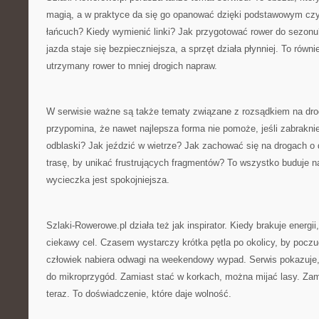
magią, a w praktyce da się go opanować dzięki podstawowym cz
łańcuch? Kiedy wymienić linki? Jak przygotować rower do sezonu?
jazda staje się bezpieczniejsza, a sprzęt działa płynniej. To rów
utrzymany rower to mniej drogich napraw.
W serwisie ważne są także tematy związane z rozsądkiem na dro
przypomina, że nawet najlepsza forma nie pomoże, jeśli zabrakni
odblaski? Jak jeździć w wietrze? Jak zachować się na drogach 
trasę, by unikać frustrujących fragmentów? To wszystko buduje n
wycieczka jest spokojniejsza.
Szlaki-Rowerowe.pl działa też jak inspirator. Kiedy brakuje energii
ciekawy cel. Czasem wystarczy krótka pętla po okolicy, by pocz
człowiek nabiera odwagi na weekendowy wypad. Serwis pokazuje
do mikroprzygód. Zamiast stać w korkach, można mijać lasy. Zam
teraz. To doświadczenie, które daje wolność.