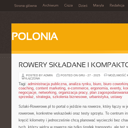
Archiwum
Cisza
Maryla
Redakcja
Strona główna
Dzień
POLONIA
ROWERY SKŁADANE I KOMPAKT
POSTED BY ADMIN
POSTED ON GRU - 27 - 2025
MOŻLIWOŚĆ 
WYŁĄCZONA
Tagi:
administracja publiczna
,
analiza rynku
,
biuro
,
biuro coworkin
coaching
,
content marketing
,
e-commerce
,
ergonomia
,
eventy
,
ko
negocjacje
,
networking
,
organizacja pracy
,
plan zagospodarowani
sprzedaż
,
strategia
,
szkolenia biznesowe
,
urbanistyka
,
ustawy
Szlaki-Rowerowe.pl to portal o jeździe na rowerze, który łączy w 
rowerowe, konkretne wskazówki oraz testy sprzętu. To centrum inf
kręcić kilometry i jednocześnie chcą planować wycieczki bez chao
tych, którzy widzą w rowerze nie tylko środek transportu, ale też 