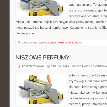
oraz natchnienia. To przestr
uczucia z planem, a sponta
przemyślaną strukturą. Dzi
młoda, jak i drużba, najbliższa przyjaciółka panny młodej, rodzic
mogą poczuć się bardziej komfortowo. Kategorie na stronie to Śl
Dwujęzyczne i […]
CATEGORIES:
ZAPROSZENIA I PAPETERIA ŚLUBNA
NISZOWE PERFUMY
POSTED BY ADMIN
GRU - 30 - 2025
MOŻLIWOŚĆ KOMENTOWA
Witaj w miejscu, w którym a
czymś więcej niż tylko naw
dla osób, które chcą mądrz
między akordami w kompozy
naprawdę kryje się w formul
recenzje, próby i praktyczn