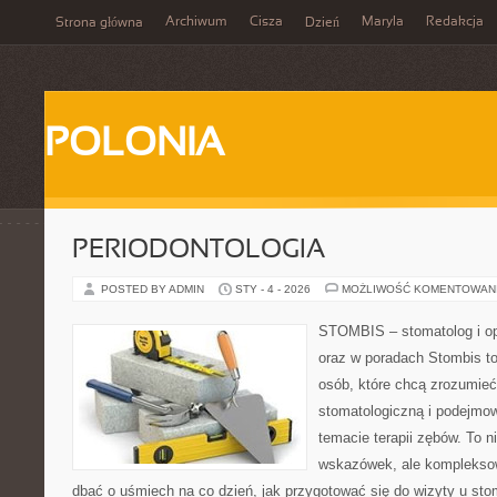
Archiwum
Cisza
Maryla
Redakcja
Strona główna
Dzień
POLONIA
PERIODONTOLOGIA
POSTED BY ADMIN
STY - 4 - 2026
MOŻLIWOŚĆ KOMENTOWAN
STOMBIS – stomatolog i op
oraz w poradach Stombis to
osób, które chcą zrozumieć 
stomatologiczną i podejmo
temacie terapii zębów. To ni
wskazówek, ale kompleksow
dbać o uśmiech na co dzień, jak przygotować się do wizyty u stom