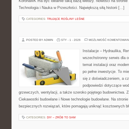
KoronaMK ma być idealnie taką bazą wiedzy. Nowości na stronie H
Technologia i Nauka w Przeszłości. Największą siłą historii […]
CATEGORIES:
TRUJĄCE ROŚLINY LEŚNE
POSTED BY ADMIN
STY - 1 - 2026
MOŻLIWOŚĆ KOMENTOWAN
Instalacje – Hydraulika, R
wszechstronny serwis dla 
temat instalacji oraz mode
po pełne inwestycje. To mi
się z doświadczeniem, a cz
podpowiedzi dotyczące wo
grzewczych, wentylacji, a także szeroko pojętego budownictwa. Z
Ciekawostki budowlane i Nowe technologie budowlane. Na stronie
bezpiecznych rozwiązań, które pomagają uniknąć kosztownych b
CATEGORIES:
DIY – ZRÓB TO SAM