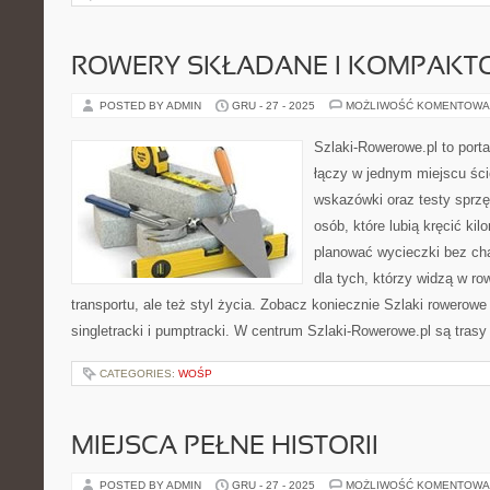
ROWERY SKŁADANE I KOMPAKT
POSTED BY ADMIN
GRU - 27 - 2025
MOŻLIWOŚĆ KOMENTOWA
Szlaki-Rowerowe.pl to porta
łączy w jednym miejscu ści
wskazówki oraz testy sprzęt
osób, które lubią kręcić ki
planować wycieczki bez cha
dla tych, którzy widzą w ro
transportu, ale też styl życia. Zobacz koniecznie Szlaki rowerowe
singletracki i pumptracki. W centrum Szlaki-Rowerowe.pl są trasy
CATEGORIES:
WOŚP
MIEJSCA PEŁNE HISTORII
POSTED BY ADMIN
GRU - 27 - 2025
MOŻLIWOŚĆ KOMENTOWA