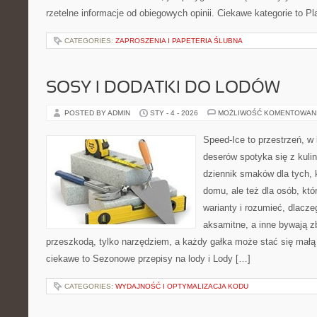
rzetelne informacje od obiegowych opinii. Ciekawe kategorie to P
CATEGORIES:
ZAPROSZENIA I PAPETERIA ŚLUBNA
SOSY I DODATKI DO LODÓW
POSTED BY ADMIN
STY - 4 - 2026
MOŻLIWOŚĆ KOMENTOWAN
Speed-Ice to przestrzeń, w
deserów spotyka się z kuli
dziennik smaków dla tych, 
domu, ale też dla osób, kt
warianty i rozumieć, dlacz
aksamitne, a inne bywają zb
przeszkodą, tylko narzędziem, a każdy gałka może stać się małą
ciekawe to Sezonowe przepisy na lody i Lody […]
CATEGORIES:
WYDAJNOŚĆ I OPTYMALIZACJA KODU