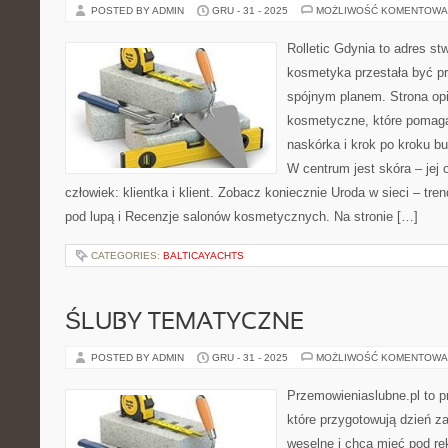
POSTED BY ADMIN
GRU - 31 - 2025
MOŻLIWOŚĆ KOMENTOWA
Rolletic Gdynia to adres s
kosmetyka przestała być pr
spójnym planem. Strona opi
kosmetyczne, które pomaga
naskórka i krok po kroku b
W centrum jest skóra – jej 
człowiek: klientka i klient. Zobacz koniecznie Uroda w sieci – tre
pod lupą i Recenzje salonów kosmetycznych. Na stronie […]
CATEGORIES:
BALTICAYACHTS
ŚLUBY TEMATYCZNE
POSTED BY ADMIN
GRU - 31 - 2025
MOŻLIWOŚĆ KOMENTOWA
Przemowieniaslubne.pl to p
które przygotowują dzień za
weselne i chcą mieć pod rę