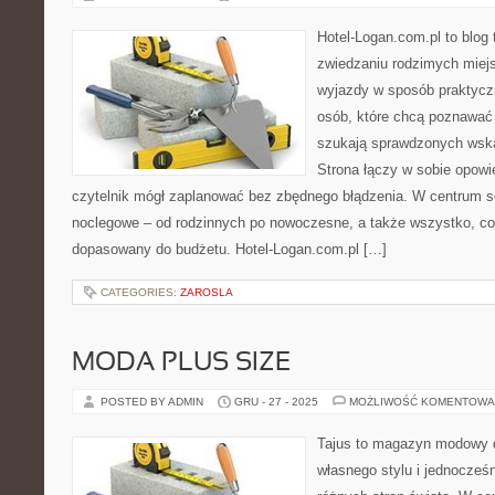
Hotel-Logan.com.pl to blog
zwiedzaniu rodzimych miej
wyjazdy w sposób praktyczny
osób, które chcą poznawać 
szukają sprawdzonych wska
Strona łączy w sobie opowi
czytelnik mógł zaplanować bez zbędnego błądzenia. W centrum se
noclegowe – od rodzinnych po nowoczesne, a także wszystko, c
dopasowany do budżetu. Hotel-Logan.com.pl […]
CATEGORIES:
ZAROSLA
MODA PLUS SIZE
POSTED BY ADMIN
GRU - 27 - 2025
MOŻLIWOŚĆ KOMENTOWA
Tajus to magazyn modowy d
własnego stylu i jednocześ