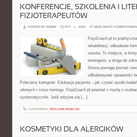
KONFERENCJE, SZKOLENIA I LIT
FIZJOTERAPEUTÓW
POSTED BY ADMIN
STY - 1 - 2026
MOŻLIWOŚĆ KOMENTOWAN
FizjoCoach.pl to praktyczn
rehabilitacji, odbudowie fo
urazów. To miejsce, w któr
treningiem, a droga do zdro
Strona pomaga poznać mech
odbudowywać sprawność be
Polecamy kategorie: Edukacja pacjenta – jak czytać wyniki badań 
siłowych i cross treningu. FizjoCoach.pl powstał z myślą o osobac
systematycznie. Jeśli odzywa się […]
CATEGORIES:
REKLAMA MOBILNA
KOSMETYKI DLA ALERGIKÓW