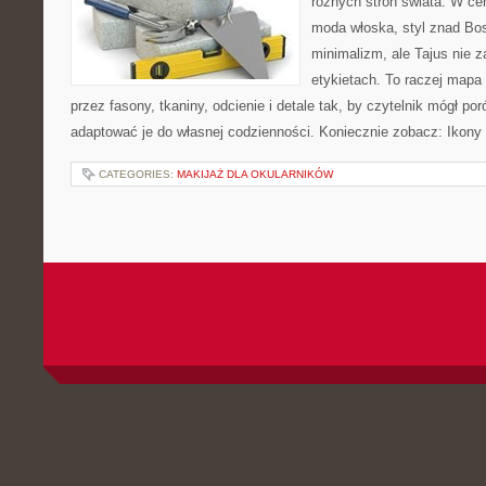
różnych stron świata. W cen
moda włoska, styl znad Bos
minimalizm, ale Tajus nie 
etykietach. To raczej mapa i
przez fasony, tkaniny, odcienie i detale tak, by czytelnik mógł p
adaptować je do własnej codzienności. Koniecznie zobacz: Ikony 
CATEGORIES:
MAKIJAŻ DLA OKULARNIKÓW