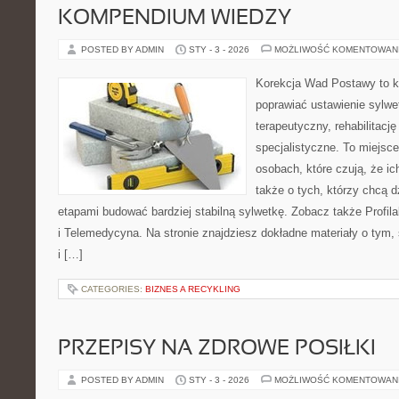
KOMPENDIUM WIEDZY
POSTED BY ADMIN
STY - 3 - 2026
MOŻLIWOŚĆ KOMENTOWAN
Korekcja Wad Postawy to ko
poprawiać ustawienie sylwet
terapeutyczny, rehabilitacj
specjalistyczne. To miejsc
osobach, które czują, że ic
także o tych, którzy chcą d
etapami budować bardziej stabilną sylwetkę. Zobacz także Profila
i Telemedycyna. Na stronie znajdziesz dokładne materiały o tym,
i […]
CATEGORIES:
BIZNES A RECYKLING
PRZEPISY NA ZDROWE POSIŁKI
POSTED BY ADMIN
STY - 3 - 2026
MOŻLIWOŚĆ KOMENTOWAN