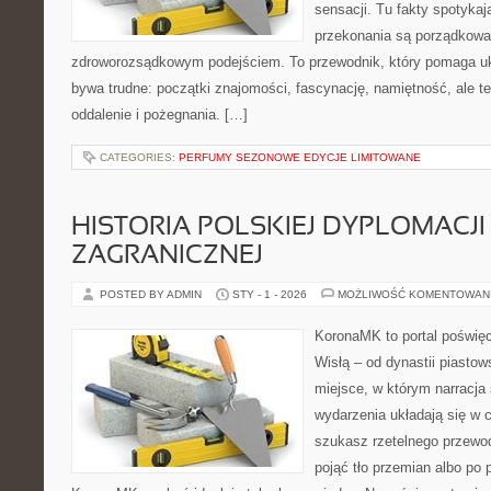
sensacji. Tu fakty spotykaj
przekonania są porządkow
zdroworozsądkowym podejściem. To przewodnik, który pomaga uk
bywa trudne: początki znajomości, fascynację, namiętność, ale też
oddalenie i pożegnania. […]
CATEGORIES:
PERFUMY SEZONOWE EDYCJE LIMITOWANE
HISTORIA POLSKIEJ DYPLOMACJI 
ZAGRANICZNEJ
POSTED BY ADMIN
STY - 1 - 2026
MOŻLIWOŚĆ KOMENTOWAN
KoronaMK to portal poświęc
Wisłą – od dynastii piastow
miejsce, w którym narracja 
wydarzenia układają się w c
szukasz rzetelnego przewo
pojąć tło przemian albo po 