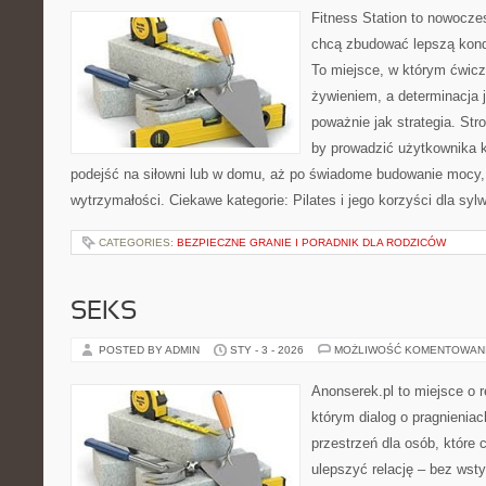
Fitness Station to nowoczes
chcą zbudować lepszą kond
To miejsce, w którym ćwicz
żywieniem, a determinacja 
poważnie jak strategia. Str
by prowadzić użytkownika k
podejść na siłowni lub w domu, aż po świadome budowanie mocy,
wytrzymałości. Ciekawe kategorie: Pilates i jego korzyści dla sylw
CATEGORIES:
BEZPIECZNE GRANIE I PORADNIK DLA RODZICÓW
SEKS
POSTED BY ADMIN
STY - 3 - 2026
MOŻLIWOŚĆ KOMENTOWAN
Anonserek.pl to miejsce o re
którym dialog o pragnienia
przestrzeń dla osób, które 
ulepszyć relację – bez wsty