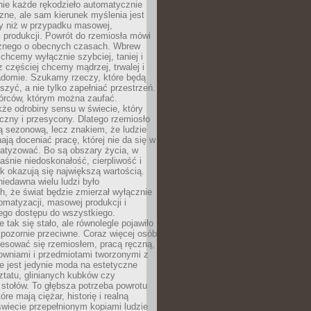
nie każde rękodzieło automatycznie
czne, ale sam kierunek myślenia jest
ny niż w przypadku masowej,
 produkcji. Powrót do rzemiosła mówi
żnego o obecnych czasach. Wbrew
chcemy wyłącznie szybciej, taniej i
z częściej chcemy mądrzej, trwalej i
iadomie. Szukamy rzeczy, które będą
zyć, a nie tylko zapełniać przestrzeń.
rców, którym można zaufać.
że odrobiny sensu w świecie, który
czny i przesycony. Dlatego rzemiosło
ą sezonową, lecz znakiem, że ludzie
ją doceniać pracę, której nie da się w
matyzować. Bo są obszary życia, w
łaśnie niedoskonałość, cierpliwość i
ek okazują się największą wartością.
iedawna wielu ludzi było
, że świat będzie zmierzał wyłącznie
omatyzacji, masowej produkcji i
ego dostępu do wszystkiego.
 tak się stało, ale równolegle pojawiło
 pozornie przeciwne. Coraz więcej osób
resować się rzemiosłem, pracą ręczną,
owniami i przedmiotami tworzonymi z
e jest jedynie moda na estetyczne
ztatu, glinianych kubków czy
stołów. To głębsza potrzeba powrotu
óre mają ciężar, historię i realną
wiecie przepełnionym kopiami ludzie