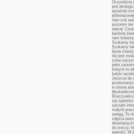
Oczywiście 
jest ekologi
wyraźnie in
jednorazowej
nam coś wa
pozorom nie 
więcej. Cora
bardziej św
nam towarzys
Szukamy twó
Szukamy tak
bywa chaoty
nie jest mod
znów zaczyna
pełni zauto
których to w
ludzki wysił
Jeszcze do n
przekonanych
w stronę aut
błyskawiczn
Rzeczywiście
się zjawisko
zaczęło inte
małymi prac
uwagą. To ni
zdjęcia wars
drewnianych 
do rzeczy, kt
wartość. W ś