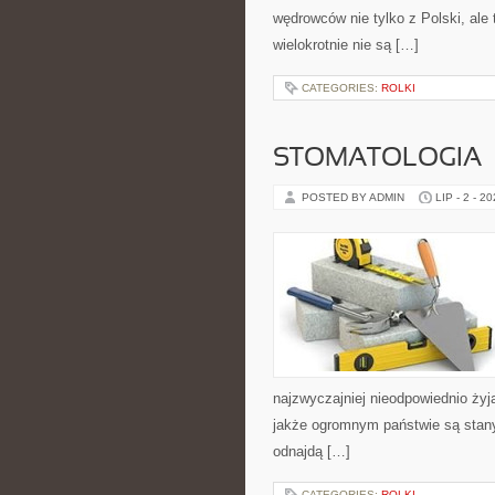
wędrowców nie tylko z Polski, ale
wielokrotnie nie są […]
CATEGORIES:
ROLKI
STOMATOLOGIA
POSTED BY ADMIN
LIP - 2 - 2
najzwyczajniej nieodpowiednio ży
jakże ogromnym państwie są stany
odnajdą […]
CATEGORIES:
ROLKI