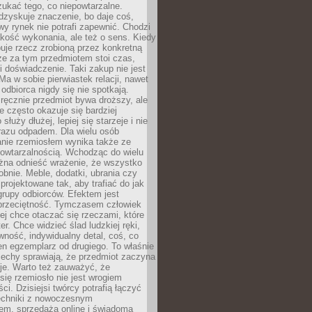
ukać tego, co niepowtarzalne.
dzyskuje znaczenie, bo daje coś,
y rynek nie potrafi zapewnić. Chodzi
jakość wykonania, ale też o sens. Kiedy
uje rzecz zrobioną przez konkretną
że za tym przedmiotem stoi czas,
i doświadczenie. Taki zakup nie jest
a w sobie pierwiastek relacji, nawet
i odbiorca nigdy się nie spotkają.
ręcznie przedmiot bywa droższy, ale
e często okazuje się bardziej
 służy dłużej, lepiej się starzeje i nie
 razu odpadem. Dla wielu osób
anie rzemiosłem wynika także ze
owtarzalnością. Wchodząc do wielu
żna odnieść wrażenie, że wszystko
bnie. Meble, dodatki, ubrania czy
projektowane tak, aby trafiać do jak
grupy odbiorców. Efektem jest
przeciętność. Tymczasem człowiek
ej chce otaczać się rzeczami, które
er. Chce widzieć ślad ludzkiej ręki,
wność, indywidualny detal, coś, co
en egzemplarz od drugiego. To właśnie
cechy sprawiają, że przedmiot zaczyna
je. Warto też zauważyć, że
się rzemiosło nie jest wrogiem
i. Dzisiejsi twórcy potrafią łączyć
techniki z nowoczesnym
em, sprzedażą online i świadomą