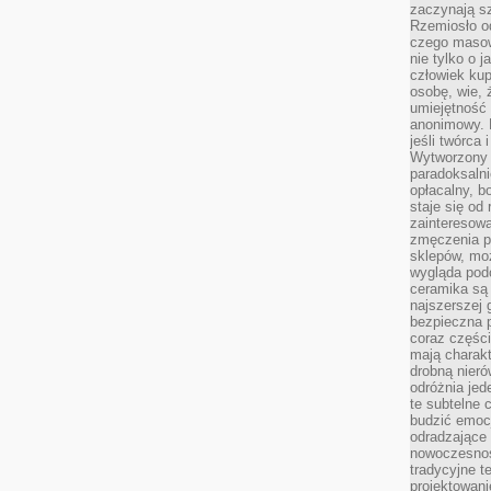
zaczynają sz
Rzemiosło o
czego masow
nie tylko o 
człowiek kup
osobę, wie, 
umiejętność 
anonimowy. M
jeśli twórca 
Wytworzony 
paradoksalni
opłacalny, bo
staje się od
zainteresow
zmęczenia p
sklepów, mo
wygląda podo
ceramika są 
najszerszej 
bezpieczna 
coraz części
mają charakt
drobną nieró
odróżnia jed
te subtelne 
budzić emoc
odradzające 
nowoczesnośc
tradycyjne 
projektowani