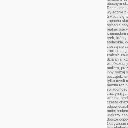
obecnym staj
Rzemiosło pr
wyłącznie z 
Składa się t
zapachu skóry
opisania sat
realnej prac
rzemiosłem d
tych, którzy
stolarskie, c
cieszą się c
zapisują się 
zmienić zawó
działania, k
współczesny
mailem, prez
inny rodzaj 
początek, śr
tylko myśli 
można też p
świadomość 
zaczynają z
warunki prod
często okazu
odpowiedzial
mniej nadpro
większy szac
dobrze odpo
Oczywiście 
jest ekologi