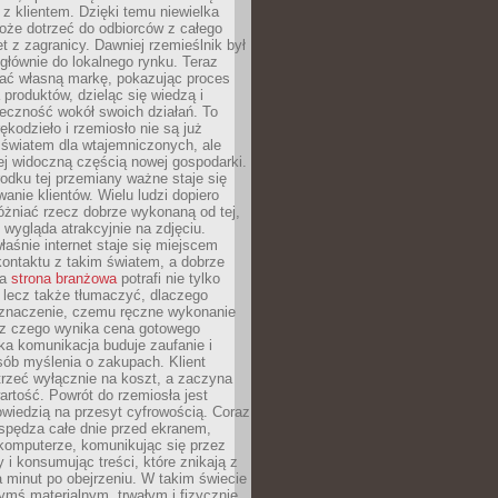
z klientem. Dzięki temu niewielka
oże dotrzeć do odbiorców z całego
et z zagranicy. Dawniej rzemieślnik był
głównie do lokalnego rynku. Teraz
ć własną markę, pokazując proces
produktów, dzieląc się wiedzą i
eczność wokół swoich działań. To
ękodzieło i rzemiosło nie są już
światem dla wtajemniczonych, ale
ej widoczną częścią nowej gospodarki.
dku tej przemiany ważne staje się
anie klientów. Wielu ludzi dopiero
óżniać rzecz dobrze wykonaną od tej,
e wygląda atrakcyjnie na zdjęciu.
aśnie internet staje się miejscem
ontaktu z takim światem, a dobrze
na
strona branżowa
potrafi nie tylko
 lecz także tłumaczyć, dlaczego
 znaczenie, czemu ręczne wykonanie
i z czego wynika cena gotowego
ka komunikacja buduje zaufanie i
ób myślenia o zakupach. Klient
trzeć wyłącznie na koszt, a zaczyna
artość. Powrót do rzemiosła jest
wiedzią na przesyt cyfrowością. Coraz
spędza całe dnie przed ekranem,
komputerze, komunikując się przez
 i konsumując treści, które znikają z
a minut po obejrzeniu. W takim świecie
ymś materialnym, trwałym i fizycznie