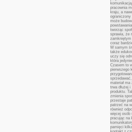
komunikacją 
pracownia m
kraju, a naw
ograniczony 
może budowa
powstawania 
tworząc społ
sprawia, że r
zamkniętym 
coraz bardzi
W samym śro
także edukow
uczy się odr
która jedyni
Czasem to wł
pierwszego k
przygotowa
sprzedawać,
materiał ma
trwa dłużej 
produktu. Ta
zmienia spos
przestaje pa
patrzeć na w
również odpo
więcej osób 
pracując na 
komunikatory
pamięci kilk
kontakt z cz