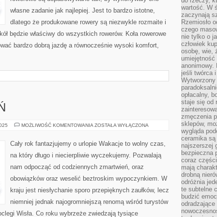
do rzeczy, kt
wartość. W ś
własne zadanie jak najlepiej. Jest to bardzo istotne,
zaczynają sz
dlatego że produkowane rowery są niezwykle rozmaite i
Rzemiosło o
czego masow
 kół będzie właściwy do wszystkich rowerów. Koła rowerowe
nie tylko o 
człowiek kup
wać bardzo dobrą jazdę a równocześnie wysoki komfort,
osobę, wie, 
umiejętność 
anonimowy. M
jeśli twórca 
Wytworzony 
paradoksalni
opłacalny, bo
staje się od
Ń
zainteresow
zmęczenia p
sklepów, mo
HOTELE
2025
MOŻLIWOŚĆ KOMENTOWANIA
ZOSTAŁA WYŁĄCZONA
–
wygląda podo
POZNAŃ
ceramika są 
Cały rok fantazjujemy o urlopie Wakacje to wolny czas,
najszerszej 
bezpieczna 
na który długo i niecierpliwie wyczekujemy. Pozwalają
coraz części
nam odpocząć od codziennych zmartwień, oraz
mają charakt
drobną nieró
obowiązków oraz weselić beztroskim wypoczynkiem. W
odróżnia jed
te subtelne 
kraju jest niesłychanie sporo przepięknych zaułków, lecz
budzić emoc
niemniej jednak najogromniejszą renomą wśród turystów
odradzające 
nowoczesnośc
oclegi Wisła. Co roku wybrzeże zwiedzają tysiące