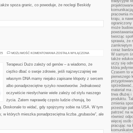
tradycyjne 
 także spoza granic, co powoduje, że noclegi Beskidy
projektowani
komunikacją 
pracownia m
kraju, a naw
ograniczony 
może budowa
powstawania 
tworząc społ
sprawia, że r
zamkniętym 
coraz bardzi
STOMATOLOGIA
025
MOŻLIWOŚĆ KOMENTOWANIA
ZOSTAŁA WYŁĄCZONA
W samym śro
także edukow
uczy się odr
Terapeuci Dużo zależy od genów – a wiadomo, że
która jedyni
ciężko dbać o swoje zdrowie, jeśli najzwyczajniej we
Czasem to wł
pierwszego k
własnym DNA mamy niejako zapisane kłopoty z sercem
przygotowa
sprzedawać,
albo ponadprzeciętne ryzyko nowotworów. Jednakowoż
materiał ma
oczywiście niesłychanie wiele zależy od stylu naszego
trwa dłużej 
produktu. Ta
życia. Zatem naprawdę często ludzie chorują, bo
zmienia spos
ją. Doskonale to widać, gdy spojrzymy sobie na USA. W tym
przestaje pa
patrzeć na w
, w których mieszka ponadprzeciętna liczba „grubasów”, ale
również odpo
więcej osób 
pracując na 
komunikatory