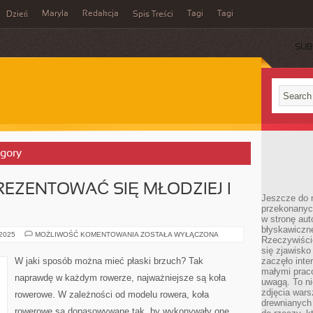
Maryla
Redakcja
Tagi
Tagi
Dzień
Spis Treści
SUB
egory
REZENTOWAĆ SIĘ MŁODZIEJ I
Jeszcze do n
przekonanych
w stronę aut
błyskawiczn
CO
 2025
MOŻLIWOŚĆ KOMENTOWANIA
ZOSTAŁA WYŁĄCZONA
Rzeczywiście
ROBIĆ,
ABY
się zjawisko
PREZENTOWAĆ
W jaki sposób można mieć płaski brzuch? Tak
zaczęło inte
SIĘ
małymi prac
MŁODZIEJ
naprawdę w każdym rowerze, najważniejsze są koła
I
uwagą. To ni
PIĘKNIEJ?
zdjęcia wars
rowerowe. W zależności od modelu rowera, koła
drewnianych 
rowerowe są dopasowywane tak, by wykonywały one