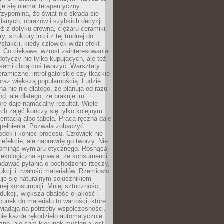
e się niemal terapeutyczny.
zypomina, że świat nie składa się
danych, obrazów i szybkich decyzji.
eż z dotyku drewna, ciężaru ceramiki,
, struktury lnu i z tej trudnej do
ysfakcji, kiedy człowiek widzi efekt
y. Co ciekawe, wzrost zainteresowania
otyczy nie tylko kupujących, ale też
 sami chcą coś tworzyć. Warsztaty
eramiczne, introligatorskie czy tkackie
oraz większą popularnością. Ludzie
na nie nie dlatego, że planują od razu
d, ale dlatego, że brakuje im
tóre daje namacalny rezultat. Wiele
ch zajęć kończy się tylko kolejnym
entacją albo tabelą. Praca ręczna daje
spełnienia. Pozwala zobaczyć
odek i koniec procesu. Człowiek nie
o efekcie, ale naprawdę go tworzy. Nie
ominąć wymiaru etycznego. Rosnąca
ekologiczna sprawia, że konsumenci
adawać pytania o pochodzenie rzeczy,
ukcji i trwałość materiałów. Rzemiosło
je się naturalnym sojusznikiem
nej konsumpcji. Mniej sztuczności,
dukcji, większa dbałość o jakość i
unek do materiału to wartości, które
wiadają na potrzeby współczesności.
nie każde rękodzieło automatycznie
czne, ale sam kierunek myślenia jest