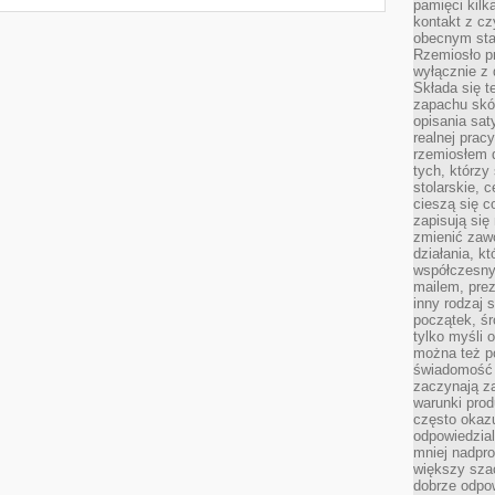
pamięci kilk
kontakt z cz
obecnym staj
Rzemiosło pr
wyłącznie z 
Składa się t
zapachu skóry
opisania sat
realnej prac
rzemiosłem d
tych, którzy
stolarskie, c
cieszą się c
zapisują się 
zmienić zawó
działania, k
współczesny
mailem, prez
inny rodzaj 
początek, śr
tylko myśli 
można też p
świadomość 
zaczynają z
warunki prod
często okazu
odpowiedzial
mniej nadpro
większy szac
dobrze odpo