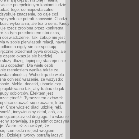
óre mają ciężar, historię i realną
wiecie przepełnionym kopiami ludzie
ukać tego, co niepowtarzalne.
dzyskuje znaczenie, bo daje coś,
y rynek nie potrafi zapewnić. Chodzi
jakość wykonania, ale też o sens. Kiedy
uje rzecz zrobioną przez konkretną
że za tym przedmiotem stoi czas,
i doświadczenie. Taki zakup nie jest
a w sobie pierwiastek relacji, nawet
i odbiorca nigdy się nie spotkają.
ręcznie przedmiot bywa droższy, ale
e często okazuje się bardziej
 służy dłużej, lepiej się starzeje i nie
 razu odpadem. Dla wielu osób
anie rzemiosłem wynika także ze
owtarzalnością. Wchodząc do wielu
żna odnieść wrażenie, że wszystko
bnie. Meble, dodatki, ubrania czy
projektowane tak, aby trafiać do jak
grupy odbiorców. Efektem jest
przeciętność. Tymczasem człowiek
ej chce otaczać się rzeczami, które
er. Chce widzieć ślad ludzkiej ręki,
wność, indywidualny detal, coś, co
en egzemplarz od drugiego. To właśnie
cechy sprawiają, że przedmiot zaczyna
je. Warto też zauważyć, że
się rzemiosło nie jest wrogiem
i. Dzisiejsi twórcy potrafią łączyć