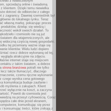
techniki z nowoczesnym
em, sprzedażą online i świadomą
z klientem. Dzięki temu niewielka
oże dotrzeć do odbiorców z całego
et z zagranicy. Dawniej rzemieślnik był
głównie do lokalnego rynku. Teraz
ć własną markę, pokazując proces
produktów, dzieląc się wiedzą i
eczność wokół swoich działań. To
ękodzieło i rzemiosło nie są już
światem dla wtajemniczonych, ale
ej widoczną częścią nowej gospodarki.
dku tej przemiany ważne staje się
anie klientów. Wielu ludzi dopiero
óżniać rzecz dobrze wykonaną od tej,
e wygląda atrakcyjnie na zdjęciu.
aśnie internet staje się miejscem
ontaktu z takim światem, a dobrze
na
strona branżowa
potrafi nie tylko
 lecz także tłumaczyć, dlaczego
 znaczenie, czemu ręczne wykonanie
i z czego wynika cena gotowego
ka komunikacja buduje zaufanie i
ób myślenia o zakupach. Klient
trzeć wyłącznie na koszt, a zaczyna
artość. Powrót do rzemiosła jest
wiedzią na przesyt cyfrowością. Coraz
spędza całe dnie przed ekranem,
komputerze, komunikując się przez
 i konsumując treści, które znikają z