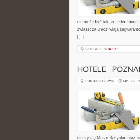
nie może być tak, że jeden model
zwłaszcza umożliwiają zagwaranto
[…]
CATEGORIES:
ROLKI
HOTELE – POZNA
POSTED BY ADMIN
LIP - 19 - 
cieszy się Morze Bałtyckie oraz n