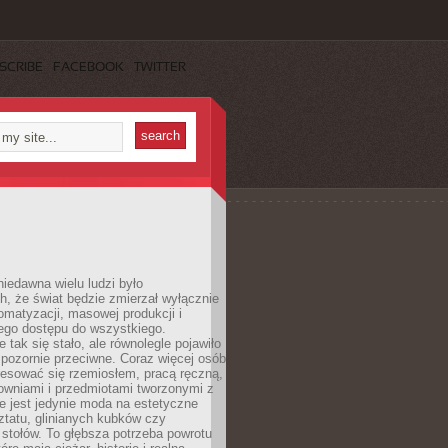
SCRIBE
FACEBOOK
TWITTER
iedawna wielu ludzi było
, że świat będzie zmierzał wyłącznie
omatyzacji, masowej produkcji i
ego dostępu do wszystkiego.
 tak się stało, ale równolegle pojawiło
 pozornie przeciwne. Coraz więcej osób
resować się rzemiosłem, pracą ręczną,
owniami i przedmiotami tworzonymi z
e jest jedynie moda na estetyczne
ztatu, glinianych kubków czy
stołów. To głębsza potrzeba powrotu