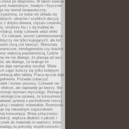
a minut po obejrzeniu. W takim świecie
ymś materialnym, trwałym i fizycznie
e się niemal terapeutyczny.
zypomina, że świat nie składa się
danych, obrazów i szybkich decyzji.
eż z dotyku drewna, ciężaru ceramiki,
, struktury lnu i z tej trudnej do
ysfakcji, kiedy człowiek widzi efekt
y. Co ciekawe, wzrost zainteresowania
otyczy nie tylko kupujących, ale też
 sami chcą coś tworzyć. Warsztaty
eramiczne, introligatorskie czy tkackie
oraz większą popularnością. Ludzie
na nie nie dlatego, że planują od razu
d, ale dlatego, że brakuje im
tóre daje namacalny rezultat. Wiele
ch zajęć kończy się tylko kolejnym
entacją albo tabelą. Praca ręczna daje
spełnienia. Pozwala zobaczyć
odek i koniec procesu. Człowiek nie
o efekcie, ale naprawdę go tworzy. Nie
ominąć wymiaru etycznego. Rosnąca
ekologiczna sprawia, że konsumenci
adawać pytania o pochodzenie rzeczy,
ukcji i trwałość materiałów. Rzemiosło
je się naturalnym sojusznikiem
nej konsumpcji. Mniej sztuczności,
dukcji, większa dbałość o jakość i
unek do materiału to wartości, które
wiadają na potrzeby współczesności.