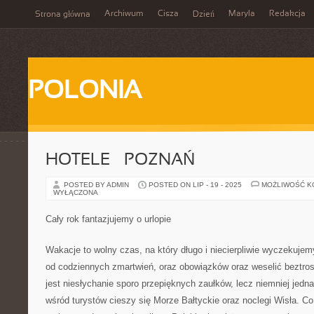
Archiwum
Cisza
Maryla
Redakcja
Strona główna
Dzień
POLONIA
HOTELE – POZNAŃ
POSTED BY ADMIN
POSTED ON LIP - 19 - 2025
MOŻLIWOŚĆ 
WYŁĄCZONA
Cały rok fantazjujemy o urlopie
Wakacje to wolny czas, na który długo i niecierpliwie wyczekuj
od codziennych zmartwień, oraz obowiązków oraz weselić beztr
jest niesłychanie sporo przepięknych zaułków, lecz niemniej jed
wśród turystów cieszy się Morze Bałtyckie oraz noclegi Wisła. C