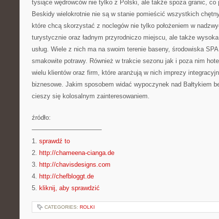
tysiące wędrowców nie tylko z Polski, ale także spoza granic, co
Beskidy wielokrotnie nie są w stanie pomieścić wszystkich chętn
które chcą skorzystać z noclegów nie tylko położeniem w nadzwy
turystycznie oraz ładnym przyrodniczo miejscu, ale także wysok
usług. Wiele z nich ma na swoim terenie baseny, środowiska SPA 
smakowite potrawy. Również w trakcie sezonu jak i poza nim hotel 
wielu klientów oraz firm, które aranżują w nich imprezy integracyj
biznesowe. Jakim sposobem widać wypoczynek nad Bałtykiem bez
cieszy się kolosalnym zainteresowaniem.
źródło:
———————————
1.
sprawdź to
2.
http://chameena-cianga.de
3.
http://chavisdesigns.com
4.
http://chefbloggt.de
5.
kliknij, aby sprawdzić
CATEGORIES:
ROLKI