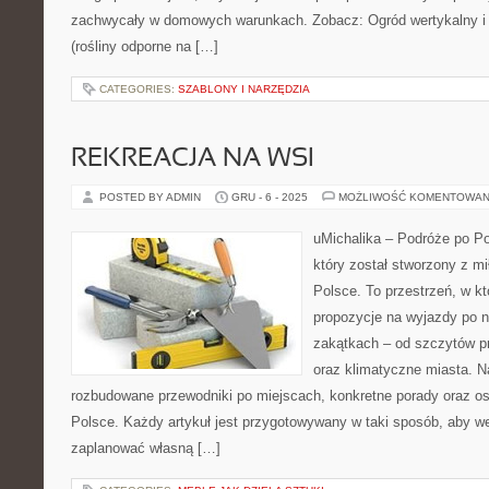
zachwycały w domowych warunkach. Zobacz: Ogród wertykalny i
(rośliny odporne na […]
CATEGORIES:
SZABLONY I NARZĘDZIA
REKREACJA NA WSI
POSTED BY ADMIN
GRU - 6 - 2025
MOŻLIWOŚĆ KOMENTOWAN
uMichalika – Podróże po Pol
który został stworzony z m
Polsce. To przestrzeń, w k
propozycje na wyjazdy po n
zakątkach – od szczytów pr
oraz klimatyczne miasta. N
rozbudowane przewodniki po miejscach, konkretne porady oraz os
Polsce. Każdy artykuł jest przygotowywany w taki sposób, aby w
zaplanować własną […]