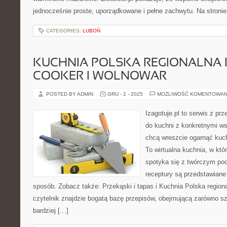
jednocześnie proste, uporządkowane i pełne zachwytu. Na stronie
CATEGORIES:
LUBOŃ
KUCHNIA POLSKA REGIONALNA 
COOKER I WOLNOWAR
POSTED BY ADMIN
GRU - 2 - 2025
MOŻLIWOŚĆ KOMENTOWAN
Izagotuje.pl to serwis z prz
do kuchni z konkretnymi w
chcą wreszcie ogarnąć kuc
To wirtualna kuchnia, w kt
spotyka się z twórczym po
receptury są przedstawiane 
sposób. Zobacz także: Przekąski i tapas i Kuchnia Polska regiona
czytelnik znajdzie bogatą bazę przepisów, obejmującą zarówno szy
bardziej […]