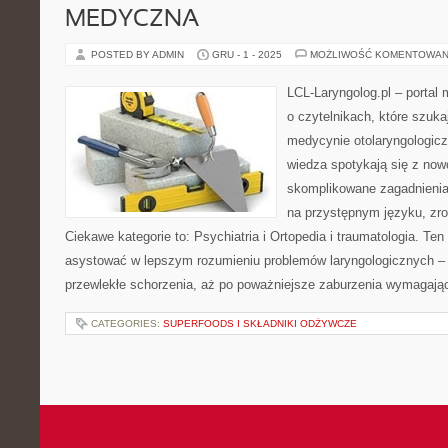
MEDYCZNA
POSTED BY ADMIN
GRU - 1 - 2025
MOŻLIWOŚĆ KOMENTOWAN
LCL-Laryngolog.pl – portal
o czytelnikach, które szuka
medycynie otolaryngologicz
wiedza spotykają się z no
skomplikowane zagadnieni
na przystępnym języku, zr
Ciekawe kategorie to: Psychiatria i Ortopedia i traumatologia. Ten
asystować w lepszym rozumieniu problemów laryngologicznych – o
przewlekłe schorzenia, aż po poważniejsze zaburzenia wymagają
CATEGORIES:
SUPERFOODS I SKŁADNIKI ODŻYWCZE