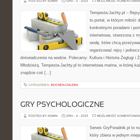
POSTED BY ADMIN
GRU - 5 - 2025
MOŻLIWOŚĆ KOMENTOWAN
Tempesta-Jachty.pl – Rejsy
to portal, w którym miłość 
konkretnymi poradami i pom
internetowa, stworzona z 
wodę, które chcą przeżywa
organizować rejsy i jedno
doświadczenia na wodzie. Polecamy: Kultura i Historia Żeglugi i Ż
Młodzieżą. Tempesta-Jachty.pl to internetowa marina, w której k
znajdzie coś […]
CATEGORIES:
BOCHEN-CHLEBA
GRY PSYCHOLOGICZNE
POSTED BY ADMIN
GRU - 4 - 2025
MOŻLIWOŚĆ KOMENTOWAN
Serwis GryPoradnik.pl to 
który zbiera w jednym miejs