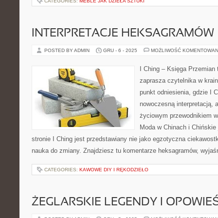
CATEGORIES:
MEBLE JAK DZIEŁA SZTUKI
INTERPRETACJE HEKSAGRAMÓW
POSTED BY ADMIN
GRU - 6 - 2025
MOŻLIWOŚĆ KOMENTOWAN
I Ching – Księga Przemian t
zaprasza czytelnika w kra
punkt odniesienia, gdzie I 
nowoczesną interpretacją, a
życiowym przewodnikiem w
Moda w Chinach i Chińskie j
stronie I Ching jest przedstawiany nie jako egzotyczna ciekawost
nauka do zmiany. Znajdziesz tu komentarze heksagramów, wyjaśn
CATEGORIES:
KAWOWE DIY I RĘKODZIEŁO
ŻEGLARSKIE LEGENDY I OPOWIEŚ