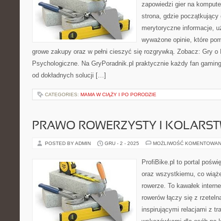
zapowiedzi gier na komputer
strona, gdzie początkujący 
merytoryczne informacje, 
wyważone opinie, które po
growe zakupy oraz w pełni cieszyć się rozgrywką. Zobacz: Gry o 
Psychologiczne. Na GryPoradnik.pl praktycznie każdy fan gamingu
od dokładnych solucji […]
CATEGORIES:
MAMA W CIĄŻY I PO PORODZIE
PRAWO ROWERZYSTY I KOLARS
POSTED BY ADMIN
GRU - 2 - 2025
MOŻLIWOŚĆ KOMENTOWAN
ProfiBike.pl to portal pośw
oraz wszystkiemu, co wiąż
rowerze. To kawałek intern
rowerów łączy się z rzetel
inspirującymi relacjami z t