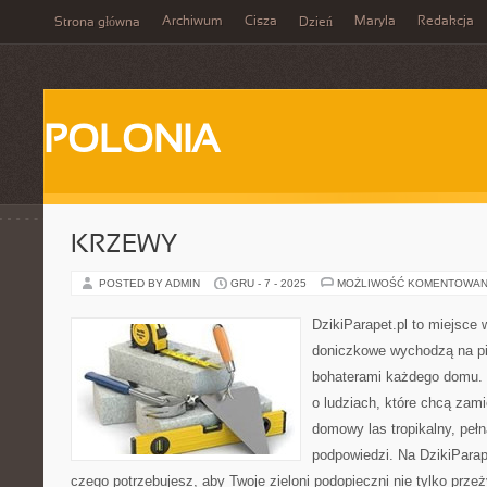
Archiwum
Cisza
Maryla
Redakcja
Strona główna
Dzień
POLONIA
KRZEWY
POSTED BY ADMIN
GRU - 7 - 2025
MOŻLIWOŚĆ KOMENTOWAN
DzikiParapet.pl to miejsce w
doniczkowe wychodzą na pie
bohaterami każdego domu. 
o ludziach, które chcą zami
domowy las tropikalny, peł
podpowiedzi. Na DzikiParap
czego potrzebujesz, aby Twoje zieloni podopieczni nie tylko przeż