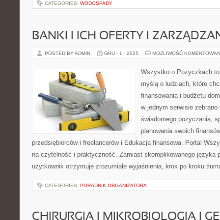
CATEGORIES:
WODOSPADY
BANKI I ICH OFERTY I ZARZĄDZA
POSTED BY ADMIN
GRU - 1 - 2025
MOŻLIWOŚĆ KOMENTOWAN
Wszystko o Pożyczkach to s
myślą o ludziach, które chc
finansowania i budżetu dom
w jednym serwisie zebrano
świadomego pożyczania, sp
planowania swoich finansów
przedsiębiorców i freelancerów i Edukacja finansowa. Portal Ws
na czytelność i praktyczność. Zamiast skomplikowanego języka
użytkownik otrzymuje zrozumiałe wyjaśnienia, krok po kroku tłu
CATEGORIES:
PORADNIK ORGANIZATORA
CHIRURGIA I MIKROBIOLOGIA I 