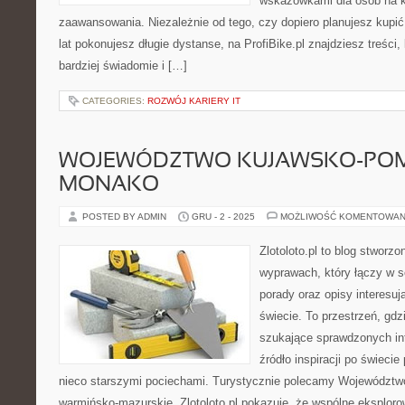
wskazówkami dla osób na 
zaawansowania. Niezależnie od tego, czy dopiero planujesz kupić
lat pokonujesz długie dystanse, na ProfiBike.pl znajdziesz treści,
bardziej świadomie i […]
CATEGORIES:
ROZWÓJ KARIERY IT
WOJEWÓDZTWO KUJAWSKO-POMO
MONAKO
POSTED BY ADMIN
GRU - 2 - 2025
MOŻLIWOŚĆ KOMENTOWAN
Zlotoloto.pl to blog stworz
wyprawach, który łączy w so
porady oraz opisy interesu
świecie. To przestrzeń, gd
szukające sprawdzonych inf
źródło inspiracji po świeci
nieco starszymi pociechami. Turystycznie polecamy Województw
warmińsko-mazurskie. Zlotoloto.pl pokazuje, że wspólne eksplor